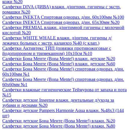
кожи №20
Салфетки DIVA (ДИВА) влажн. д/интимн. гигиены с экстр.
ромашки №20
Салфетки INEKTA Спиртовая однораз. д/ин. 60х100мм №100
Салфетки INEKTA Спиртовая однораз. д/ин. 65х30мм №20
Салфетки PREMIAL влажн. д/интимной гигиены с молочной
кислотой №20
Салфетки WHITE WHALE влажн. д/интим. гигиены д/
лежачих больных с экстр. каланхоэ №40 (c клап.)
Салфетки Активтекс ТЙП (повязки противожоговые с
йодопирроном и тримекаином) 10х10см №10
Салфетки Бона Менте (Bona Mente!) влажн. детские №20
Салфетки Бона Менте (Bona Mente!) влажн. детские №60
Салфетки Бона Менте (Bona Mente!) спиртовая однораз. д/ин.
60х100мм №1
Салфетки Бона Менте (Bona Mente!) спиртовая однораз. д/ин.
60х60мм №1
Салфетки влажные гигиенические Теймурова от запаха и пота
№15
Салфетки детские Inseense влажн. дентальные д/ухода за
зубами и деснами №20
Салфетки детские Pampers Harmonie Aqua влажн. №48х3 (144
шт)
Салфетки детские Бона Менте (Bona Mente!) влажн. №20
Салфетки детские Бона Менте (Bona Mente!) влажн. №80