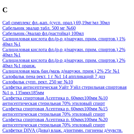
С
Саб симплекс фл.-кап. (сусп. орал.) 69,19мг/мл 30мл
Сабельник эвалар табл. 500 мг №60
Сабельник-Эвалар фл.(настойка) 100мл
Салициловая кислота фл.(р-р д/наружн. прим. спиртов.) 1%
40мл №1
Салициловая кислота фл.(р-р д/наружн. прим. спиртов.) 2%
40мл №1
Салициловая кислота фл.(р-р д/наружн. прим. спиртов.) 2%
40мл №1 оранж.
Салициловая мазь бан.(мазь д/наружн. прим.) 2% 25г №1
Салофальк пена рект. 1 г №1 14 аппликаций 7 доз
Салофальк супп. рект. 250 мг №10
Салфетка антисептическая Уайт Уэйл стерильная спиртовая
№1 р. 135ммх185мм
Салфетка спиртовая Асептика р. 60ммх100мм №10
антисептическая стерильная 70% этиловый спирт
Салфетка спиртовая Асептика р. 60ммх100мм №15
антисептическая стерильная 70% этиловый спирт
Салфетка спиртовая Асептика р. 60ммх100мм №20
антисептическая стерильная 70% этиловый спирт
Салфетки DIVA (Дива) влаж. д/интимн. гигиены д/чувств.