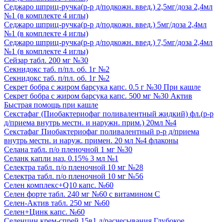
Седжаро шприц-ручка(р-р д/подкожн. введ.) 2,5мг/доза 2,4мл
№1 (в комплекте 4 иглы)
Седжаро шприц-ручка(р-р д/подкожн. введ.) 5мг/доза 2,4мл
№1 (в комплекте 4 иглы)
Седжаро шприц-ручка(р-р д/подкожн. введ.) 7,5мг/доза 2,4мл
№1 (в комплекте 4 иглы)
Сейзар табл. 200 мг №30
Секнидокс таб. п/пл. об. 1г №2
Секнидокс таб. п/пл. об. 1г №2
Секрет бобра с жиром барсука капс. 0.5 г №30 При кашле
Секрет бобра с жиром барсука капс. 500 мг №30 Актив
Быстрая помощь при кашле
Секстафаг (Пиобактериофаг поливалентный жидкий) фл.(р-р
д/приема внутрь местн. и наружн. прим.) 20мл №4
Секстафаг Пиобактериофаг поливалентный р-р д/приема
внутрь местн. и наруж. примен. 20 мл №4 флаконы
Селана табл. п/о пленочной 1 мг №30
Селанк капли наз. 0.15% 3 мл №1
Селектра табл. п/о пленочной 10 мг №28
Селектра табл. п/о пленочной 10 мг №56
Селен комплекс+Q10 капс. №60
Селен форте табл. 240 мг №60 с витамином С
Селен-Актив табл. 250 мг №60
Селен+Цинк капс. №60
Селенцин крем-спрей 15в1 д/расчесывания Глубокое