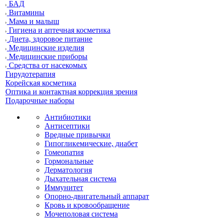
БАД
Витамины
Мама и малыш
Гигиена и аптечная косметика
Диета, здоровое питание
Медицинские изделия
Медицинские приборы
Средства от насекомых
Гирудотерапия
Корейская косметика
Оптика и контактная коррекция зрения
Подарочные наборы
Антибиотики
Антисептики
Вредные привычки
Гипогликемические, диабет
Гомеопатия
Гормональные
Дерматология
Дыхательная система
Иммунитет
Опорно-двигательный аппарат
Кровь и кровообращение
Мочеполовая система