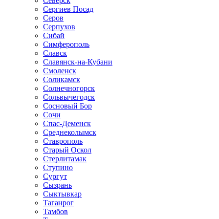
Северск
Сергиев Посад
Серов
Серпухов
Сибай
Симферополь
Славск
Славянск-на-Кубани
Смоленск
Соликамск
Солнечногорск
Сольвычегодск
Сосновый Бор
Сочи
Спас-Деменск
Среднеколымск
Ставрополь
Старый Оскол
Стерлитамак
Ступино
Сургут
Сызрань
Сыктывкар
Таганрог
Тамбов