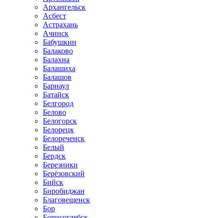
Архангельск
Асбест
Астрахань
Ачинск
Бабушкин
Балаково
Балахна
Балашиха
Балашов
Барнаул
Батайск
Белгород
Белово
Белогорск
Белорецк
Белореченск
Белый
Бердск
Березники
Берёзовский
Бийск
Биробиджан
Благовещенск
Бор
Борисоглебск