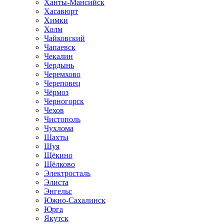
Ханты-Мансийск
Хасавюрт
Химки
Холм
Чайковский
Чапаевск
Чекалин
Чердынь
Черемхово
Череповец
Чёрмоз
Черногорск
Чехов
Чистополь
Чухлома
Шахты
Шуя
Щёкино
Щёлково
Электросталь
Элиста
Энгельс
Южно-Сахалинск
Юрга
Якутск