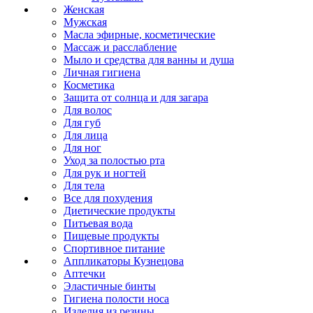
Женская
Мужская
Масла эфирные, косметические
Массаж и расслабление
Мыло и средства для ванны и душа
Личная гигиена
Косметика
Защита от солнца и для загара
Для волос
Для губ
Для лица
Для ног
Уход за полостью рта
Для рук и ногтей
Для тела
Все для похудения
Диетические продукты
Питьевая вода
Пищевые продукты
Спортивное питание
Аппликаторы Кузнецова
Аптечки
Эластичные бинты
Гигиена полости носа
Изделия из резины