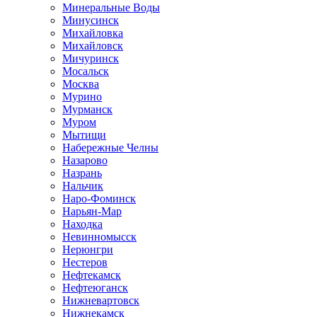
Минеральные Воды
Минусинск
Михайловка
Михайловск
Мичуринск
Мосальск
Москва
Мурино
Мурманск
Муром
Мытищи
Набережные Челны
Назарово
Назрань
Нальчик
Наро-Фоминск
Нарьян-Мар
Находка
Невинномысск
Нерюнгри
Нестеров
Нефтекамск
Нефтеюганск
Нижневартовск
Нижнекамск