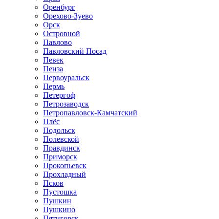
Оренбург
Орехово-Зуево
Орск
Островной
Павлово
Павловский Посад
Певек
Пенза
Первоуральск
Пермь
Петергоф
Петрозаводск
Петропавловск-Камчатский
Плёс
Подольск
Полевской
Правдинск
Приморск
Прокопьевск
Прохладный
Псков
Пустошка
Пушкин
Пушкино
Пятигорск