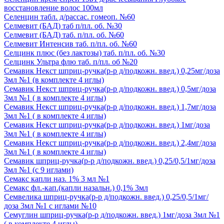
восстановление волос 100мл
Селенцин табл. д/рассас. гомеоп. №60
Селмевит (БАД) таб п/пл. об. №30
Селмевит (БАД) таб. п/пл. об. №60
Селмевит Интенсив таб. п/пл. об. №60
Селцинк плюс (без лактозы) таб. п/пл. об. №30
Селцинк Ультра флю таб. п/пл. об №20
Семавик Некст шприц-ручка(р-р д/подкожн. введ.) 0,25мг/доза
3мл №1 (в комплекте 4 иглы)
Семавик Некст шприц-ручка(р-р д/подкожн. введ.) 0,5мг/доза
3мл №1 ( в комплекте 4 иглы)
Семавик Некст шприц-ручка(р-р д/подкожн. введ.) 1,7мг/доза
3мл №1 ( в комплекте 4 иглы)
Семавик Некст шприц-ручка(р-р д/подкожн. введ.) 1мг/доза
3мл №1 ( в комплекте 4 иглы)
Семавик Некст шприц-ручка(р-р д/подкожн. введ.) 2,4мг/доза
3мл №1 ( в комплекте 4 иглы)
Семавик шприц-ручка(р-р д/подкожн. введ.) 0,25/0,5/1мг/доза
3мл №1 (с 9 иглами)
Семакс капли наз. 1% 3 мл №1
Семакс фл.-кап.(капли назальн.) 0,1% 3мл
Семвелика шприц-ручка(р-р д/подкожн. введ.) 0,25/0,5/1мг/
доза 3мл №1 с иглами №10
Семуглин шприц-ручка(р-р д/подкожн. введ.) 1мг/доза 3мл №1
( в комплекте 4 иглы)