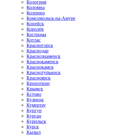
Кологрив
Коломна
Колпино
Комсомольск-на-Амуре
Копейск
Королёв
Кострома
Котлас
Красногорск
Краснодар
Краснознаменск
Краснокаменск
Краснокамск
Краснотурьинск
Красноярск
Кропоткин
Крымск
Кстово
Кузнецк
Кумертау
Кунгур
Курган
Курильск
Курск
Кызыл