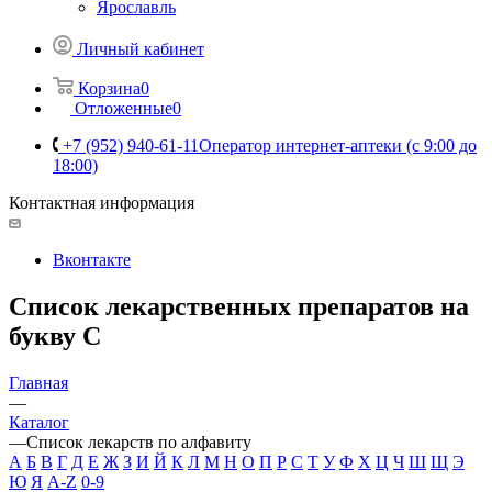
Ярославль
Личный кабинет
Корзина
0
Отложенные
0
+7 (952) 940-61-11
Оператор интернет-аптеки (с 9:00 до
18:00)
Контактная информация
Вконтакте
Список лекарственных препаратов на
букву С
Главная
—
Каталог
—
Список лекарств по алфавиту
А
Б
В
Г
Д
Е
Ж
З
И
Й
К
Л
М
Н
О
П
Р
С
Т
У
Ф
Х
Ц
Ч
Ш
Щ
Э
Ю
Я
A-Z
0-9