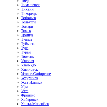
Тверь
Тимашёвск
Тихвин
Тихорецк
Тобольск
Тольятти
Томари
Томск
Троицк
Туапсе
Туймазы
Тула
Туран
Тюмень
Узловая
Улан-Удэ
Ульяновск
Усолье-Сибирское
Уссурийск
Усть-Илимск
Уфа
Ухта
Фрязино
Хабаровск
Ханта-Мансийск