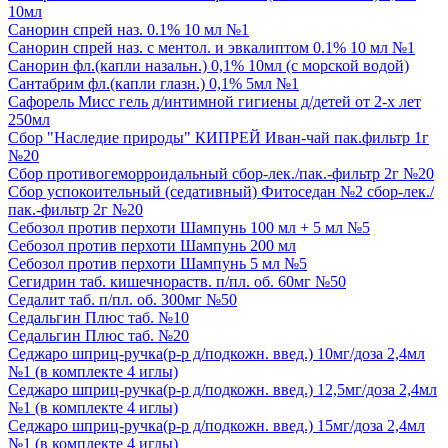
10мл
Санорин спрей наз. 0.1% 10 мл №1
Санорин спрей наз. с ментол. и эвкалиптом 0.1% 10 мл №1
Санорин фл.(капли назальн.) 0,1% 10мл (с морской водой)
Сантабрим фл.(капли глазн.) 0,1% 5мл №1
Сафорель Мисс гель д/интимной гигиены д/детей от 2-х лет
250мл
Сбор "Наследие природы" КИПРЕЙ Иван-чай пак.фильтр 1г
№20
Сбор противогеморроидальный сбор-лек./пак.-фильтр 2г №20
Сбор успокоительный (седативный) Фитоседан №2 сбор-лек./
пак.-фильтр 2г №20
Себозол против перхоти Шампунь 100 мл + 5 мл №5
Себозол против перхоти Шампунь 200 мл
Себозол против перхоти Шампунь 5 мл №5
Сегидрин таб. кишечнораств. п/пл. об. 60мг №50
Седалит таб. п/пл. об. 300мг №50
Седальгин Плюс таб. №10
Седальгин Плюс таб. №20
Седжаро шприц-ручка(р-р д/подкожн. введ.) 10мг/доза 2,4мл
№1 (в комплекте 4 иглы)
Седжаро шприц-ручка(р-р д/подкожн. введ.) 12,5мг/доза 2,4мл
№1 (в комплекте 4 иглы)
Седжаро шприц-ручка(р-р д/подкожн. введ.) 15мг/доза 2,4мл
№1 (в комплекте 4 иглы)