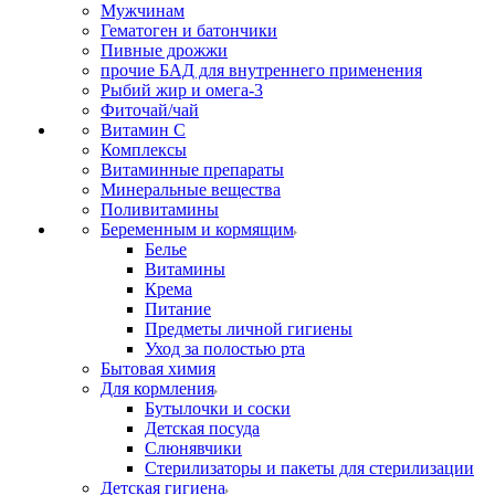
Мужчинам
Гематоген и батончики
Пивные дрожжи
прочие БАД для внутреннего применения
Рыбий жир и омега-3
Фиточай/чай
Витамин С
Комплексы
Витаминные препараты
Минеральные вещества
Поливитамины
Беременным и кормящим
Белье
Витамины
Крема
Питание
Предметы личной гигиены
Уход за полостью рта
Бытовая химия
Для кормления
Бутылочки и соски
Детская посуда
Слюнявчики
Стерилизаторы и пакеты для стерилизации
Детская гигиена