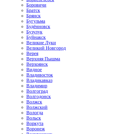
Боровичи
Братск
Брянск
Бугульма
Будённовск
Бузулук
Буйнакск
Великие Луки
Великий Новгород
Верея
Верхняя Пышма
Верхоянск
Видное
Владивосток
Владикавказ
Владимир
Волгоград
Волгодонск
Волжск
Волжский
Вологда
Вольск
Воркута
Воронеж