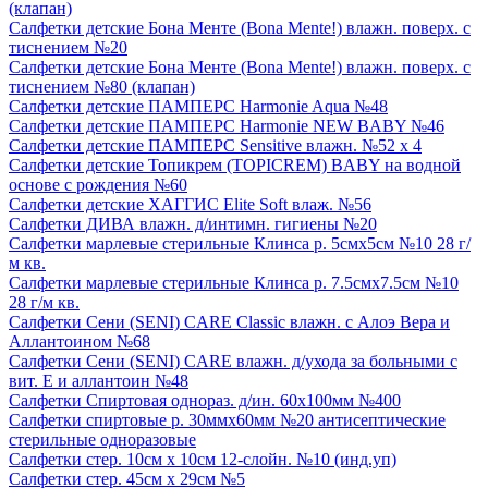
(клапан)
Салфетки детские Бона Менте (Bona Mente!) влажн. поверх. с
тиснением №20
Салфетки детские Бона Менте (Bona Mente!) влажн. поверх. с
тиснением №80 (клапан)
Салфетки детские ПАМПЕРС Harmonie Aqua №48
Салфетки детские ПАМПЕРС Harmonie NEW BABY №46
Салфетки детские ПАМПЕРС Sensitive влажн. №52 х 4
Салфетки детские Топикрем (TOPICREM) BABY на водной
основе с рождения №60
Салфетки детские ХАГГИС Elite Soft влаж. №56
Салфетки ДИВА влажн. д/интимн. гигиены №20
Салфетки марлевые стерильные Клинса р. 5смх5см №10 28 г/
м кв.
Салфетки марлевые стерильные Клинса р. 7.5смх7.5см №10
28 г/м кв.
Салфетки Сени (SENI) CARE Classic влажн. с Алоэ Вера и
Аллантоином №68
Салфетки Сени (SENI) CARE влажн. д/ухода за больными с
вит. Е и аллантоин №48
Салфетки Спиртовая однораз. д/ин. 60х100мм №400
Салфетки спиртовые р. 30ммх60мм №20 антисептические
стерильные одноразовые
Салфетки стер. 10см х 10см 12-слойн. №10 (инд.уп)
Салфетки стер. 45см х 29см №5