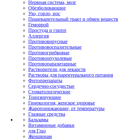
Нервная система, мозг
Обезболивающие
Ухо, горло, нос
Пищеварительный тракт и обмен веществ
Геморрой
Простуда и грипп
Аллергия
Противовирусные
Противовоспалительные
Противогрибковые
Противоопухолевые
Противопаразитарные
Растворители для лекарств
Растворы для парентерального питания
Фитопрепараты
Сердечно-сосудистые
Стоматологические
Тонизирующие
Гинекология, женское здоровье
Жаропонижающие, от температуры
Глазные средства
Бальзамы
Витаминные добавки
для Глаз
Женщинам