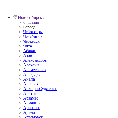
Новосибирск
Назад
Города
Чебоксары
Челябинск
Черкесск
Чита
Абакан
Азов
Александров
Алексин
Альметьевск
Анадырь
Анапа
Ангарск
Анжеро-Судженск
Апатиты
Арзамас
Армавир
Арсеньев
Артём
Артёмовск