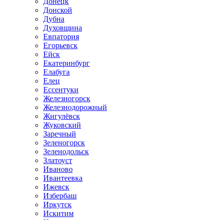
Донецк
Донской
Дубна
Духовщина
Евпатория
Егорьевск
Ейск
Екатеринбург
Елабуга
Елец
Ессентуки
Железногорск
Железнодорожный
Жигулёвск
Жуковский
Заречный
Зеленогорск
Зеленодольск
Златоуст
Иваново
Ивантеевка
Ижевск
Избербаш
Иркутск
Искитим