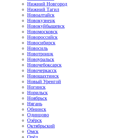
Нижний Новгород
Нижний Тагил
Новоалтайск
Новокузнецк
Новокуйбышевск
Новомосковск
Новороссийск
Новосибирск
Новосиль
Новотроицк
Новоуральск
Новочебоксарск
Новочеркасск
Новошахтинск
Новый Уренгой
Ногинск
Норильск
Ноябрьск
Нягань
Обнинск
Одинцово
Озёрск
Октябрьский
Омск
Орёл