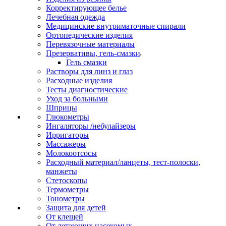
Корректирующее белье
Лечебная одежда
Медицинские внутриматочные спирали
Ортопедические изделия
Перевязочные материалы
Презервативы, гель-смазки
Гель смазки
Растворы для линз и глаз
Расходные изделия
Тесты диагностические
Уход за больными
Шприцы
Глюкометры
Ингаляторы /небулайзеры
Ирригаторы
Массажеры
Молокоотсосы
Расходный материал/ланцеты, тест-полоски,
манжеты
Стетоскопы
Термометры
Тонометры
Защита для детей
От клещей
От летающих насекомых