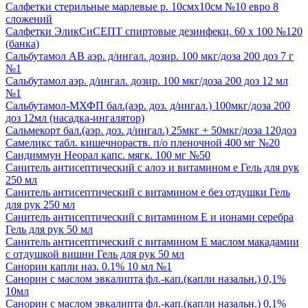
Салфетки стерильные марлевые р. 10смх10см №10 евро 8
сложений
Салфетки ЭликСиСЕПТ спиртовые дезинфекц. 60 х 100 №120
(банка)
Сальбутамол АВ аэр. д/ингал. дозир. 100 мкг/доза 200 доз 7 г
№1
Сальбутамол аэр. д/ингал. дозир. 100 мкг/доза 200 доз 12 мл
№1
Сальбутамол-МХФП бал.(аэр. доз. д/ингал.) 100мкг/доза 200
доз 12мл (насадка-ингалятор)
Сальмекорт бал.(аэр. доз. д/ингал.) 25мкг + 50мкг/доза 120доз
Самеликс табл. кишечнораств. п/о пленочной 400 мг №20
Сандиммун Неорал капс. мягк. 100 мг №50
Санитель антисептический с алоэ и витамином е Гель для рук
250 мл
Санитель антисептический с витамином е без отдушки Гель
для рук 250 мл
Санитель антисептический с витамином Е и ионами серебра
Гель для рук 50 мл
Санитель антисептический с витамином Е маслом макадамии
с отдушкой вишни Гель для рук 50 мл
Санорин капли наз. 0.1% 10 мл №1
Санорин с маслом эвкалипта фл.-кап.(капли назальн.) 0,1%
10мл
Санорин с маслом эвкалипта фл.-кап.(капли назальн.) 0,1%