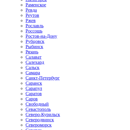
Раменское
Ревда
Реутов
Ржев
Рославль
Россошь
Ростов-на-Дону
Рубцовск
Рыбинск
Рязань
Салават
Салехард
Сальск
Самара
Санкт-Петербург
Саранск
Сарапул
Саратов
Саров
Свободный
Севастополь
Северо-Курильск
Северодвинск
Североморск