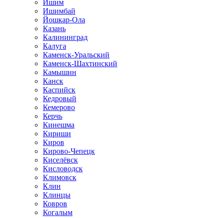
Ишим
Ишимбай
Йошкар-Ола
Казань
Калининград
Калуга
Каменск-Уральский
Каменск-Шахтинский
Камышин
Канск
Каспийск
Кедровый
Кемерово
Керчь
Кинешма
Кириши
Киров
Кирово-Чепецк
Киселёвск
Кисловодск
Климовск
Клин
Клинцы
Ковров
Когалым