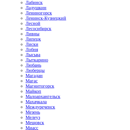
Лабинск
Ладушкин
Лениногорск
Ленинск-Кузнецкий
Лесной
Лесосибирск
Ливны
Липецк
Лиски
Лобня
Лысьва
Лыткарино
Любань
Люберцы
Магадан
Магас
Магнитогорск
Майкоп
Малоархангельск
Махачкала
Междуреченск
Мезень
Мелеуз
Мещовск
Миасс