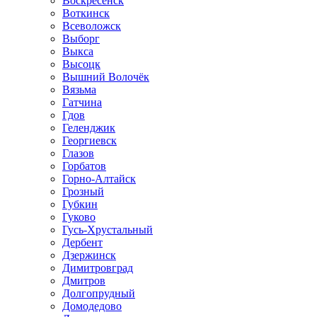
Воскресенск
Воткинск
Всеволожск
Выборг
Выкса
Высоцк
Вышний Волочёк
Вязьма
Гатчина
Гдов
Геленджик
Георгиевск
Глазов
Горбатов
Горно-Алтайск
Грозный
Губкин
Гуково
Гусь-Хрустальный
Дербент
Дзержинск
Димитровград
Дмитров
Долгопрудный
Домодедово