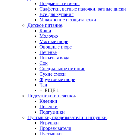
Предметы гигиены
Салфетки, ватные палочки, ватные диски
Все для купания
Увлажнение и защита кожи
Детское питание
Каши
Молочко
Мясные пюре
Овощные пюре
Печенье
Питьевая вода
Сок
Специальное питание
Сухие смеси
Фруктовые пюре
Чаи
+ ЕЩЕ 1
Подгузники и пеленки
Клеенки
Пеленки
Подгузники
Пустышки, прорезыватели и игрушки
Игрушки
Прорезыватели
Пустышки