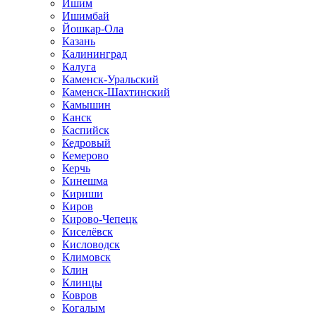
Ишим
Ишимбай
Йошкар-Ола
Казань
Калининград
Калуга
Каменск-Уральский
Каменск-Шахтинский
Камышин
Канск
Каспийск
Кедровый
Кемерово
Керчь
Кинешма
Кириши
Киров
Кирово-Чепецк
Киселёвск
Кисловодск
Климовск
Клин
Клинцы
Ковров
Когалым