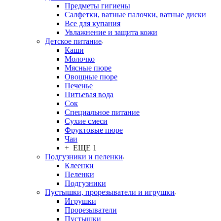
Предметы гигиены
Салфетки, ватные палочки, ватные диски
Все для купания
Увлажнение и защита кожи
Детское питание
Каши
Молочко
Мясные пюре
Овощные пюре
Печенье
Питьевая вода
Сок
Специальное питание
Сухие смеси
Фруктовые пюре
Чаи
+ ЕЩЕ 1
Подгузники и пеленки
Клеенки
Пеленки
Подгузники
Пустышки, прорезыватели и игрушки
Игрушки
Прорезыватели
Пустышки