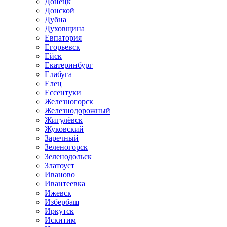
Донецк
Донской
Дубна
Духовщина
Евпатория
Егорьевск
Ейск
Екатеринбург
Елабуга
Елец
Ессентуки
Железногорск
Железнодорожный
Жигулёвск
Жуковский
Заречный
Зеленогорск
Зеленодольск
Златоуст
Иваново
Ивантеевка
Ижевск
Избербаш
Иркутск
Искитим