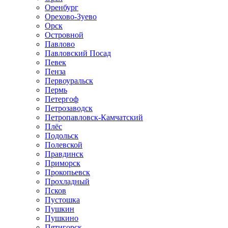
Оренбург
Орехово-Зуево
Орск
Островной
Павлово
Павловский Посад
Певек
Пенза
Первоуральск
Пермь
Петергоф
Петрозаводск
Петропавловск-Камчатский
Плёс
Подольск
Полевской
Правдинск
Приморск
Прокопьевск
Прохладный
Псков
Пустошка
Пушкин
Пушкино
Пятигорск