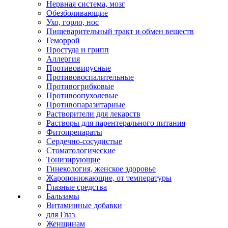
Нервная система, мозг
Обезболивающие
Ухо, горло, нос
Пищеварительный тракт и обмен веществ
Геморрой
Простуда и грипп
Аллергия
Противовирусные
Противовоспалительные
Противогрибковые
Противоопухолевые
Противопаразитарные
Растворители для лекарств
Растворы для парентерального питания
Фитопрепараты
Сердечно-сосудистые
Стоматологические
Тонизирующие
Гинекология, женское здоровье
Жаропонижающие, от температуры
Глазные средства
Бальзамы
Витаминные добавки
для Глаз
Женщинам