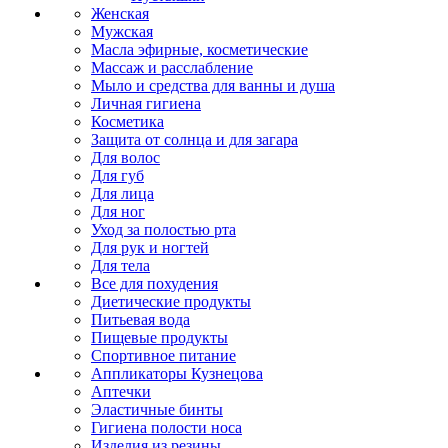
Женская
Мужская
Масла эфирные, косметические
Массаж и расслабление
Мыло и средства для ванны и душа
Личная гигиена
Косметика
Защита от солнца и для загара
Для волос
Для губ
Для лица
Для ног
Уход за полостью рта
Для рук и ногтей
Для тела
Все для похудения
Диетические продукты
Питьевая вода
Пищевые продукты
Спортивное питание
Аппликаторы Кузнецова
Аптечки
Эластичные бинты
Гигиена полости носа
Изделия из резины