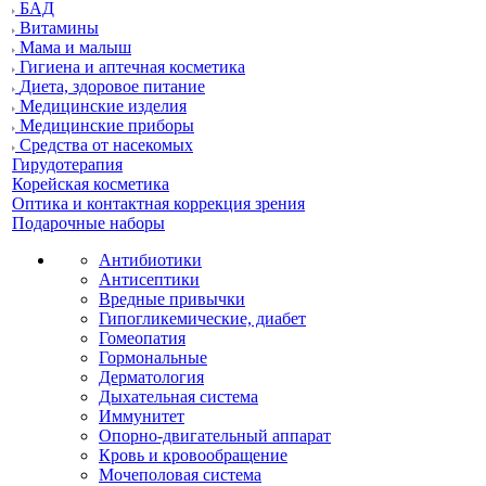
БАД
Витамины
Мама и малыш
Гигиена и аптечная косметика
Диета, здоровое питание
Медицинские изделия
Медицинские приборы
Средства от насекомых
Гирудотерапия
Корейская косметика
Оптика и контактная коррекция зрения
Подарочные наборы
Антибиотики
Антисептики
Вредные привычки
Гипогликемические, диабет
Гомеопатия
Гормональные
Дерматология
Дыхательная система
Иммунитет
Опорно-двигательный аппарат
Кровь и кровообращение
Мочеполовая система