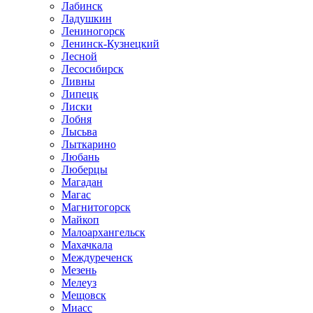
Лабинск
Ладушкин
Лениногорск
Ленинск-Кузнецкий
Лесной
Лесосибирск
Ливны
Липецк
Лиски
Лобня
Лысьва
Лыткарино
Любань
Люберцы
Магадан
Магас
Магнитогорск
Майкоп
Малоархангельск
Махачкала
Междуреченск
Мезень
Мелеуз
Мещовск
Миасс