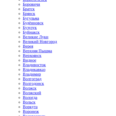
Боровичи
Братск
Брянск
Бугульма
Будённовск
Бузулук
Буйнакск
Великие Луки
Великий Новгород
Верея
Верхняя Пышма
Верхоянск
Видное
Владивосток
Владикавказ
Владимир
Волгоград
Волгодонск
Волжск
Волжский
Вологда
Вольск
Воркута
Воронеж