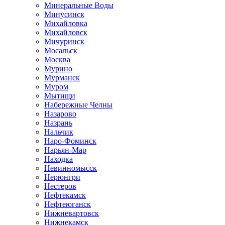
Минеральные Воды
Минусинск
Михайловка
Михайловск
Мичуринск
Мосальск
Москва
Мурино
Мурманск
Муром
Мытищи
Набережные Челны
Назарово
Назрань
Нальчик
Наро-Фоминск
Нарьян-Мар
Находка
Невинномысск
Нерюнгри
Нестеров
Нефтекамск
Нефтеюганск
Нижневартовск
Нижнекамск