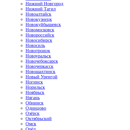
Нижний Новгород
Нижний Тагил
Новоалтайск
Новокузнецк
Новокуйбышевск
Новомосковск
Новороссийск
Новосибирск
Новосиль
Новотроицк
Новоуральск
Новочебоксарск
Новочеркасск
Новошахтинск
Новый Уренгой
Ногинск
Норильск
Ноябрьск
Нягань
Обнинск
Одинцово
Озёрск
Октябрьский
Омск
Орёл