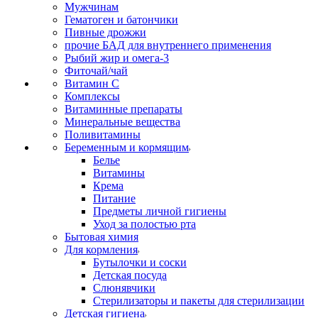
Мужчинам
Гематоген и батончики
Пивные дрожжи
прочие БАД для внутреннего применения
Рыбий жир и омега-3
Фиточай/чай
Витамин С
Комплексы
Витаминные препараты
Минеральные вещества
Поливитамины
Беременным и кормящим
Белье
Витамины
Крема
Питание
Предметы личной гигиены
Уход за полостью рта
Бытовая химия
Для кормления
Бутылочки и соски
Детская посуда
Слюнявчики
Стерилизаторы и пакеты для стерилизации
Детская гигиена