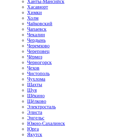
Ханты-Мансийск
Хасавюрт
Химки
Холм
Чайковский
Чапаевск
Чекалин
Чердынь
Черемхово
Череповец
Чёрмоз
Черногорск
Чехов
Чистополь
Чухлома
Шахты
Шуя
Щёкино
Щёлково
Электросталь
Элиста
Энгельс
Южно-Сахалинск
Юрга
Якутск