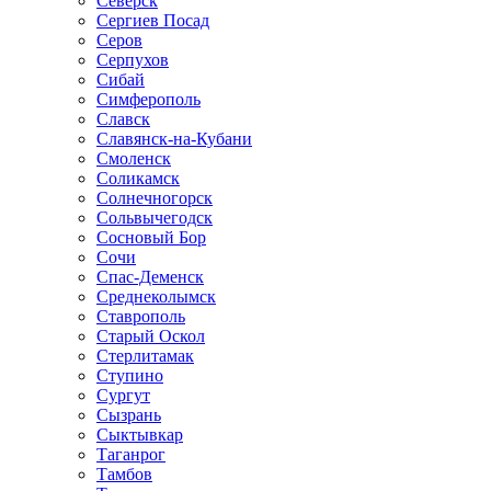
Северск
Сергиев Посад
Серов
Серпухов
Сибай
Симферополь
Славск
Славянск-на-Кубани
Смоленск
Соликамск
Солнечногорск
Сольвычегодск
Сосновый Бор
Сочи
Спас-Деменск
Среднеколымск
Ставрополь
Старый Оскол
Стерлитамак
Ступино
Сургут
Сызрань
Сыктывкар
Таганрог
Тамбов