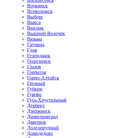
Воскресенск
Воткинск
Всеволожск
Выборг
Выкса
Высоцк
Вышний Волочёк
Вязьма
Гатчина
Гдов
Геленджик
Георгиевск
Глазов
Горбатов
Горно-Алтайск
Грозный
Губкин
Гуково
Гусь-Хрустальный
Дербент
Дзержинск
Димитровград
Дмитров
Долгопрудный
Домодедово