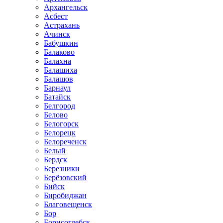
Архангельск
Асбест
Астрахань
Ачинск
Бабушкин
Балаково
Балахна
Балашиха
Балашов
Барнаул
Батайск
Белгород
Белово
Белогорск
Белорецк
Белореченск
Белый
Бердск
Березники
Берёзовский
Бийск
Биробиджан
Благовещенск
Бор
Борисоглебск