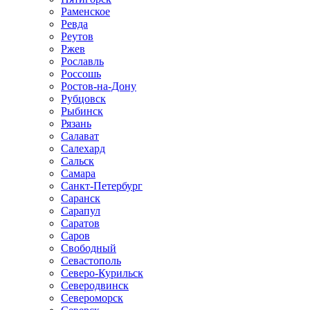
Раменское
Ревда
Реутов
Ржев
Рославль
Россошь
Ростов-на-Дону
Рубцовск
Рыбинск
Рязань
Салават
Салехард
Сальск
Самара
Санкт-Петербург
Саранск
Сарапул
Саратов
Саров
Свободный
Севастополь
Северо-Курильск
Северодвинск
Североморск