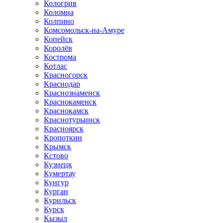
Кологрив
Коломна
Колпино
Комсомольск-на-Амуре
Копейск
Королёв
Кострома
Котлас
Красногорск
Краснодар
Краснознаменск
Краснокаменск
Краснокамск
Краснотурьинск
Красноярск
Кропоткин
Крымск
Кстово
Кузнецк
Кумертау
Кунгур
Курган
Курильск
Курск
Кызыл