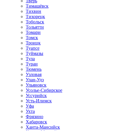
Тверь
Тимашёвск
Тихвин
Тихорецк
Тобольск
Тольятти
Томари
Томск
Троицк
Туапсе
Туймазы
Тула
Туран
Тюмень
Узловая
Улан-Удэ
Ульяновск
Усолье-Сибирское
Уссурийск
Усть-Илимск
Уфа
Ухта
Фрязино
Хабаровск
Ханта-Мансийск