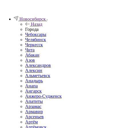
Новосибирск
Назад
Города
Чебоксары
Челябинск
Черкесск
Чита
Абакан
Азов
Александров
Алексин
Альметьевск
Анадырь
Анапа
Ангарск
Анжеро-Судженск
Апатиты
Арзамас
Армавир
Арсеньев
Артём
Артёмовск