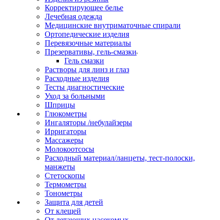
Корректирующее белье
Лечебная одежда
Медицинские внутриматочные спирали
Ортопедические изделия
Перевязочные материалы
Презервативы, гель-смазки
Гель смазки
Растворы для линз и глаз
Расходные изделия
Тесты диагностические
Уход за больными
Шприцы
Глюкометры
Ингаляторы /небулайзеры
Ирригаторы
Массажеры
Молокоотсосы
Расходный материал/ланцеты, тест-полоски,
манжеты
Стетоскопы
Термометры
Тонометры
Защита для детей
От клещей
От летающих насекомых