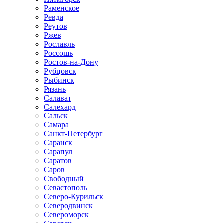
Раменское
Ревда
Реутов
Ржев
Рославль
Россошь
Ростов-на-Дону
Рубцовск
Рыбинск
Рязань
Салават
Салехард
Сальск
Самара
Санкт-Петербург
Саранск
Сарапул
Саратов
Саров
Свободный
Севастополь
Северо-Курильск
Северодвинск
Североморск