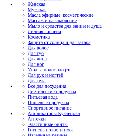
Женская
Мужская
Масла эфирные, косметические
Массаж и расслабление
Мыло и средства для ванны и душа
Личная гигиена
Косметика
Защита от солнца и для загара
Для волос
Для губ
Для лица
Для ног
Уход за полостью рта
Для рук и ногтей
Для тела
Все для похудения
Диетические продукты
Питьевая вода
Пищевые продукты
Спортивное питание
Аппликаторы Кузнецова
Аптечки
Эластичные бинты
Гигиена полости носа
Изделия из резины