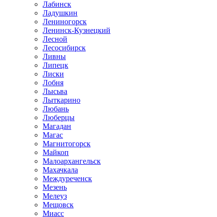
Лабинск
Ладушкин
Лениногорск
Ленинск-Кузнецкий
Лесной
Лесосибирск
Ливны
Липецк
Лиски
Лобня
Лысьва
Лыткарино
Любань
Люберцы
Магадан
Магас
Магнитогорск
Майкоп
Малоархангельск
Махачкала
Междуреченск
Мезень
Мелеуз
Мещовск
Миасс