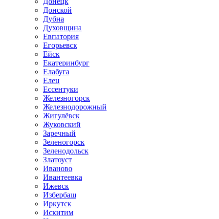
Донецк
Донской
Дубна
Духовщина
Евпатория
Егорьевск
Ейск
Екатеринбург
Елабуга
Елец
Ессентуки
Железногорск
Железнодорожный
Жигулёвск
Жуковский
Заречный
Зеленогорск
Зеленодольск
Златоуст
Иваново
Ивантеевка
Ижевск
Избербаш
Иркутск
Искитим