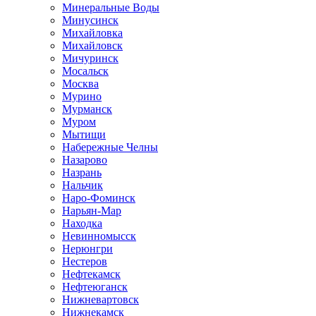
Минеральные Воды
Минусинск
Михайловка
Михайловск
Мичуринск
Мосальск
Москва
Мурино
Мурманск
Муром
Мытищи
Набережные Челны
Назарово
Назрань
Нальчик
Наро-Фоминск
Нарьян-Мар
Находка
Невинномысск
Нерюнгри
Нестеров
Нефтекамск
Нефтеюганск
Нижневартовск
Нижнекамск