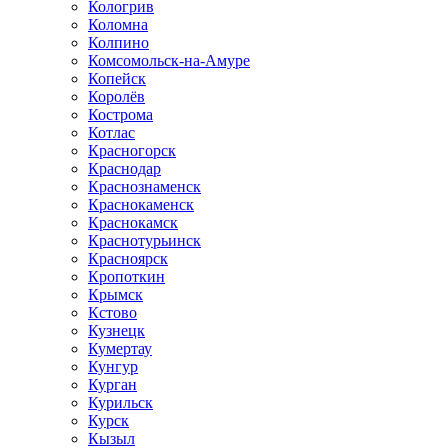
Кологрив
Коломна
Колпино
Комсомольск-на-Амуре
Копейск
Королёв
Кострома
Котлас
Красногорск
Краснодар
Краснознаменск
Краснокаменск
Краснокамск
Краснотурьинск
Красноярск
Кропоткин
Крымск
Кстово
Кузнецк
Кумертау
Кунгур
Курган
Курильск
Курск
Кызыл