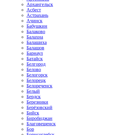
Архангельск
Асбест
Астрахань
Ачинск
Бабушкин
Балаково
Балахна
Балашиха
Балашов
Барнаул
Батайск
Белгород
Белово
Белогорск
Белорецк
Белореченск
Белый
Бердск
Березники
Берёзовский
Бийск
Биробиджан
Благовещенск
Бор
Борисоглебск