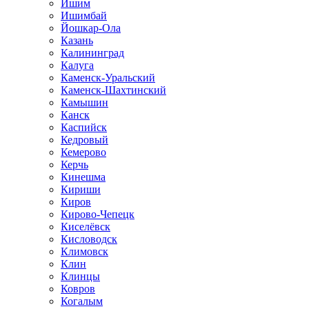
Ишим
Ишимбай
Йошкар-Ола
Казань
Калининград
Калуга
Каменск-Уральский
Каменск-Шахтинский
Камышин
Канск
Каспийск
Кедровый
Кемерово
Керчь
Кинешма
Кириши
Киров
Кирово-Чепецк
Киселёвск
Кисловодск
Климовск
Клин
Клинцы
Ковров
Когалым