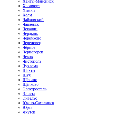
Ханты-Мансийск
Хасавюрт
Химки
Холм
Чайковский
Чапаевск
Чекалин
Чердынь
Черемхово
Череповец
Чёрмоз
Черногорск
Чехов
Чистополь
Чухлома
Шахты
Шуя
Щёкино
Щёлково
Электросталь
Элиста
Энгельс
Южно-Сахалинск
Юрга
Якутск