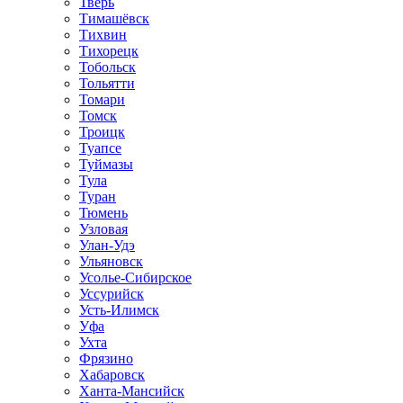
Тверь
Тимашёвск
Тихвин
Тихорецк
Тобольск
Тольятти
Томари
Томск
Троицк
Туапсе
Туймазы
Тула
Туран
Тюмень
Узловая
Улан-Удэ
Ульяновск
Усолье-Сибирское
Уссурийск
Усть-Илимск
Уфа
Ухта
Фрязино
Хабаровск
Ханта-Мансийск