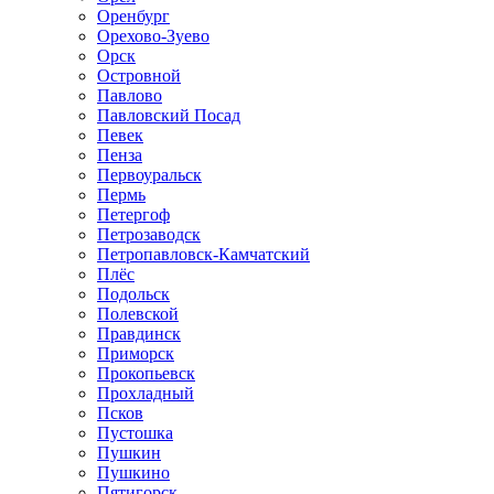
Оренбург
Орехово-Зуево
Орск
Островной
Павлово
Павловский Посад
Певек
Пенза
Первоуральск
Пермь
Петергоф
Петрозаводск
Петропавловск-Камчатский
Плёс
Подольск
Полевской
Правдинск
Приморск
Прокопьевск
Прохладный
Псков
Пустошка
Пушкин
Пушкино
Пятигорск