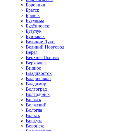
Боровичи
Братск
Брянск
Бугульма
Будённовск
Бузулук
Буйнакск
Великие Луки
Великий Новгород
Верея
Верхняя Пышма
Верхоянск
Видное
Владивосток
Владикавказ
Владимир
Волгоград
Волгодонск
Волжск
Волжский
Вологда
Вольск
Воркута
Воронеж