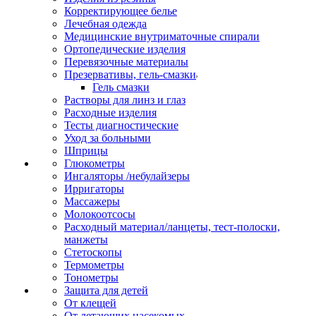
Корректирующее белье
Лечебная одежда
Медицинские внутриматочные спирали
Ортопедические изделия
Перевязочные материалы
Презервативы, гель-смазки
Гель смазки
Растворы для линз и глаз
Расходные изделия
Тесты диагностические
Уход за больными
Шприцы
Глюкометры
Ингаляторы /небулайзеры
Ирригаторы
Массажеры
Молокоотсосы
Расходный материал/ланцеты, тест-полоски,
манжеты
Стетоскопы
Термометры
Тонометры
Защита для детей
От клещей
От летающих насекомых