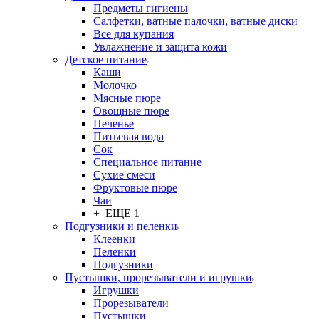
Предметы гигиены
Салфетки, ватные палочки, ватные диски
Все для купания
Увлажнение и защита кожи
Детское питание
Каши
Молочко
Мясные пюре
Овощные пюре
Печенье
Питьевая вода
Сок
Специальное питание
Сухие смеси
Фруктовые пюре
Чаи
+ ЕЩЕ 1
Подгузники и пеленки
Клеенки
Пеленки
Подгузники
Пустышки, прорезыватели и игрушки
Игрушки
Прорезыватели
Пустышки