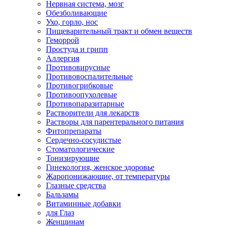
Нервная система, мозг
Обезболивающие
Ухо, горло, нос
Пищеварительный тракт и обмен веществ
Геморрой
Простуда и грипп
Аллергия
Противовирусные
Противовоспалительные
Противогрибковые
Противоопухолевые
Противопаразитарные
Растворители для лекарств
Растворы для парентерального питания
Фитопрепараты
Сердечно-сосудистые
Стоматологические
Тонизирующие
Гинекология, женское здоровье
Жаропонижающие, от температуры
Глазные средства
Бальзамы
Витаминные добавки
для Глаз
Женщинам