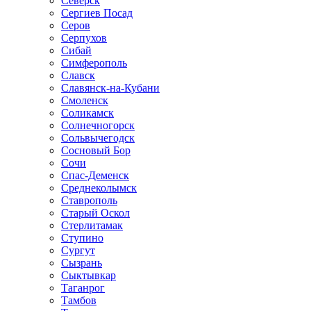
Северск
Сергиев Посад
Серов
Серпухов
Сибай
Симферополь
Славск
Славянск-на-Кубани
Смоленск
Соликамск
Солнечногорск
Сольвычегодск
Сосновый Бор
Сочи
Спас-Деменск
Среднеколымск
Ставрополь
Старый Оскол
Стерлитамак
Ступино
Сургут
Сызрань
Сыктывкар
Таганрог
Тамбов