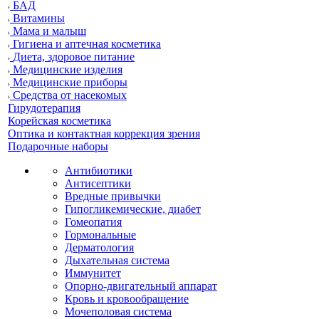
БАД
Витамины
Мама и малыш
Гигиена и аптечная косметика
Диета, здоровое питание
Медицинские изделия
Медицинские приборы
Средства от насекомых
Гирудотерапия
Корейская косметика
Оптика и контактная коррекция зрения
Подарочные наборы
Антибиотики
Антисептики
Вредные привычки
Гипогликемические, диабет
Гомеопатия
Гормональные
Дерматология
Дыхательная система
Иммунитет
Опорно-двигательный аппарат
Кровь и кровообращение
Мочеполовая система