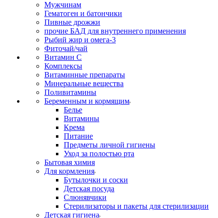
Мужчинам
Гематоген и батончики
Пивные дрожжи
прочие БАД для внутреннего применения
Рыбий жир и омега-3
Фиточай/чай
Витамин С
Комплексы
Витаминные препараты
Минеральные вещества
Поливитамины
Беременным и кормящим
Белье
Витамины
Крема
Питание
Предметы личной гигиены
Уход за полостью рта
Бытовая химия
Для кормления
Бутылочки и соски
Детская посуда
Слюнявчики
Стерилизаторы и пакеты для стерилизации
Детская гигиена