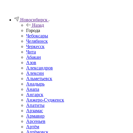
Новосибирск
Назад
Города
Чебоксары
Челябинск
Черкесск
Чита
Абакан
Азов
Александров
Алексин
Альметьевск
Анадырь
Анапа
Ангарск
Анжеро-Судженск
Апатиты
Арзамас
Армавир
Арсеньев
Артём
Артёмовск