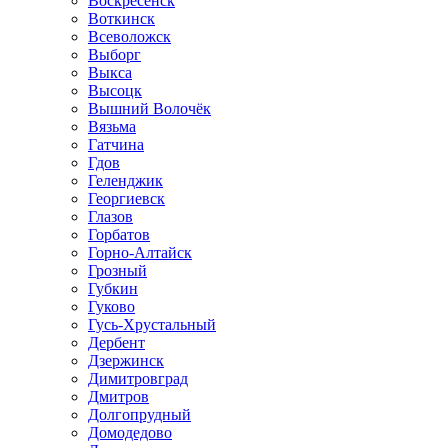
Воскресенск
Воткинск
Всеволожск
Выборг
Выкса
Высоцк
Вышний Волочёк
Вязьма
Гатчина
Гдов
Геленджик
Георгиевск
Глазов
Горбатов
Горно-Алтайск
Грозный
Губкин
Гуково
Гусь-Хрустальный
Дербент
Дзержинск
Димитровград
Дмитров
Долгопрудный
Домодедово