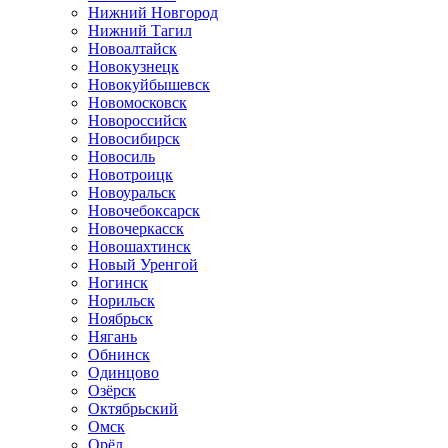
Нижний Новгород
Нижний Тагил
Новоалтайск
Новокузнецк
Новокуйбышевск
Новомосковск
Новороссийск
Новосибирск
Новосиль
Новотроицк
Новоуральск
Новочебоксарск
Новочеркасск
Новошахтинск
Новый Уренгой
Ногинск
Норильск
Ноябрьск
Нягань
Обнинск
Одинцово
Озёрск
Октябрьский
Омск
Орёл