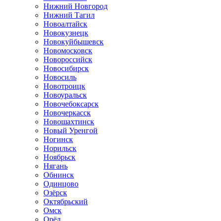
Нижний Новгород
Нижний Тагил
Новоалтайск
Новокузнецк
Новокуйбышевск
Новомосковск
Новороссийск
Новосибирск
Новосиль
Новотроицк
Новоуральск
Новочебоксарск
Новочеркасск
Новошахтинск
Новый Уренгой
Ногинск
Норильск
Ноябрьск
Нягань
Обнинск
Одинцово
Озёрск
Октябрьский
Омск
Орёл