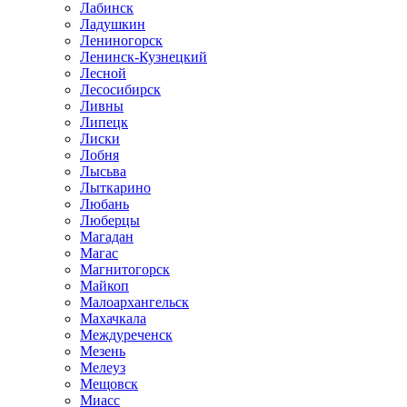
Лабинск
Ладушкин
Лениногорск
Ленинск-Кузнецкий
Лесной
Лесосибирск
Ливны
Липецк
Лиски
Лобня
Лысьва
Лыткарино
Любань
Люберцы
Магадан
Магас
Магнитогорск
Майкоп
Малоархангельск
Махачкала
Междуреченск
Мезень
Мелеуз
Мещовск
Миасс