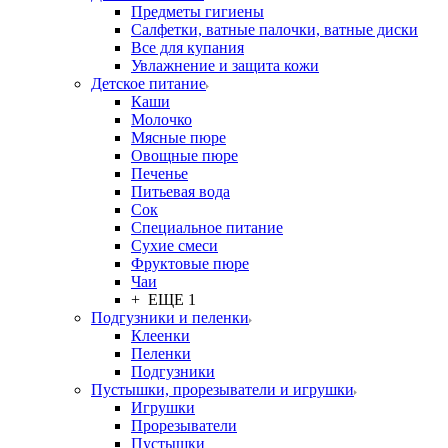
Предметы гигиены
Салфетки, ватные палочки, ватные диски
Все для купания
Увлажнение и защита кожи
Детское питание
Каши
Молочко
Мясные пюре
Овощные пюре
Печенье
Питьевая вода
Сок
Специальное питание
Сухие смеси
Фруктовые пюре
Чаи
+ ЕЩЕ 1
Подгузники и пеленки
Клеенки
Пеленки
Подгузники
Пустышки, прорезыватели и игрушки
Игрушки
Прорезыватели
Пустышки