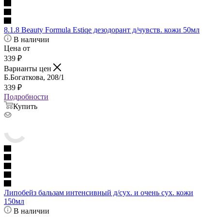
8.1.8 Beauty Formula Estiqe дезодорант д/чувств. кожи 50мл
В наличии
Цена от
339
₽
Варианты цен
Б.Богаткова, 208/1
339
₽
Подробности
Купить
Липобейз бальзам интенсивный д/сух. и очень сух. кожи
150мл
В наличии