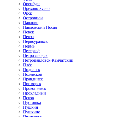
Оренбург
Орехово-Зуево
Орск
Островной
Павлово
Павловский Посад
Певек
Пенза
Первоуральск
Пермь
Петергоф
Петрозаводск
Петропавловск-Камчатский
Плёс
Подольск
Полевской
Правдинск
Приморск
Прокопьевск
Прохладный
Псков
Пустошка
Пушкин
Пушкино
Пятигорск