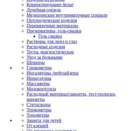
Корректирующее белье
Лечебная одежда
Медицинские внутриматочные спирали
Ортопедические изделия
Перевязочные материалы
Презервативы, гель-смазки
Гель смазки
Растворы для линз и глаз
Расходные изделия
Тесты диагностические
Уход за больными
Шприцы
Глюкометры
Ингаляторы /небулайзеры
Ирригаторы
Массажеры
Молокоотсосы
Расходный материал/ланцеты, тест-полоски,
манжеты
Стетоскопы
Термометры
Тонометры
Защита для детей
От клещей
От летающих насекомых