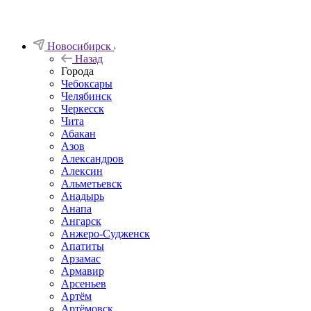
Новосибирск
Назад
Города
Чебоксары
Челябинск
Черкесск
Чита
Абакан
Азов
Александров
Алексин
Альметьевск
Анадырь
Анапа
Ангарск
Анжеро-Судженск
Апатиты
Арзамас
Армавир
Арсеньев
Артём
Артёмовск