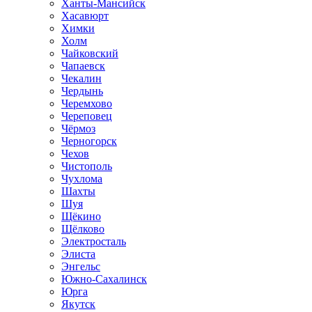
Ханты-Мансийск
Хасавюрт
Химки
Холм
Чайковский
Чапаевск
Чекалин
Чердынь
Черемхово
Череповец
Чёрмоз
Черногорск
Чехов
Чистополь
Чухлома
Шахты
Шуя
Щёкино
Щёлково
Электросталь
Элиста
Энгельс
Южно-Сахалинск
Юрга
Якутск