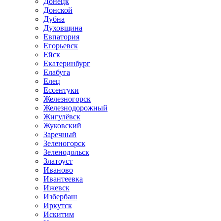
Донецк
Донской
Дубна
Духовщина
Евпатория
Егорьевск
Ейск
Екатеринбург
Елабуга
Елец
Ессентуки
Железногорск
Железнодорожный
Жигулёвск
Жуковский
Заречный
Зеленогорск
Зеленодольск
Златоуст
Иваново
Ивантеевка
Ижевск
Избербаш
Иркутск
Искитим