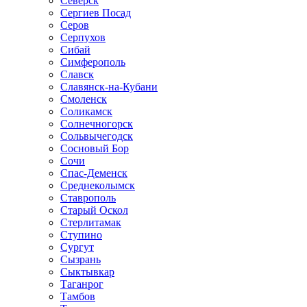
Северск
Сергиев Посад
Серов
Серпухов
Сибай
Симферополь
Славск
Славянск-на-Кубани
Смоленск
Соликамск
Солнечногорск
Сольвычегодск
Сосновый Бор
Сочи
Спас-Деменск
Среднеколымск
Ставрополь
Старый Оскол
Стерлитамак
Ступино
Сургут
Сызрань
Сыктывкар
Таганрог
Тамбов