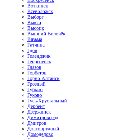
Воскресенск
Воткинск
Всеволожск
Выборг
Выкса
Высоцк
Вышний Волочёк
Вязьма
Гатчина
Гдов
Геленджик
Георгиевск
Глазов
Горбатов
Горно-Алтайск
Грозный
Губкин
Гуково
Гусь-Хрустальный
Дербент
Дзержинск
Димитровград
Дмитров
Долгопрудный
Домодедово