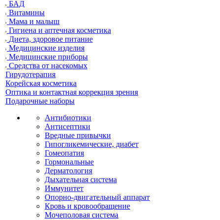
БАД
Витамины
Мама и малыш
Гигиена и аптечная косметика
Диета, здоровое питание
Медицинские изделия
Медицинские приборы
Средства от насекомых
Гирудотерапия
Корейская косметика
Оптика и контактная коррекция зрения
Подарочные наборы
Антибиотики
Антисептики
Вредные привычки
Гипогликемические, диабет
Гомеопатия
Гормональные
Дерматология
Дыхательная система
Иммунитет
Опорно-двигательный аппарат
Кровь и кровообращение
Мочеполовая система