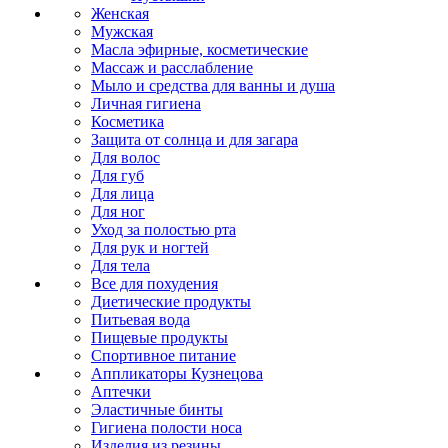
Женская
Мужская
Масла эфирные, косметические
Массаж и расслабление
Мыло и средства для ванны и душа
Личная гигиена
Косметика
Защита от солнца и для загара
Для волос
Для губ
Для лица
Для ног
Уход за полостью рта
Для рук и ногтей
Для тела
Все для похудения
Диетические продукты
Питьевая вода
Пищевые продукты
Спортивное питание
Аппликаторы Кузнецова
Аптечки
Эластичные бинты
Гигиена полости носа
Изделия из резины