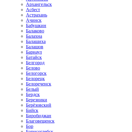
Архангельск
Асбест
Астрахань
Ачинск
Бабушкин
Балаково
Балахна
Балашиха
Балашов
Барнаул
Батайск
Белгород
Белово
Белогорск
Белорецк
Белореченск
Белый
Бердск
Березники
Берёзовский
Бийск
Биробиджан
Благовещенск
Бор
Борисоглебск