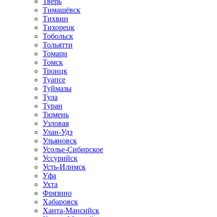
Тверь
Тимашёвск
Тихвин
Тихорецк
Тобольск
Тольятти
Томари
Томск
Троицк
Туапсе
Туймазы
Тула
Туран
Тюмень
Узловая
Улан-Удэ
Ульяновск
Усолье-Сибирское
Уссурийск
Усть-Илимск
Уфа
Ухта
Фрязино
Хабаровск
Ханта-Мансийск