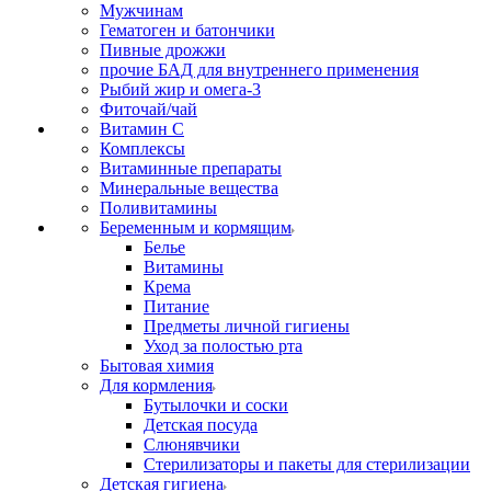
Мужчинам
Гематоген и батончики
Пивные дрожжи
прочие БАД для внутреннего применения
Рыбий жир и омега-3
Фиточай/чай
Витамин С
Комплексы
Витаминные препараты
Минеральные вещества
Поливитамины
Беременным и кормящим
Белье
Витамины
Крема
Питание
Предметы личной гигиены
Уход за полостью рта
Бытовая химия
Для кормления
Бутылочки и соски
Детская посуда
Слюнявчики
Стерилизаторы и пакеты для стерилизации
Детская гигиена