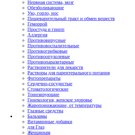
Нервная система, мозг
Обезболивающие
Ухо, горло, нос
Пищеварительный тракт и обмен веществ
Геморрой
Простуда и грипп
Аллергия
Противовирусные
Противовоспалительные
Противогрибковые
Противоопухолевые
Противопаразитарные
Растворители для лекарств
Растворы для парентерального питания
Фитопрепараты
Сердечно-сосудистые
Стоматологические
Тонизирующие
Гинекология, женское здоровье
Жаропонижающие, от температуры
Глазные средства
Бальзамы
Витаминные добавки
для Глаз
Женщинам