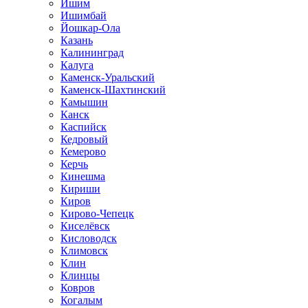
Ишим
Ишимбай
Йошкар-Ола
Казань
Калининград
Калуга
Каменск-Уральский
Каменск-Шахтинский
Камышин
Канск
Каспийск
Кедровый
Кемерово
Керчь
Кинешма
Кириши
Киров
Кирово-Чепецк
Киселёвск
Кисловодск
Климовск
Клин
Клинцы
Ковров
Когалым