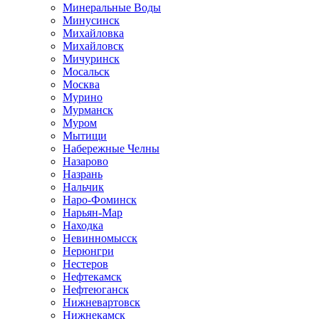
Минеральные Воды
Минусинск
Михайловка
Михайловск
Мичуринск
Мосальск
Москва
Мурино
Мурманск
Муром
Мытищи
Набережные Челны
Назарово
Назрань
Нальчик
Наро-Фоминск
Нарьян-Мар
Находка
Невинномысск
Нерюнгри
Нестеров
Нефтекамск
Нефтеюганск
Нижневартовск
Нижнекамск