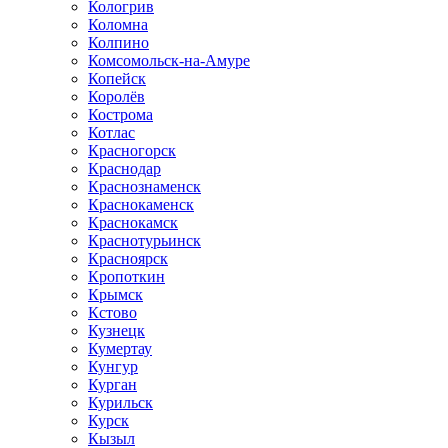
Кологрив
Коломна
Колпино
Комсомольск-на-Амуре
Копейск
Королёв
Кострома
Котлас
Красногорск
Краснодар
Краснознаменск
Краснокаменск
Краснокамск
Краснотурьинск
Красноярск
Кропоткин
Крымск
Кстово
Кузнецк
Кумертау
Кунгур
Курган
Курильск
Курск
Кызыл