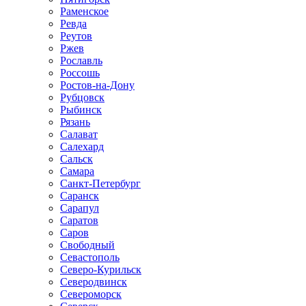
Раменское
Ревда
Реутов
Ржев
Рославль
Россошь
Ростов-на-Дону
Рубцовск
Рыбинск
Рязань
Салават
Салехард
Сальск
Самара
Санкт-Петербург
Саранск
Сарапул
Саратов
Саров
Свободный
Севастополь
Северо-Курильск
Северодвинск
Североморск