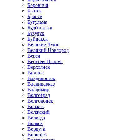
Боровичи
Братск
Брянск
Бугульма
Будённовск
Бузулук
Буйнакск
Великие Луки
Великий Новгород
Верея
Верхняя Пышма
Верхоянск
Видное
Владивосток
Владикавказ
Владимир
Волгоград
Волгодонск
Волжск
Волжский
Вологда
Вольск
Воркута
Воронеж