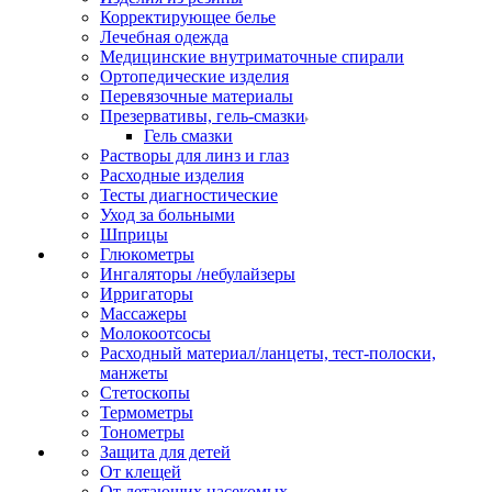
Корректирующее белье
Лечебная одежда
Медицинские внутриматочные спирали
Ортопедические изделия
Перевязочные материалы
Презервативы, гель-смазки
Гель смазки
Растворы для линз и глаз
Расходные изделия
Тесты диагностические
Уход за больными
Шприцы
Глюкометры
Ингаляторы /небулайзеры
Ирригаторы
Массажеры
Молокоотсосы
Расходный материал/ланцеты, тест-полоски,
манжеты
Стетоскопы
Термометры
Тонометры
Защита для детей
От клещей
От летающих насекомых