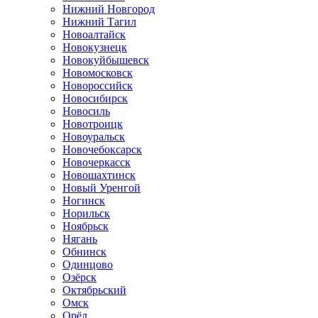
Нижний Новгород
Нижний Тагил
Новоалтайск
Новокузнецк
Новокуйбышевск
Новомосковск
Новороссийск
Новосибирск
Новосиль
Новотроицк
Новоуральск
Новочебоксарск
Новочеркасск
Новошахтинск
Новый Уренгой
Ногинск
Норильск
Ноябрьск
Нягань
Обнинск
Одинцово
Озёрск
Октябрьский
Омск
Орёл