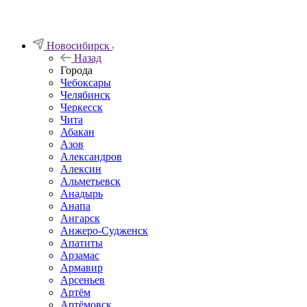
Новосибирск
Назад
Города
Чебоксары
Челябинск
Черкесск
Чита
Абакан
Азов
Александров
Алексин
Альметьевск
Анадырь
Анапа
Ангарск
Анжеро-Судженск
Апатиты
Арзамас
Армавир
Арсеньев
Артём
Артёмовск