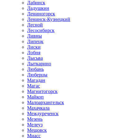
Лабинск
Ладушкин
Лениногорск
Ленинск-Кузнецкий
Лесной
Лесосибирск
Ливны
Липецк
Лиски
Лобня
Лысьва
Лыткарино
Любань
Люберцы
Магадан
Магас
Магнитогорск
Майкоп
Малоархангельск
Махачкала
Междуреченск
Мезень
Мелеуз
Мещовск
Миасс