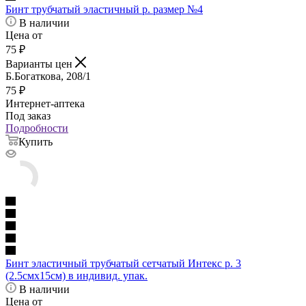
Бинт трубчатый эластичный р. размер №4
В наличии
Цена от
75
₽
Варианты цен
Б.Богаткова, 208/1
75
₽
Интернет-аптека
Под заказ
Подробности
Купить
Бинт эластичный трубчатый сетчатый Интекс р. 3
(2.5смх15см) в индивид. упак.
В наличии
Цена от