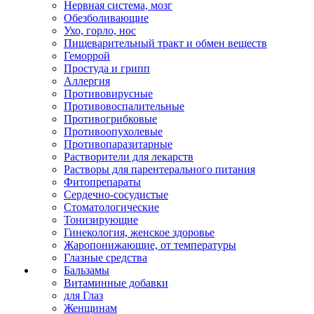
Нервная система, мозг
Обезболивающие
Ухо, горло, нос
Пищеварительный тракт и обмен веществ
Геморрой
Простуда и грипп
Аллергия
Противовирусные
Противовоспалительные
Противогрибковые
Противоопухолевые
Противопаразитарные
Растворители для лекарств
Растворы для парентерального питания
Фитопрепараты
Сердечно-сосудистые
Стоматологические
Тонизирующие
Гинекология, женское здоровье
Жаропонижающие, от температуры
Глазные средства
Бальзамы
Витаминные добавки
для Глаз
Женщинам