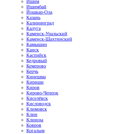
Ишим
Ишимбай
Йошкар-Ола
Казань
Калининград
Калуга
Каменск-Уральский
Каменск-Шахтинский
Камышин
Канск
Каспийск
Кедровый
Кемерово
Керчь
Кинешма
Кириши
Киров
Кирово-Чепецк
Киселёвск
Кисловодск
Климовск
Клин
Клинцы
Ковров
Когалым