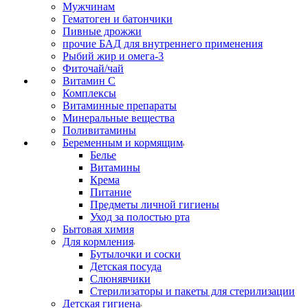
Мужчинам
Гематоген и батончики
Пивные дрожжи
прочие БАД для внутреннего применения
Рыбий жир и омега-3
Фиточай/чай
Витамин С
Комплексы
Витаминные препараты
Минеральные вещества
Поливитамины
Беременным и кормящим
Белье
Витамины
Крема
Питание
Предметы личной гигиены
Уход за полостью рта
Бытовая химия
Для кормления
Бутылочки и соски
Детская посуда
Слюнявчики
Стерилизаторы и пакеты для стерилизации
Детская гигиена