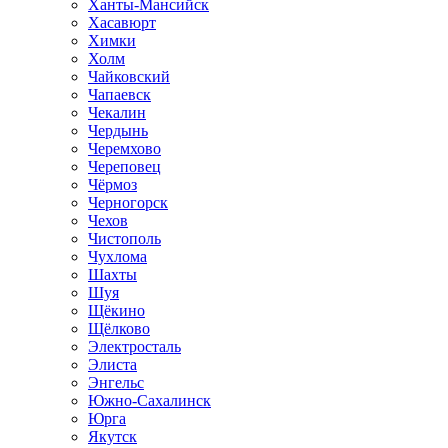
Ханты-Мансийск
Хасавюрт
Химки
Холм
Чайковский
Чапаевск
Чекалин
Чердынь
Черемхово
Череповец
Чёрмоз
Черногорск
Чехов
Чистополь
Чухлома
Шахты
Шуя
Щёкино
Щёлково
Электросталь
Элиста
Энгельс
Южно-Сахалинск
Юрга
Якутск