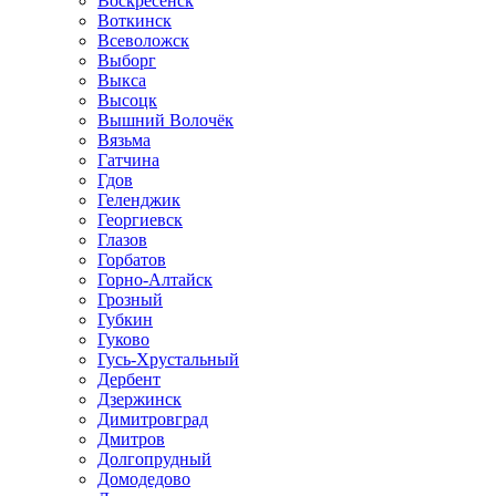
Воскресенск
Воткинск
Всеволожск
Выборг
Выкса
Высоцк
Вышний Волочёк
Вязьма
Гатчина
Гдов
Геленджик
Георгиевск
Глазов
Горбатов
Горно-Алтайск
Грозный
Губкин
Гуково
Гусь-Хрустальный
Дербент
Дзержинск
Димитровград
Дмитров
Долгопрудный
Домодедово