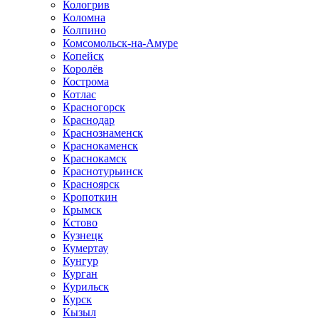
Кологрив
Коломна
Колпино
Комсомольск-на-Амуре
Копейск
Королёв
Кострома
Котлас
Красногорск
Краснодар
Краснознаменск
Краснокаменск
Краснокамск
Краснотурьинск
Красноярск
Кропоткин
Крымск
Кстово
Кузнецк
Кумертау
Кунгур
Курган
Курильск
Курск
Кызыл