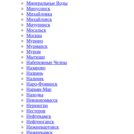
Минеральные Воды
Минусинск
Михайловка
Михайловск
Мичуринск
Мосальск
Москва
Мурино
Мурманск
Муром
Мытищи
Набережные Челны
Назарово
Назрань
Нальчик
Наро-Фоминск
Нарьян-Мар
Находка
Невинномысск
Нерюнгри
Нестеров
Нефтекамск
Нефтеюганск
Нижневартовск
Нижнекамск