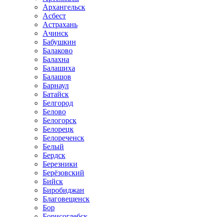
Архангельск
Асбест
Астрахань
Ачинск
Бабушкин
Балаково
Балахна
Балашиха
Балашов
Барнаул
Батайск
Белгород
Белово
Белогорск
Белорецк
Белореченск
Белый
Бердск
Березники
Берёзовский
Бийск
Биробиджан
Благовещенск
Бор
Борисоглебск