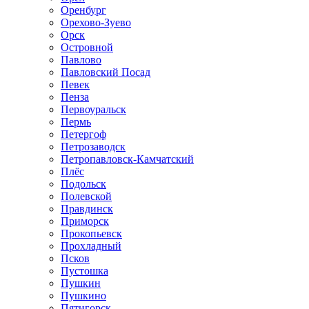
Оренбург
Орехово-Зуево
Орск
Островной
Павлово
Павловский Посад
Певек
Пенза
Первоуральск
Пермь
Петергоф
Петрозаводск
Петропавловск-Камчатский
Плёс
Подольск
Полевской
Правдинск
Приморск
Прокопьевск
Прохладный
Псков
Пустошка
Пушкин
Пушкино
Пятигорск