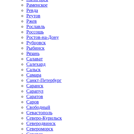
Раменское
Ревда
Реутов
Ржев
Рославль
Россошь
Ростов-на-Дону
Рубцовск
Рыбинск
Рязань
Салават
Салехард
Сальск
Самара
Санкт-Петербург
Саранск
Сарапул
Саратов
Саров
Свободный
Севастополь
Северо-Курильск
Северодвинск
Североморск