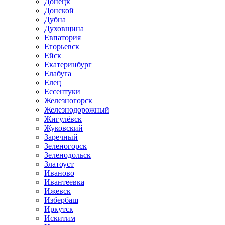
Донецк
Донской
Дубна
Духовщина
Евпатория
Егорьевск
Ейск
Екатеринбург
Елабуга
Елец
Ессентуки
Железногорск
Железнодорожный
Жигулёвск
Жуковский
Заречный
Зеленогорск
Зеленодольск
Златоуст
Иваново
Ивантеевка
Ижевск
Избербаш
Иркутск
Искитим