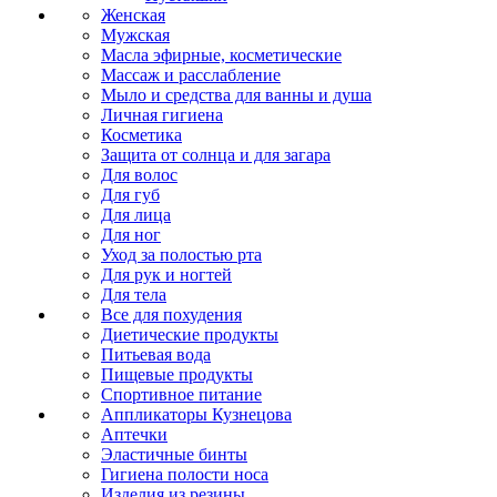
Женская
Мужская
Масла эфирные, косметические
Массаж и расслабление
Мыло и средства для ванны и душа
Личная гигиена
Косметика
Защита от солнца и для загара
Для волос
Для губ
Для лица
Для ног
Уход за полостью рта
Для рук и ногтей
Для тела
Все для похудения
Диетические продукты
Питьевая вода
Пищевые продукты
Спортивное питание
Аппликаторы Кузнецова
Аптечки
Эластичные бинты
Гигиена полости носа
Изделия из резины