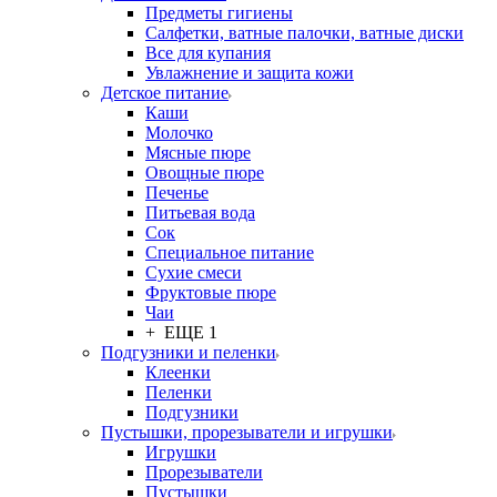
Предметы гигиены
Салфетки, ватные палочки, ватные диски
Все для купания
Увлажнение и защита кожи
Детское питание
Каши
Молочко
Мясные пюре
Овощные пюре
Печенье
Питьевая вода
Сок
Специальное питание
Сухие смеси
Фруктовые пюре
Чаи
+ ЕЩЕ 1
Подгузники и пеленки
Клеенки
Пеленки
Подгузники
Пустышки, прорезыватели и игрушки
Игрушки
Прорезыватели
Пустышки