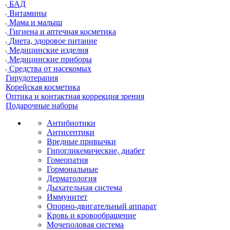
БАД
Витамины
Мама и малыш
Гигиена и аптечная косметика
Диета, здоровое питание
Медицинские изделия
Медицинские приборы
Средства от насекомых
Гирудотерапия
Корейская косметика
Оптика и контактная коррекция зрения
Подарочные наборы
Антибиотики
Антисептики
Вредные привычки
Гипогликемические, диабет
Гомеопатия
Гормональные
Дерматология
Дыхательная система
Иммунитет
Опорно-двигательный аппарат
Кровь и кровообращение
Мочеполовая система