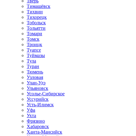
Тверь
Тимашёвск
Тихвин
Тихорецк
Тобольск
Тольятти
Томари
Томск
Троицк
Туапсе
Туймазы
Тула
Туран
Тюмень
Узловая
Улан-Удэ
Ульяновск
Усолье-Сибирское
Уссурийск
Усть-Илимск
Уфа
Ухта
Фрязино
Хабаровск
Ханта-Мансийск