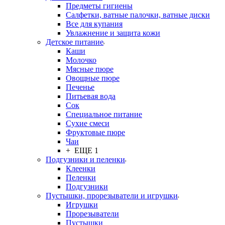
Предметы гигиены
Салфетки, ватные палочки, ватные диски
Все для купания
Увлажнение и защита кожи
Детское питание
Каши
Молочко
Мясные пюре
Овощные пюре
Печенье
Питьевая вода
Сок
Специальное питание
Сухие смеси
Фруктовые пюре
Чаи
+ ЕЩЕ 1
Подгузники и пеленки
Клеенки
Пеленки
Подгузники
Пустышки, прорезыватели и игрушки
Игрушки
Прорезыватели
Пустышки