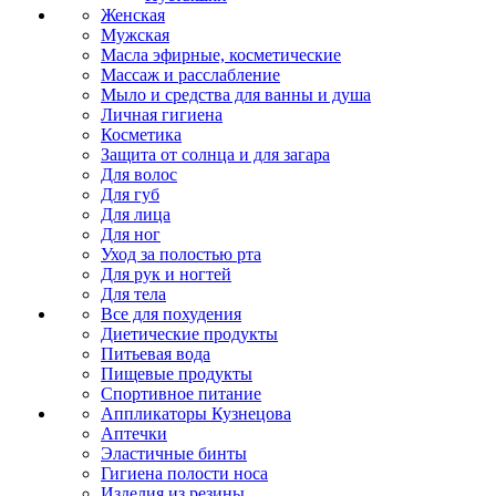
Женская
Мужская
Масла эфирные, косметические
Массаж и расслабление
Мыло и средства для ванны и душа
Личная гигиена
Косметика
Защита от солнца и для загара
Для волос
Для губ
Для лица
Для ног
Уход за полостью рта
Для рук и ногтей
Для тела
Все для похудения
Диетические продукты
Питьевая вода
Пищевые продукты
Спортивное питание
Аппликаторы Кузнецова
Аптечки
Эластичные бинты
Гигиена полости носа
Изделия из резины