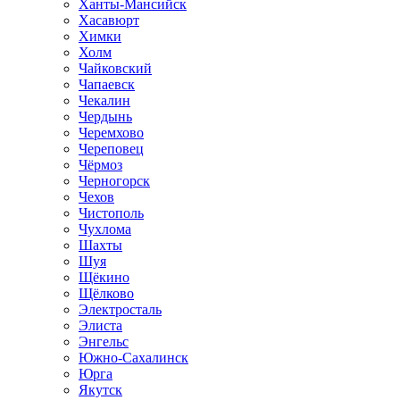
Ханты-Мансийск
Хасавюрт
Химки
Холм
Чайковский
Чапаевск
Чекалин
Чердынь
Черемхово
Череповец
Чёрмоз
Черногорск
Чехов
Чистополь
Чухлома
Шахты
Шуя
Щёкино
Щёлково
Электросталь
Элиста
Энгельс
Южно-Сахалинск
Юрга
Якутск