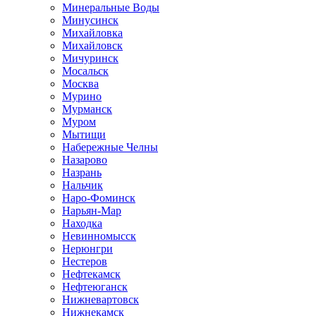
Минеральные Воды
Минусинск
Михайловка
Михайловск
Мичуринск
Мосальск
Москва
Мурино
Мурманск
Муром
Мытищи
Набережные Челны
Назарово
Назрань
Нальчик
Наро-Фоминск
Нарьян-Мар
Находка
Невинномысск
Нерюнгри
Нестеров
Нефтекамск
Нефтеюганск
Нижневартовск
Нижнекамск