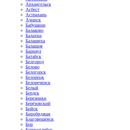
Архангельск
Асбест
Астрахань
Ачинск
Бабушкин
Балаково
Балахна
Балашиха
Балашов
Барнаул
Батайск
Белгород
Белово
Белогорск
Белорецк
Белореченск
Белый
Бердск
Березники
Берёзовский
Бийск
Биробиджан
Благовещенск
Бор
Борисоглебск