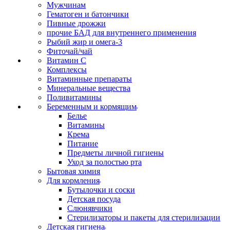
Мужчинам
Гематоген и батончики
Пивные дрожжи
прочие БАД для внутреннего применения
Рыбий жир и омега-3
Фиточай/чай
Витамин С
Комплексы
Витаминные препараты
Минеральные вещества
Поливитамины
Беременным и кормящим
Белье
Витамины
Крема
Питание
Предметы личной гигиены
Уход за полостью рта
Бытовая химия
Для кормления
Бутылочки и соски
Детская посуда
Слюнявчики
Стерилизаторы и пакеты для стерилизации
Детская гигиена