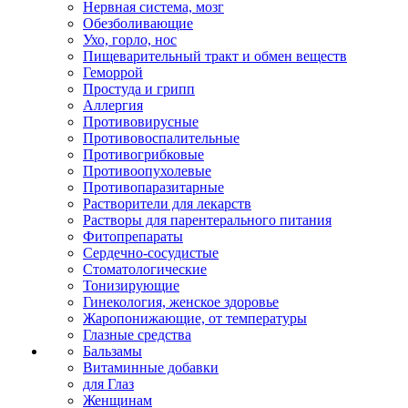
Нервная система, мозг
Обезболивающие
Ухо, горло, нос
Пищеварительный тракт и обмен веществ
Геморрой
Простуда и грипп
Аллергия
Противовирусные
Противовоспалительные
Противогрибковые
Противоопухолевые
Противопаразитарные
Растворители для лекарств
Растворы для парентерального питания
Фитопрепараты
Сердечно-сосудистые
Стоматологические
Тонизирующие
Гинекология, женское здоровье
Жаропонижающие, от температуры
Глазные средства
Бальзамы
Витаминные добавки
для Глаз
Женщинам