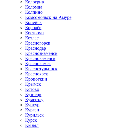
Кологрив
Коломна
Колпино
Комсомольск-на-Амуре
Копейск
Королёв
Кострома
Котлас
Красногорск
Краснодар
Краснознаменск
Краснокаменск
Краснокамск
Краснотурьинск
Красноярск
Кропоткин
Крымск
Кстово
Кузнецк
Кумертау
Кунгур
Курган
Курильск
Курск
Кызыл