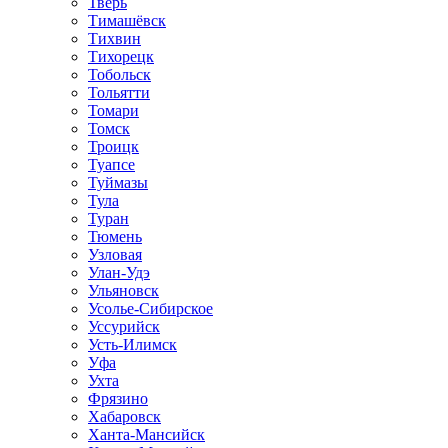
Тверь
Тимашёвск
Тихвин
Тихорецк
Тобольск
Тольятти
Томари
Томск
Троицк
Туапсе
Туймазы
Тула
Туран
Тюмень
Узловая
Улан-Удэ
Ульяновск
Усолье-Сибирское
Уссурийск
Усть-Илимск
Уфа
Ухта
Фрязино
Хабаровск
Ханта-Мансийск