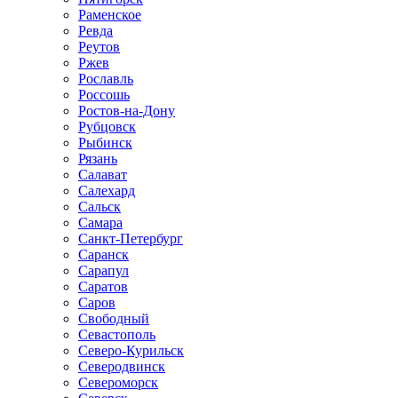
Раменское
Ревда
Реутов
Ржев
Рославль
Россошь
Ростов-на-Дону
Рубцовск
Рыбинск
Рязань
Салават
Салехард
Сальск
Самара
Санкт-Петербург
Саранск
Сарапул
Саратов
Саров
Свободный
Севастополь
Северо-Курильск
Северодвинск
Североморск