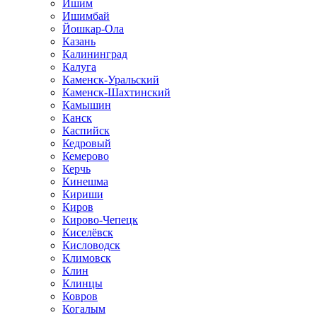
Ишим
Ишимбай
Йошкар-Ола
Казань
Калининград
Калуга
Каменск-Уральский
Каменск-Шахтинский
Камышин
Канск
Каспийск
Кедровый
Кемерово
Керчь
Кинешма
Кириши
Киров
Кирово-Чепецк
Киселёвск
Кисловодск
Климовск
Клин
Клинцы
Ковров
Когалым