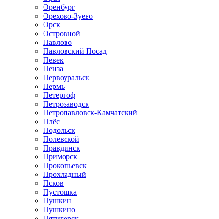
Оренбург
Орехово-Зуево
Орск
Островной
Павлово
Павловский Посад
Певек
Пенза
Первоуральск
Пермь
Петергоф
Петрозаводск
Петропавловск-Камчатский
Плёс
Подольск
Полевской
Правдинск
Приморск
Прокопьевск
Прохладный
Псков
Пустошка
Пушкин
Пушкино
Пятигорск