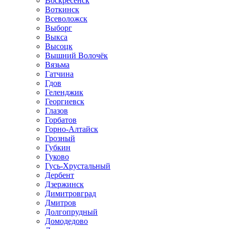
Воскресенск
Воткинск
Всеволожск
Выборг
Выкса
Высоцк
Вышний Волочёк
Вязьма
Гатчина
Гдов
Геленджик
Георгиевск
Глазов
Горбатов
Горно-Алтайск
Грозный
Губкин
Гуково
Гусь-Хрустальный
Дербент
Дзержинск
Димитровград
Дмитров
Долгопрудный
Домодедово