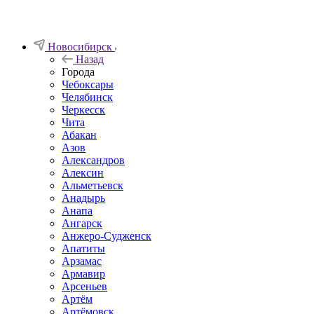
Новосибирск
Назад
Города
Чебоксары
Челябинск
Черкесск
Чита
Абакан
Азов
Александров
Алексин
Альметьевск
Анадырь
Анапа
Ангарск
Анжеро-Судженск
Апатиты
Арзамас
Армавир
Арсеньев
Артём
Артёмовск