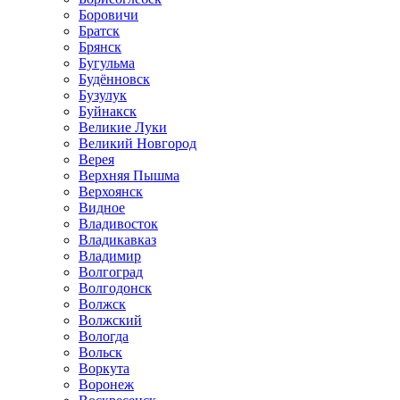
Боровичи
Братск
Брянск
Бугульма
Будённовск
Бузулук
Буйнакск
Великие Луки
Великий Новгород
Верея
Верхняя Пышма
Верхоянск
Видное
Владивосток
Владикавказ
Владимир
Волгоград
Волгодонск
Волжск
Волжский
Вологда
Вольск
Воркута
Воронеж