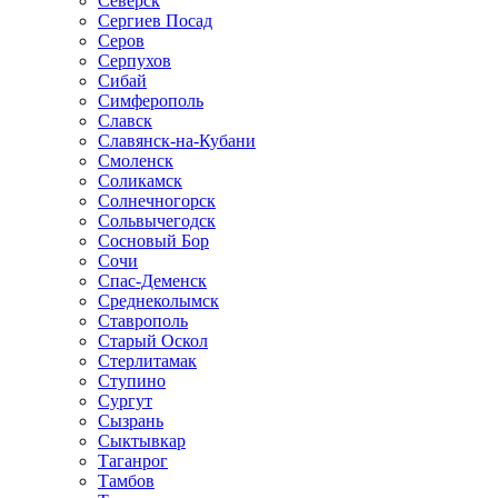
Северск
Сергиев Посад
Серов
Серпухов
Сибай
Симферополь
Славск
Славянск-на-Кубани
Смоленск
Соликамск
Солнечногорск
Сольвычегодск
Сосновый Бор
Сочи
Спас-Деменск
Среднеколымск
Ставрополь
Старый Оскол
Стерлитамак
Ступино
Сургут
Сызрань
Сыктывкар
Таганрог
Тамбов