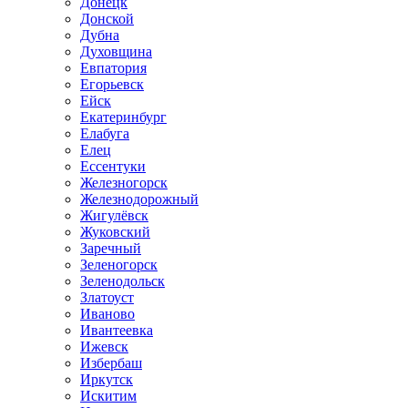
Донецк
Донской
Дубна
Духовщина
Евпатория
Егорьевск
Ейск
Екатеринбург
Елабуга
Елец
Ессентуки
Железногорск
Железнодорожный
Жигулёвск
Жуковский
Заречный
Зеленогорск
Зеленодольск
Златоуст
Иваново
Ивантеевка
Ижевск
Избербаш
Иркутск
Искитим