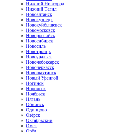
Нижний Новгород
Нижний Тагил
Новоалтайск
Новокузнецк
Новокуйбышевск
Новомосковск
Новороссийск
Новосибирск
Новосиль
Новотроицк
Новоуральск
Новочебоксарск
Новочеркасск
Новошахтинск
Новый Уренгой
Ногинск
Норильск
Ноябрьск
Нягань
Обнинск
Одинцово
Озёрск
Октябрьский
Омск
Орёл