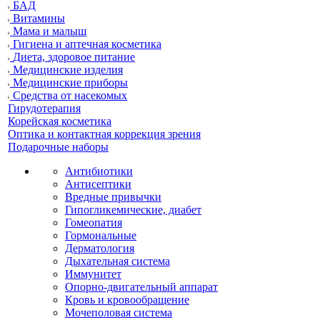
БАД
Витамины
Мама и малыш
Гигиена и аптечная косметика
Диета, здоровое питание
Медицинские изделия
Медицинские приборы
Средства от насекомых
Гирудотерапия
Корейская косметика
Оптика и контактная коррекция зрения
Подарочные наборы
Антибиотики
Антисептики
Вредные привычки
Гипогликемические, диабет
Гомеопатия
Гормональные
Дерматология
Дыхательная система
Иммунитет
Опорно-двигательный аппарат
Кровь и кровообращение
Мочеполовая система