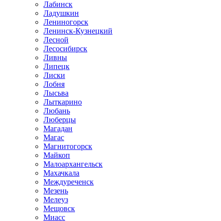
Лабинск
Ладушкин
Лениногорск
Ленинск-Кузнецкий
Лесной
Лесосибирск
Ливны
Липецк
Лиски
Лобня
Лысьва
Лыткарино
Любань
Люберцы
Магадан
Магас
Магнитогорск
Майкоп
Малоархангельск
Махачкала
Междуреченск
Мезень
Мелеуз
Мещовск
Миасс