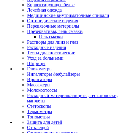
Корректирующее белье
Лечебная одежда
Медицинские внутриматочные спирали
Ортопедические изделия
Перевязочные материалы
Презервативы, гель-смазки
Гель смазки
Растворы для линз и глаз
Расходные изделия
Тесты диагностические
Уход за больными
Шприцы
Глюкометры
Ингаляторы /небулайзеры
Ирригаторы
Массажеры
Молокоотсосы
Расходный материал/ланцеты, тест-полоски,
манжеты
Стетоскопы
Термометры
Тонометры
Защита для детей
От клещей
От летающих насекомых