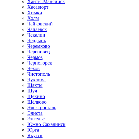
Ханты-Мансийск
Хасавюрт
Химки
Холм
Чайковский
Чапаевск
Чекалин
Чердынь
Черемхово
Череповец
Чёрмоз
Черногорск
Чехов
Чистополь
Чухлома
Шахты
Шуя
Щёкино
Щёлково
Электросталь
Элиста
Энгельс
Южно-Сахалинск
Юрга
Якутск