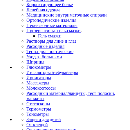
Корректирующее белье
Лечебная одежда
Медицинские внутриматочные спирали
Ортопедические изделия
Перевязочные материалы
Презервативы, гель-смазки
Гель смазки
Растворы для линз и глаз
Расходные изделия
Тесты диагностические
Уход за больными
Шприцы
Глюкометры
Ингаляторы /небулайзеры
Ирригаторы
Массажеры
Молокоотсосы
Расходный материал/ланцеты, тест-полоски,
манжеты
Стетоскопы
Термометры
Тонометры
Защита для детей
От клещей
От летающих насекомых