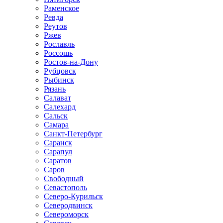
Раменское
Ревда
Реутов
Ржев
Рославль
Россошь
Ростов-на-Дону
Рубцовск
Рыбинск
Рязань
Салават
Салехард
Сальск
Самара
Санкт-Петербург
Саранск
Сарапул
Саратов
Саров
Свободный
Севастополь
Северо-Курильск
Северодвинск
Североморск