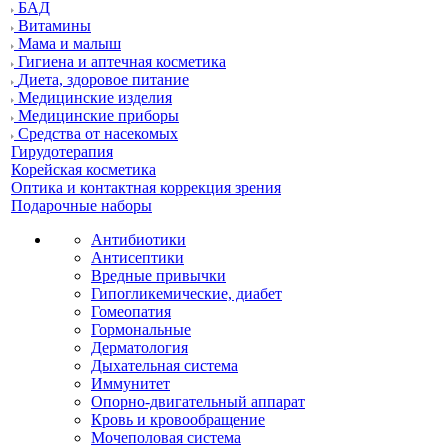
БАД
Витамины
Мама и малыш
Гигиена и аптечная косметика
Диета, здоровое питание
Медицинские изделия
Медицинские приборы
Средства от насекомых
Гирудотерапия
Корейская косметика
Оптика и контактная коррекция зрения
Подарочные наборы
Антибиотики
Антисептики
Вредные привычки
Гипогликемические, диабет
Гомеопатия
Гормональные
Дерматология
Дыхательная система
Иммунитет
Опорно-двигательный аппарат
Кровь и кровообращение
Мочеполовая система