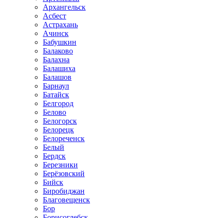
Архангельск
Асбест
Астрахань
Ачинск
Бабушкин
Балаково
Балахна
Балашиха
Балашов
Барнаул
Батайск
Белгород
Белово
Белогорск
Белорецк
Белореченск
Белый
Бердск
Березники
Берёзовский
Бийск
Биробиджан
Благовещенск
Бор
Борисоглебск