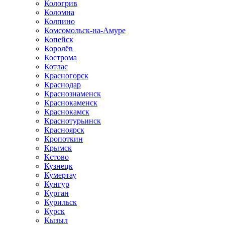
Кологрив
Коломна
Колпино
Комсомольск-на-Амуре
Копейск
Королёв
Кострома
Котлас
Красногорск
Краснодар
Краснознаменск
Краснокаменск
Краснокамск
Краснотурьинск
Красноярск
Кропоткин
Крымск
Кстово
Кузнецк
Кумертау
Кунгур
Курган
Курильск
Курск
Кызыл