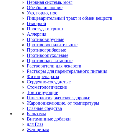
Нервная система, мозг
Обезболивающие
Ухо, горло, нос
Пищеварительный тракт и обмен веществ
Геморрой
Простуда и грипп
Аллергия
Противовирусные
Противовоспалительные
Противогрибковые
Противоопухолевые
Противопаразитарные
Растворители для лекарств
Растворы для парентерального питания
Фитопрепараты
Сердечно-сосудистые
Стоматологические
Тонизирующие
Гинекология, женское здоровье
Жаропонижающие, от температуры
Глазные средства
Бальзамы
Витаминные добавки
для Глаз
Женщинам