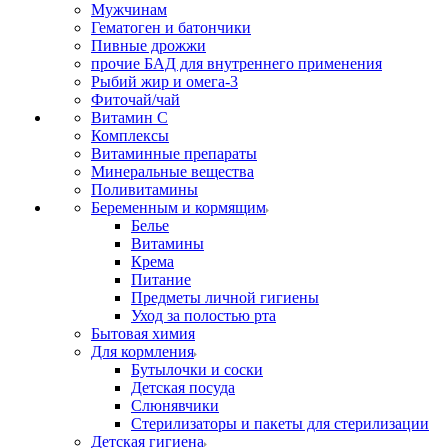
Мужчинам
Гематоген и батончики
Пивные дрожжи
прочие БАД для внутреннего применения
Рыбий жир и омега-3
Фиточай/чай
Витамин С
Комплексы
Витаминные препараты
Минеральные вещества
Поливитамины
Беременным и кормящим
Белье
Витамины
Крема
Питание
Предметы личной гигиены
Уход за полостью рта
Бытовая химия
Для кормления
Бутылочки и соски
Детская посуда
Слюнявчики
Стерилизаторы и пакеты для стерилизации
Детская гигиена