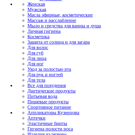
Женская
Мужская
Масла эфирные, косметические
Массаж и расслабление
Мыло и средства для ванны и душа
Личная гигиена
Косметика
Защита от солнца и для загара
Для волос
Для губ
Для лица
Для ног
Уход за полостью рта
Для рук и ногтей
Для тела
Все для похудения
Диетические продукты
Питьевая вода
Пищевые продукты
Спортивное питание
Аппликаторы Кузнецова
Аптечки
Эластичные бинты
Гигиена полости носа
Изделия из резины