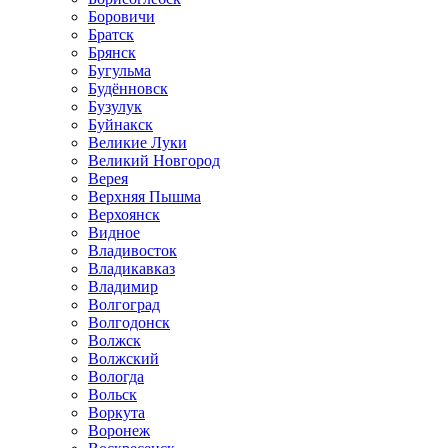
Боровичи
Братск
Брянск
Бугульма
Будённовск
Бузулук
Буйнакск
Великие Луки
Великий Новгород
Верея
Верхняя Пышма
Верхоянск
Видное
Владивосток
Владикавказ
Владимир
Волгоград
Волгодонск
Волжск
Волжский
Вологда
Вольск
Воркута
Воронеж