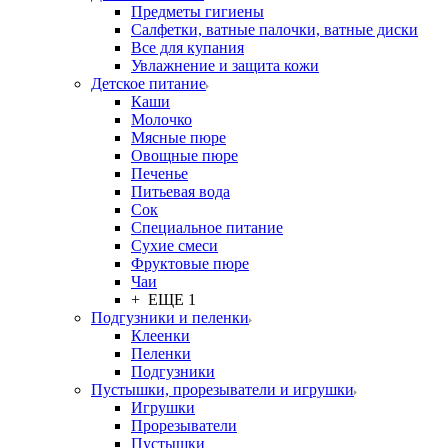
Предметы гигиены
Салфетки, ватные палочки, ватные диски
Все для купания
Увлажнение и защита кожи
Детское питание
Каши
Молочко
Мясные пюре
Овощные пюре
Печенье
Питьевая вода
Сок
Специальное питание
Сухие смеси
Фруктовые пюре
Чаи
+ ЕЩЕ 1
Подгузники и пеленки
Клеенки
Пеленки
Подгузники
Пустышки, прорезыватели и игрушки
Игрушки
Прорезыватели
Пустышки