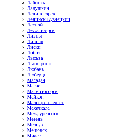
Лабинск
Ладушкин
Лениногорск
Ленинск-Кузнецкий
Лесной
Лесосибирск
Ливны
Липецк
Лиски
Лобня
Лысьва
Лыткарино
Любань
Люберцы
Магадан
Магас
Магнитогорск
Майкоп
Малоархангельск
Махачкала
Междуреченск
Мезень
Мелеуз
Мещовск
Миасс