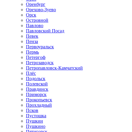
Оренбург
Орехово-Зуево
Орск
Островной
Павлово
Павловский Посад
Певек
Пенза
Первоуральск
Пермь
Петергоф
Петрозаводск
Петропавловск-Камчатский
Плёс
Подольск
Полевской
Правдинск
Приморск
Прокопьевск
Прохладный
Псков
Пустошка
Пушкин
Пушкино
Пятигорск