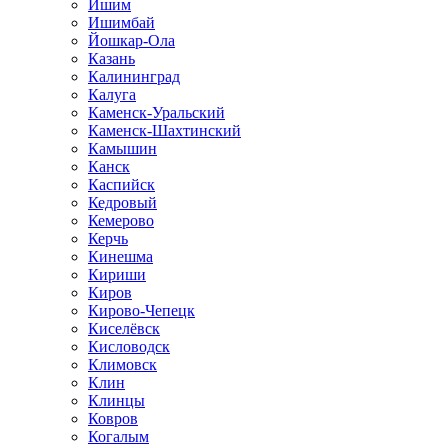
Ишим
Ишимбай
Йошкар-Ола
Казань
Калининград
Калуга
Каменск-Уральский
Каменск-Шахтинский
Камышин
Канск
Каспийск
Кедровый
Кемерово
Керчь
Кинешма
Кириши
Киров
Кирово-Чепецк
Киселёвск
Кисловодск
Климовск
Клин
Клинцы
Ковров
Когалым