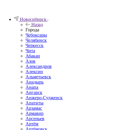
Новосибирск
Назад
Города
Чебоксары
Челябинск
Черкесск
Чита
Абакан
Азов
Александров
Алексин
Альметьевск
Анадырь
Анапа
Ангарск
Анжеро-Судженск
Апатиты
Арзамас
Армавир
Арсеньев
Артём
Артёмовск