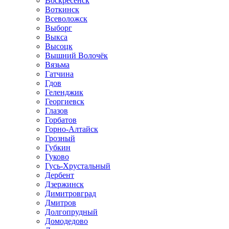
Воскресенск
Воткинск
Всеволожск
Выборг
Выкса
Высоцк
Вышний Волочёк
Вязьма
Гатчина
Гдов
Геленджик
Георгиевск
Глазов
Горбатов
Горно-Алтайск
Грозный
Губкин
Гуково
Гусь-Хрустальный
Дербент
Дзержинск
Димитровград
Дмитров
Долгопрудный
Домодедово