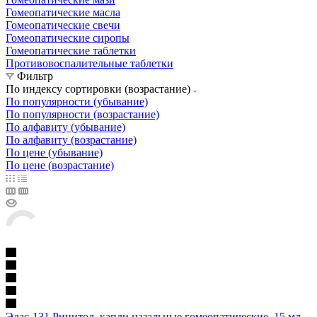
Гомеопатические масла
Гомеопатические свечи
Гомеопатические сиропы
Гомеопатические таблетки
Противовоспалительные таблетки
Фильтр
По индексу сортировки (возрастание)
По популярности (убывание)
По популярности (возрастание)
По алфавиту (убывание)
По алфавиту (возрастание)
По цене (убывание)
По цене (возрастание)
Эдас-131 Ринитол, капли назальные гомеопатические, 15 мл,