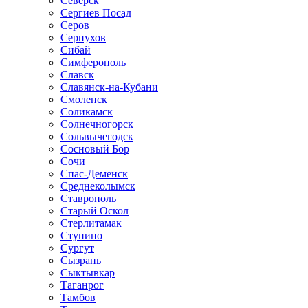
Северск
Сергиев Посад
Серов
Серпухов
Сибай
Симферополь
Славск
Славянск-на-Кубани
Смоленск
Соликамск
Солнечногорск
Сольвычегодск
Сосновый Бор
Сочи
Спас-Деменск
Среднеколымск
Ставрополь
Старый Оскол
Стерлитамак
Ступино
Сургут
Сызрань
Сыктывкар
Таганрог
Тамбов