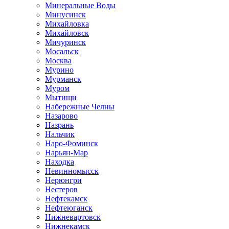
Минеральные Воды
Минусинск
Михайловка
Михайловск
Мичуринск
Мосальск
Москва
Мурино
Мурманск
Муром
Мытищи
Набережные Челны
Назарово
Назрань
Нальчик
Наро-Фоминск
Нарьян-Мар
Находка
Невинномысск
Нерюнгри
Нестеров
Нефтекамск
Нефтеюганск
Нижневартовск
Нижнекамск