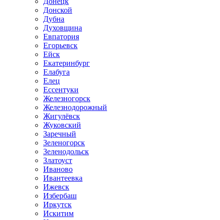
Донецк
Донской
Дубна
Духовщина
Евпатория
Егорьевск
Ейск
Екатеринбург
Елабуга
Елец
Ессентуки
Железногорск
Железнодорожный
Жигулёвск
Жуковский
Заречный
Зеленогорск
Зеленодольск
Златоуст
Иваново
Ивантеевка
Ижевск
Избербаш
Иркутск
Искитим