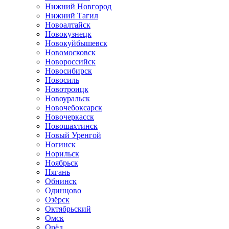
Нижний Новгород
Нижний Тагил
Новоалтайск
Новокузнецк
Новокуйбышевск
Новомосковск
Новороссийск
Новосибирск
Новосиль
Новотроицк
Новоуральск
Новочебоксарск
Новочеркасск
Новошахтинск
Новый Уренгой
Ногинск
Норильск
Ноябрьск
Нягань
Обнинск
Одинцово
Озёрск
Октябрьский
Омск
Орёл