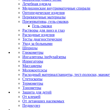
Лечебная одежда
Медицинские внутриматочные спирали
Ортопедические изделия
Перевязочные материалы
Презервативы, гель-смазки
Гель смазки
Растворы для линз и глаз
Расходные изделия
Тесты диагностические
Уход за больными
Шприцы
Глюкометры
Ингаляторы /небулайзеры
Ирригаторы
Массажеры
Молокоотсосы
Расходный материал/ланцеты, тест-полоски, манже
Стетоскопы
Термометры
Тонометры
Защита для детей
От клещей
От летающих насекомых
Педикулез