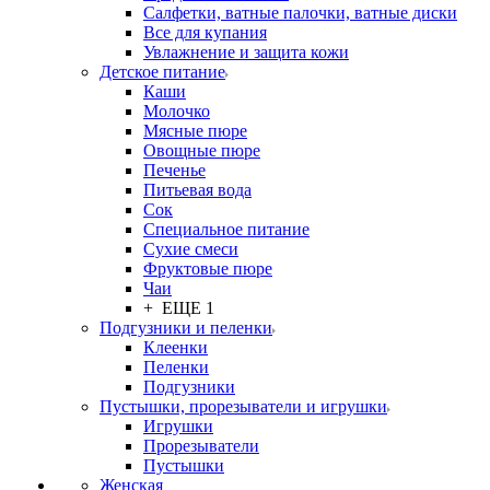
Салфетки, ватные палочки, ватные диски
Все для купания
Увлажнение и защита кожи
Детское питание
Каши
Молочко
Мясные пюре
Овощные пюре
Печенье
Питьевая вода
Сок
Специальное питание
Сухие смеси
Фруктовые пюре
Чаи
+ ЕЩЕ 1
Подгузники и пеленки
Клеенки
Пеленки
Подгузники
Пустышки, прорезыватели и игрушки
Игрушки
Прорезыватели
Пустышки
Женская