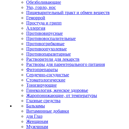
Обезболивающие
Ухо, горло, нос
Пищеварительный тракт и обмен веществ
Геморрой
Простуда и грипп
Аллергия
Противовирусные
Противовоспалительные
Противогрибковые
Противоопухолевые
Противопаразитарные
Растворители для лекарств
Растворы для парентерального питания
Фитопрепараты
Сердечно-сосудистые
Стоматологические
Тонизирующие
Гинекология, женское здоровье
Жаропонижающие, от температуры
Глазные средства
Бальзамы
Витаминные добавки
для Глаз
Женщинам
Мужчинам