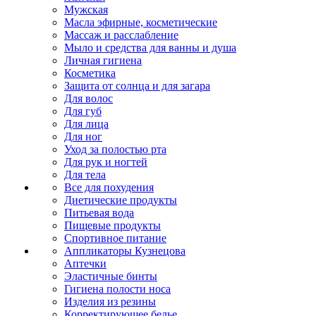
Мужская
Масла эфирные, косметические
Массаж и расслабление
Мыло и средства для ванны и душа
Личная гигиена
Косметика
Защита от солнца и для загара
Для волос
Для губ
Для лица
Для ног
Уход за полостью рта
Для рук и ногтей
Для тела
Все для похудения
Диетические продукты
Питьевая вода
Пищевые продукты
Спортивное питание
Аппликаторы Кузнецова
Аптечки
Эластичные бинты
Гигиена полости носа
Изделия из резины
Корректирующее белье