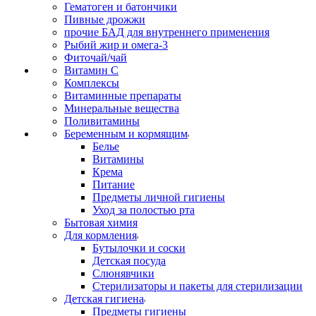
Гематоген и батончики
Пивные дрожжи
прочие БАД для внутреннего применения
Рыбий жир и омега-3
Фиточай/чай
Витамин С
Комплексы
Витаминные препараты
Минеральные вещества
Поливитамины
Беременным и кормящим
Белье
Витамины
Крема
Питание
Предметы личной гигиены
Уход за полостью рта
Бытовая химия
Для кормления
Бутылочки и соски
Детская посуда
Слюнявчики
Стерилизаторы и пакеты для стерилизации
Детская гигиена
Предметы гигиены