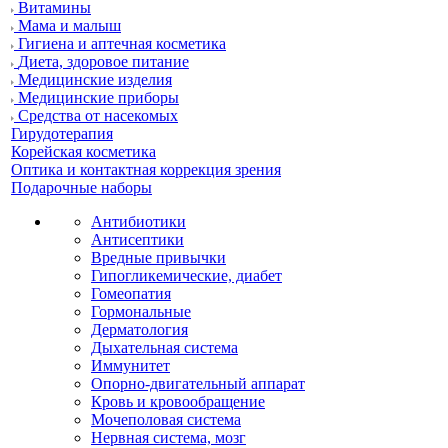
Витамины
Мама и малыш
Гигиена и аптечная косметика
Диета, здоровое питание
Медицинские изделия
Медицинские приборы
Средства от насекомых
Гирудотерапия
Корейская косметика
Оптика и контактная коррекция зрения
Подарочные наборы
Антибиотики
Антисептики
Вредные привычки
Гипогликемические, диабет
Гомеопатия
Гормональные
Дерматология
Дыхательная система
Иммунитет
Опорно-двигательный аппарат
Кровь и кровообращение
Мочеполовая система
Нервная система, мозг