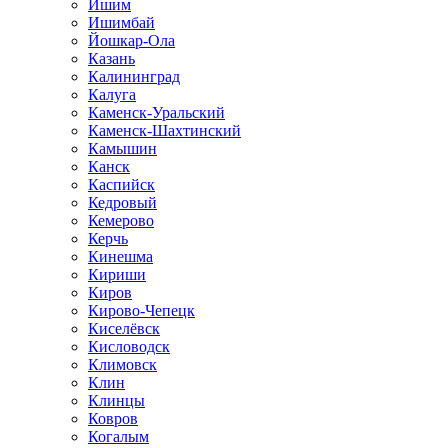
Ишим
Ишимбай
Йошкар-Ола
Казань
Калининград
Калуга
Каменск-Уральский
Каменск-Шахтинский
Камышин
Канск
Каспийск
Кедровый
Кемерово
Керчь
Кинешма
Кириши
Киров
Кирово-Чепецк
Киселёвск
Кисловодск
Климовск
Клин
Клинцы
Ковров
Когалым