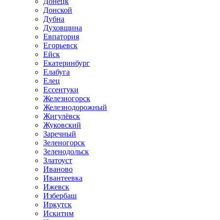
Донецк
Донской
Дубна
Духовщина
Евпатория
Егорьевск
Ейск
Екатеринбург
Елабуга
Елец
Ессентуки
Железногорск
Железнодорожный
Жигулёвск
Жуковский
Заречный
Зеленогорск
Зеленодольск
Златоуст
Иваново
Ивантеевка
Ижевск
Избербаш
Иркутск
Искитим