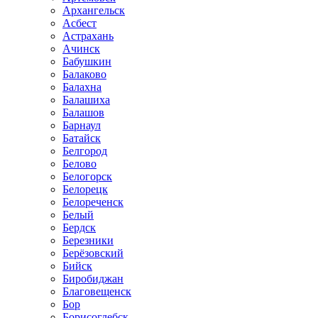
Архангельск
Асбест
Астрахань
Ачинск
Бабушкин
Балаково
Балахна
Балашиха
Балашов
Барнаул
Батайск
Белгород
Белово
Белогорск
Белорецк
Белореченск
Белый
Бердск
Березники
Берёзовский
Бийск
Биробиджан
Благовещенск
Бор
Борисоглебск