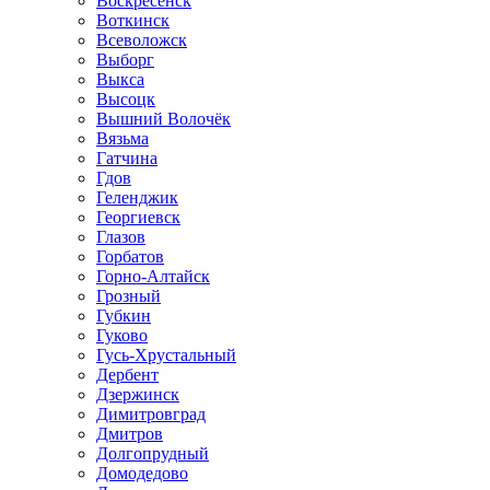
Воскресенск
Воткинск
Всеволожск
Выборг
Выкса
Высоцк
Вышний Волочёк
Вязьма
Гатчина
Гдов
Геленджик
Георгиевск
Глазов
Горбатов
Горно-Алтайск
Грозный
Губкин
Гуково
Гусь-Хрустальный
Дербент
Дзержинск
Димитровград
Дмитров
Долгопрудный
Домодедово