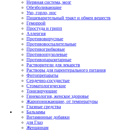
Нервная система, мозг
Обезболивающие
Ухо, горло, нос
Пищеварительный тракт и обмен веществ
Геморрой
Простуда и грипп
Аллергия
Противовирусные
Противовоспалительные
Противогрибковые
Противоопухолевые
Противопаразитарные
Растворители для лекарств
Растворы для парентерального питания
Фитопрепараты
Сердечно-сосудистые
Стоматологические
Тонизирующие
Гинекология, женское здоровье
Жаропонижающие, от температуры
Глазные средства
Бальзамы
Витаминные добавки
для Глаз
Женщинам