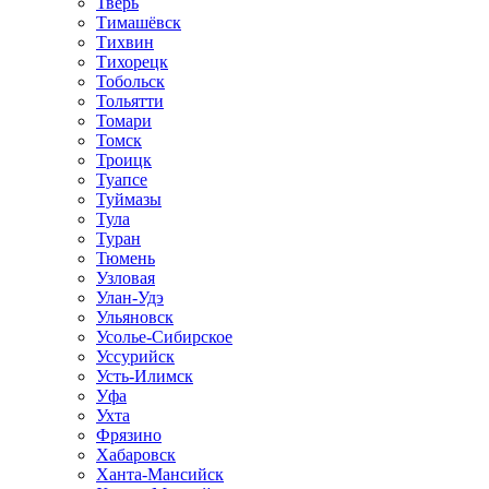
Тверь
Тимашёвск
Тихвин
Тихорецк
Тобольск
Тольятти
Томари
Томск
Троицк
Туапсе
Туймазы
Тула
Туран
Тюмень
Узловая
Улан-Удэ
Ульяновск
Усолье-Сибирское
Уссурийск
Усть-Илимск
Уфа
Ухта
Фрязино
Хабаровск
Ханта-Мансийск