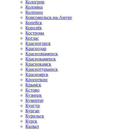
Кологрив
Коломна
Колпино
Комсомольск-на-Амуре
Копейск
Королёв
Кострома
Котлас
Красногорск
Краснодар
Краснознаменск
Краснокаменск
Краснокамск
Краснотурьинск
Красноярск
Кропоткин
Крымск
Кстово
Кузнецк
Кумертау
Кунгур
Курган
Курильск
Курск
Кызыл