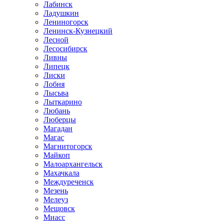
Лабинск
Ладушкин
Лениногорск
Ленинск-Кузнецкий
Лесной
Лесосибирск
Ливны
Липецк
Лиски
Лобня
Лысьва
Лыткарино
Любань
Люберцы
Магадан
Магас
Магнитогорск
Майкоп
Малоархангельск
Махачкала
Междуреченск
Мезень
Мелеуз
Мещовск
Миасс