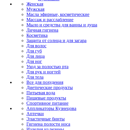
Женская
Мужская
Масла эфирные, косметические
Массаж и расслабление
Мыло и средства для ванны и душа
Личная гигиена
Косметика
Защита от солнца и для загара
Для волос
Для губ
Для лица
Для ног
Уход за полостью рта
Для рук и ногтей
Для тела
Все для похудения
Диетические продукты
Питьевая вода
Пищевые продукты
Спортивное питание
Аппликаторы Кузнецова
Аптечки
Эластичные бинты
Гигиена полости носа
Изделия из резины