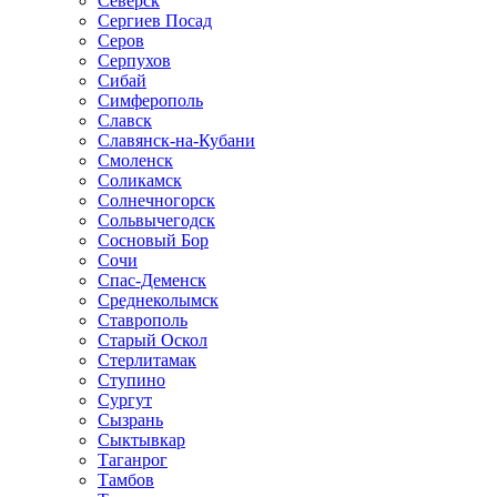
Северск
Сергиев Посад
Серов
Серпухов
Сибай
Симферополь
Славск
Славянск-на-Кубани
Смоленск
Соликамск
Солнечногорск
Сольвычегодск
Сосновый Бор
Сочи
Спас-Деменск
Среднеколымск
Ставрополь
Старый Оскол
Стерлитамак
Ступино
Сургут
Сызрань
Сыктывкар
Таганрог
Тамбов