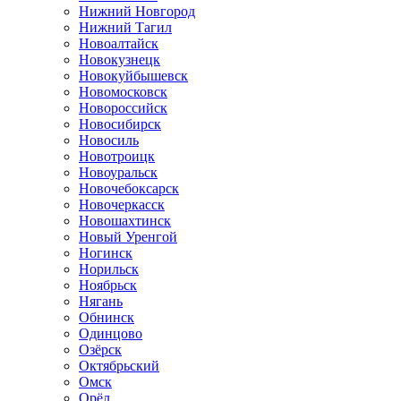
Нижний Новгород
Нижний Тагил
Новоалтайск
Новокузнецк
Новокуйбышевск
Новомосковск
Новороссийск
Новосибирск
Новосиль
Новотроицк
Новоуральск
Новочебоксарск
Новочеркасск
Новошахтинск
Новый Уренгой
Ногинск
Норильск
Ноябрьск
Нягань
Обнинск
Одинцово
Озёрск
Октябрьский
Омск
Орёл