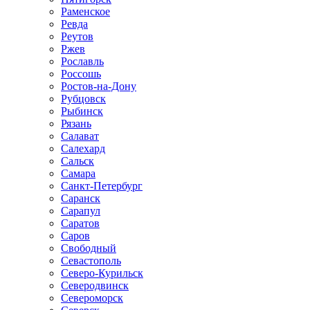
Раменское
Ревда
Реутов
Ржев
Рославль
Россошь
Ростов-на-Дону
Рубцовск
Рыбинск
Рязань
Салават
Салехард
Сальск
Самара
Санкт-Петербург
Саранск
Сарапул
Саратов
Саров
Свободный
Севастополь
Северо-Курильск
Северодвинск
Североморск