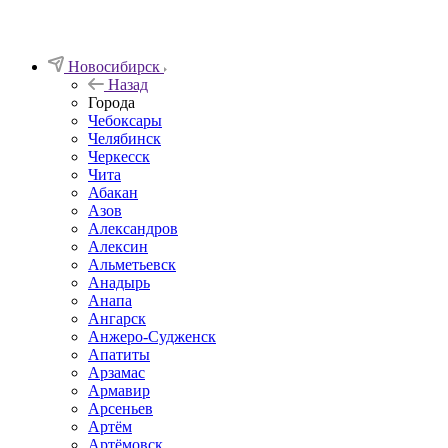
Новосибирск
Назад
Города
Чебоксары
Челябинск
Черкесск
Чита
Абакан
Азов
Александров
Алексин
Альметьевск
Анадырь
Анапа
Ангарск
Анжеро-Судженск
Апатиты
Арзамас
Армавир
Арсеньев
Артём
Артёмовск