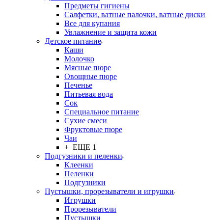
Предметы гигиены
Салфетки, ватные палочки, ватные диски
Все для купания
Увлажнение и защита кожи
Детское питание
Каши
Молочко
Мясные пюре
Овощные пюре
Печенье
Питьевая вода
Сок
Специальное питание
Сухие смеси
Фруктовые пюре
Чаи
+ ЕЩЕ 1
Подгузники и пеленки
Клеенки
Пеленки
Подгузники
Пустышки, прорезыватели и игрушки
Игрушки
Прорезыватели
Пустышки