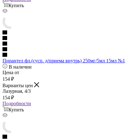
Купить
Пирантел фл.(сусп. д/приема внутрь) 250мг/5мл 15мл №1
В наличии
Цена от
154
₽
Варианты цен
Лазурная, 4/3
154
₽
Подробности
Купить