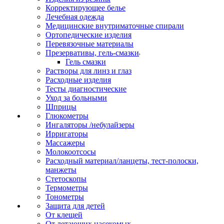
Корректирующее белье
Лечебная одежда
Медицинские внутриматочные спирали
Ортопедические изделия
Перевязочные материалы
Презервативы, гель-смазки
Гель смазки
Растворы для линз и глаз
Расходные изделия
Тесты диагностические
Уход за больными
Шприцы
Глюкометры
Ингаляторы /небулайзеры
Ирригаторы
Массажеры
Молокоотсосы
Расходный материал/ланцеты, тест-полоски,
манжеты
Стетоскопы
Термометры
Тонометры
Защита для детей
От клещей
От летающих насекомых