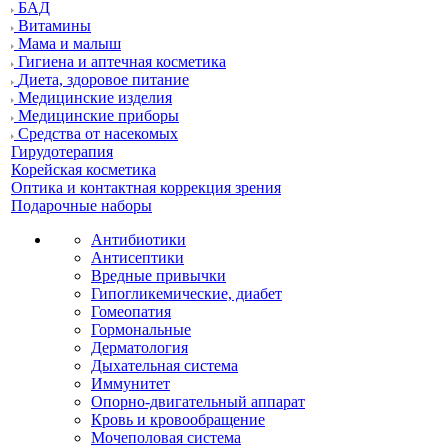
БАД
Витамины
Мама и малыш
Гигиена и аптечная косметика
Диета, здоровое питание
Медицинские изделия
Медицинские приборы
Средства от насекомых
Гирудотерапия
Корейская косметика
Оптика и контактная коррекция зрения
Подарочные наборы
Антибиотики
Антисептики
Вредные привычки
Гипогликемические, диабет
Гомеопатия
Гормональные
Дерматология
Дыхательная система
Иммунитет
Опорно-двигательный аппарат
Кровь и кровообращение
Мочеполовая система