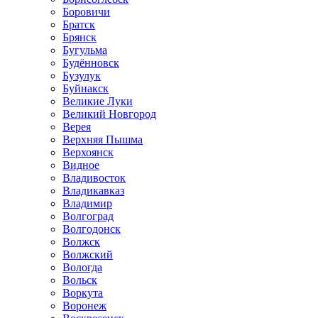
Боровичи
Братск
Брянск
Бугульма
Будённовск
Бузулук
Буйнакск
Великие Луки
Великий Новгород
Верея
Верхняя Пышма
Верхоянск
Видное
Владивосток
Владикавказ
Владимир
Волгоград
Волгодонск
Волжск
Волжский
Вологда
Вольск
Воркута
Воронеж