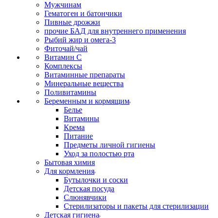
Мужчинам
Гематоген и батончики
Пивные дрожжи
прочие БАД для внутреннего применения
Рыбий жир и омега-3
Фиточай/чай
Витамин С
Комплексы
Витаминные препараты
Минеральные вещества
Поливитамины
Беременным и кормящим
Белье
Витамины
Крема
Питание
Предметы личной гигиены
Уход за полостью рта
Бытовая химия
Для кормления
Бутылочки и соски
Детская посуда
Слюнявчики
Стерилизаторы и пакеты для стерилизации
Детская гигиена