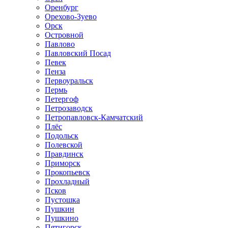
Оренбург
Орехово-Зуево
Орск
Островной
Павлово
Павловский Посад
Певек
Пенза
Первоуральск
Пермь
Петергоф
Петрозаводск
Петропавловск-Камчатский
Плёс
Подольск
Полевской
Правдинск
Приморск
Прокопьевск
Прохладный
Псков
Пустошка
Пушкин
Пушкино
Пятигорск