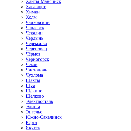
Ханты-Мансийск
Хасавюрт
Химки
Холм
Чайковский
Чапаевск
Чекалин
Чердынь
Черемхово
Череповец
Чёрмоз
Черногорск
Чехов
Чистополь
Чухлома
Шахты
Шуя
Щёкино
Щёлково
Электросталь
Элиста
Энгельс
Южно-Сахалинск
Юрга
Якутск