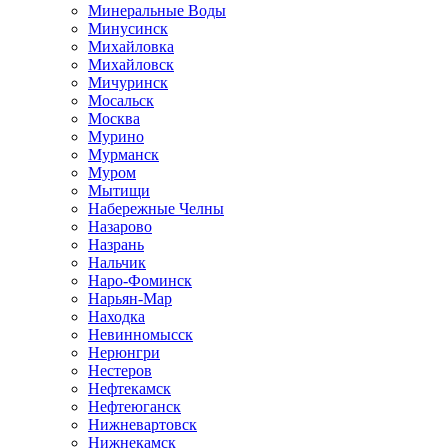
Минеральные Воды
Минусинск
Михайловка
Михайловск
Мичуринск
Мосальск
Москва
Мурино
Мурманск
Муром
Мытищи
Набережные Челны
Назарово
Назрань
Нальчик
Наро-Фоминск
Нарьян-Мар
Находка
Невинномысск
Нерюнгри
Нестеров
Нефтекамск
Нефтеюганск
Нижневартовск
Нижнекамск