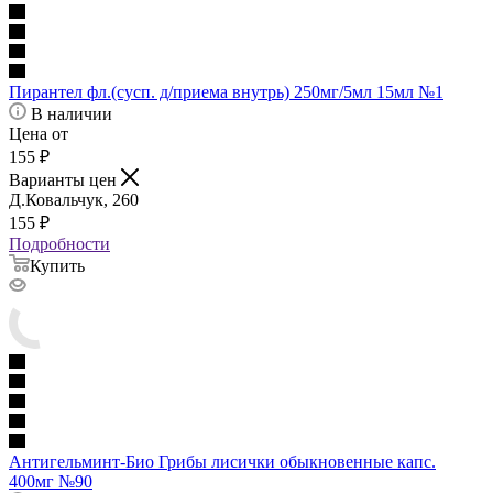
Пирантел фл.(сусп. д/приема внутрь) 250мг/5мл 15мл №1
В наличии
Цена от
155
₽
Варианты цен
Д.Ковальчук, 260
155
₽
Подробности
Купить
Антигельминт-Био Грибы лисички обыкновенные капс.
400мг №90