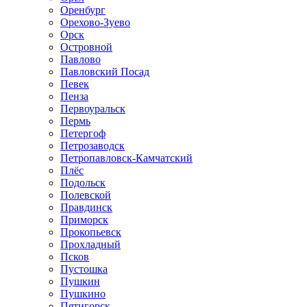
Оренбург
Орехово-Зуево
Орск
Островной
Павлово
Павловский Посад
Певек
Пенза
Первоуральск
Пермь
Петергоф
Петрозаводск
Петропавловск-Камчатский
Плёс
Подольск
Полевской
Правдинск
Приморск
Прокопьевск
Прохладный
Псков
Пустошка
Пушкин
Пушкино
Пятигорск