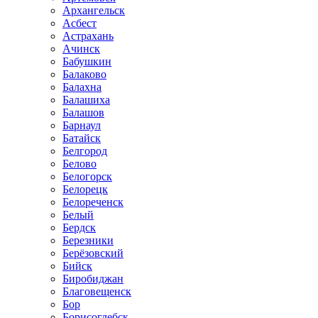
Архангельск
Асбест
Астрахань
Ачинск
Бабушкин
Балаково
Балахна
Балашиха
Балашов
Барнаул
Батайск
Белгород
Белово
Белогорск
Белорецк
Белореченск
Белый
Бердск
Березники
Берёзовский
Бийск
Биробиджан
Благовещенск
Бор
Борисоглебск