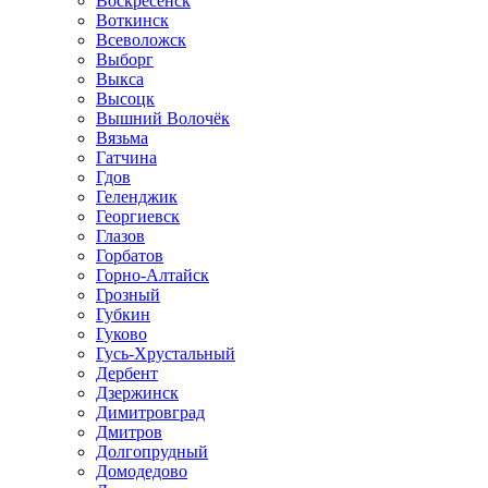
Воскресенск
Воткинск
Всеволожск
Выборг
Выкса
Высоцк
Вышний Волочёк
Вязьма
Гатчина
Гдов
Геленджик
Георгиевск
Глазов
Горбатов
Горно-Алтайск
Грозный
Губкин
Гуково
Гусь-Хрустальный
Дербент
Дзержинск
Димитровград
Дмитров
Долгопрудный
Домодедово