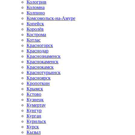
Кологрив
Коломна
Колпино
Комсомольск-на-Амуре
Копейск
Королёв
Кострома
Котлас
Красногорск
Краснодар
Краснознаменск
Краснокаменск
Краснокамск
Краснотурьинск
Красноярск
Кропоткин
Крымск
Кстово
Кузнецк
Кумертау
Кунгур
Курган
Курильск
Курск
Кызыл