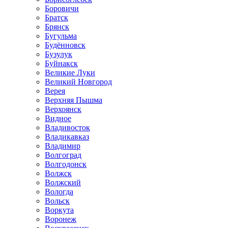
Боровичи
Братск
Брянск
Бугульма
Будённовск
Бузулук
Буйнакск
Великие Луки
Великий Новгород
Верея
Верхняя Пышма
Верхоянск
Видное
Владивосток
Владикавказ
Владимир
Волгоград
Волгодонск
Волжск
Волжский
Вологда
Вольск
Воркута
Воронеж