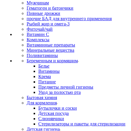
Мужчинам
Гематоген и батончики
Пивные дрожжи
прочие БАД для внутреннего применения
Рыбий жир и омега-3
Фиточай/чай
Витамин С
Комплексы
Витаминные препараты
Минеральные вещества
Поливитамины
Беременным и кормящим
Белье
Витамины
Крема
Питание
Предметы личной гигиены
Уход за полостью рта
Бытовая химия
Для кормления
Бутылочки и соски
Детская посуда
Слюнявчики
Стерилизаторы и пакеты для стерилизации
Детская гигиена