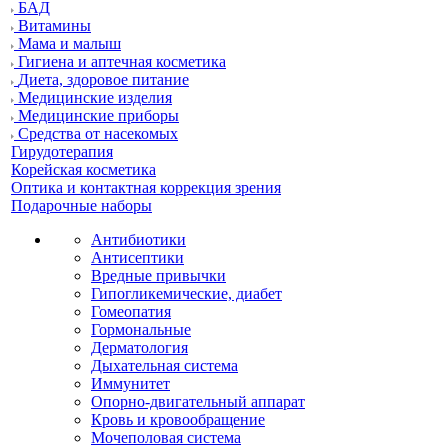
БАД
Витамины
Мама и малыш
Гигиена и аптечная косметика
Диета, здоровое питание
Медицинские изделия
Медицинские приборы
Средства от насекомых
Гирудотерапия
Корейская косметика
Оптика и контактная коррекция зрения
Подарочные наборы
Антибиотики
Антисептики
Вредные привычки
Гипогликемические, диабет
Гомеопатия
Гормональные
Дерматология
Дыхательная система
Иммунитет
Опорно-двигательный аппарат
Кровь и кровообращение
Мочеполовая система