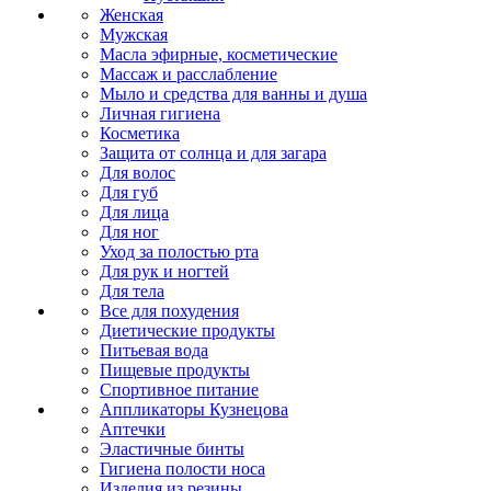
Женская
Мужская
Масла эфирные, косметические
Массаж и расслабление
Мыло и средства для ванны и душа
Личная гигиена
Косметика
Защита от солнца и для загара
Для волос
Для губ
Для лица
Для ног
Уход за полостью рта
Для рук и ногтей
Для тела
Все для похудения
Диетические продукты
Питьевая вода
Пищевые продукты
Спортивное питание
Аппликаторы Кузнецова
Аптечки
Эластичные бинты
Гигиена полости носа
Изделия из резины