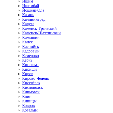
Ишим
Ишимбай
Йошкар-Ола
Казань
Калининград
Калуга
Каменск-Уральский
Каменск-Шахтинский
Камышин
Канск
Каспийск
Кедровый
Кемерово
Керчь
Кинешма
Кириши
Киров
Кирово-Чепецк
Киселёвск
Кисловодск
Климовск
Клин
Клинцы
Ковров
Когалым