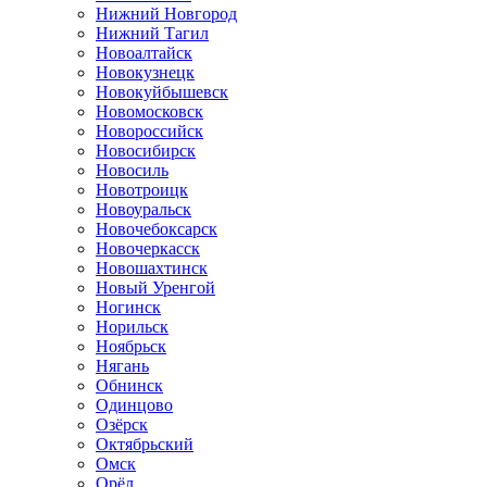
Нижний Новгород
Нижний Тагил
Новоалтайск
Новокузнецк
Новокуйбышевск
Новомосковск
Новороссийск
Новосибирск
Новосиль
Новотроицк
Новоуральск
Новочебоксарск
Новочеркасск
Новошахтинск
Новый Уренгой
Ногинск
Норильск
Ноябрьск
Нягань
Обнинск
Одинцово
Озёрск
Октябрьский
Омск
Орёл