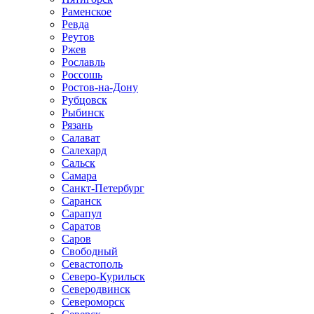
Раменское
Ревда
Реутов
Ржев
Рославль
Россошь
Ростов-на-Дону
Рубцовск
Рыбинск
Рязань
Салават
Салехард
Сальск
Самара
Санкт-Петербург
Саранск
Сарапул
Саратов
Саров
Свободный
Севастополь
Северо-Курильск
Северодвинск
Североморск