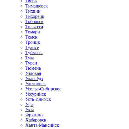
Тверь
Тимашёвск
Тихвин
Тихорецк
Тобольск
Тольятти
Томари
Томск
Троицк
Туапсе
Туймазы
Тула
Туран
Тюмень
Узловая
Улан-Удэ
Ульяновск
Усолье-Сибирское
Уссурийск
Усть-Илимск
Уфа
Ухта
Фрязино
Хабаровск
Ханта-Мансийск