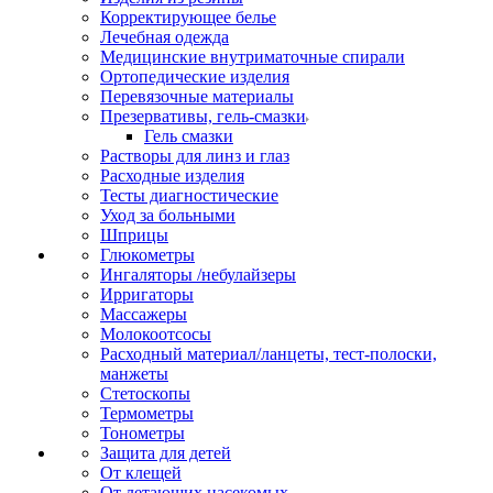
Корректирующее белье
Лечебная одежда
Медицинские внутриматочные спирали
Ортопедические изделия
Перевязочные материалы
Презервативы, гель-смазки
Гель смазки
Растворы для линз и глаз
Расходные изделия
Тесты диагностические
Уход за больными
Шприцы
Глюкометры
Ингаляторы /небулайзеры
Ирригаторы
Массажеры
Молокоотсосы
Расходный материал/ланцеты, тест-полоски,
манжеты
Стетоскопы
Термометры
Тонометры
Защита для детей
От клещей
От летающих насекомых