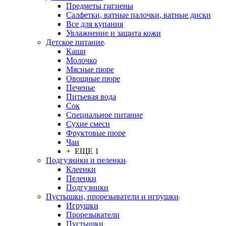
Предметы гигиены
Салфетки, ватные палочки, ватные диски
Все для купания
Увлажнение и защита кожи
Детское питание
Каши
Молочко
Мясные пюре
Овощные пюре
Печенье
Питьевая вода
Сок
Специальное питание
Сухие смеси
Фруктовые пюре
Чаи
+ ЕЩЕ 1
Подгузники и пеленки
Клеенки
Пеленки
Подгузники
Пустышки, прорезыватели и игрушки
Игрушки
Прорезыватели
Пустышки