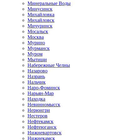
Минеральные Воды
Минусинск
Михайловка
Михайловск
Мичуринск
Мосальск
Москва
Мурино
Мурманск
Муром
Мытищи
Набережные Челны
Назарово
Назрань
Нальчик
Наро-Фоминск
Нарьян-Мар
Находка
Невинномысск
Нерюнгри
Нестеров
Нефтекамск
Нефтеюганск
Нижневартовск
Нижнекамск