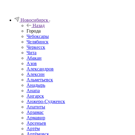
Новосибирск
Назад
Города
Чебоксары
Челябинск
Черкесск
Чита
Абакан
Азов
Александров
Алексин
Альметьевск
Анадырь
Анапа
Ангарск
Анжеро-Судженск
Апатиты
Арзамас
Армавир
Арсеньев
Артём
Артёмовск