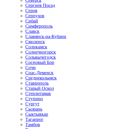
Северск
Сергиев Посад
Серов
Серпухов
Сибай
Симферополь
Славск
Славянск-на-Кубани
Смоленск
Соликамск
Солнечногорск
Сольвычегодск
Сосновый Бор
Сочи
Спас-Деменск
Среднеколымск
Ставрополь
Старый Оскол
Стерлитамак
Ступино
Сургут
Сызрань
Сыктывкар
Таганрог
Тамбов