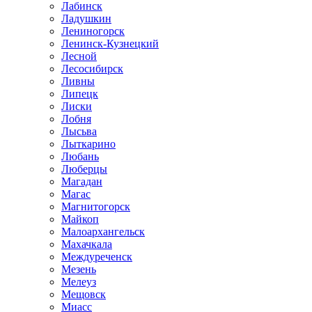
Лабинск
Ладушкин
Лениногорск
Ленинск-Кузнецкий
Лесной
Лесосибирск
Ливны
Липецк
Лиски
Лобня
Лысьва
Лыткарино
Любань
Люберцы
Магадан
Магас
Магнитогорск
Майкоп
Малоархангельск
Махачкала
Междуреченск
Мезень
Мелеуз
Мещовск
Миасс