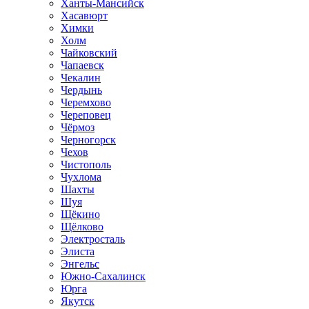
Ханты-Мансийск
Хасавюрт
Химки
Холм
Чайковский
Чапаевск
Чекалин
Чердынь
Черемхово
Череповец
Чёрмоз
Черногорск
Чехов
Чистополь
Чухлома
Шахты
Шуя
Щёкино
Щёлково
Электросталь
Элиста
Энгельс
Южно-Сахалинск
Юрга
Якутск