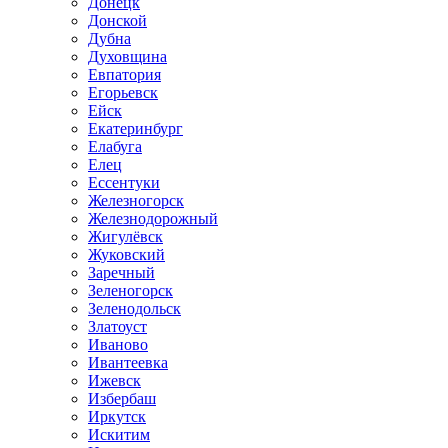
Донецк
Донской
Дубна
Духовщина
Евпатория
Егорьевск
Ейск
Екатеринбург
Елабуга
Елец
Ессентуки
Железногорск
Железнодорожный
Жигулёвск
Жуковский
Заречный
Зеленогорск
Зеленодольск
Златоуст
Иваново
Ивантеевка
Ижевск
Избербаш
Иркутск
Искитим