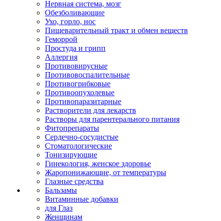
Нервная система, мозг
Обезболивающие
Ухо, горло, нос
Пищеварительный тракт и обмен веществ
Геморрой
Простуда и грипп
Аллергия
Противовирусные
Противовоспалительные
Противогрибковые
Противоопухолевые
Противопаразитарные
Растворители для лекарств
Растворы для парентерального питания
Фитопрепараты
Сердечно-сосудистые
Стоматологические
Тонизирующие
Гинекология, женское здоровье
Жаропонижающие, от температуры
Глазные средства
Бальзамы
Витаминные добавки
для Глаз
Женщинам