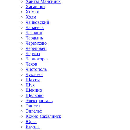
Ханты-Мансийск
Хасавюрт
Химки
Холм
Чайковский
Чапаевск
Чекалин
Чердынь
Черемхово
Череповец
Чёрмоз
Черногорск
Чехов
Чистополь
Чухлома
Шахты
Шуя
Щёкино
Щёлково
Электросталь
Элиста
Энгельс
Южно-Сахалинск
Юрга
Якутск