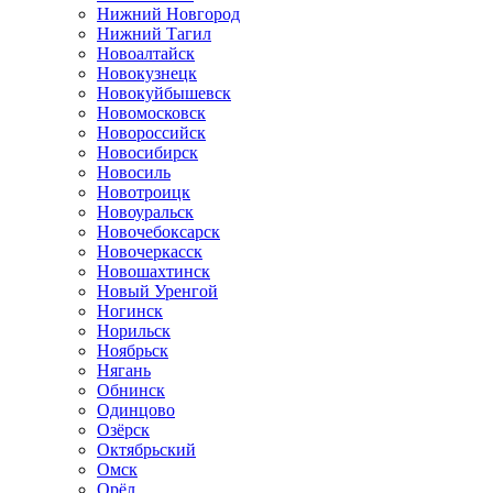
Нижний Новгород
Нижний Тагил
Новоалтайск
Новокузнецк
Новокуйбышевск
Новомосковск
Новороссийск
Новосибирск
Новосиль
Новотроицк
Новоуральск
Новочебоксарск
Новочеркасск
Новошахтинск
Новый Уренгой
Ногинск
Норильск
Ноябрьск
Нягань
Обнинск
Одинцово
Озёрск
Октябрьский
Омск
Орёл