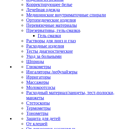
Корректирующее белье
Лечебная одежда
Медицинские внутриматочные спирали
Ортопедические изделия
Перевязочные материалы
Презервативы, гель-смазки
Гель смазки
Растворы для линз и глаз
Расходные изделия
Тесты диагностические
Уход за больными
Шприцы
Глюкометры
Ингаляторы /небулайзеры
Ирригаторы
Массажеры
Молокоотсосы
Расходный материал/ланцеты, тест-полоски,
манжеты
Стетоскопы
Термометры
Тонометры
Защита для детей
От клещей
От летающих насекомых