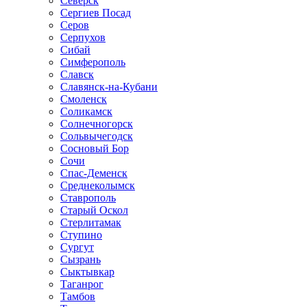
Северск
Сергиев Посад
Серов
Серпухов
Сибай
Симферополь
Славск
Славянск-на-Кубани
Смоленск
Соликамск
Солнечногорск
Сольвычегодск
Сосновый Бор
Сочи
Спас-Деменск
Среднеколымск
Ставрополь
Старый Оскол
Стерлитамак
Ступино
Сургут
Сызрань
Сыктывкар
Таганрог
Тамбов