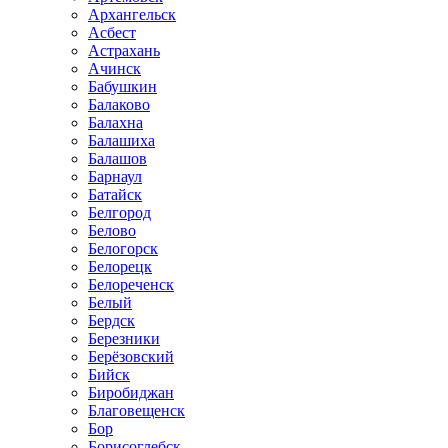
Архангельск
Асбест
Астрахань
Ачинск
Бабушкин
Балаково
Балахна
Балашиха
Балашов
Барнаул
Батайск
Белгород
Белово
Белогорск
Белорецк
Белореченск
Белый
Бердск
Березники
Берёзовский
Бийск
Биробиджан
Благовещенск
Бор
Борисоглебск