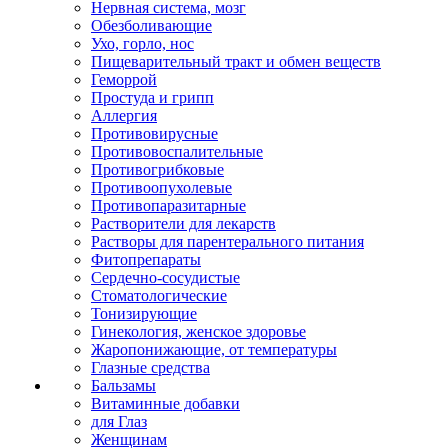
Нервная система, мозг
Обезболивающие
Ухо, горло, нос
Пищеварительный тракт и обмен веществ
Геморрой
Простуда и грипп
Аллергия
Противовирусные
Противовоспалительные
Противогрибковые
Противоопухолевые
Противопаразитарные
Растворители для лекарств
Растворы для парентерального питания
Фитопрепараты
Сердечно-сосудистые
Стоматологические
Тонизирующие
Гинекология, женское здоровье
Жаропонижающие, от температуры
Глазные средства
Бальзамы
Витаминные добавки
для Глаз
Женщинам