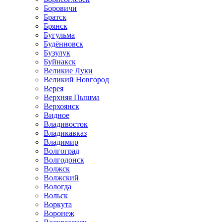
Боровичи
Братск
Брянск
Бугульма
Будённовск
Бузулук
Буйнакск
Великие Луки
Великий Новгород
Верея
Верхняя Пышма
Верхоянск
Видное
Владивосток
Владикавказ
Владимир
Волгоград
Волгодонск
Волжск
Волжский
Вологда
Вольск
Воркута
Воронеж