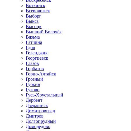
Воскресенск
Воткинск
Всеволожск
Выборг
Выкса
Высоцк
Вышний Волочёк
Вязьма
Гатчина
Гдов
Геленджик
Георгиевск
Глазов
Горбатов
Горно-Алтайск
Грозный
Губкин
Гуково
Гусь-Хрустальный
Дербент
Дзержинск
Димитровград
Дмитров
Долгопрудный
Домодедово