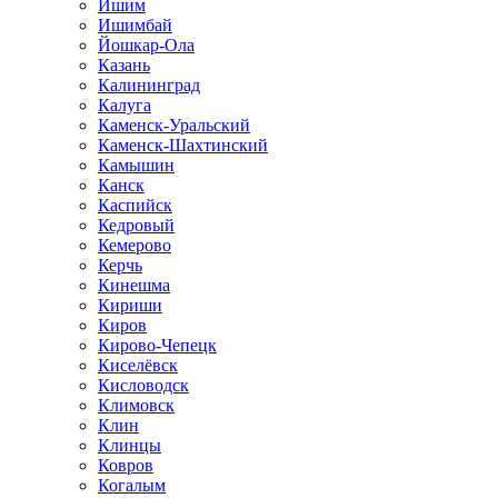
Ишим
Ишимбай
Йошкар-Ола
Казань
Калининград
Калуга
Каменск-Уральский
Каменск-Шахтинский
Камышин
Канск
Каспийск
Кедровый
Кемерово
Керчь
Кинешма
Кириши
Киров
Кирово-Чепецк
Киселёвск
Кисловодск
Климовск
Клин
Клинцы
Ковров
Когалым