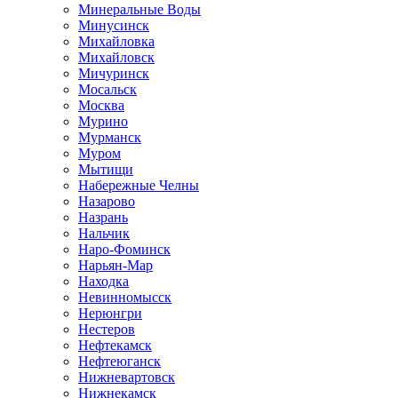
Минеральные Воды
Минусинск
Михайловка
Михайловск
Мичуринск
Мосальск
Москва
Мурино
Мурманск
Муром
Мытищи
Набережные Челны
Назарово
Назрань
Нальчик
Наро-Фоминск
Нарьян-Мар
Находка
Невинномысск
Нерюнгри
Нестеров
Нефтекамск
Нефтеюганск
Нижневартовск
Нижнекамск