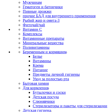
Мужчинам
Гематоген и батончики
Пивные дрожжи
прочие БАД для внутреннего применения
Рыбий жир и омега-3
Фиточай/чай
Витамин С
Комплексы
Витаминные препараты
Минеральные вещества
Поливитамины
Беременным и кормящим
Белье
Витамины
Крема
Питание
Предметы личной гигиены
Уход за полостью рта
Бытовая химия
Для кормления
Бутылочки и соски
Детская посуда
Слюнявчики
Стерилизаторы и пакеты для стерилизации
Детская гигиена