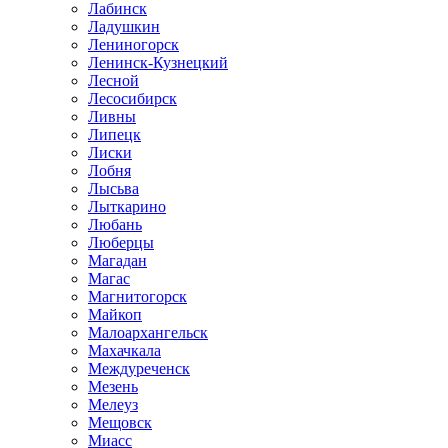
Лабинск
Ладушкин
Лениногорск
Ленинск-Кузнецкий
Лесной
Лесосибирск
Ливны
Липецк
Лиски
Лобня
Лысьва
Лыткарино
Любань
Люберцы
Магадан
Магас
Магнитогорск
Майкоп
Малоархангельск
Махачкала
Междуреченск
Мезень
Мелеуз
Мещовск
Миасс