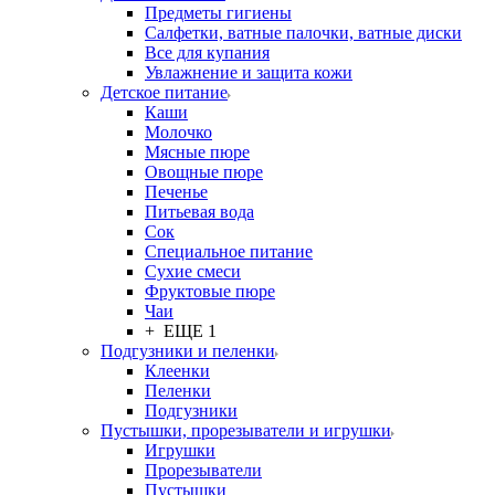
Предметы гигиены
Салфетки, ватные палочки, ватные диски
Все для купания
Увлажнение и защита кожи
Детское питание
Каши
Молочко
Мясные пюре
Овощные пюре
Печенье
Питьевая вода
Сок
Специальное питание
Сухие смеси
Фруктовые пюре
Чаи
+ ЕЩЕ 1
Подгузники и пеленки
Клеенки
Пеленки
Подгузники
Пустышки, прорезыватели и игрушки
Игрушки
Прорезыватели
Пустышки