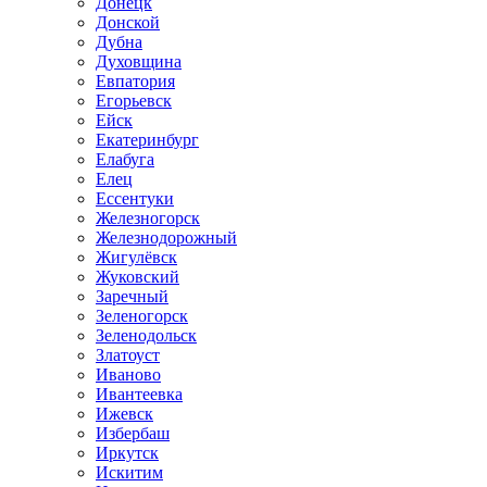
Донецк
Донской
Дубна
Духовщина
Евпатория
Егорьевск
Ейск
Екатеринбург
Елабуга
Елец
Ессентуки
Железногорск
Железнодорожный
Жигулёвск
Жуковский
Заречный
Зеленогорск
Зеленодольск
Златоуст
Иваново
Ивантеевка
Ижевск
Избербаш
Иркутск
Искитим