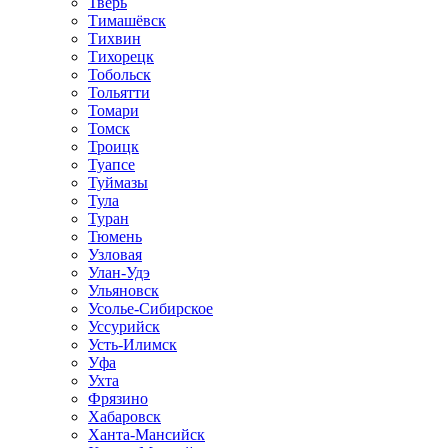
Тверь
Тимашёвск
Тихвин
Тихорецк
Тобольск
Тольятти
Томари
Томск
Троицк
Туапсе
Туймазы
Тула
Туран
Тюмень
Узловая
Улан-Удэ
Ульяновск
Усолье-Сибирское
Уссурийск
Усть-Илимск
Уфа
Ухта
Фрязино
Хабаровск
Ханта-Мансийск