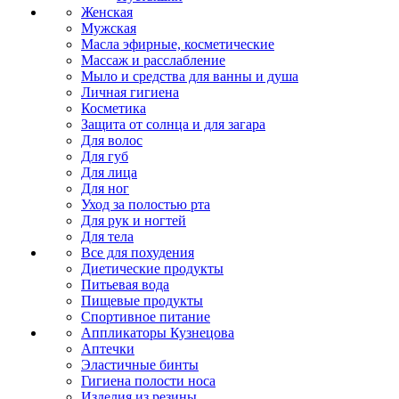
Женская
Мужская
Масла эфирные, косметические
Массаж и расслабление
Мыло и средства для ванны и душа
Личная гигиена
Косметика
Защита от солнца и для загара
Для волос
Для губ
Для лица
Для ног
Уход за полостью рта
Для рук и ногтей
Для тела
Все для похудения
Диетические продукты
Питьевая вода
Пищевые продукты
Спортивное питание
Аппликаторы Кузнецова
Аптечки
Эластичные бинты
Гигиена полости носа
Изделия из резины