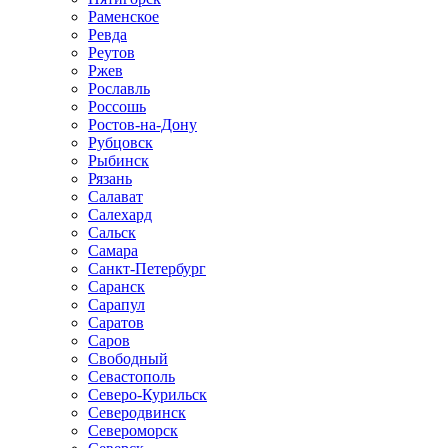
Раменское
Ревда
Реутов
Ржев
Рославль
Россошь
Ростов-на-Дону
Рубцовск
Рыбинск
Рязань
Салават
Салехард
Сальск
Самара
Санкт-Петербург
Саранск
Сарапул
Саратов
Саров
Свободный
Севастополь
Северо-Курильск
Северодвинск
Североморск