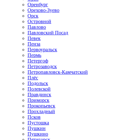
Оренбург
Орехово-Зуево
Орск
Островной
Павлово
Павловский Посад
Певек
Пенза
Первоуральск
Пермь
Петергоф
Петрозаводск
Петропавловск-Камчатский
Плёс
Подольск
Полевской
Правдинск
Приморск
Прокопьевск
Прохладный
Псков
Пустошка
Пушкин
Пушкино
Пятигорск