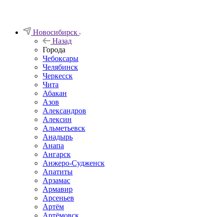
Новосибирск
Назад
Города
Чебоксары
Челябинск
Черкесск
Чита
Абакан
Азов
Александров
Алексин
Альметьевск
Анадырь
Анапа
Ангарск
Анжеро-Судженск
Апатиты
Арзамас
Армавир
Арсеньев
Артём
Артёмовск