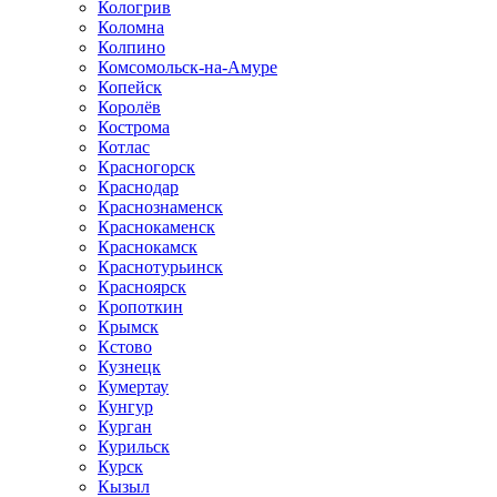
Кологрив
Коломна
Колпино
Комсомольск-на-Амуре
Копейск
Королёв
Кострома
Котлас
Красногорск
Краснодар
Краснознаменск
Краснокаменск
Краснокамск
Краснотурьинск
Красноярск
Кропоткин
Крымск
Кстово
Кузнецк
Кумертау
Кунгур
Курган
Курильск
Курск
Кызыл