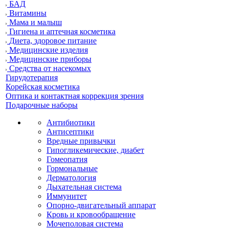
БАД
Витамины
Мама и малыш
Гигиена и аптечная косметика
Диета, здоровое питание
Медицинские изделия
Медицинские приборы
Средства от насекомых
Гирудотерапия
Корейская косметика
Оптика и контактная коррекция зрения
Подарочные наборы
Антибиотики
Антисептики
Вредные привычки
Гипогликемические, диабет
Гомеопатия
Гормональные
Дерматология
Дыхательная система
Иммунитет
Опорно-двигательный аппарат
Кровь и кровообращение
Мочеполовая система