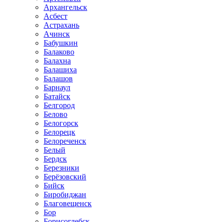
Архангельск
Асбест
Астрахань
Ачинск
Бабушкин
Балаково
Балахна
Балашиха
Балашов
Барнаул
Батайск
Белгород
Белово
Белогорск
Белорецк
Белореченск
Белый
Бердск
Березники
Берёзовский
Бийск
Биробиджан
Благовещенск
Бор
Борисоглебск