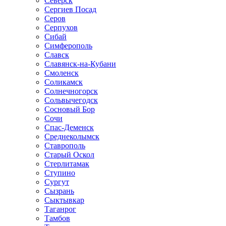
Северск
Сергиев Посад
Серов
Серпухов
Сибай
Симферополь
Славск
Славянск-на-Кубани
Смоленск
Соликамск
Солнечногорск
Сольвычегодск
Сосновый Бор
Сочи
Спас-Деменск
Среднеколымск
Ставрополь
Старый Оскол
Стерлитамак
Ступино
Сургут
Сызрань
Сыктывкар
Таганрог
Тамбов