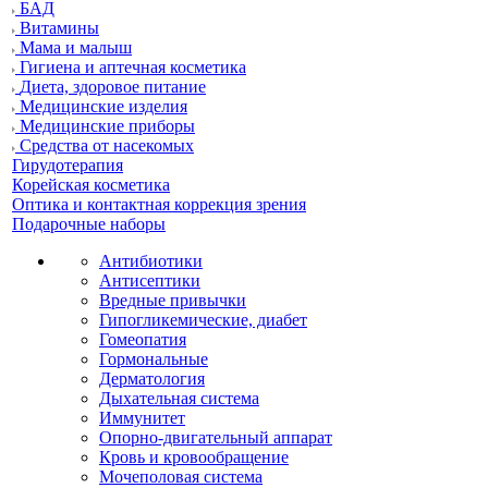
БАД
Витамины
Мама и малыш
Гигиена и аптечная косметика
Диета, здоровое питание
Медицинские изделия
Медицинские приборы
Средства от насекомых
Гирудотерапия
Корейская косметика
Оптика и контактная коррекция зрения
Подарочные наборы
Антибиотики
Антисептики
Вредные привычки
Гипогликемические, диабет
Гомеопатия
Гормональные
Дерматология
Дыхательная система
Иммунитет
Опорно-двигательный аппарат
Кровь и кровообращение
Мочеполовая система