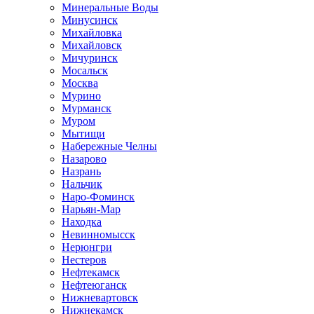
Минеральные Воды
Минусинск
Михайловка
Михайловск
Мичуринск
Мосальск
Москва
Мурино
Мурманск
Муром
Мытищи
Набережные Челны
Назарово
Назрань
Нальчик
Наро-Фоминск
Нарьян-Мар
Находка
Невинномысск
Нерюнгри
Нестеров
Нефтекамск
Нефтеюганск
Нижневартовск
Нижнекамск