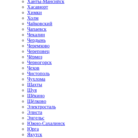
Ханты-Мансийск
Хасавюрт
Химки
Холм
Чайковский
Чапаевск
Чекалин
Чердынь
Черемхово
Череповец
Чёрмоз
Черногорск
Чехов
Чистополь
Чухлома
Шахты
Шуя
Щёкино
Щёлково
Электросталь
Элиста
Энгельс
Южно-Сахалинск
Юрга
Якутск