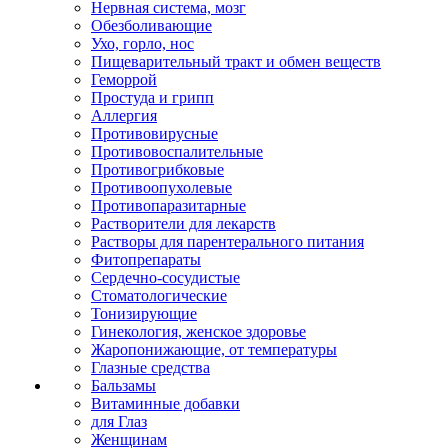
Нервная система, мозг
Обезболивающие
Ухо, горло, нос
Пищеварительный тракт и обмен веществ
Геморрой
Простуда и грипп
Аллергия
Противовирусные
Противовоспалительные
Противогрибковые
Противоопухолевые
Противопаразитарные
Растворители для лекарств
Растворы для парентерального питания
Фитопрепараты
Сердечно-сосудистые
Стоматологические
Тонизирующие
Гинекология, женское здоровье
Жаропонижающие, от температуры
Глазные средства
Бальзамы
Витаминные добавки
для Глаз
Женщинам