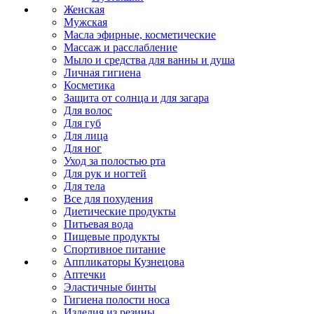
Женская
Мужская
Масла эфирные, косметические
Массаж и расслабление
Мыло и средства для ванны и душа
Личная гигиена
Косметика
Защита от солнца и для загара
Для волос
Для губ
Для лица
Для ног
Уход за полостью рта
Для рук и ногтей
Для тела
Все для похудения
Диетические продукты
Питьевая вода
Пищевые продукты
Спортивное питание
Аппликаторы Кузнецова
Аптечки
Эластичные бинты
Гигиена полости носа
Изделия из резины