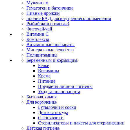
Мужчинам
Гематоген и батончики
Пивные дрожжи
прочие БАД для внутреннего применения
Рыбий жир и омега-3
Фиточай/чай
Витамин С
Комплексы
Витаминные препараты
Минеральные вещества
Поливитамины
Беременным и кормящим
Белье
Витамины
Крема
Питание
Предметы личной гигиены
Уход за полостью рта
Бытовая химия
Для кормления
Бутылочки и соски
Детская посуда
Слюнявчики
Стерилизаторы и пакеты для стерилизации
Детская гигиена