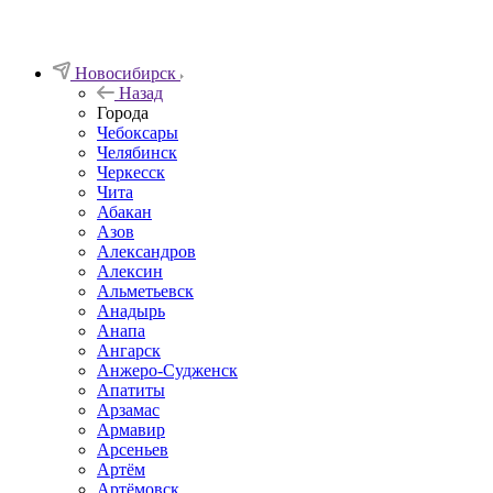
Новосибирск
Назад
Города
Чебоксары
Челябинск
Черкесск
Чита
Абакан
Азов
Александров
Алексин
Альметьевск
Анадырь
Анапа
Ангарск
Анжеро-Судженск
Апатиты
Арзамас
Армавир
Арсеньев
Артём
Артёмовск