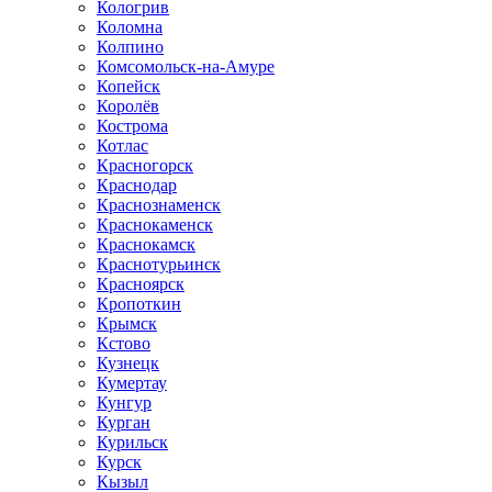
Кологрив
Коломна
Колпино
Комсомольск-на-Амуре
Копейск
Королёв
Кострома
Котлас
Красногорск
Краснодар
Краснознаменск
Краснокаменск
Краснокамск
Краснотурьинск
Красноярск
Кропоткин
Крымск
Кстово
Кузнецк
Кумертау
Кунгур
Курган
Курильск
Курск
Кызыл