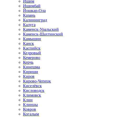
Ишим
Ишимбай
Йошкар-Ола
Казань
Калининград
Калуга
Каменск-Уральский
Каменск-Шахтинский
Камышин
Канск
Каспийск
Кедровый
Кемерово
Керчь
Кинешма
Кириши
Киров
Кирово-Чепецк
Киселёвск
Кисловодск
Климовск
Клин
Клинцы
Ковров
Когалым