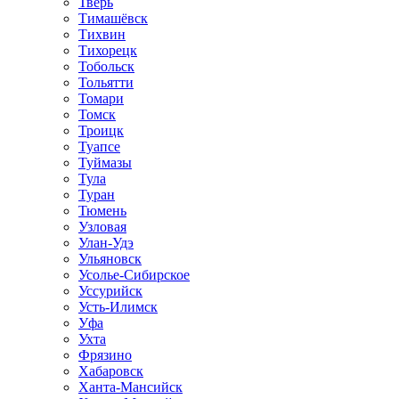
Тверь
Тимашёвск
Тихвин
Тихорецк
Тобольск
Тольятти
Томари
Томск
Троицк
Туапсе
Туймазы
Тула
Туран
Тюмень
Узловая
Улан-Удэ
Ульяновск
Усолье-Сибирское
Уссурийск
Усть-Илимск
Уфа
Ухта
Фрязино
Хабаровск
Ханта-Мансийск