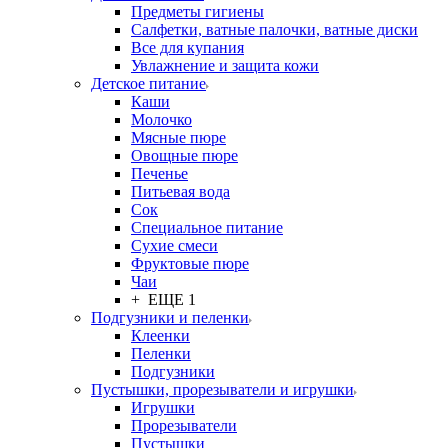
Предметы гигиены
Салфетки, ватные палочки, ватные диски
Все для купания
Увлажнение и защита кожи
Детское питание
Каши
Молочко
Мясные пюре
Овощные пюре
Печенье
Питьевая вода
Сок
Специальное питание
Сухие смеси
Фруктовые пюре
Чаи
+ ЕЩЕ 1
Подгузники и пеленки
Клеенки
Пеленки
Подгузники
Пустышки, прорезыватели и игрушки
Игрушки
Прорезыватели
Пустышки