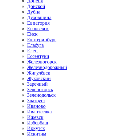
Донецк
Донской
Дубна
Духовщина
Евпатория
Егорьевск
Ейск
Екатеринбург
Елабуга
Елец
Ессентуки
Железногорск
Железнодорожный
Жигулёвск
Жуковский
Заречный
Зеленогорск
Зеленодольск
Златоуст
Иваново
Ивантеевка
Ижевск
Избербаш
Иркутск
Искитим