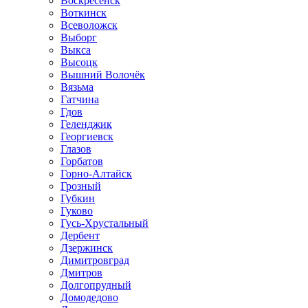
Воскресенск
Воткинск
Всеволожск
Выборг
Выкса
Высоцк
Вышний Волочёк
Вязьма
Гатчина
Гдов
Геленджик
Георгиевск
Глазов
Горбатов
Горно-Алтайск
Грозный
Губкин
Гуково
Гусь-Хрустальный
Дербент
Дзержинск
Димитровград
Дмитров
Долгопрудный
Домодедово