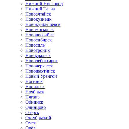
Нижний Новгород
Нижний Тагил
Новоалтайск
Новокузнецк
Новокуйбышевск
Новомосковск
Новороссийск
Новосибирск
Новосиль
Новотроицк
Новоуральск
Новочебоксарск
Новочеркасск
Новошахтинск
Новый Уренгой
Ногинск
Норильск
Ноябрьск
Нягань
Обнинск
Одинцово
Озёрск
Октябрьский
Омск
Орёл