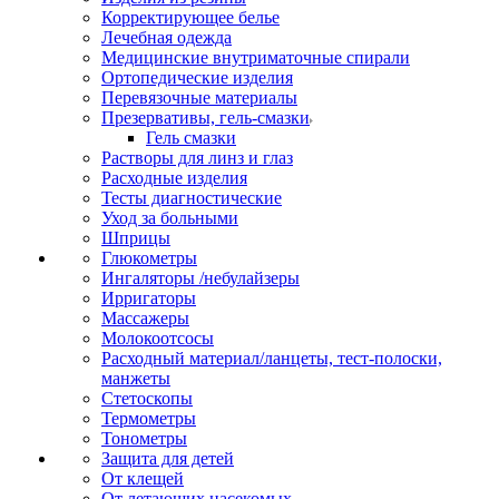
Корректирующее белье
Лечебная одежда
Медицинские внутриматочные спирали
Ортопедические изделия
Перевязочные материалы
Презервативы, гель-смазки
Гель смазки
Растворы для линз и глаз
Расходные изделия
Тесты диагностические
Уход за больными
Шприцы
Глюкометры
Ингаляторы /небулайзеры
Ирригаторы
Массажеры
Молокоотсосы
Расходный материал/ланцеты, тест-полоски,
манжеты
Стетоскопы
Термометры
Тонометры
Защита для детей
От клещей
От летающих насекомых