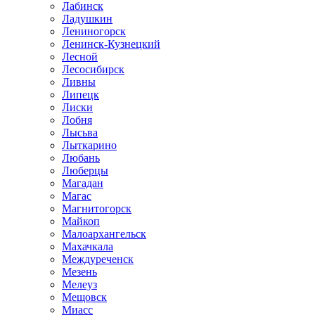
Лабинск
Ладушкин
Лениногорск
Ленинск-Кузнецкий
Лесной
Лесосибирск
Ливны
Липецк
Лиски
Лобня
Лысьва
Лыткарино
Любань
Люберцы
Магадан
Магас
Магнитогорск
Майкоп
Малоархангельск
Махачкала
Междуреченск
Мезень
Мелеуз
Мещовск
Миасс