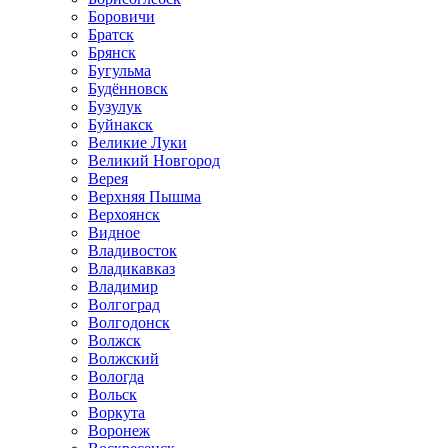
Боровичи
Братск
Брянск
Бугульма
Будённовск
Бузулук
Буйнакск
Великие Луки
Великий Новгород
Верея
Верхняя Пышма
Верхоянск
Видное
Владивосток
Владикавказ
Владимир
Волгоград
Волгодонск
Волжск
Волжский
Вологда
Вольск
Воркута
Воронеж