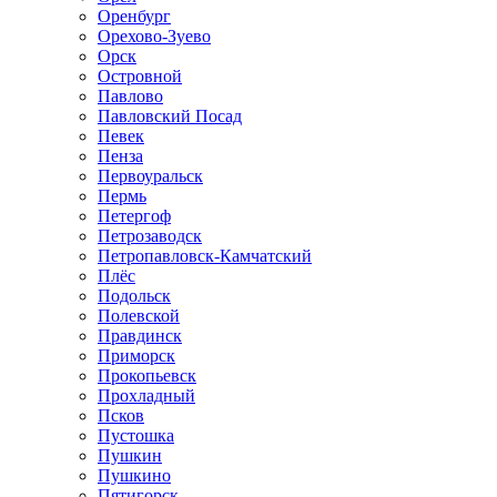
Оренбург
Орехово-Зуево
Орск
Островной
Павлово
Павловский Посад
Певек
Пенза
Первоуральск
Пермь
Петергоф
Петрозаводск
Петропавловск-Камчатский
Плёс
Подольск
Полевской
Правдинск
Приморск
Прокопьевск
Прохладный
Псков
Пустошка
Пушкин
Пушкино
Пятигорск