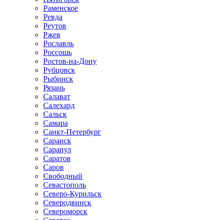
Раменское
Ревда
Реутов
Ржев
Рославль
Россошь
Ростов-на-Дону
Рубцовск
Рыбинск
Рязань
Салават
Салехард
Сальск
Самара
Санкт-Петербург
Саранск
Сарапул
Саратов
Саров
Свободный
Севастополь
Северо-Курильск
Северодвинск
Североморск