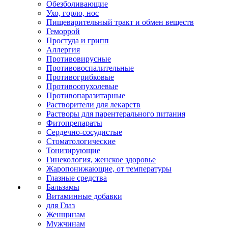
Обезболивающие
Ухо, горло, нос
Пищеварительный тракт и обмен веществ
Геморрой
Простуда и грипп
Аллергия
Противовирусные
Противовоспалительные
Противогрибковые
Противоопухолевые
Противопаразитарные
Растворители для лекарств
Растворы для парентерального питания
Фитопрепараты
Сердечно-сосудистые
Стоматологические
Тонизирующие
Гинекология, женское здоровье
Жаропонижающие, от температуры
Глазные средства
Бальзамы
Витаминные добавки
для Глаз
Женщинам
Мужчинам