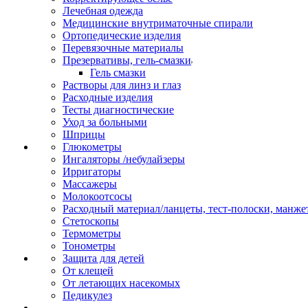
Лечебная одежда
Медицинские внутриматочные спирали
Ортопедические изделия
Перевязочные материалы
Презервативы, гель-смазки
Гель смазки
Растворы для линз и глаз
Расходные изделия
Тесты диагностические
Уход за больными
Шприцы
Глюкометры
Ингаляторы /небулайзеры
Ирригаторы
Массажеры
Молокоотсосы
Расходный материал/ланцеты, тест-полоски, манже
Стетоскопы
Термометры
Тонометры
Защита для детей
От клещей
От летающих насекомых
Педикулез