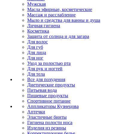
Мужская
Масла эфирные, косметические
Массаж и расслабление
Мыло и средства для ванны и душа
Личная гигиена
Косметика
Защита от солнца и для загара
Для волос
Для губ
Для лица
Для ног
Уход за полостью рта
Для рук и ногтей
Для тела
Все для похудения
Диетические продукты
Питьевая вода
Пищевые продукты
Спортивное питание
Аппликаторы Кузнецова
Аптечки
Эластичные бинты
Гигиена полости носа
Изделия из резины
Корректирующее белье