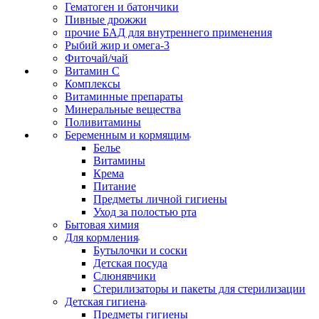
Гематоген и батончики
Пивные дрожжи
прочие БАД для внутреннего применения
Рыбий жир и омега-3
Фиточай/чай
Витамин С
Комплексы
Витаминные препараты
Минеральные вещества
Поливитамины
Беременным и кормящим
Белье
Витамины
Крема
Питание
Предметы личной гигиены
Уход за полостью рта
Бытовая химия
Для кормления
Бутылочки и соски
Детская посуда
Слюнявчики
Стерилизаторы и пакеты для стерилизации
Детская гигиена
Предметы гигиены