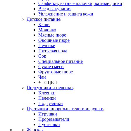
Салфетки, ватные палочки, ватные диски
Все для купания
Увлажнение и защита кожи
Детское питание
Каши
Молочко
Мясные пюре
Овощные пюре
Печенье
Питьевая вода
Сок
Специальное питание
Сухие смеси
Фруктовые пюре
Чаи
+ ЕЩЕ 1
Подгузники и пеленки
Клеенки
Пеленки
Подгузники
Пустышки, прорезыватели и игрушки
Игрушки
Прорезыватели
Пустышки
Женская