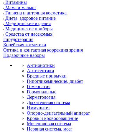
Витамины
Мама и малыш
Гигиена и аптечная косметика
Диета, здоровое питание
Медицинские изделия
Медицинские приборы
Средства от насекомых
Гирудотерапия
Корейская косметика
Оптика и контактная коррекция зрения
Подарочные наборы
Антибиотики
Антисептики
Вредные привычки
Гипогликемические, диабет
Гомеопатия
Гормональные
Дерматология
Дыхательная система
Иммунитет
Опорно-двигательный аппарат
Кровь и кровообращение
Мочеполовая система
Нервная система, мозг