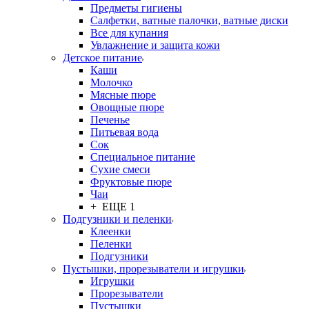
Предметы гигиены
Салфетки, ватные палочки, ватные диски
Все для купания
Увлажнение и защита кожи
Детское питание
Каши
Молочко
Мясные пюре
Овощные пюре
Печенье
Питьевая вода
Сок
Специальное питание
Сухие смеси
Фруктовые пюре
Чаи
+ ЕЩЕ 1
Подгузники и пеленки
Клеенки
Пеленки
Подгузники
Пустышки, прорезыватели и игрушки
Игрушки
Прорезыватели
Пустышки