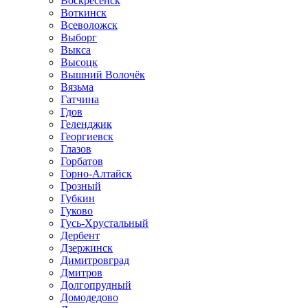
Воскресенск
Воткинск
Всеволожск
Выборг
Выкса
Высоцк
Вышний Волочёк
Вязьма
Гатчина
Гдов
Геленджик
Георгиевск
Глазов
Горбатов
Горно-Алтайск
Грозный
Губкин
Гуково
Гусь-Хрустальный
Дербент
Дзержинск
Димитровград
Дмитров
Долгопрудный
Домодедово