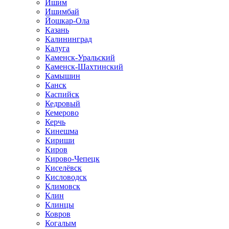
Ишим
Ишимбай
Йошкар-Ола
Казань
Калининград
Калуга
Каменск-Уральский
Каменск-Шахтинский
Камышин
Канск
Каспийск
Кедровый
Кемерово
Керчь
Кинешма
Кириши
Киров
Кирово-Чепецк
Киселёвск
Кисловодск
Климовск
Клин
Клинцы
Ковров
Когалым