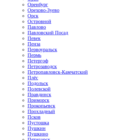
Оренбург
Орехово-Зуево
Орск
Островной
Павлово
Павловский Посад
Певек
Пенза
Первоуральск
Пермь
Петергоф
Петрозаводск
Петропавловск-Камчатский
Плёс
Подольск
Полевской
Правдинск
Приморск
Прокопьевск
Прохладный
Псков
Пустошка
Пушкин
Пушкино
Пятигорск