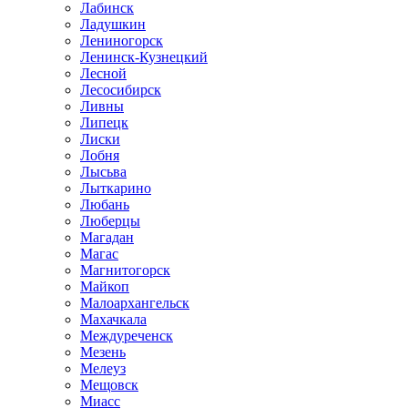
Лабинск
Ладушкин
Лениногорск
Ленинск-Кузнецкий
Лесной
Лесосибирск
Ливны
Липецк
Лиски
Лобня
Лысьва
Лыткарино
Любань
Люберцы
Магадан
Магас
Магнитогорск
Майкоп
Малоархангельск
Махачкала
Междуреченск
Мезень
Мелеуз
Мещовск
Миасс