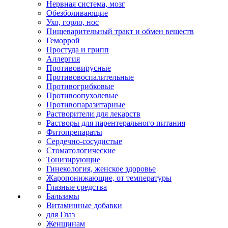
Нервная система, мозг
Обезболивающие
Ухо, горло, нос
Пищеварительный тракт и обмен веществ
Геморрой
Простуда и грипп
Аллергия
Противовирусные
Противовоспалительные
Противогрибковые
Противоопухолевые
Противопаразитарные
Растворители для лекарств
Растворы для парентерального питания
Фитопрепараты
Сердечно-сосудистые
Стоматологические
Тонизирующие
Гинекология, женское здоровье
Жаропонижающие, от температуры
Глазные средства
Бальзамы
Витаминные добавки
для Глаз
Женщинам