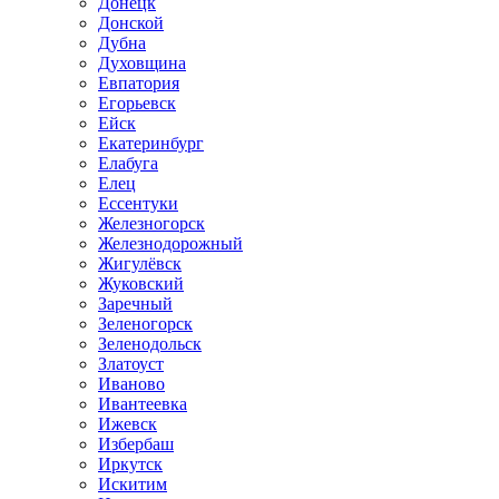
Донецк
Донской
Дубна
Духовщина
Евпатория
Егорьевск
Ейск
Екатеринбург
Елабуга
Елец
Ессентуки
Железногорск
Железнодорожный
Жигулёвск
Жуковский
Заречный
Зеленогорск
Зеленодольск
Златоуст
Иваново
Ивантеевка
Ижевск
Избербаш
Иркутск
Искитим