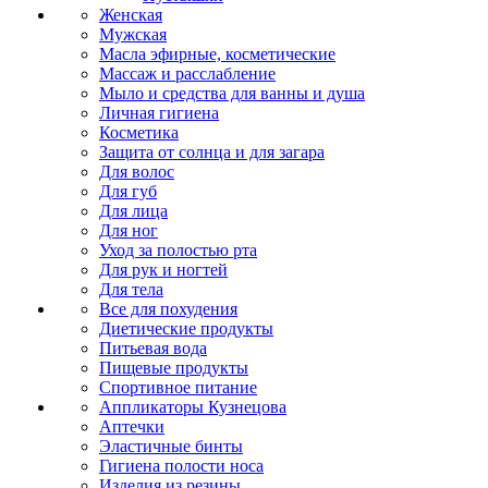
Женская
Мужская
Масла эфирные, косметические
Массаж и расслабление
Мыло и средства для ванны и душа
Личная гигиена
Косметика
Защита от солнца и для загара
Для волос
Для губ
Для лица
Для ног
Уход за полостью рта
Для рук и ногтей
Для тела
Все для похудения
Диетические продукты
Питьевая вода
Пищевые продукты
Спортивное питание
Аппликаторы Кузнецова
Аптечки
Эластичные бинты
Гигиена полости носа
Изделия из резины