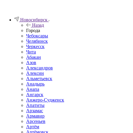
Новосибирск
Назад
Города
Чебоксары
Челябинск
Черкесск
Чита
Абакан
Азов
Александров
Алексин
Альметьевск
Анадырь
Анапа
Ангарск
Анжеро-Судженск
Апатиты
Арзамас
Армавир
Арсеньев
Артём
Артёмовск