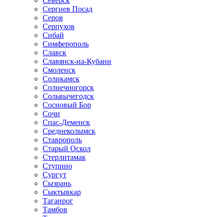
Северск
Сергиев Посад
Серов
Серпухов
Сибай
Симферополь
Славск
Славянск-на-Кубани
Смоленск
Соликамск
Солнечногорск
Сольвычегодск
Сосновый Бор
Сочи
Спас-Деменск
Среднеколымск
Ставрополь
Старый Оскол
Стерлитамак
Ступино
Сургут
Сызрань
Сыктывкар
Таганрог
Тамбов