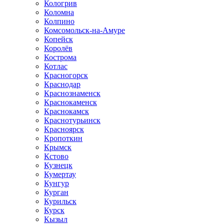
Кологрив
Коломна
Колпино
Комсомольск-на-Амуре
Копейск
Королёв
Кострома
Котлас
Красногорск
Краснодар
Краснознаменск
Краснокаменск
Краснокамск
Краснотурьинск
Красноярск
Кропоткин
Крымск
Кстово
Кузнецк
Кумертау
Кунгур
Курган
Курильск
Курск
Кызыл