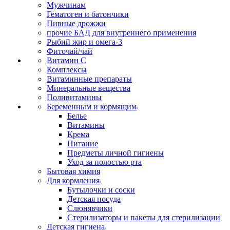
Мужчинам
Гематоген и батончики
Пивные дрожжи
прочие БАД для внутреннего применения
Рыбий жир и омега-3
Фиточай/чай
Витамин С
Комплексы
Витаминные препараты
Минеральные вещества
Поливитамины
Беременным и кормящим
Белье
Витамины
Крема
Питание
Предметы личной гигиены
Уход за полостью рта
Бытовая химия
Для кормления
Бутылочки и соски
Детская посуда
Слюнявчики
Стерилизаторы и пакеты для стерилизации
Детская гигиена