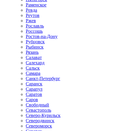
Раменское
Ревда
Реутов
Ржев
Рославль
Россошь
Ростов-на-Дону
Рубцовск
Рыбинск
Рязань
Салават
Салехард
Сальск
Самара
Санкт-Петербург
Саранск
Сарапул
Саратов
Саров
Свободный
Севастополь
Северо-Курильск
Северодвинск
Североморск