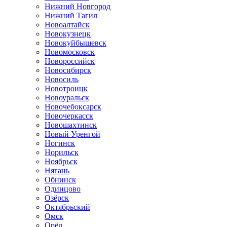
Нижний Новгород
Нижний Тагил
Новоалтайск
Новокузнецк
Новокуйбышевск
Новомосковск
Новороссийск
Новосибирск
Новосиль
Новотроицк
Новоуральск
Новочебоксарск
Новочеркасск
Новошахтинск
Новый Уренгой
Ногинск
Норильск
Ноябрьск
Нягань
Обнинск
Одинцово
Озёрск
Октябрьский
Омск
Орёл