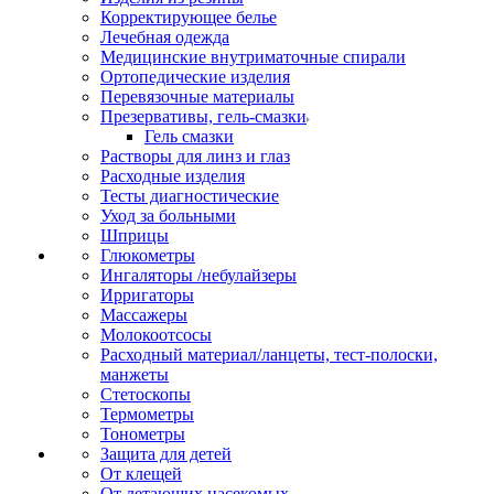
Корректирующее белье
Лечебная одежда
Медицинские внутриматочные спирали
Ортопедические изделия
Перевязочные материалы
Презервативы, гель-смазки
Гель смазки
Растворы для линз и глаз
Расходные изделия
Тесты диагностические
Уход за больными
Шприцы
Глюкометры
Ингаляторы /небулайзеры
Ирригаторы
Массажеры
Молокоотсосы
Расходный материал/ланцеты, тест-полоски,
манжеты
Стетоскопы
Термометры
Тонометры
Защита для детей
От клещей
От летающих насекомых