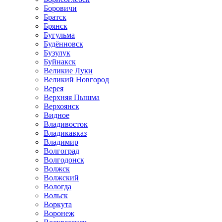
Боровичи
Братск
Брянск
Бугульма
Будённовск
Бузулук
Буйнакск
Великие Луки
Великий Новгород
Верея
Верхняя Пышма
Верхоянск
Видное
Владивосток
Владикавказ
Владимир
Волгоград
Волгодонск
Волжск
Волжский
Вологда
Вольск
Воркута
Воронеж