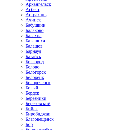
Архангельск
Асбест
Астрахань
Ачинск
Бабушкин
Балаково
Балахна
Балашиха
Балашов
Барнаул
Батайск
Белгород
Белово
Белогорск
Белорецк
Белореченск
Белый
Бердск
Березники
Берёзовский
Бийск
Биробиджан
Благовещенск
Бор
Борисоглебск