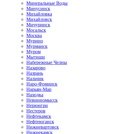
Минеральные Воды
Минусинск
Михайловка
Михайловск
Мичуринск
Мосальск
Москва
Мурино
Мурманск
Муром
Мытищи
Набережные Челны
Назарово
Назрань
Нальчик
Наро-Фоминск
Нарьян-Мар
Находка
Невинномысск
Нерюнгри
Нестеров
Нефтекамск
Нефтеюганск
Нижневартовск
Нижнекамск