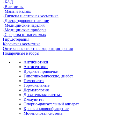
БАД
Витамины
Мама и малыш
Гигиена и аптечная косметика
Диета, здоровое питание
Медицинские изделия
Медицинские приборы
Средства от насекомых
Гирудотерапия
Корейская косметика
Оптика и контактная коррекция зрения
Подарочные наборы
Антибиотики
Антисептики
Вредные привычки
Гипогликемические, диабет
Гомеопатия
Гормональные
Дерматология
Дыхательная система
Иммунитет
Опорно-двигательный аппарат
Кровь и кровообращение
Мочеполовая система