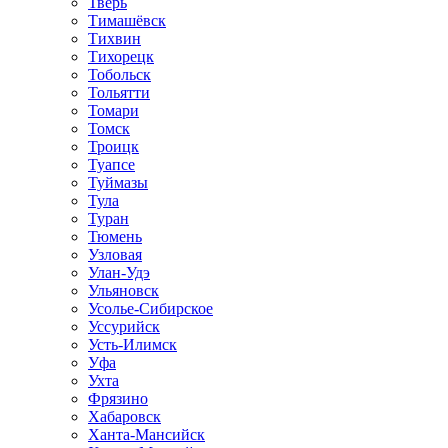
Тверь
Тимашёвск
Тихвин
Тихорецк
Тобольск
Тольятти
Томари
Томск
Троицк
Туапсе
Туймазы
Тула
Туран
Тюмень
Узловая
Улан-Удэ
Ульяновск
Усолье-Сибирское
Уссурийск
Усть-Илимск
Уфа
Ухта
Фрязино
Хабаровск
Ханта-Мансийск