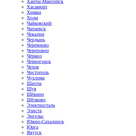
Ханты-Мансийск
Хасавюрт
Химки
Холм
Чайковский
Чапаевск
Чекалин
Чердынь
Черемхово
Череповец
Чёрмоз
Черногорск
Чехов
Чистополь
Чухлома
Шахты
Шуя
Щёкино
Щёлково
Электросталь
Элиста
Энгельс
Южно-Сахалинск
Юрга
Якутск