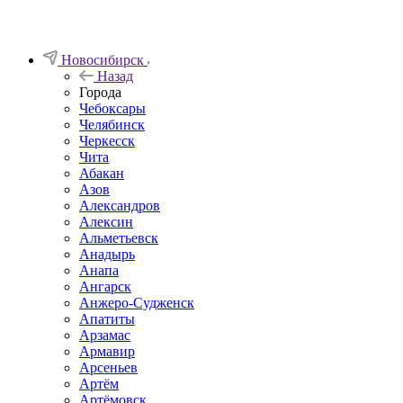
Новосибирск
Назад
Города
Чебоксары
Челябинск
Черкесск
Чита
Абакан
Азов
Александров
Алексин
Альметьевск
Анадырь
Анапа
Ангарск
Анжеро-Судженск
Апатиты
Арзамас
Армавир
Арсеньев
Артём
Артёмовск