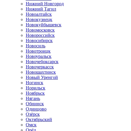
Нижний Новгород
Нижний Тагил
Новоалтайск
Новокузнецк
Новокуйбышевск
Новомосковск
Новороссийск
Новосибирск
Новосиль
Новотроицк
Новоуральск
Новочебоксарск
Новочеркасск
Новошахтинск
Новый Уренгой
Ногинск
Норильск
Ноябрьск
Нягань
Обнинск
Одинцово
Озёрск
Октябрьский
Омск
Орёл