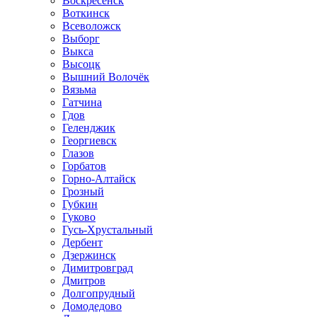
Воскресенск
Воткинск
Всеволожск
Выборг
Выкса
Высоцк
Вышний Волочёк
Вязьма
Гатчина
Гдов
Геленджик
Георгиевск
Глазов
Горбатов
Горно-Алтайск
Грозный
Губкин
Гуково
Гусь-Хрустальный
Дербент
Дзержинск
Димитровград
Дмитров
Долгопрудный
Домодедово