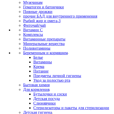
Мужчинам
Гематоген и батончики
Пивные дрожжи
прочие БАД для внутреннего применения
Рыбий жир и омега-3
Фиточай/чай
Витамин С
Комплексы
Витаминные препараты
Минеральные вещества
Поливитамины
Беременным и кормящим
Белье
Витамины
Крема
Питание
Предметы личной гигиены
Уход за полостью рта
Бытовая химия
Для кормления
Бутылочки и соски
Детская посуда
Слюнявчики
Стерилизаторы и пакеты для стерилизации
Детская гигиена