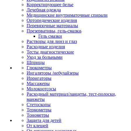
Корректирующее белье
Лечебная одежда
Медицинские внутриматочные спирали
Ортопедические изделия
Перевязочные материалы
Презервативы, гель-смазки
Гель смазки
Растворы для линз и глаз
Расходные изделия
Тесты диагностические
Уход за больными
Шприцы
Глюкометры
Ингаляторы /небулайзеры
Ирригаторы
Массажеры
Молокоотсосы
Расходный материал/ланцеты, тест-полоски,
манжеты
Стетоскопы
Термометры
Тонометры
Защита для детей
От клещей
От летающих насекомых