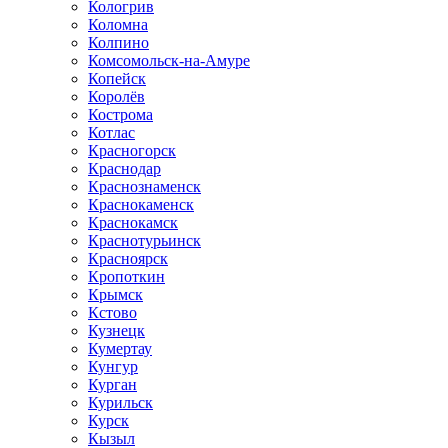
Кологрив
Коломна
Колпино
Комсомольск-на-Амуре
Копейск
Королёв
Кострома
Котлас
Красногорск
Краснодар
Краснознаменск
Краснокаменск
Краснокамск
Краснотурьинск
Красноярск
Кропоткин
Крымск
Кстово
Кузнецк
Кумертау
Кунгур
Курган
Курильск
Курск
Кызыл