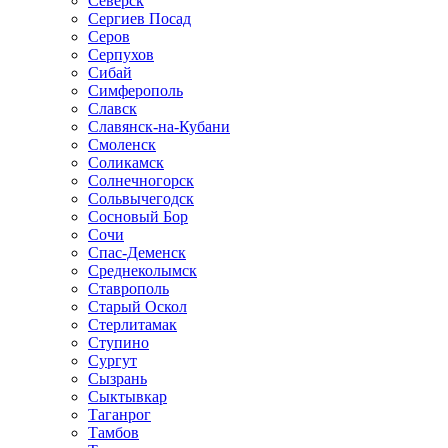
Северск
Сергиев Посад
Серов
Серпухов
Сибай
Симферополь
Славск
Славянск-на-Кубани
Смоленск
Соликамск
Солнечногорск
Сольвычегодск
Сосновый Бор
Сочи
Спас-Деменск
Среднеколымск
Ставрополь
Старый Оскол
Стерлитамак
Ступино
Сургут
Сызрань
Сыктывкар
Таганрог
Тамбов