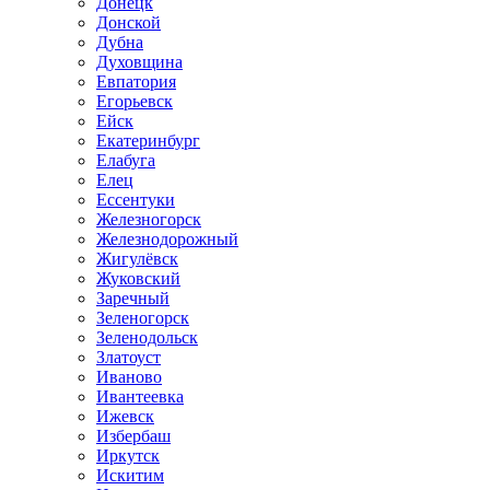
Донецк
Донской
Дубна
Духовщина
Евпатория
Егорьевск
Ейск
Екатеринбург
Елабуга
Елец
Ессентуки
Железногорск
Железнодорожный
Жигулёвск
Жуковский
Заречный
Зеленогорск
Зеленодольск
Златоуст
Иваново
Ивантеевка
Ижевск
Избербаш
Иркутск
Искитим