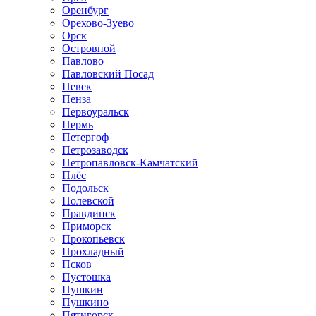
Оренбург
Орехово-Зуево
Орск
Островной
Павлово
Павловский Посад
Певек
Пенза
Первоуральск
Пермь
Петергоф
Петрозаводск
Петропавловск-Камчатский
Плёс
Подольск
Полевской
Правдинск
Приморск
Прокопьевск
Прохладный
Псков
Пустошка
Пушкин
Пушкино
Пятигорск