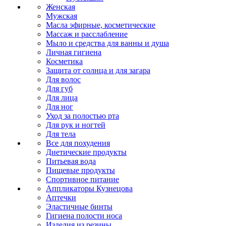
Женская
Мужская
Масла эфирные, косметические
Массаж и расслабление
Мыло и средства для ванны и душа
Личная гигиена
Косметика
Защита от солнца и для загара
Для волос
Для губ
Для лица
Для ног
Уход за полостью рта
Для рук и ногтей
Для тела
Все для похудения
Диетические продукты
Питьевая вода
Пищевые продукты
Спортивное питание
Аппликаторы Кузнецова
Аптечки
Эластичные бинты
Гигиена полости носа
Изделия из резины