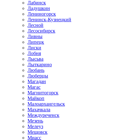
Лабинск
Ладушкин
Лениногорск
Ленинск-Кузнецкий
Лесной
Лесосибирск
Ливны
Липецк
Лиски
Лобня
Лысьва
Лыткарино
Любань
Люберцы
Магадан
Магас
Магнитогорск
Майкоп
Малоархангельск
Махачкала
Междуреченск
Мезень
Мелеуз
Мещовск
Миасс