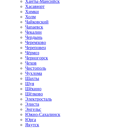
Ханты-Мансийск
Хасавюрт
Химки
Холм
Чайковский
Чапаевск
Чекалин
Чердынь
Черемхово
Череповец
Чёрмоз
Черногорск
Чехов
Чистополь
Чухлома
Шахты
Шуя
Щёкино
Щёлково
Электросталь
Элиста
Энгельс
Южно-Сахалинск
Юрга
Якутск