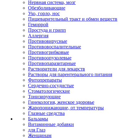
Нервная система, мозг
Обезболивающие
Ухо, горло, нос
Пищеварительный тракт и обмен веществ
Геморрой
Простуда и грипп
Аллергия
Противовирусные
Противовоспалительные
Противогрибковые
Противоопухолевые
Противопаразитарные
Растворители для лекарств
Растворы для парентерального питания
Фитопрепараты
Сердечно-сосудистые
Стоматологические
Тонизирующие
Гинекология, женское здоровье
Жаропонижающие, от температуры
Глазные средства
Бальзамы
Витаминные добавки
для Глаз
Женщинам