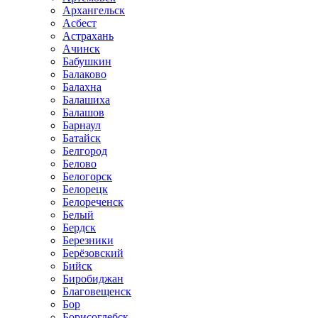
Архангельск
Асбест
Астрахань
Ачинск
Бабушкин
Балаково
Балахна
Балашиха
Балашов
Барнаул
Батайск
Белгород
Белово
Белогорск
Белорецк
Белореченск
Белый
Бердск
Березники
Берёзовский
Бийск
Биробиджан
Благовещенск
Бор
Борисоглебск