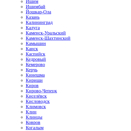
Ишим
Ишимбай
Йошкар-Ола
Казань
Калининград
Калуга
Каменск-Уральский
Каменск-Шахтинский
Камышин
Канск
Каспийск
Кедровый
Кемерово
Керчь
Кинешма
Кириши
Киров
Кирово-Чепецк
Киселёвск
Кисловодск
Климовск
Клин
Клинцы
Ковров
Когалым