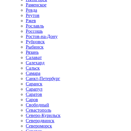
Раменское
Ревда
Реутов
Ржев
Рославль
Россошь
Ростов-на-Дону
Рубцовск
Рыбинск
Рязань
Салават
Салехард
Сальск
Самара
Санкт-Петербург
Саранск
Сарапул
Саратов
Саров
Свободный
Севастополь
Северо-Курильск
Северодвинск
Североморск