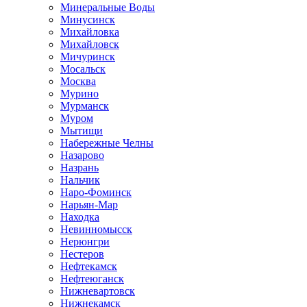
Минеральные Воды
Минусинск
Михайловка
Михайловск
Мичуринск
Мосальск
Москва
Мурино
Мурманск
Муром
Мытищи
Набережные Челны
Назарово
Назрань
Нальчик
Наро-Фоминск
Нарьян-Мар
Находка
Невинномысск
Нерюнгри
Нестеров
Нефтекамск
Нефтеюганск
Нижневартовск
Нижнекамск