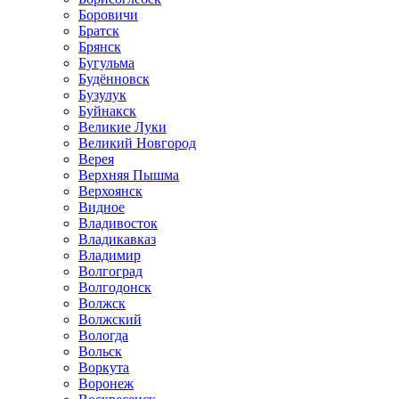
Боровичи
Братск
Брянск
Бугульма
Будённовск
Бузулук
Буйнакск
Великие Луки
Великий Новгород
Верея
Верхняя Пышма
Верхоянск
Видное
Владивосток
Владикавказ
Владимир
Волгоград
Волгодонск
Волжск
Волжский
Вологда
Вольск
Воркута
Воронеж