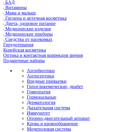
БАД
Витамины
Мама и малыш
Гигиена и аптечная косметика
Диета, здоровое питание
Медицинские изделия
Медицинские приборы
Средства от насекомых
Гирудотерапия
Корейская косметика
Оптика и контактная коррекция зрения
Подарочные наборы
Антибиотики
Антисептики
Вредные привычки
Гипогликемические, диабет
Гомеопатия
Гормональные
Дерматология
Дыхательная система
Иммунитет
Опорно-двигательный аппарат
Кровь и кровообращение
Мочеполовая система