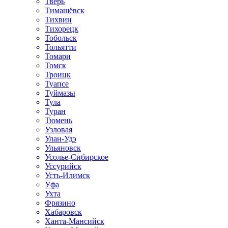
Тверь
Тимашёвск
Тихвин
Тихорецк
Тобольск
Тольятти
Томари
Томск
Троицк
Туапсе
Туймазы
Тула
Туран
Тюмень
Узловая
Улан-Удэ
Ульяновск
Усолье-Сибирское
Уссурийск
Усть-Илимск
Уфа
Ухта
Фрязино
Хабаровск
Ханта-Мансийск