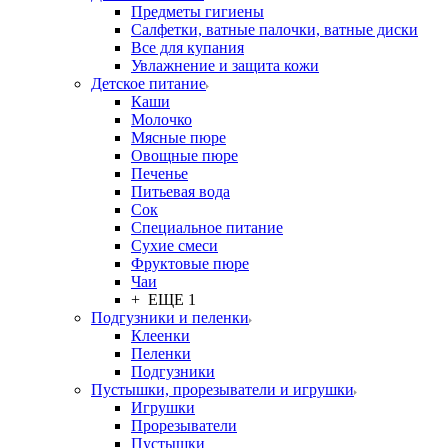
Предметы гигиены
Салфетки, ватные палочки, ватные диски
Все для купания
Увлажнение и защита кожи
Детское питание
Каши
Молочко
Мясные пюре
Овощные пюре
Печенье
Питьевая вода
Сок
Специальное питание
Сухие смеси
Фруктовые пюре
Чаи
+ ЕЩЕ 1
Подгузники и пеленки
Клеенки
Пеленки
Подгузники
Пустышки, прорезыватели и игрушки
Игрушки
Прорезыватели
Пустышки