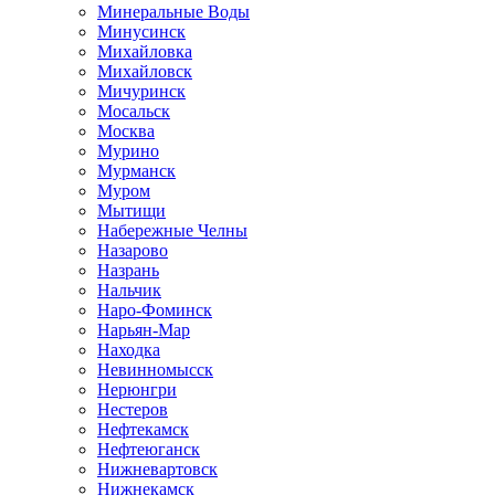
Минеральные Воды
Минусинск
Михайловка
Михайловск
Мичуринск
Мосальск
Москва
Мурино
Мурманск
Муром
Мытищи
Набережные Челны
Назарово
Назрань
Нальчик
Наро-Фоминск
Нарьян-Мар
Находка
Невинномысск
Нерюнгри
Нестеров
Нефтекамск
Нефтеюганск
Нижневартовск
Нижнекамск