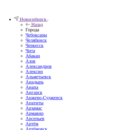
Новосибирск
Назад
Города
Чебоксары
Челябинск
Черкесск
Чита
Абакан
Азов
Александров
Алексин
Альметьевск
Анадырь
Анапа
Ангарск
Анжеро-Судженск
Апатиты
Арзамас
Армавир
Арсеньев
Артём
Артёмовск