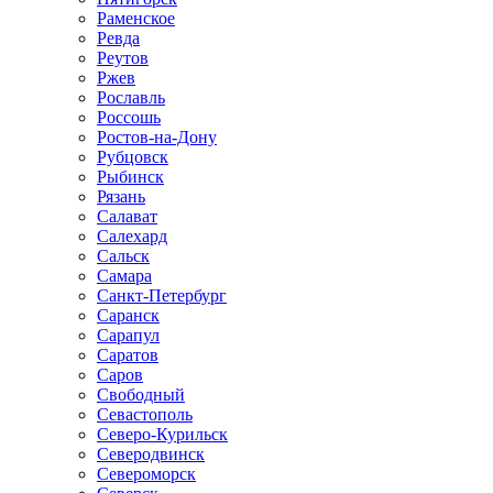
Раменское
Ревда
Реутов
Ржев
Рославль
Россошь
Ростов-на-Дону
Рубцовск
Рыбинск
Рязань
Салават
Салехард
Сальск
Самара
Санкт-Петербург
Саранск
Сарапул
Саратов
Саров
Свободный
Севастополь
Северо-Курильск
Северодвинск
Североморск