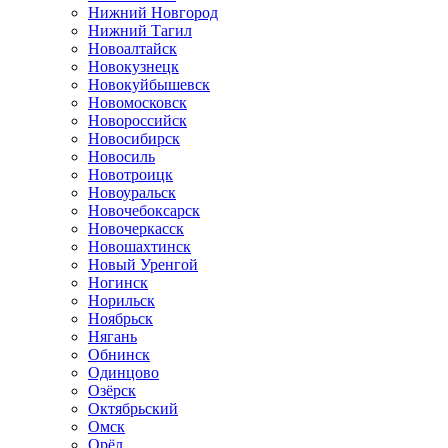
Нижний Новгород
Нижний Тагил
Новоалтайск
Новокузнецк
Новокуйбышевск
Новомосковск
Новороссийск
Новосибирск
Новосиль
Новотроицк
Новоуральск
Новочебоксарск
Новочеркасск
Новошахтинск
Новый Уренгой
Ногинск
Норильск
Ноябрьск
Нягань
Обнинск
Одинцово
Озёрск
Октябрьский
Омск
Орёл