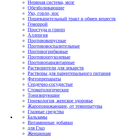
Нервная система, мозг
Обезболивающие
Ухо, горло, нос
Пищеварительный тракт и обмен веществ
Геморрой
Простуда и грипп
Аллергия
Противовирусные
Противовоспалительные
Противогрибковые
Противоопухолевые
Противопаразитарные
Растворители для лекарств
Растворы для парентерального питания
Фитопрепараты
Сердечно-сосудистые
Стоматологические
Тонизирующие
Гинекология, женское здоровье
Жаропонижающие, от температуры
Глазные средства
Бальзамы
Витаминные добавки
для Глаз
Женщинам