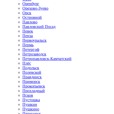
Оренбург
Орехово-Зуево
Орск
Островной
Павлово
Павловский Посад
Певек
Пенза
Первоуральск
Пермь
Петергоф
Петрозаводск
Петропавловск-Камчатский
Плёс
Подольск
Полевской
Правдинск
Приморск
Прокопьевск
Прохладный
Псков
Пустошка
Пушкин
Пушкино
Пятигорск