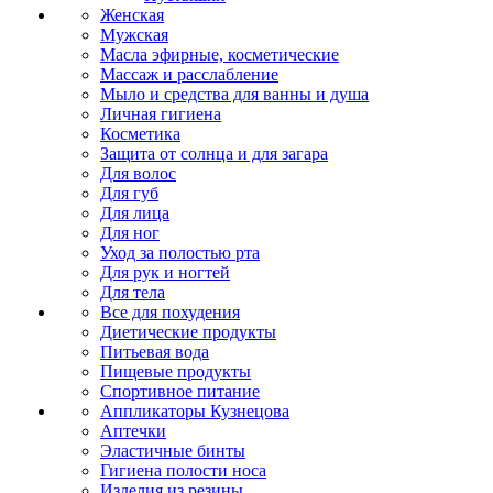
Женская
Мужская
Масла эфирные, косметические
Массаж и расслабление
Мыло и средства для ванны и душа
Личная гигиена
Косметика
Защита от солнца и для загара
Для волос
Для губ
Для лица
Для ног
Уход за полостью рта
Для рук и ногтей
Для тела
Все для похудения
Диетические продукты
Питьевая вода
Пищевые продукты
Спортивное питание
Аппликаторы Кузнецова
Аптечки
Эластичные бинты
Гигиена полости носа
Изделия из резины