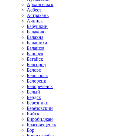
Архангельск
Асбест
Астрахань
Ачинск
Бабушкин
Балаково
Балахна
Балашиха
Балашов
Барнаул
Батайск
Белгород
Белово
Белогорск
Белорецк
Белореченск
Белый
Бердск
Березники
Берёзовский
Бийск
Биробиджан
Благовещенск
Бор
Борисоглебск