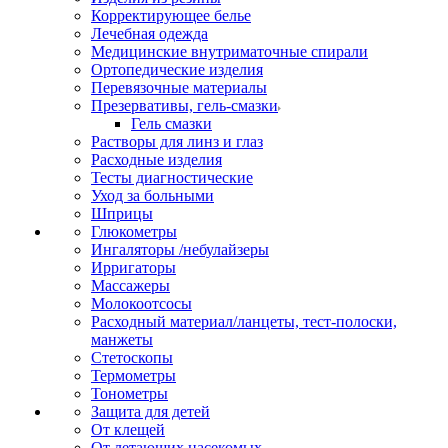
Корректирующее белье
Лечебная одежда
Медицинские внутриматочные спирали
Ортопедические изделия
Перевязочные материалы
Презервативы, гель-смазки
Гель смазки
Растворы для линз и глаз
Расходные изделия
Тесты диагностические
Уход за больными
Шприцы
Глюкометры
Ингаляторы /небулайзеры
Ирригаторы
Массажеры
Молокоотсосы
Расходный материал/ланцеты, тест-полоски,
манжеты
Стетоскопы
Термометры
Тонометры
Защита для детей
От клещей
От летающих насекомых