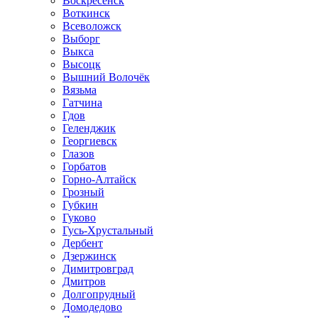
Воскресенск
Воткинск
Всеволожск
Выборг
Выкса
Высоцк
Вышний Волочёк
Вязьма
Гатчина
Гдов
Геленджик
Георгиевск
Глазов
Горбатов
Горно-Алтайск
Грозный
Губкин
Гуково
Гусь-Хрустальный
Дербент
Дзержинск
Димитровград
Дмитров
Долгопрудный
Домодедово