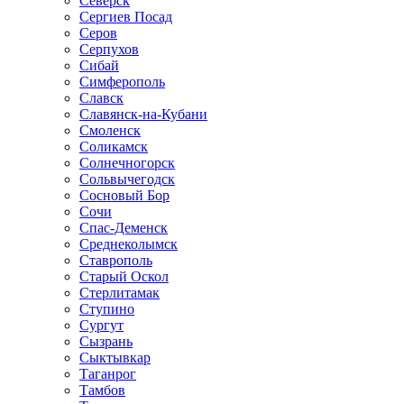
Северск
Сергиев Посад
Серов
Серпухов
Сибай
Симферополь
Славск
Славянск-на-Кубани
Смоленск
Соликамск
Солнечногорск
Сольвычегодск
Сосновый Бор
Сочи
Спас-Деменск
Среднеколымск
Ставрополь
Старый Оскол
Стерлитамак
Ступино
Сургут
Сызрань
Сыктывкар
Таганрог
Тамбов