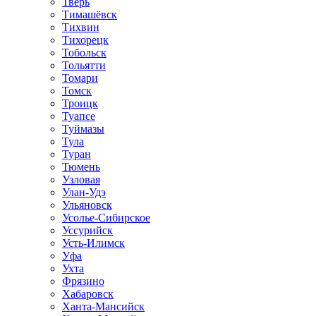
Тверь
Тимашёвск
Тихвин
Тихорецк
Тобольск
Тольятти
Томари
Томск
Троицк
Туапсе
Туймазы
Тула
Туран
Тюмень
Узловая
Улан-Удэ
Ульяновск
Усолье-Сибирское
Уссурийск
Усть-Илимск
Уфа
Ухта
Фрязино
Хабаровск
Ханта-Мансийск