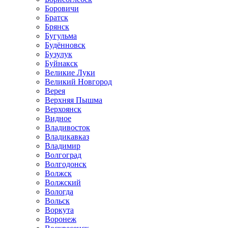
Боровичи
Братск
Брянск
Бугульма
Будённовск
Бузулук
Буйнакск
Великие Луки
Великий Новгород
Верея
Верхняя Пышма
Верхоянск
Видное
Владивосток
Владикавказ
Владимир
Волгоград
Волгодонск
Волжск
Волжский
Вологда
Вольск
Воркута
Воронеж