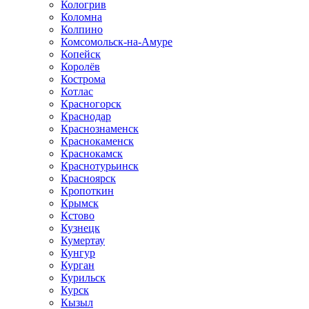
Кологрив
Коломна
Колпино
Комсомольск-на-Амуре
Копейск
Королёв
Кострома
Котлас
Красногорск
Краснодар
Краснознаменск
Краснокаменск
Краснокамск
Краснотурьинск
Красноярск
Кропоткин
Крымск
Кстово
Кузнецк
Кумертау
Кунгур
Курган
Курильск
Курск
Кызыл