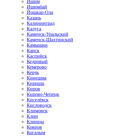
Ишим
Ишимбай
Йошкар-Ола
Казань
Калининград
Калуга
Каменск-Уральский
Каменск-Шахтинский
Камышин
Канск
Каспийск
Кедровый
Кемерово
Керчь
Кинешма
Кириши
Киров
Кирово-Чепецк
Киселёвск
Кисловодск
Климовск
Клин
Клинцы
Ковров
Когалым