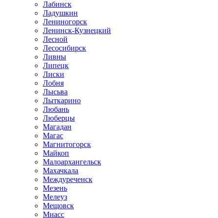
Лабинск
Ладушкин
Лениногорск
Ленинск-Кузнецкий
Лесной
Лесосибирск
Ливны
Липецк
Лиски
Лобня
Лысьва
Лыткарино
Любань
Люберцы
Магадан
Магас
Магнитогорск
Майкоп
Малоархангельск
Махачкала
Междуреченск
Мезень
Мелеуз
Мещовск
Миасс