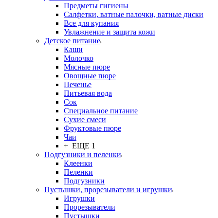
Предметы гигиены
Салфетки, ватные палочки, ватные диски
Все для купания
Увлажнение и защита кожи
Детское питание
Каши
Молочко
Мясные пюре
Овощные пюре
Печенье
Питьевая вода
Сок
Специальное питание
Сухие смеси
Фруктовые пюре
Чаи
+ ЕЩЕ 1
Подгузники и пеленки
Клеенки
Пеленки
Подгузники
Пустышки, прорезыватели и игрушки
Игрушки
Прорезыватели
Пустышки