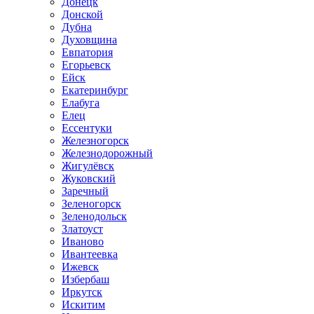
Донецк
Донской
Дубна
Духовщина
Евпатория
Егорьевск
Ейск
Екатеринбург
Елабуга
Елец
Ессентуки
Железногорск
Железнодорожный
Жигулёвск
Жуковский
Заречный
Зеленогорск
Зеленодольск
Златоуст
Иваново
Ивантеевка
Ижевск
Избербаш
Иркутск
Искитим