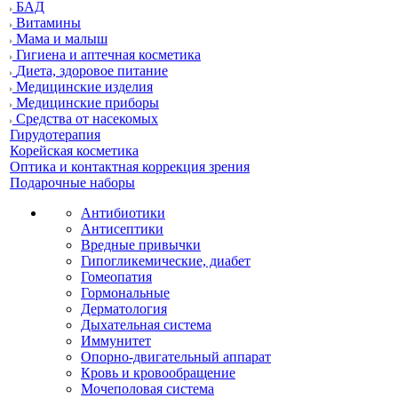
БАД
Витамины
Мама и малыш
Гигиена и аптечная косметика
Диета, здоровое питание
Медицинские изделия
Медицинские приборы
Средства от насекомых
Гирудотерапия
Корейская косметика
Оптика и контактная коррекция зрения
Подарочные наборы
Антибиотики
Антисептики
Вредные привычки
Гипогликемические, диабет
Гомеопатия
Гормональные
Дерматология
Дыхательная система
Иммунитет
Опорно-двигательный аппарат
Кровь и кровообращение
Мочеполовая система