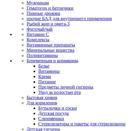
Мужчинам
Гематоген и батончики
Пивные дрожжи
прочие БАД для внутреннего применения
Рыбий жир и омега-3
Фиточай/чай
Витамин С
Комплексы
Витаминные препараты
Минеральные вещества
Поливитамины
Беременным и кормящим
Белье
Витамины
Крема
Питание
Предметы личной гигиены
Уход за полостью рта
Бытовая химия
Для кормления
Бутылочки и соски
Детская посуда
Слюнявчики
Стерилизаторы и пакеты для стерилизации
Детская гигиена