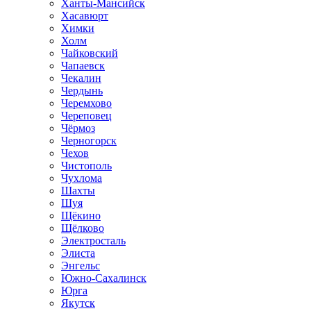
Ханты-Мансийск
Хасавюрт
Химки
Холм
Чайковский
Чапаевск
Чекалин
Чердынь
Черемхово
Череповец
Чёрмоз
Черногорск
Чехов
Чистополь
Чухлома
Шахты
Шуя
Щёкино
Щёлково
Электросталь
Элиста
Энгельс
Южно-Сахалинск
Юрга
Якутск