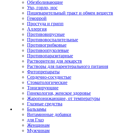
Обезболивающие
Ухо, горло, нос
Пищеварительный тракт и обмен веществ
Геморрой
Простуда и грипп
Аллергия
Противовирусные
Противовоспалительные
Противогрибковые
Противоопухолевые
Противопаразитарные
Растворители для лекарств
Растворы для парентерального питания
Фитопрепараты
Сердечно-сосудистые
Стоматологические
Тонизирующие
Гинекология, женское здоровье
Жаропонижающие, от температуры
Глазные средства
Бальзамы
Витаминные добавки
для Глаз
Женщинам
Мужчинам