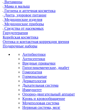
Витамины
Мама и малыш
Гигиена и аптечная косметика
Диета, здоровое питание
Медицинские изделия
Медицинские приборы
Средства от насекомых
Гирудотерапия
Корейская косметика
Оптика и контактная коррекция зрения
Подарочные наборы
Антибиотики
Антисептики
Вредные привычки
Гипогликемические, диабет
Гомеопатия
Гормональные
Дерматология
Дыхательная система
Иммунитет
Опорно-двигательный аппарат
Кровь и кровообращение
Мочеполовая система
Нервная система, мозг