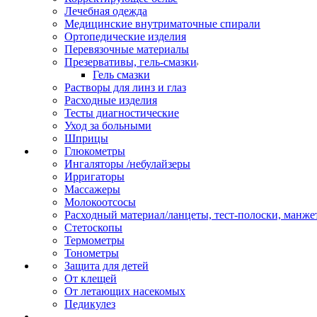
Лечебная одежда
Медицинские внутриматочные спирали
Ортопедические изделия
Перевязочные материалы
Презервативы, гель-смазки
Гель смазки
Растворы для линз и глаз
Расходные изделия
Тесты диагностические
Уход за больными
Шприцы
Глюкометры
Ингаляторы /небулайзеры
Ирригаторы
Массажеры
Молокоотсосы
Расходный материал/ланцеты, тест-полоски, манже
Стетоскопы
Термометры
Тонометры
Защита для детей
От клещей
От летающих насекомых
Педикулез