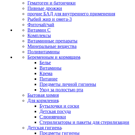
Гематоген и батончики
Пивные дрожжи
прочие БАД для внутреннего применения
Рыбий жир и омега-3
Фиточай/чай
Витамин С
Комплексы
Витаминные препараты
Минеральные вещества
Поливитамины
Беременным и кормящим
Белье
Витамины
Крема
Питание
Предметы личной гигиены
Уход за полостью рта
Бытовая химия
Для кормления
Бутылочки и соски
Детская посуда
Слюнявчики
Стерилизаторы и пакеты для стерилизации
Детская гигиена
Предметы гигиены