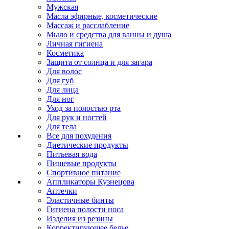
Мужская
Масла эфирные, косметические
Массаж и расслабление
Мыло и средства для ванны и душа
Личная гигиена
Косметика
Защита от солнца и для загара
Для волос
Для губ
Для лица
Для ног
Уход за полостью рта
Для рук и ногтей
Для тела
Все для похудения
Диетические продукты
Питьевая вода
Пищевые продукты
Спортивное питание
Аппликаторы Кузнецова
Аптечки
Эластичные бинты
Гигиена полости носа
Изделия из резины
Корректирующее белье