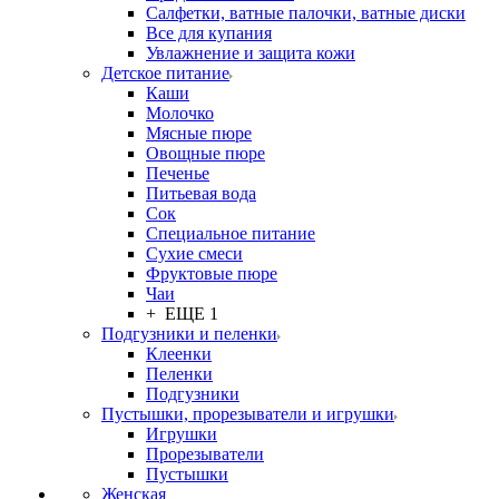
Салфетки, ватные палочки, ватные диски
Все для купания
Увлажнение и защита кожи
Детское питание
Каши
Молочко
Мясные пюре
Овощные пюре
Печенье
Питьевая вода
Сок
Специальное питание
Сухие смеси
Фруктовые пюре
Чаи
+ ЕЩЕ 1
Подгузники и пеленки
Клеенки
Пеленки
Подгузники
Пустышки, прорезыватели и игрушки
Игрушки
Прорезыватели
Пустышки
Женская