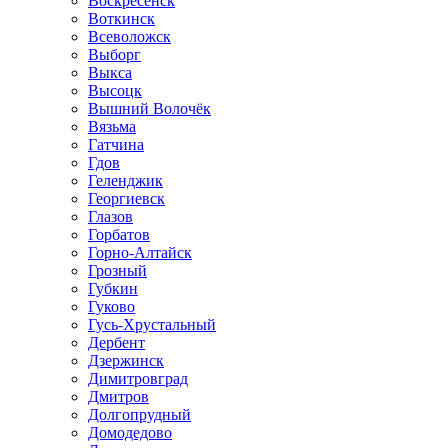
Воскресенск
Воткинск
Всеволожск
Выборг
Выкса
Высоцк
Вышний Волочёк
Вязьма
Гатчина
Гдов
Геленджик
Георгиевск
Глазов
Горбатов
Горно-Алтайск
Грозный
Губкин
Гуково
Гусь-Хрустальный
Дербент
Дзержинск
Димитровград
Дмитров
Долгопрудный
Домодедово