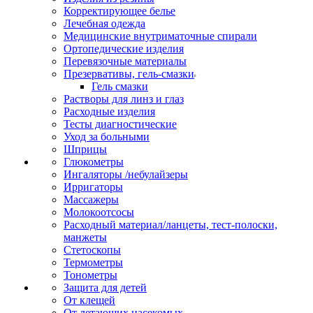
Корректирующее белье
Лечебная одежда
Медицинские внутриматочные спирали
Ортопедические изделия
Перевязочные материалы
Презервативы, гель-смазки
Гель смазки
Растворы для линз и глаз
Расходные изделия
Тесты диагностические
Уход за больными
Шприцы
Глюкометры
Ингаляторы /небулайзеры
Ирригаторы
Массажеры
Молокоотсосы
Расходный материал/ланцеты, тест-полоски,
манжеты
Стетоскопы
Термометры
Тонометры
Защита для детей
От клещей
От летающих насекомых