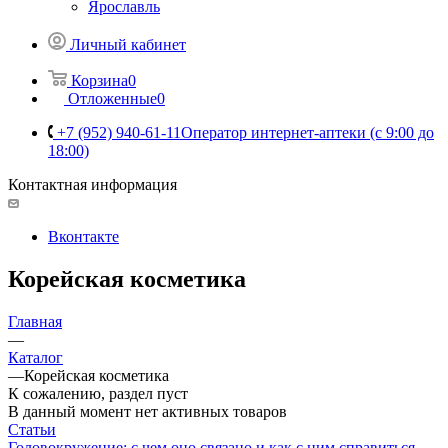
Ярославль
Личный кабинет
Корзина
0
Отложенные
0
+7 (952) 940-61-11
Оператор интернет-аптеки (с 9:00 до
18:00)
Контактная информация
Вконтакте
Корейская косметика
Главная
—
Каталог
—
Корейская косметика
К сожалению, раздел пуст
В данный момент нет активных товаров
Статьи
Головокружение: с чем оно связано и как с ним справиться