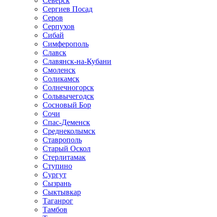
Северск
Сергиев Посад
Серов
Серпухов
Сибай
Симферополь
Славск
Славянск-на-Кубани
Смоленск
Соликамск
Солнечногорск
Сольвычегодск
Сосновый Бор
Сочи
Спас-Деменск
Среднеколымск
Ставрополь
Старый Оскол
Стерлитамак
Ступино
Сургут
Сызрань
Сыктывкар
Таганрог
Тамбов