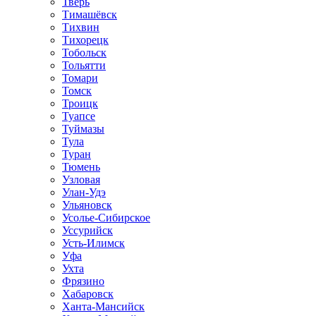
Тверь
Тимашёвск
Тихвин
Тихорецк
Тобольск
Тольятти
Томари
Томск
Троицк
Туапсе
Туймазы
Тула
Туран
Тюмень
Узловая
Улан-Удэ
Ульяновск
Усолье-Сибирское
Уссурийск
Усть-Илимск
Уфа
Ухта
Фрязино
Хабаровск
Ханта-Мансийск