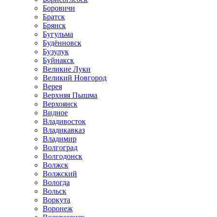
Боровичи
Братск
Брянск
Бугульма
Будённовск
Бузулук
Буйнакск
Великие Луки
Великий Новгород
Верея
Верхняя Пышма
Верхоянск
Видное
Владивосток
Владикавказ
Владимир
Волгоград
Волгодонск
Волжск
Волжский
Вологда
Вольск
Воркута
Воронеж