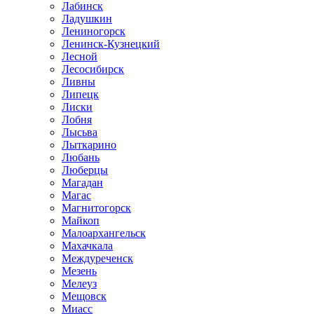
Лабинск
Ладушкин
Лениногорск
Ленинск-Кузнецкий
Лесной
Лесосибирск
Ливны
Липецк
Лиски
Лобня
Лысьва
Лыткарино
Любань
Люберцы
Магадан
Магас
Магнитогорск
Майкоп
Малоархангельск
Махачкала
Междуреченск
Мезень
Мелеуз
Мещовск
Миасс