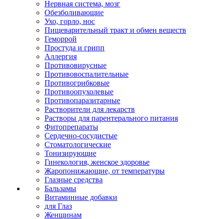
Нервная система, мозг
Обезболивающие
Ухо, горло, нос
Пищеварительный тракт и обмен веществ
Геморрой
Простуда и грипп
Аллергия
Противовирусные
Противовоспалительные
Противогрибковые
Противоопухолевые
Противопаразитарные
Растворители для лекарств
Растворы для парентерального питания
Фитопрепараты
Сердечно-сосудистые
Стоматологические
Тонизирующие
Гинекология, женское здоровье
Жаропонижающие, от температуры
Глазные средства
Бальзамы
Витаминные добавки
для Глаз
Женщинам