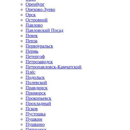
Оренбург
Орехово-Зуево
Орск
Островной
Павлово
Павловский Посад
Певек
Пенза
Первоуральск
Пермь
Петергоф
Петрозаводск
Петропавловск-Камчатский
Плёс
Подольск
Полевской
Правдинск
Приморск
Прокопьевск
Прохладный
Псков
Пустошка
Пушкин
Пушкино
Пятигорск