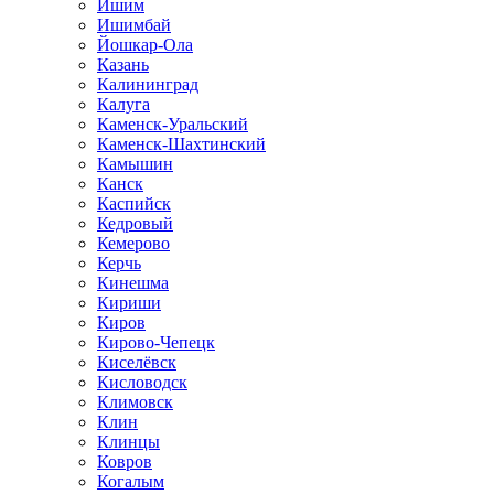
Ишим
Ишимбай
Йошкар-Ола
Казань
Калининград
Калуга
Каменск-Уральский
Каменск-Шахтинский
Камышин
Канск
Каспийск
Кедровый
Кемерово
Керчь
Кинешма
Кириши
Киров
Кирово-Чепецк
Киселёвск
Кисловодск
Климовск
Клин
Клинцы
Ковров
Когалым