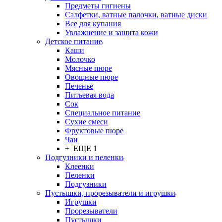
Предметы гигиены
Салфетки, ватные палочки, ватные диски
Все для купания
Увлажнение и защита кожи
Детское питание
Каши
Молочко
Мясные пюре
Овощные пюре
Печенье
Питьевая вода
Сок
Специальное питание
Сухие смеси
Фруктовые пюре
Чаи
+ ЕЩЕ 1
Подгузники и пеленки
Клеенки
Пеленки
Подгузники
Пустышки, прорезыватели и игрушки
Игрушки
Прорезыватели
Пустышки