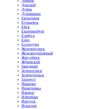
Донецк
Донской
Дубна
Духовщина
Евпатория
Егорьевск
Ейск
Екатеринбург
Елабуга
Елец
Ессентуки
Железногорск
Железнодорожный
Жигулёвск
Жуковский
Заречный
Зеленогорск
Зеленодольск
Златоуст
Иваново
Ивантеевка
Ижевск
Избербаш
Иркутск
Искитим