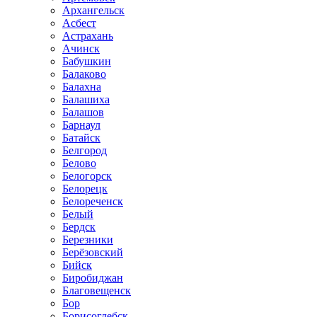
Архангельск
Асбест
Астрахань
Ачинск
Бабушкин
Балаково
Балахна
Балашиха
Балашов
Барнаул
Батайск
Белгород
Белово
Белогорск
Белорецк
Белореченск
Белый
Бердск
Березники
Берёзовский
Бийск
Биробиджан
Благовещенск
Бор
Борисоглебск