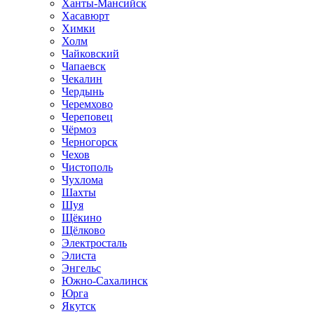
Ханты-Мансийск
Хасавюрт
Химки
Холм
Чайковский
Чапаевск
Чекалин
Чердынь
Черемхово
Череповец
Чёрмоз
Черногорск
Чехов
Чистополь
Чухлома
Шахты
Шуя
Щёкино
Щёлково
Электросталь
Элиста
Энгельс
Южно-Сахалинск
Юрга
Якутск