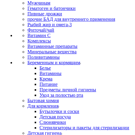
Мужчинам
Гематоген и батончики
Пивные дрожжи
прочие БАД для внутреннего применения
Рыбий жир и омега-3
Фиточай/чай
Витамин С
Комплексы
Витаминные препараты
Минеральные вещества
Поливитамины
Беременным и кормящим
Белье
Витамины
Крема
Питание
Предметы личной гигиены
Уход за полостью рта
Бытовая химия
Для кормления
Бутылочки и соски
Детская посуда
Слюнявчики
Стерилизаторы и пакеты для стерилизации
Детская гигиена