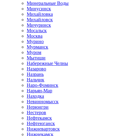
Минеральные Воды
Минусинск
Михайловка
Михайловск
Мичуринск
Мосальск
Москва
Мурино
Мурманск
Муром
Мытищи
Набережные Челны
Назарово
Назрань
Нальчик
Наро-Фоминск
Нарьян-Мар
Находка
Невинномысск
Нерюнгри
Нестеров
Нефтекамск
Нефтеюганск
Нижневартовск
Нижнекамск