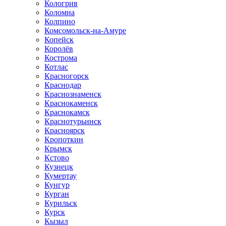
Кологрив
Коломна
Колпино
Комсомольск-на-Амуре
Копейск
Королёв
Кострома
Котлас
Красногорск
Краснодар
Краснознаменск
Краснокаменск
Краснокамск
Краснотурьинск
Красноярск
Кропоткин
Крымск
Кстово
Кузнецк
Кумертау
Кунгур
Курган
Курильск
Курск
Кызыл