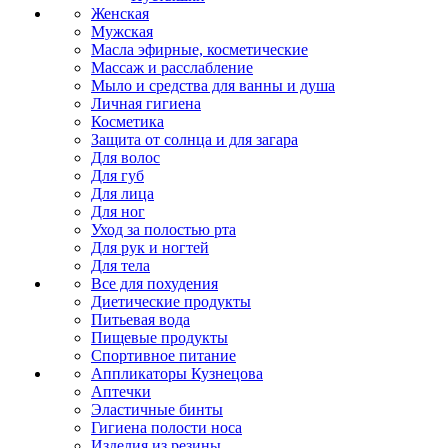
Женская
Мужская
Масла эфирные, косметические
Массаж и расслабление
Мыло и средства для ванны и душа
Личная гигиена
Косметика
Защита от солнца и для загара
Для волос
Для губ
Для лица
Для ног
Уход за полостью рта
Для рук и ногтей
Для тела
Все для похудения
Диетические продукты
Питьевая вода
Пищевые продукты
Спортивное питание
Аппликаторы Кузнецова
Аптечки
Эластичные бинты
Гигиена полости носа
Изделия из резины