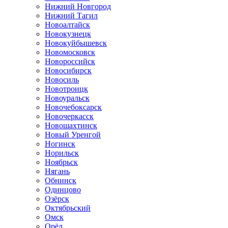
Нижний Новгород
Нижний Тагил
Новоалтайск
Новокузнецк
Новокуйбышевск
Новомосковск
Новороссийск
Новосибирск
Новосиль
Новотроицк
Новоуральск
Новочебоксарск
Новочеркасск
Новошахтинск
Новый Уренгой
Ногинск
Норильск
Ноябрьск
Нягань
Обнинск
Одинцово
Озёрск
Октябрьский
Омск
Орёл