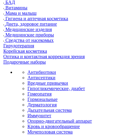
БАД
Витамины
Мама и малыш
Гигиена и аптечная косметика
Диета, здоровое питание
Медицинские изделия
Медицинские приборы
Средства от насекомых
Гирудотерапия
Корейская косметика
Оптика и контактная коррекция зрения
Подарочные наборы
Антибиотики
Антисептики
Вредные привычки
Гипогликемические, диабет
Гомеопатия
Гормональные
Дерматология
Дыхательная система
Иммунитет
Опорно-двигательный аппарат
Кровь и кровообращение
Мочеполовая система