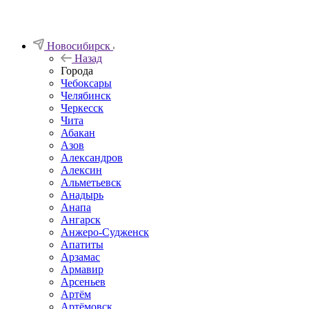
Новосибирск
Назад
Города
Чебоксары
Челябинск
Черкесск
Чита
Абакан
Азов
Александров
Алексин
Альметьевск
Анадырь
Анапа
Ангарск
Анжеро-Судженск
Апатиты
Арзамас
Армавир
Арсеньев
Артём
Артёмовск