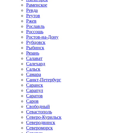
Раменское
Ревда
Реутов
Ржев
Рославль
Россошь
Ростов-на-Дону
Рубцовск
Рыбинск
Рязань
Салават
Салехард
Сальск
Самара
Санкт-Петербург
Саранск
Сарапул
Саратов
Саров
Свободный
Севастополь
Северо-Курильск
Северодвинск
Североморск