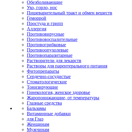
Обезболивающие
Ухо, горло, нос
Пищеварительный тракт и обмен веществ
Геморрой
Простуда и грипп
Аллергия
Противовирусные
Противовоспалительные
Противогрибковые
Противоопухолевые
Противопаразитарные
Растворители для лекарств
Растворы для парентерального питания
Фитопрепараты
Сердечно-сосудистые
Стоматологические
Тонизирующие
Гинекология, женское здоровье
Жаропонижающие, от температуры
Глазные средства
Бальзамы
Витаминные добавки
для Глаз
Женщинам
Мужчинам