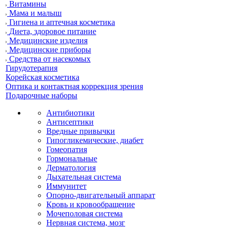
Витамины
Мама и малыш
Гигиена и аптечная косметика
Диета, здоровое питание
Медицинские изделия
Медицинские приборы
Средства от насекомых
Гирудотерапия
Корейская косметика
Оптика и контактная коррекция зрения
Подарочные наборы
Антибиотики
Антисептики
Вредные привычки
Гипогликемические, диабет
Гомеопатия
Гормональные
Дерматология
Дыхательная система
Иммунитет
Опорно-двигательный аппарат
Кровь и кровообращение
Мочеполовая система
Нервная система, мозг