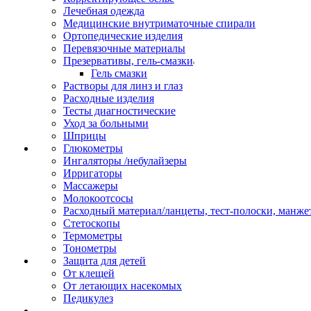
Лечебная одежда
Медицинские внутриматочные спирали
Ортопедические изделия
Перевязочные материалы
Презервативы, гель-смазки
Гель смазки
Растворы для линз и глаз
Расходные изделия
Тесты диагностические
Уход за больными
Шприцы
Глюкометры
Ингаляторы /небулайзеры
Ирригаторы
Массажеры
Молокоотсосы
Расходный материал/ланцеты, тест-полоски, манже
Стетоскопы
Термометры
Тонометры
Защита для детей
От клещей
От летающих насекомых
Педикулез