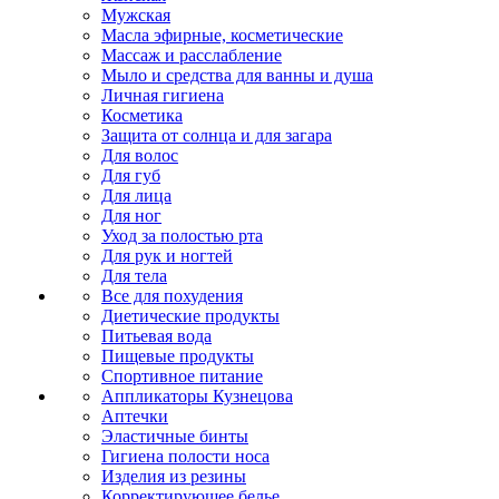
Мужская
Масла эфирные, косметические
Массаж и расслабление
Мыло и средства для ванны и душа
Личная гигиена
Косметика
Защита от солнца и для загара
Для волос
Для губ
Для лица
Для ног
Уход за полостью рта
Для рук и ногтей
Для тела
Все для похудения
Диетические продукты
Питьевая вода
Пищевые продукты
Спортивное питание
Аппликаторы Кузнецова
Аптечки
Эластичные бинты
Гигиена полости носа
Изделия из резины
Корректирующее белье