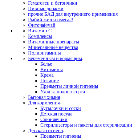
Гематоген и батончики
Пивные дрожжи
прочие БАД для внутреннего применения
Рыбий жир и омега-3
Фиточай/чай
Витамин С
Комплексы
Витаминные препараты
Минеральные вещества
Поливитамины
Беременным и кормящим
Белье
Витамины
Крема
Питание
Предметы личной гигиены
Уход за полостью рта
Бытовая химия
Для кормления
Бутылочки и соски
Детская посуда
Слюнявчики
Стерилизаторы и пакеты для стерилизации
Детская гигиена
Предметы гигиены