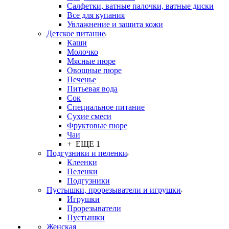
Салфетки, ватные палочки, ватные диски
Все для купания
Увлажнение и защита кожи
Детское питание
Каши
Молочко
Мясные пюре
Овощные пюре
Печенье
Питьевая вода
Сок
Специальное питание
Сухие смеси
Фруктовые пюре
Чаи
+ ЕЩЕ 1
Подгузники и пеленки
Клеенки
Пеленки
Подгузники
Пустышки, прорезыватели и игрушки
Игрушки
Прорезыватели
Пустышки
Женская