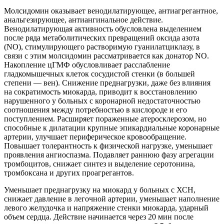
Молсидомин оказывает венодилатирующее, антиагрегантное,
анальгезирующее, антиангинальное действие.
Bенодилатирующая активность обусловлена выделением
после ряда метаболитических превращений оксида азота
(NO), стимулирующего растворимую гуанилатциклазу, в
связи с этим молсидомин рассматривается как донатор NO.
Накопление цГМФ обусловливает расслабление
гладкомышечных клеток сосудистой стенки (в большей
степени — вен). Снижение преднагрузки, даже без влияния
на сократимость миокарда, приводит к восстановлению
нарушенного у больных с коронарной недостаточностью
соотношения между потребностью в кислороде и его
поступлением. Расширяет пораженные атеросклерозом, но
способные к дилатации крупные эпикардиальные коронарные
артерии, улучшает периферическое кровообращение.
Повышает толерантность к физической нагрузке, уменьшает
проявления ангиоспазма. Подавляет раннюю фазу агрегации
тромбоцитов, снижает синтез и выделение серотонина,
тромбоксана и других проагрегантов.
Уменьшает преднагрузку на миокард у больных с ХСН,
снижает давление в легочной артерии, уменьшает наполнение
левого желудочка и напряжение стенки миокарда, ударный
объем сердца. Действие начинается через 20 мин после