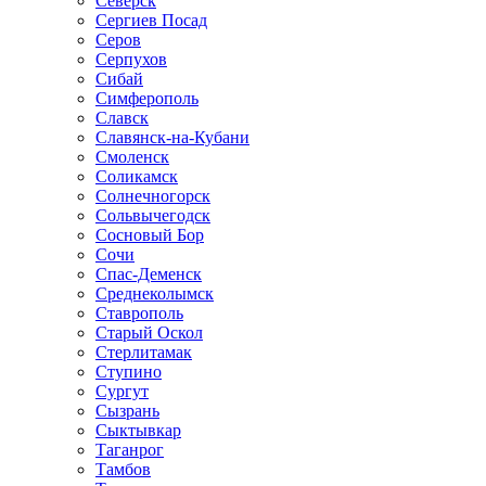
Северск
Сергиев Посад
Серов
Серпухов
Сибай
Симферополь
Славск
Славянск-на-Кубани
Смоленск
Соликамск
Солнечногорск
Сольвычегодск
Сосновый Бор
Сочи
Спас-Деменск
Среднеколымск
Ставрополь
Старый Оскол
Стерлитамак
Ступино
Сургут
Сызрань
Сыктывкар
Таганрог
Тамбов