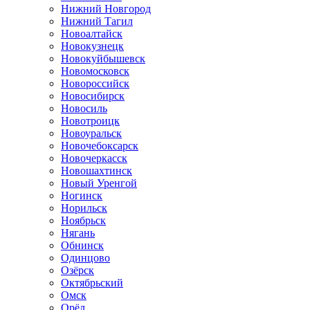
Нижний Новгород
Нижний Тагил
Новоалтайск
Новокузнецк
Новокуйбышевск
Новомосковск
Новороссийск
Новосибирск
Новосиль
Новотроицк
Новоуральск
Новочебоксарск
Новочеркасск
Новошахтинск
Новый Уренгой
Ногинск
Норильск
Ноябрьск
Нягань
Обнинск
Одинцово
Озёрск
Октябрьский
Омск
Орёл