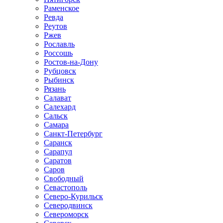
Раменское
Ревда
Реутов
Ржев
Рославль
Россошь
Ростов-на-Дону
Рубцовск
Рыбинск
Рязань
Салават
Салехард
Сальск
Самара
Санкт-Петербург
Саранск
Сарапул
Саратов
Саров
Свободный
Севастополь
Северо-Курильск
Северодвинск
Североморск