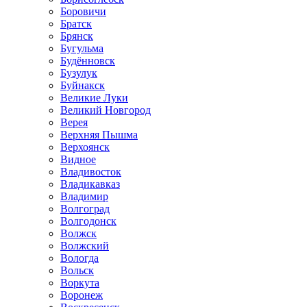
Боровичи
Братск
Брянск
Бугульма
Будённовск
Бузулук
Буйнакск
Великие Луки
Великий Новгород
Верея
Верхняя Пышма
Верхоянск
Видное
Владивосток
Владикавказ
Владимир
Волгоград
Волгодонск
Волжск
Волжский
Вологда
Вольск
Воркута
Воронеж