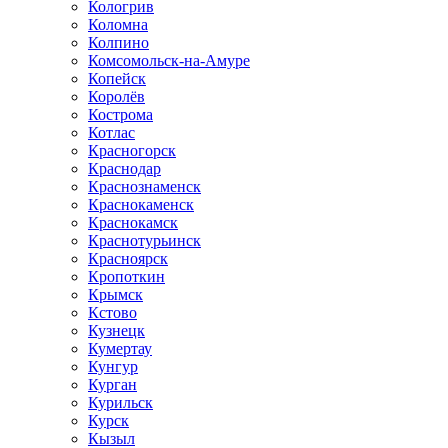
Кологрив
Коломна
Колпино
Комсомольск-на-Амуре
Копейск
Королёв
Кострома
Котлас
Красногорск
Краснодар
Краснознаменск
Краснокаменск
Краснокамск
Краснотурьинск
Красноярск
Кропоткин
Крымск
Кстово
Кузнецк
Кумертау
Кунгур
Курган
Курильск
Курск
Кызыл