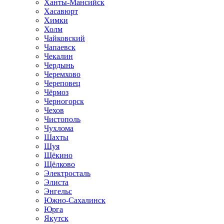
Ханты-Мансийск
Хасавюрт
Химки
Холм
Чайковский
Чапаевск
Чекалин
Чердынь
Черемхово
Череповец
Чёрмоз
Черногорск
Чехов
Чистополь
Чухлома
Шахты
Шуя
Щёкино
Щёлково
Электросталь
Элиста
Энгельс
Южно-Сахалинск
Юрга
Якутск