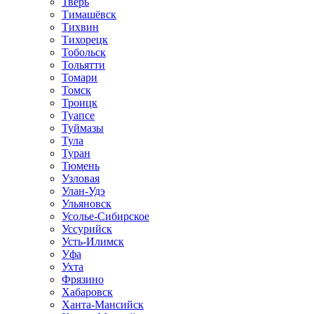
Тверь
Тимашёвск
Тихвин
Тихорецк
Тобольск
Тольятти
Томари
Томск
Троицк
Туапсе
Туймазы
Тула
Туран
Тюмень
Узловая
Улан-Удэ
Ульяновск
Усолье-Сибирское
Уссурийск
Усть-Илимск
Уфа
Ухта
Фрязино
Хабаровск
Ханта-Мансийск