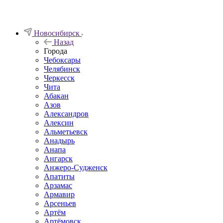
Новосибирск
Назад
Города
Чебоксары
Челябинск
Черкесск
Чита
Абакан
Азов
Александров
Алексин
Альметьевск
Анадырь
Анапа
Ангарск
Анжеро-Судженск
Апатиты
Арзамас
Армавир
Арсеньев
Артём
Артёмовск