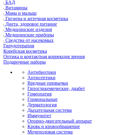
БАД
Витамины
Мама и малыш
Гигиена и аптечная косметика
Диета, здоровое питание
Медицинские изделия
Медицинские приборы
Средства от насекомых
Гирудотерапия
Корейская косметика
Оптика и контактная коррекция зрения
Подарочные наборы
Антибиотики
Антисептики
Вредные привычки
Гипогликемические, диабет
Гомеопатия
Гормональные
Дерматология
Дыхательная система
Иммунитет
Опорно-двигательный аппарат
Кровь и кровообращение
Мочеполовая система