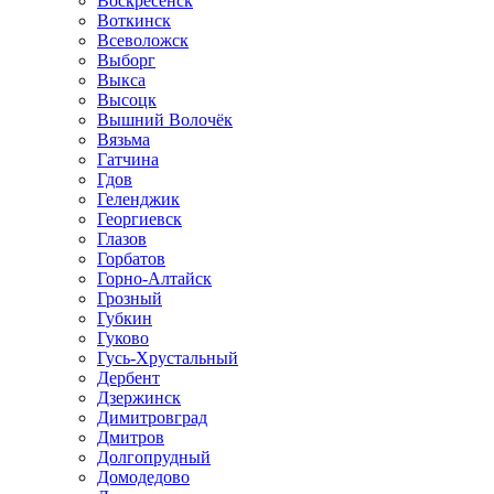
Воскресенск
Воткинск
Всеволожск
Выборг
Выкса
Высоцк
Вышний Волочёк
Вязьма
Гатчина
Гдов
Геленджик
Георгиевск
Глазов
Горбатов
Горно-Алтайск
Грозный
Губкин
Гуково
Гусь-Хрустальный
Дербент
Дзержинск
Димитровград
Дмитров
Долгопрудный
Домодедово