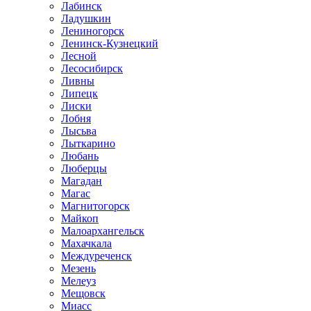
Лабинск
Ладушкин
Лениногорск
Ленинск-Кузнецкий
Лесной
Лесосибирск
Ливны
Липецк
Лиски
Лобня
Лысьва
Лыткарино
Любань
Люберцы
Магадан
Магас
Магнитогорск
Майкоп
Малоархангельск
Махачкала
Междуреченск
Мезень
Мелеуз
Мещовск
Миасс