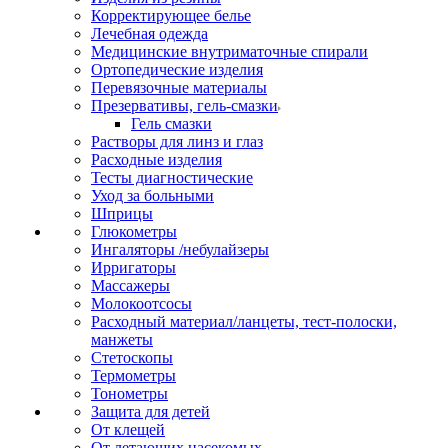
Корректирующее белье
Лечебная одежда
Медицинские внутриматочные спирали
Ортопедические изделия
Перевязочные материалы
Презервативы, гель-смазки
Гель смазки
Растворы для линз и глаз
Расходные изделия
Тесты диагностические
Уход за больными
Шприцы
Глюкометры
Ингаляторы /небулайзеры
Ирригаторы
Массажеры
Молокоотсосы
Расходный материал/ланцеты, тест-полоски,
манжеты
Стетоскопы
Термометры
Тонометры
Защита для детей
От клещей
От летающих насекомых