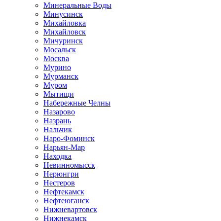
Минеральные Воды
Минусинск
Михайловка
Михайловск
Мичуринск
Мосальск
Москва
Мурино
Мурманск
Муром
Мытищи
Набережные Челны
Назарово
Назрань
Нальчик
Наро-Фоминск
Нарьян-Мар
Находка
Невинномысск
Нерюнгри
Нестеров
Нефтекамск
Нефтеюганск
Нижневартовск
Нижнекамск