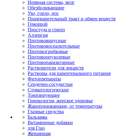
Нервная система, мозг
Обезболивающие
Ухо, горло, нос
Пищеварительный тракт и обмен веществ
Геморрой
Простуда и грипп
Аллергия
Противовирусные
Противовоспалительные
Противогрибковые
Противоопухолевые
Противопаразитарные
Растворители для лекарств
Растворы для парентерального питания
Фитопрепараты
Сердечно-сосудистые
Стоматологические
Тонизирующие
Гинекология, женское здоровье
Жаропонижающие, от температуры
Глазные средства
Бальзамы
Витаминные добавки
для Глаз
Женщинам