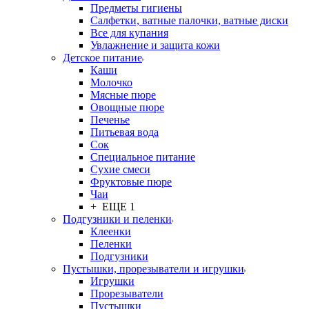
Предметы гигиены
Салфетки, ватные палочки, ватные диски
Все для купания
Увлажнение и защита кожи
Детское питание
Каши
Молочко
Мясные пюре
Овощные пюре
Печенье
Питьевая вода
Сок
Специальное питание
Сухие смеси
Фруктовые пюре
Чаи
+ ЕЩЕ 1
Подгузники и пеленки
Клеенки
Пеленки
Подгузники
Пустышки, прорезыватели и игрушки
Игрушки
Прорезыватели
Пустышки