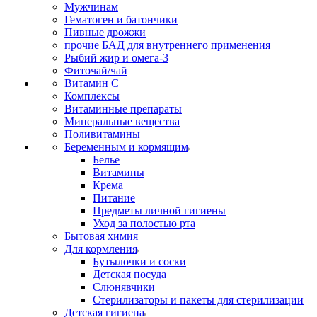
Мужчинам
Гематоген и батончики
Пивные дрожжи
прочие БАД для внутреннего применения
Рыбий жир и омега-3
Фиточай/чай
Витамин С
Комплексы
Витаминные препараты
Минеральные вещества
Поливитамины
Беременным и кормящим
Белье
Витамины
Крема
Питание
Предметы личной гигиены
Уход за полостью рта
Бытовая химия
Для кормления
Бутылочки и соски
Детская посуда
Слюнявчики
Стерилизаторы и пакеты для стерилизации
Детская гигиена