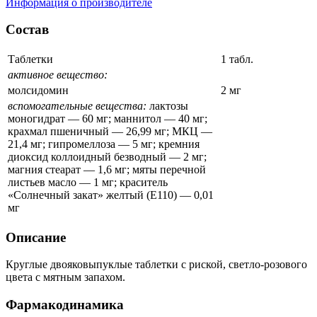
Информация о производителе
Состав
Таблетки
1 табл.
активное вещество:
молсидомин
2 мг
вспомогательные вещества:
лактозы
моногидрат — 60 мг; маннитол — 40 мг;
крахмал пшеничный — 26,99 мг; МКЦ —
21,4 мг; гипромеллоза — 5 мг; кремния
диоксид коллоидный безводный — 2 мг;
магния стеарат — 1,6 мг; мяты перечной
листьев масло — 1 мг; краситель
«Солнечный закат» желтый (Е110) — 0,01
мг
Описание
Круглые двояковыпуклые таблетки с риской, светло-розового
цвета с мятным запахом.
Фармакодинамика