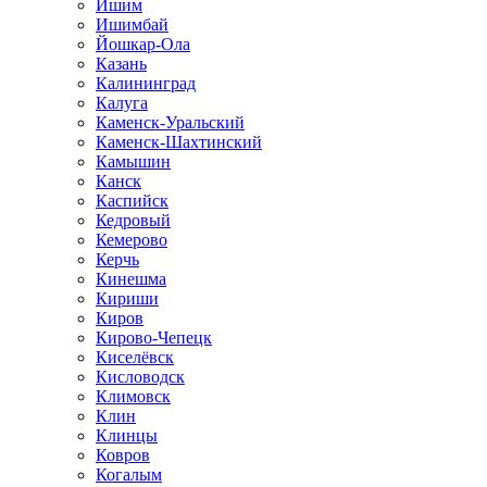
Ишим
Ишимбай
Йошкар-Ола
Казань
Калининград
Калуга
Каменск-Уральский
Каменск-Шахтинский
Камышин
Канск
Каспийск
Кедровый
Кемерово
Керчь
Кинешма
Кириши
Киров
Кирово-Чепецк
Киселёвск
Кисловодск
Климовск
Клин
Клинцы
Ковров
Когалым