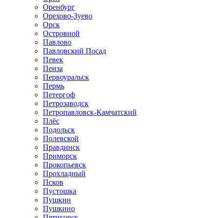
Оренбург
Орехово-Зуево
Орск
Островной
Павлово
Павловский Посад
Певек
Пенза
Первоуральск
Пермь
Петергоф
Петрозаводск
Петропавловск-Камчатский
Плёс
Подольск
Полевской
Правдинск
Приморск
Прокопьевск
Прохладный
Псков
Пустошка
Пушкин
Пушкино
Пятигорск