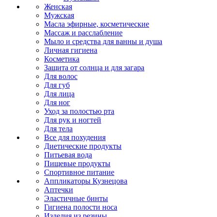
Женская
Мужская
Масла эфирные, косметические
Массаж и расслабление
Мыло и средства для ванны и душа
Личная гигиена
Косметика
Защита от солнца и для загара
Для волос
Для губ
Для лица
Для ног
Уход за полостью рта
Для рук и ногтей
Для тела
Все для похудения
Диетические продукты
Питьевая вода
Пищевые продукты
Спортивное питание
Аппликаторы Кузнецова
Аптечки
Эластичные бинты
Гигиена полости носа
Изделия из резины