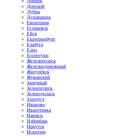
Донецк
Донской
Дубна
Духовщина
Евпатория
Егорьевск
Ейск
Екатеринбург
Елабуга
Елец
Ессентуки
Железногорск
Железнодорожный
Жигулёвск
Жуковский
Заречный
Зеленогорск
Зеленодольск
Златоуст
Иваново
Ивантеевка
Ижевск
Избербаш
Иркутск
Искитим