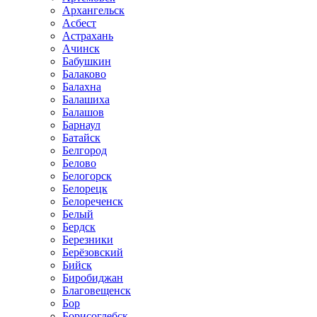
Архангельск
Асбест
Астрахань
Ачинск
Бабушкин
Балаково
Балахна
Балашиха
Балашов
Барнаул
Батайск
Белгород
Белово
Белогорск
Белорецк
Белореченск
Белый
Бердск
Березники
Берёзовский
Бийск
Биробиджан
Благовещенск
Бор
Борисоглебск