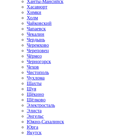
Ханты-Мансийск
Хасавюрт
Химки
Холм
Чайковский
Чапаевск
Чекалин
Чердынь
Черемхово
Череповец
Чёрмоз
Черногорск
Чехов
Чистополь
Чухлома
Шахты
Шуя
Щёкино
Щёлково
Электросталь
Элиста
Энгельс
Южно-Сахалинск
Юрга
Якутск