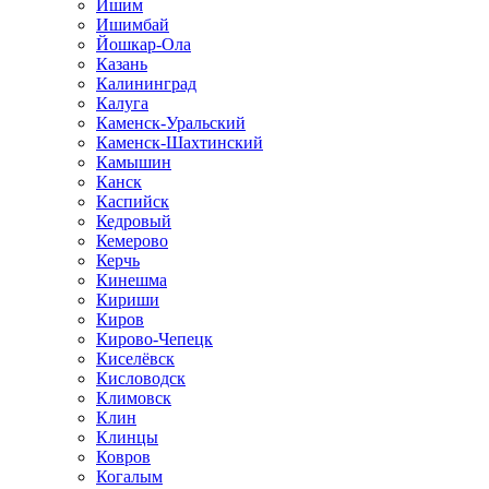
Ишим
Ишимбай
Йошкар-Ола
Казань
Калининград
Калуга
Каменск-Уральский
Каменск-Шахтинский
Камышин
Канск
Каспийск
Кедровый
Кемерово
Керчь
Кинешма
Кириши
Киров
Кирово-Чепецк
Киселёвск
Кисловодск
Климовск
Клин
Клинцы
Ковров
Когалым