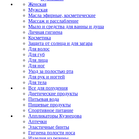
Женская
Мужская
Масла эфирные, косметические
Массаж и расслабление
Мыло и средства для ванны и душа
Личная гигиена
Косметика
Защита от солнца и для загара
Для волос
Для губ
Для лица
Для ног
Уход за полостью рта
Для рук и ногтей
Для тела
Все для похудения
Диетические продукты
Питьевая вода
Пищевые продукты
Спортивное питание
Аппликаторы Кузнецова
Аптечки
Эластичные бинты
Гигиена полости носа
Изделия из резины