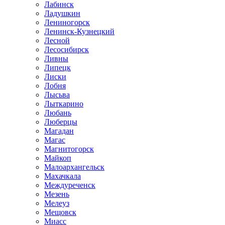
Лабинск
Ладушкин
Лениногорск
Ленинск-Кузнецкий
Лесной
Лесосибирск
Ливны
Липецк
Лиски
Лобня
Лысьва
Лыткарино
Любань
Люберцы
Магадан
Магас
Магнитогорск
Майкоп
Малоархангельск
Махачкала
Междуреченск
Мезень
Мелеуз
Мещовск
Миасс