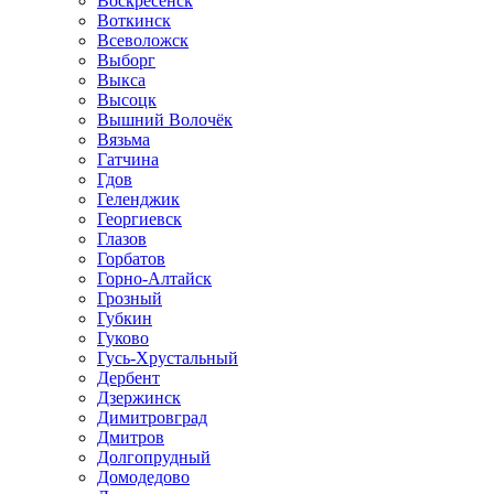
Воскресенск
Воткинск
Всеволожск
Выборг
Выкса
Высоцк
Вышний Волочёк
Вязьма
Гатчина
Гдов
Геленджик
Георгиевск
Глазов
Горбатов
Горно-Алтайск
Грозный
Губкин
Гуково
Гусь-Хрустальный
Дербент
Дзержинск
Димитровград
Дмитров
Долгопрудный
Домодедово