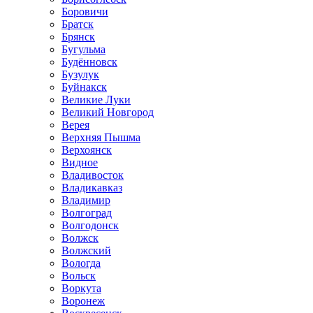
Боровичи
Братск
Брянск
Бугульма
Будённовск
Бузулук
Буйнакск
Великие Луки
Великий Новгород
Верея
Верхняя Пышма
Верхоянск
Видное
Владивосток
Владикавказ
Владимир
Волгоград
Волгодонск
Волжск
Волжский
Вологда
Вольск
Воркута
Воронеж