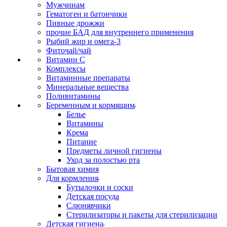
Мужчинам
Гематоген и батончики
Пивные дрожжи
прочие БАД для внутреннего применения
Рыбий жир и омега-3
Фиточай/чай
Витамин С
Комплексы
Витаминные препараты
Минеральные вещества
Поливитамины
Беременным и кормящим
Белье
Витамины
Крема
Питание
Предметы личной гигиены
Уход за полостью рта
Бытовая химия
Для кормления
Бутылочки и соски
Детская посуда
Слюнявчики
Стерилизаторы и пакеты для стерилизации
Детская гигиена