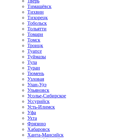
Тверь
Тимашёвск
Тихвин
Тихорецк
Тобольск
Тольятти
Томари
Томск
Троицк
Туапсе
Туймазы
Тула
Туран
Тюмень
Узловая
Улан-Удэ
Ульяновск
Усолье-Сибирское
Уссурийск
Усть-Илимск
Уфа
Ухта
Фрязино
Хабаровск
Ханта-Мансийск