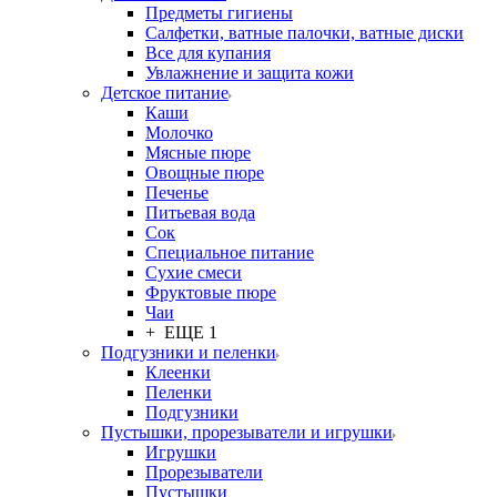
Предметы гигиены
Салфетки, ватные палочки, ватные диски
Все для купания
Увлажнение и защита кожи
Детское питание
Каши
Молочко
Мясные пюре
Овощные пюре
Печенье
Питьевая вода
Сок
Специальное питание
Сухие смеси
Фруктовые пюре
Чаи
+ ЕЩЕ 1
Подгузники и пеленки
Клеенки
Пеленки
Подгузники
Пустышки, прорезыватели и игрушки
Игрушки
Прорезыватели
Пустышки