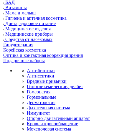
БАД
Витамины
Мама и малыш
Гигиена и аптечная косметика
Диета, здоровое питание
Медицинские изделия
Медицинские приборы
Средства от насекомых
Гирудотерапия
Корейская косметика
Оптика и контактная коррекция зрения
Подарочные наборы
Антибиотики
Антисептики
Вредные привычки
Гипогликемические, диабет
Гомеопатия
Гормональные
Дерматология
Дыхательная система
Иммунитет
Опорно-двигательный аппарат
Кровь и кровообращение
Мочеполовая система