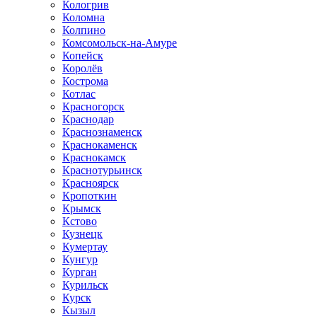
Кологрив
Коломна
Колпино
Комсомольск-на-Амуре
Копейск
Королёв
Кострома
Котлас
Красногорск
Краснодар
Краснознаменск
Краснокаменск
Краснокамск
Краснотурьинск
Красноярск
Кропоткин
Крымск
Кстово
Кузнецк
Кумертау
Кунгур
Курган
Курильск
Курск
Кызыл