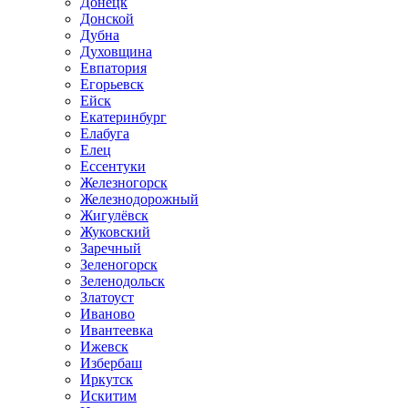
Донецк
Донской
Дубна
Духовщина
Евпатория
Егорьевск
Ейск
Екатеринбург
Елабуга
Елец
Ессентуки
Железногорск
Железнодорожный
Жигулёвск
Жуковский
Заречный
Зеленогорск
Зеленодольск
Златоуст
Иваново
Ивантеевка
Ижевск
Избербаш
Иркутск
Искитим