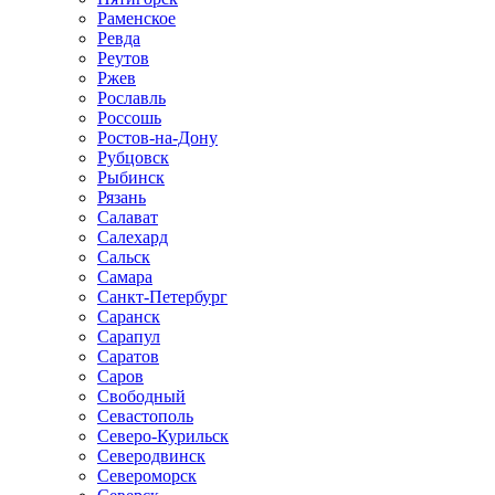
Раменское
Ревда
Реутов
Ржев
Рославль
Россошь
Ростов-на-Дону
Рубцовск
Рыбинск
Рязань
Салават
Салехард
Сальск
Самара
Санкт-Петербург
Саранск
Сарапул
Саратов
Саров
Свободный
Севастополь
Северо-Курильск
Северодвинск
Североморск