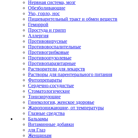
Нервная система, мозг
Обезболивающие
Ухо, горло, нос
Пищеварительный тракт и обмен веществ
Геморрой
Простуда и грипп
Аллергия
Противовирусные
Противовоспалительные
Противогрибковые
Противоопухолевые
Противопаразитарные
Растворители для лекарств
Растворы для парентерального питания
Фитопрепараты
Сердечно-сосудистые
Стоматологические
Тонизирующие
Гинекология, женское здоровье
Жаропонижающие, от температуры
Глазные средства
Бальзамы
Витаминные добавки
для Глаз
Женщинам