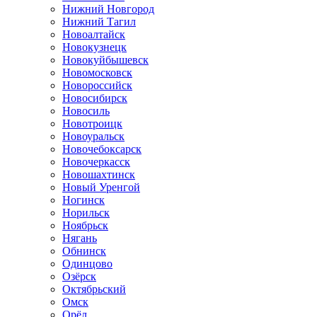
Нижний Новгород
Нижний Тагил
Новоалтайск
Новокузнецк
Новокуйбышевск
Новомосковск
Новороссийск
Новосибирск
Новосиль
Новотроицк
Новоуральск
Новочебоксарск
Новочеркасск
Новошахтинск
Новый Уренгой
Ногинск
Норильск
Ноябрьск
Нягань
Обнинск
Одинцово
Озёрск
Октябрьский
Омск
Орёл