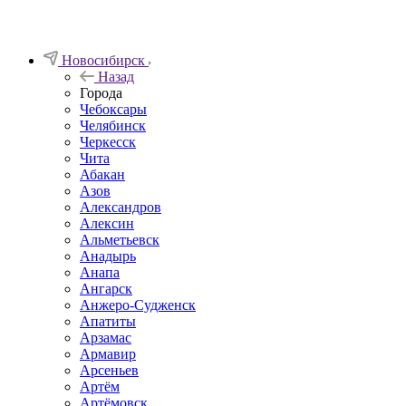
Новосибирск
Назад
Города
Чебоксары
Челябинск
Черкесск
Чита
Абакан
Азов
Александров
Алексин
Альметьевск
Анадырь
Анапа
Ангарск
Анжеро-Судженск
Апатиты
Арзамас
Армавир
Арсеньев
Артём
Артёмовск