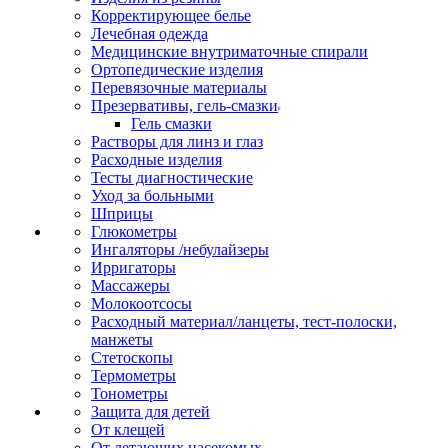
Корректирующее белье
Лечебная одежда
Медицинские внутриматочные спирали
Ортопедические изделия
Перевязочные материалы
Презервативы, гель-смазки
Гель смазки
Растворы для линз и глаз
Расходные изделия
Тесты диагностические
Уход за больными
Шприцы
Глюкометры
Ингаляторы /небулайзеры
Ирригаторы
Массажеры
Молокоотсосы
Расходный материал/ланцеты, тест-полоски,
манжеты
Стетоскопы
Термометры
Тонометры
Защита для детей
От клещей
От летающих насекомых