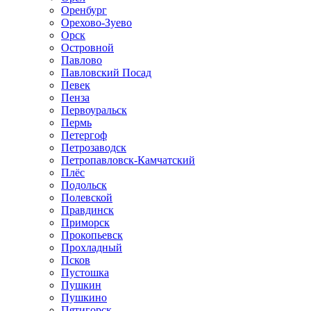
Оренбург
Орехово-Зуево
Орск
Островной
Павлово
Павловский Посад
Певек
Пенза
Первоуральск
Пермь
Петергоф
Петрозаводск
Петропавловск-Камчатский
Плёс
Подольск
Полевской
Правдинск
Приморск
Прокопьевск
Прохладный
Псков
Пустошка
Пушкин
Пушкино
Пятигорск