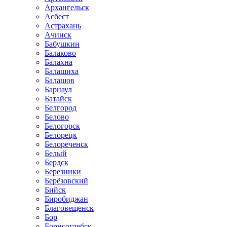
Архангельск
Асбест
Астрахань
Ачинск
Бабушкин
Балаково
Балахна
Балашиха
Балашов
Барнаул
Батайск
Белгород
Белово
Белогорск
Белорецк
Белореченск
Белый
Бердск
Березники
Берёзовский
Бийск
Биробиджан
Благовещенск
Бор
Борисоглебск