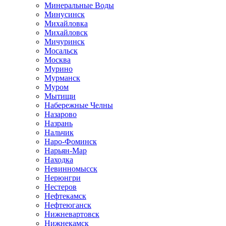
Минеральные Воды
Минусинск
Михайловка
Михайловск
Мичуринск
Мосальск
Москва
Мурино
Мурманск
Муром
Мытищи
Набережные Челны
Назарово
Назрань
Нальчик
Наро-Фоминск
Нарьян-Мар
Находка
Невинномысск
Нерюнгри
Нестеров
Нефтекамск
Нефтеюганск
Нижневартовск
Нижнекамск