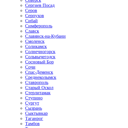
Северск
Сергиев Посад
Серов
Серпухов
Сибай
Симферополь
Славск
Славянск-на-Кубани
Смоленск
Соликамск
Солнечногорск
Сольвычегодск
Сосновый Бор
Сочи
Спас-Деменск
Среднеколымск
Ставрополь
Старый Оскол
Стерлитамак
Ступино
Сургут
Сызрань
Сыктывкар
Таганрог
Тамбов