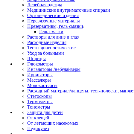
Лечебная одежда
Медицинские внутриматочные спирали
Ортопедические изделия
Перевязочные материалы
Презервативы, гель-смазки
Гель смазки
Растворы для линз и глаз
Расходные изделия
Тесты диагностические
Уход за больными
Шприцы
Глюкометры
Ингаляторы /небулайзеры
Ирригаторы
Массажеры
Молокоотсосы
Расходный материал/ланцеты, тест-полоски, манже
Стетоскопы
Термометры
Тонометры
Защита для детей
От клещей
От летающих насекомых
Педикулез