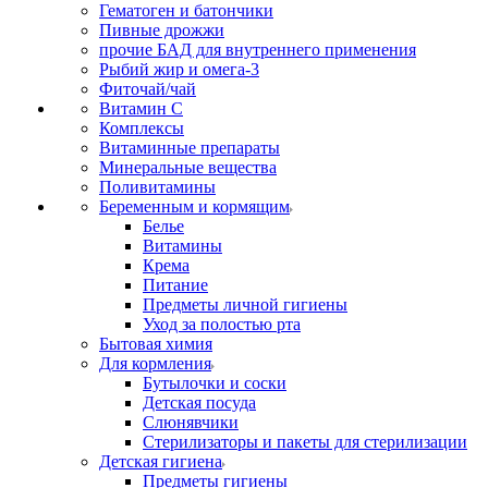
Гематоген и батончики
Пивные дрожжи
прочие БАД для внутреннего применения
Рыбий жир и омега-3
Фиточай/чай
Витамин С
Комплексы
Витаминные препараты
Минеральные вещества
Поливитамины
Беременным и кормящим
Белье
Витамины
Крема
Питание
Предметы личной гигиены
Уход за полостью рта
Бытовая химия
Для кормления
Бутылочки и соски
Детская посуда
Слюнявчики
Стерилизаторы и пакеты для стерилизации
Детская гигиена
Предметы гигиены