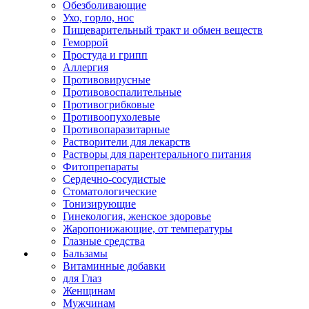
Обезболивающие
Ухо, горло, нос
Пищеварительный тракт и обмен веществ
Геморрой
Простуда и грипп
Аллергия
Противовирусные
Противовоспалительные
Противогрибковые
Противоопухолевые
Противопаразитарные
Растворители для лекарств
Растворы для парентерального питания
Фитопрепараты
Сердечно-сосудистые
Стоматологические
Тонизирующие
Гинекология, женское здоровье
Жаропонижающие, от температуры
Глазные средства
Бальзамы
Витаминные добавки
для Глаз
Женщинам
Мужчинам