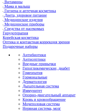
Витамины
Мама и малыш
Гигиена и аптечная косметика
Диета, здоровое питание
Медицинские изделия
Медицинские приборы
Средства от насекомых
Гирудотерапия
Корейская косметика
Оптика и контактная коррекция зрения
Подарочные наборы
Антибиотики
Антисептики
Вредные привычки
Гипогликемические, диабет
Гомеопатия
Гормональные
Дерматология
Дыхательная система
Иммунитет
Опорно-двигательный аппарат
Кровь и кровообращение
Мочеполовая система
Нервная система, мозг