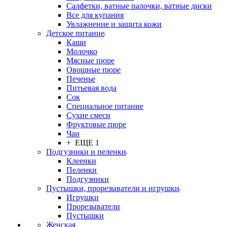
Салфетки, ватные палочки, ватные диски
Все для купания
Увлажнение и защита кожи
Детское питание
Каши
Молочко
Мясные пюре
Овощные пюре
Печенье
Питьевая вода
Сок
Специальное питание
Сухие смеси
Фруктовые пюре
Чаи
+ ЕЩЕ 1
Подгузники и пеленки
Клеенки
Пеленки
Подгузники
Пустышки, прорезыватели и игрушки
Игрушки
Прорезыватели
Пустышки
Женская