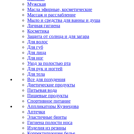
Мужская
Масла эфирные, косметические
Массаж и расслабление
Мыло и средства для ванны и душа
Личная гигиена
Косметика
Защита от солнца и для загара
Для волос
Для губ
Для лица
Для ног
Уход за полостью рта
Для рук и ногтей
Для тела
Все для похудения
Диетические продукты
Питьевая вода
Пищевые продукты
Спортивное питание
Аппликаторы Кузнецова
Аптечки
Эластичные бинты
Гигиена полости носа
Изделия из резины
Корректирующее белье