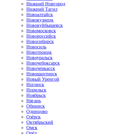
Нижний Новгород
Нижний Тагил
Новоалтайск
Новокузнецк
Новокуйбышевск
Новомосковск
Новороссийск
Новосибирск
Новосиль
Новотроицк
Новоуральск
Новочебоксарск
Новочеркасск
Новошахтинск
Новый Уренгой
Ногинск
Норильск
Ноябрьск
Нягань
Обнинск
Одинцово
Озёрск
Октябрьский
Омск
Орёл