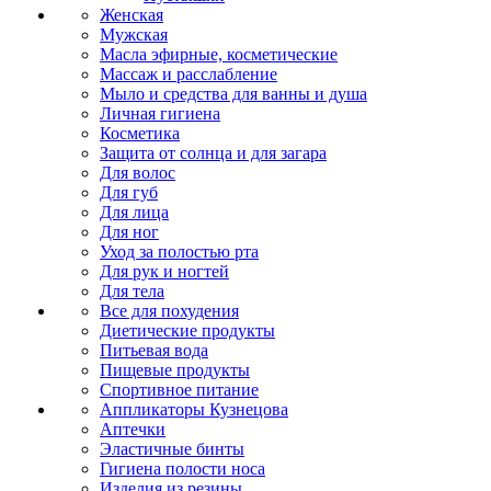
Женская
Мужская
Масла эфирные, косметические
Массаж и расслабление
Мыло и средства для ванны и душа
Личная гигиена
Косметика
Защита от солнца и для загара
Для волос
Для губ
Для лица
Для ног
Уход за полостью рта
Для рук и ногтей
Для тела
Все для похудения
Диетические продукты
Питьевая вода
Пищевые продукты
Спортивное питание
Аппликаторы Кузнецова
Аптечки
Эластичные бинты
Гигиена полости носа
Изделия из резины