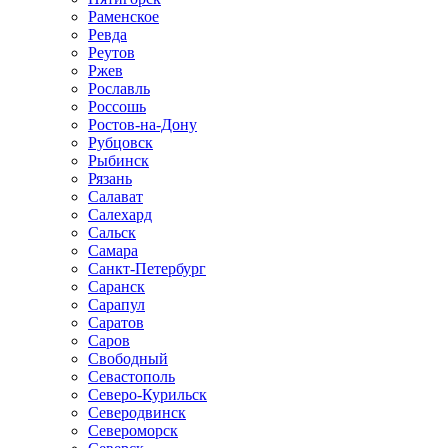
Раменское
Ревда
Реутов
Ржев
Рославль
Россошь
Ростов-на-Дону
Рубцовск
Рыбинск
Рязань
Салават
Салехард
Сальск
Самара
Санкт-Петербург
Саранск
Сарапул
Саратов
Саров
Свободный
Севастополь
Северо-Курильск
Северодвинск
Североморск