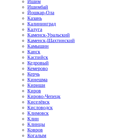
Ишим
Ишимбай
Йошкар-Ола
Казань
Калининград
Калуга
Каменск-Уральский
Каменск-Шахтинский
Камышин
Канск
Каспийск
Кедровый
Кемерово
Керчь
Кинешма
Кириши
Киров
Кирово-Чепецк
Киселёвск
Кисловодск
Климовск
Клин
Клинцы
Ковров
Когалым