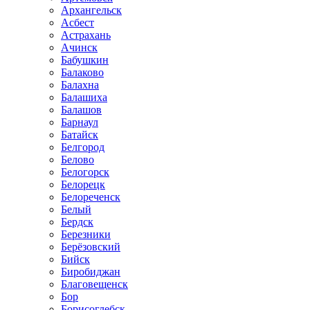
Архангельск
Асбест
Астрахань
Ачинск
Бабушкин
Балаково
Балахна
Балашиха
Балашов
Барнаул
Батайск
Белгород
Белово
Белогорск
Белорецк
Белореченск
Белый
Бердск
Березники
Берёзовский
Бийск
Биробиджан
Благовещенск
Бор
Борисоглебск