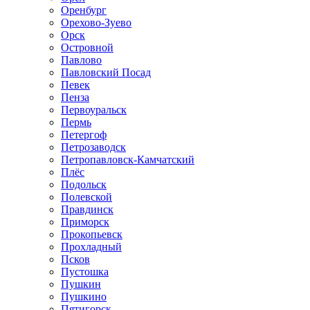
Оренбург
Орехово-Зуево
Орск
Островной
Павлово
Павловский Посад
Певек
Пенза
Первоуральск
Пермь
Петергоф
Петрозаводск
Петропавловск-Камчатский
Плёс
Подольск
Полевской
Правдинск
Приморск
Прокопьевск
Прохладный
Псков
Пустошка
Пушкин
Пушкино
Пятигорск