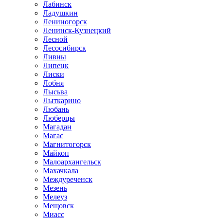
Лабинск
Ладушкин
Лениногорск
Ленинск-Кузнецкий
Лесной
Лесосибирск
Ливны
Липецк
Лиски
Лобня
Лысьва
Лыткарино
Любань
Люберцы
Магадан
Магас
Магнитогорск
Майкоп
Малоархангельск
Махачкала
Междуреченск
Мезень
Мелеуз
Мещовск
Миасс