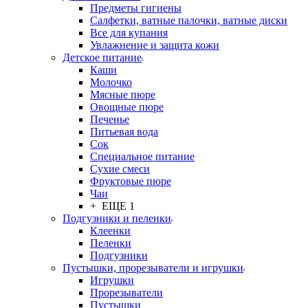
Предметы гигиены
Салфетки, ватные палочки, ватные диски
Все для купания
Увлажнение и защита кожи
Детское питание
Каши
Молочко
Мясные пюре
Овощные пюре
Печенье
Питьевая вода
Сок
Специальное питание
Сухие смеси
Фруктовые пюре
Чаи
+ ЕЩЕ 1
Подгузники и пеленки
Клеенки
Пеленки
Подгузники
Пустышки, прорезыватели и игрушки
Игрушки
Прорезыватели
Пустышки