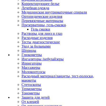
Корректирующее белье
Лечебная одежда
Медицинские внутриматочные спирали
Ортопедические изделия
Перевязочные материалы
Презервативы, гель-смазки
Гель смазки
Растворы для линз и глаз
Расходные изделия
Тесты диагностические
Уход за больными
Шприцы
Глюкометры
Ингаляторы /небулайзеры
Ирригаторы
Массажеры
Молокоотсосы
Расходный материал/ланцеты, тест-полоски,
манжеты
Стетоскопы
Термометры
Тонометры
Защита для детей
От клещей
От летающих насекомых