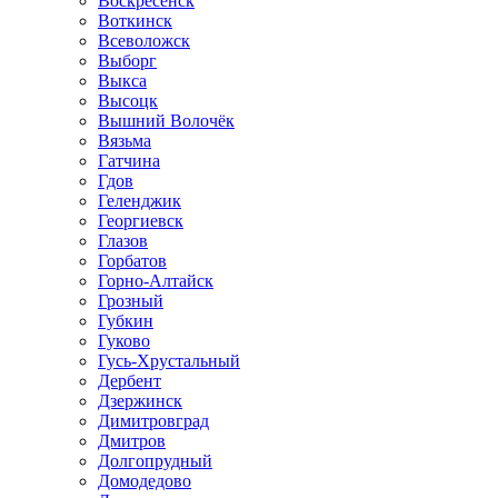
Воскресенск
Воткинск
Всеволожск
Выборг
Выкса
Высоцк
Вышний Волочёк
Вязьма
Гатчина
Гдов
Геленджик
Георгиевск
Глазов
Горбатов
Горно-Алтайск
Грозный
Губкин
Гуково
Гусь-Хрустальный
Дербент
Дзержинск
Димитровград
Дмитров
Долгопрудный
Домодедово