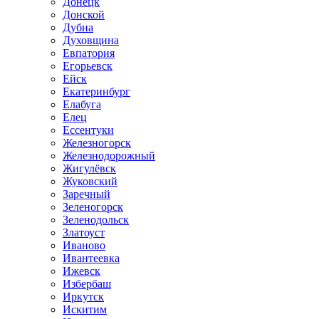
Донецк
Донской
Дубна
Духовщина
Евпатория
Егорьевск
Ейск
Екатеринбург
Елабуга
Елец
Ессентуки
Железногорск
Железнодорожный
Жигулёвск
Жуковский
Заречный
Зеленогорск
Зеленодольск
Златоуст
Иваново
Ивантеевка
Ижевск
Избербаш
Иркутск
Искитим