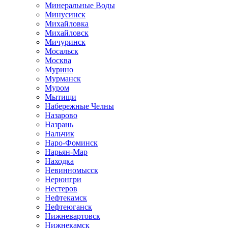
Минеральные Воды
Минусинск
Михайловка
Михайловск
Мичуринск
Мосальск
Москва
Мурино
Мурманск
Муром
Мытищи
Набережные Челны
Назарово
Назрань
Нальчик
Наро-Фоминск
Нарьян-Мар
Находка
Невинномысск
Нерюнгри
Нестеров
Нефтекамск
Нефтеюганск
Нижневартовск
Нижнекамск