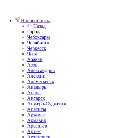
Новосибирск
Назад
Города
Чебоксары
Челябинск
Черкесск
Чита
Абакан
Азов
Александров
Алексин
Альметьевск
Анадырь
Анапа
Ангарск
Анжеро-Судженск
Апатиты
Арзамас
Армавир
Арсеньев
Артём
Артёмовск