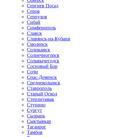
Северск
Сергиев Посад
Серов
Серпухов
Сибай
Симферополь
Славск
Славянск-на-Кубани
Смоленск
Соликамск
Солнечногорск
Сольвычегодск
Сосновый Бор
Сочи
Спас-Деменск
Среднеколымск
Ставрополь
Старый Оскол
Стерлитамак
Ступино
Сургут
Сызрань
Сыктывкар
Таганрог
Тамбов