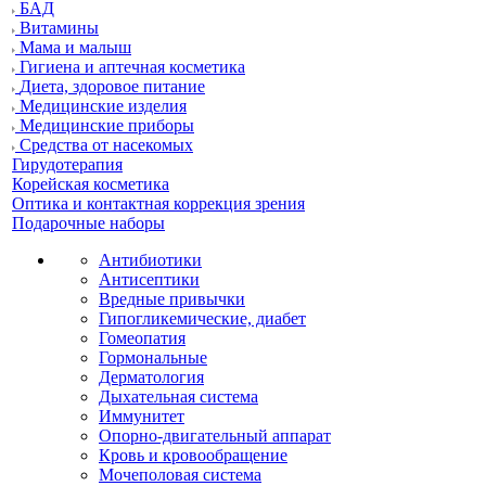
БАД
Витамины
Мама и малыш
Гигиена и аптечная косметика
Диета, здоровое питание
Медицинские изделия
Медицинские приборы
Средства от насекомых
Гирудотерапия
Корейская косметика
Оптика и контактная коррекция зрения
Подарочные наборы
Антибиотики
Антисептики
Вредные привычки
Гипогликемические, диабет
Гомеопатия
Гормональные
Дерматология
Дыхательная система
Иммунитет
Опорно-двигательный аппарат
Кровь и кровообращение
Мочеполовая система