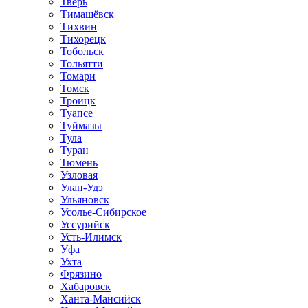
Тверь
Тимашёвск
Тихвин
Тихорецк
Тобольск
Тольятти
Томари
Томск
Троицк
Туапсе
Туймазы
Тула
Туран
Тюмень
Узловая
Улан-Удэ
Ульяновск
Усолье-Сибирское
Уссурийск
Усть-Илимск
Уфа
Ухта
Фрязино
Хабаровск
Ханта-Мансийск