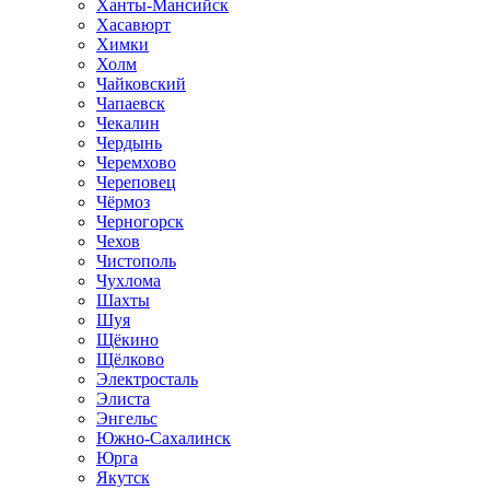
Ханты-Мансийск
Хасавюрт
Химки
Холм
Чайковский
Чапаевск
Чекалин
Чердынь
Черемхово
Череповец
Чёрмоз
Черногорск
Чехов
Чистополь
Чухлома
Шахты
Шуя
Щёкино
Щёлково
Электросталь
Элиста
Энгельс
Южно-Сахалинск
Юрга
Якутск