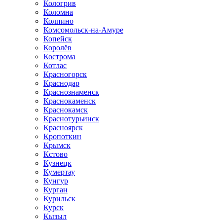
Кологрив
Коломна
Колпино
Комсомольск-на-Амуре
Копейск
Королёв
Кострома
Котлас
Красногорск
Краснодар
Краснознаменск
Краснокаменск
Краснокамск
Краснотурьинск
Красноярск
Кропоткин
Крымск
Кстово
Кузнецк
Кумертау
Кунгур
Курган
Курильск
Курск
Кызыл