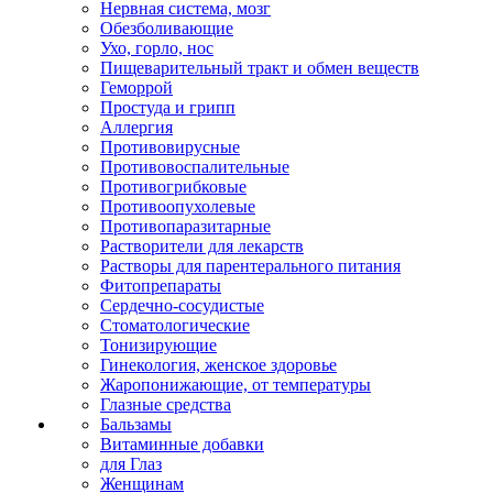
Нервная система, мозг
Обезболивающие
Ухо, горло, нос
Пищеварительный тракт и обмен веществ
Геморрой
Простуда и грипп
Аллергия
Противовирусные
Противовоспалительные
Противогрибковые
Противоопухолевые
Противопаразитарные
Растворители для лекарств
Растворы для парентерального питания
Фитопрепараты
Сердечно-сосудистые
Стоматологические
Тонизирующие
Гинекология, женское здоровье
Жаропонижающие, от температуры
Глазные средства
Бальзамы
Витаминные добавки
для Глаз
Женщинам