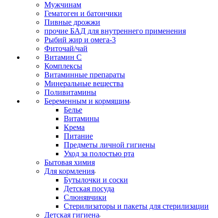
Мужчинам
Гематоген и батончики
Пивные дрожжи
прочие БАД для внутреннего применения
Рыбий жир и омега-3
Фиточай/чай
Витамин С
Комплексы
Витаминные препараты
Минеральные вещества
Поливитамины
Беременным и кормящим
Белье
Витамины
Крема
Питание
Предметы личной гигиены
Уход за полостью рта
Бытовая химия
Для кормления
Бутылочки и соски
Детская посуда
Слюнявчики
Стерилизаторы и пакеты для стерилизации
Детская гигиена