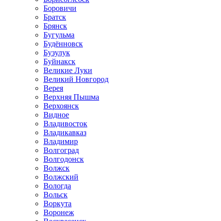
Боровичи
Братск
Брянск
Бугульма
Будённовск
Бузулук
Буйнакск
Великие Луки
Великий Новгород
Верея
Верхняя Пышма
Верхоянск
Видное
Владивосток
Владикавказ
Владимир
Волгоград
Волгодонск
Волжск
Волжский
Вологда
Вольск
Воркута
Воронеж