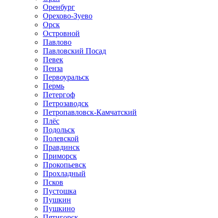
Оренбург
Орехово-Зуево
Орск
Островной
Павлово
Павловский Посад
Певек
Пенза
Первоуральск
Пермь
Петергоф
Петрозаводск
Петропавловск-Камчатский
Плёс
Подольск
Полевской
Правдинск
Приморск
Прокопьевск
Прохладный
Псков
Пустошка
Пушкин
Пушкино
Пятигорск