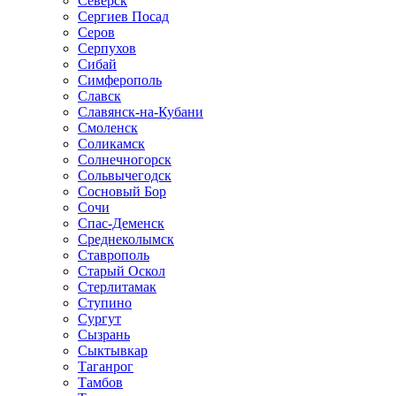
Северск
Сергиев Посад
Серов
Серпухов
Сибай
Симферополь
Славск
Славянск-на-Кубани
Смоленск
Соликамск
Солнечногорск
Сольвычегодск
Сосновый Бор
Сочи
Спас-Деменск
Среднеколымск
Ставрополь
Старый Оскол
Стерлитамак
Ступино
Сургут
Сызрань
Сыктывкар
Таганрог
Тамбов