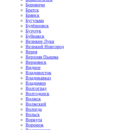
Боровичи
Братск
Брянск
Бугульма
Будённовск
Бузулук
Буйнакск
Великие Луки
Великий Новгород
Верея
Верхняя Пышма
Верхоянск
Видное
Владивосток
Владикавказ
Владимир
Волгоград
Волгодонск
Волжск
Волжский
Вологда
Вольск
Воркута
Воронеж