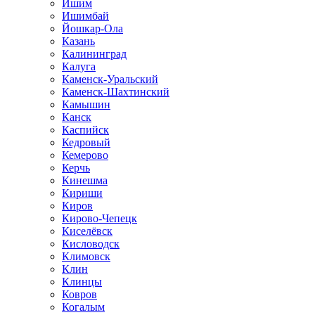
Ишим
Ишимбай
Йошкар-Ола
Казань
Калининград
Калуга
Каменск-Уральский
Каменск-Шахтинский
Камышин
Канск
Каспийск
Кедровый
Кемерово
Керчь
Кинешма
Кириши
Киров
Кирово-Чепецк
Киселёвск
Кисловодск
Климовск
Клин
Клинцы
Ковров
Когалым