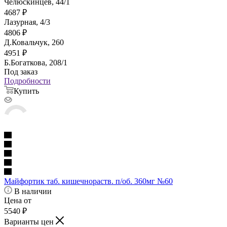
Челюскинцев, 44/1
4687
₽
Лазурная, 4/3
4806
₽
Д.Ковальчук, 260
4951
₽
Б.Богаткова, 208/1
Под заказ
Подробности
Купить
Майфортик таб. кишечнораств. п/об. 360мг №60
В наличии
Цена от
5540
₽
Варианты цен