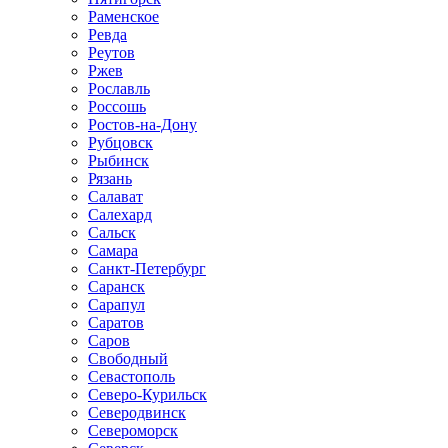
Раменское
Ревда
Реутов
Ржев
Рославль
Россошь
Ростов-на-Дону
Рубцовск
Рыбинск
Рязань
Салават
Салехард
Сальск
Самара
Санкт-Петербург
Саранск
Сарапул
Саратов
Саров
Свободный
Севастополь
Северо-Курильск
Северодвинск
Североморск