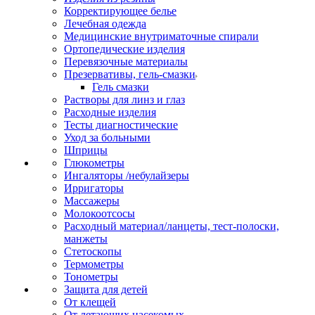
Корректирующее белье
Лечебная одежда
Медицинские внутриматочные спирали
Ортопедические изделия
Перевязочные материалы
Презервативы, гель-смазки
Гель смазки
Растворы для линз и глаз
Расходные изделия
Тесты диагностические
Уход за больными
Шприцы
Глюкометры
Ингаляторы /небулайзеры
Ирригаторы
Массажеры
Молокоотсосы
Расходный материал/ланцеты, тест-полоски,
манжеты
Стетоскопы
Термометры
Тонометры
Защита для детей
От клещей
От летающих насекомых