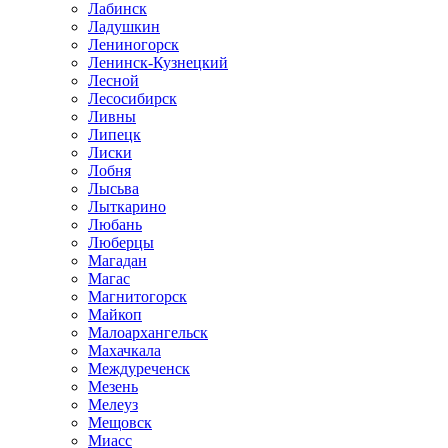
Лабинск
Ладушкин
Лениногорск
Ленинск-Кузнецкий
Лесной
Лесосибирск
Ливны
Липецк
Лиски
Лобня
Лысьва
Лыткарино
Любань
Люберцы
Магадан
Магас
Магнитогорск
Майкоп
Малоархангельск
Махачкала
Междуреченск
Мезень
Мелеуз
Мещовск
Миасс