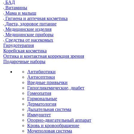
БАД
Витамины
Мама и малыш
Гигиена и аптечная косметика
Диета, здоровое питание
Медицинские изделия
Медицинские приборы
Средства от насекомых
Гирудотерапия
Корейская косметика
Оптика и контактная коррекция зрения
Подарочные наборы
Антибиотики
Антисептики
Вредные привычки
Гипогликемические, диабет
Гомеопатия
Гормональные
Дерматология
Дыхательная система
Иммунитет
Опорно-двигательный аппарат
Кровь и кровообращение
Мочеполовая система