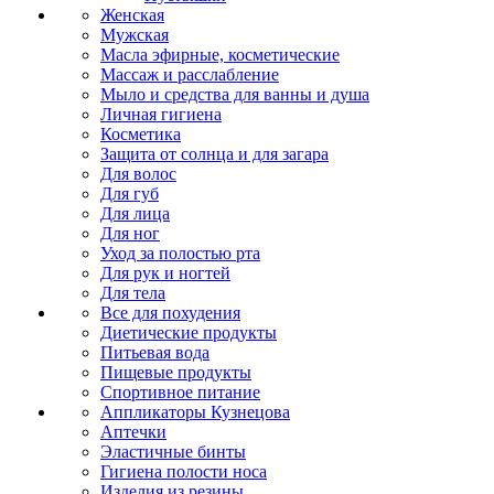
Женская
Мужская
Масла эфирные, косметические
Массаж и расслабление
Мыло и средства для ванны и душа
Личная гигиена
Косметика
Защита от солнца и для загара
Для волос
Для губ
Для лица
Для ног
Уход за полостью рта
Для рук и ногтей
Для тела
Все для похудения
Диетические продукты
Питьевая вода
Пищевые продукты
Спортивное питание
Аппликаторы Кузнецова
Аптечки
Эластичные бинты
Гигиена полости носа
Изделия из резины