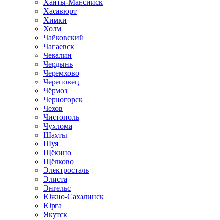
Ханты-Мансийск
Хасавюрт
Химки
Холм
Чайковский
Чапаевск
Чекалин
Чердынь
Черемхово
Череповец
Чёрмоз
Черногорск
Чехов
Чистополь
Чухлома
Шахты
Шуя
Щёкино
Щёлково
Электросталь
Элиста
Энгельс
Южно-Сахалинск
Юрга
Якутск