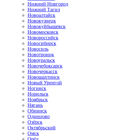
Нижний Новгород
Нижний Тагил
Новоалтайск
Новокузнецк
Новокуйбышевск
Новомосковск
Новороссийск
Новосибирск
Новосиль
Новотроицк
Новоуральск
Новочебоксарск
Новочеркасск
Новошахтинск
Новый Уренгой
Ногинск
Норильск
Ноябрьск
Нягань
Обнинск
Одинцово
Озёрск
Октябрьский
Омск
Орёл