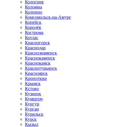
Кологрив
Коломна
Колпино
Комсомольск-на-Амуре
Копейск
Королёв
Кострома
Котлас
Красногорск
Краснодар
Краснознаменск
Краснокаменск
Краснокамск
Краснотурьинск
Красноярск
Кропоткин
Крымск
Кстово
Кузнецк
Кумертау
Кунгур
Курган
Курильск
Курск
Кызыл