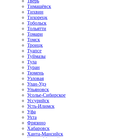
Тверь
Тимашёвск
Тихвин
Тихорецк
Тобольск
Тольятти
Томари
Томск
Троицк
Туапсе
Туймазы
Тула
Туран
Тюмень
Узловая
Улан-Удэ
Ульяновск
Усолье-Сибирское
Уссурийск
Усть-Илимск
Уфа
Ухта
Фрязино
Хабаровск
Ханта-Мансийск