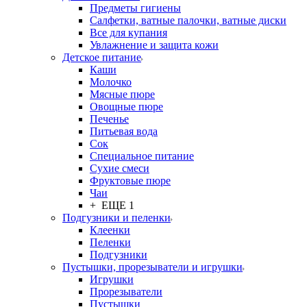
Предметы гигиены
Салфетки, ватные палочки, ватные диски
Все для купания
Увлажнение и защита кожи
Детское питание
Каши
Молочко
Мясные пюре
Овощные пюре
Печенье
Питьевая вода
Сок
Специальное питание
Сухие смеси
Фруктовые пюре
Чаи
+ ЕЩЕ 1
Подгузники и пеленки
Клеенки
Пеленки
Подгузники
Пустышки, прорезыватели и игрушки
Игрушки
Прорезыватели
Пустышки