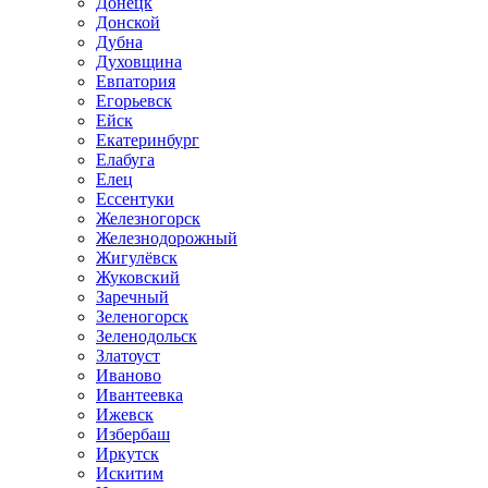
Донецк
Донской
Дубна
Духовщина
Евпатория
Егорьевск
Ейск
Екатеринбург
Елабуга
Елец
Ессентуки
Железногорск
Железнодорожный
Жигулёвск
Жуковский
Заречный
Зеленогорск
Зеленодольск
Златоуст
Иваново
Ивантеевка
Ижевск
Избербаш
Иркутск
Искитим