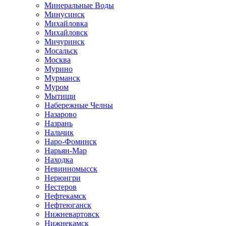
Минеральные Воды
Минусинск
Михайловка
Михайловск
Мичуринск
Мосальск
Москва
Мурино
Мурманск
Муром
Мытищи
Набережные Челны
Назарово
Назрань
Нальчик
Наро-Фоминск
Нарьян-Мар
Находка
Невинномысск
Нерюнгри
Нестеров
Нефтекамск
Нефтеюганск
Нижневартовск
Нижнекамск