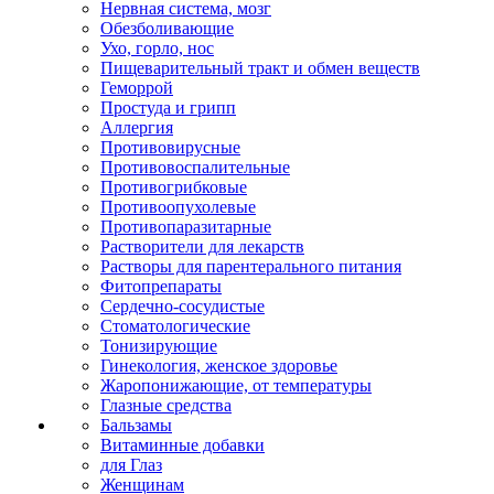
Нервная система, мозг
Обезболивающие
Ухо, горло, нос
Пищеварительный тракт и обмен веществ
Геморрой
Простуда и грипп
Аллергия
Противовирусные
Противовоспалительные
Противогрибковые
Противоопухолевые
Противопаразитарные
Растворители для лекарств
Растворы для парентерального питания
Фитопрепараты
Сердечно-сосудистые
Стоматологические
Тонизирующие
Гинекология, женское здоровье
Жаропонижающие, от температуры
Глазные средства
Бальзамы
Витаминные добавки
для Глаз
Женщинам