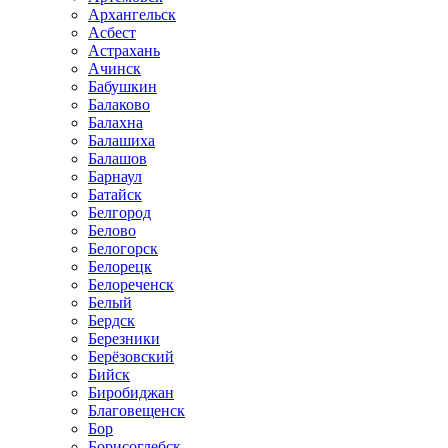
Архангельск
Асбест
Астрахань
Ачинск
Бабушкин
Балаково
Балахна
Балашиха
Балашов
Барнаул
Батайск
Белгород
Белово
Белогорск
Белорецк
Белореченск
Белый
Бердск
Березники
Берёзовский
Бийск
Биробиджан
Благовещенск
Бор
Борисоглебск