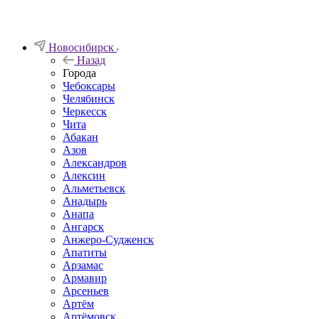
Новосибирск
Назад
Города
Чебоксары
Челябинск
Черкесск
Чита
Абакан
Азов
Александров
Алексин
Альметьевск
Анадырь
Анапа
Ангарск
Анжеро-Судженск
Апатиты
Арзамас
Армавир
Арсеньев
Артём
Артёмовск