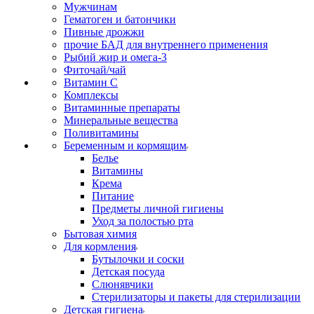
Мужчинам
Гематоген и батончики
Пивные дрожжи
прочие БАД для внутреннего применения
Рыбий жир и омега-3
Фиточай/чай
Витамин С
Комплексы
Витаминные препараты
Минеральные вещества
Поливитамины
Беременным и кормящим
Белье
Витамины
Крема
Питание
Предметы личной гигиены
Уход за полостью рта
Бытовая химия
Для кормления
Бутылочки и соски
Детская посуда
Слюнявчики
Стерилизаторы и пакеты для стерилизации
Детская гигиена