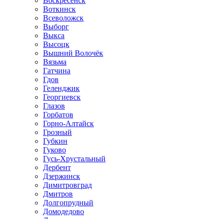
Воскресенск
Воткинск
Всеволожск
Выборг
Выкса
Высоцк
Вышний Волочёк
Вязьма
Гатчина
Гдов
Геленджик
Георгиевск
Глазов
Горбатов
Горно-Алтайск
Грозный
Губкин
Гуково
Гусь-Хрустальный
Дербент
Дзержинск
Димитровград
Дмитров
Долгопрудный
Домодедово