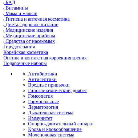
БАД
Витамины
Мама и малыш
Гигиена и аптечная косметика
Диета, здоровое питание
Медицинские изделия
Медицинские приборы
Средства от насекомых
Гирудотерапия
Корейская косметика
Оптика и контактная коррекция зрения
Подарочные наборы
Антибиотики
Антисептики
Вредные привычки
Гипогликемические, диабет
Гомеопатия
Гормональные
Дерматология
Дыхательная система
Иммунитет
Опорно-двигательный аппарат
Кровь и кровообращение
Мочеполовая система