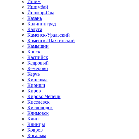
Ишим
Ишимбай
Йошкар-Ола
Казань
Калининград
Калуга
Каменск-Уральский
Каменск-Шахтинский
Камышин
Канск
Каспийск
Кедровый
Кемерово
Керчь
Кинешма
Кириши
Киров
Кирово-Чепецк
Киселёвск
Кисловодск
Климовск
Клин
Клинцы
Ковров
Когалым