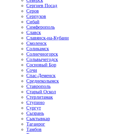
Северск
Сергиев Посад
Серов
Серпухов
Сибай
Симферополь
Славск
Славянск-на-Кубани
Смоленск
Соликамск
Солнечногорск
Сольвычегодск
Сосновый Бор
Сочи
Спас-Деменск
Среднеколымск
Ставрополь
Старый Оскол
Стерлитамак
Ступино
Сургут
Сызрань
Сыктывкар
Таганрог
Тамбов