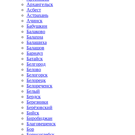
Архангельск
Асбест
Астрахань
Ачинск
Бабушкин
Балаково
Балахна
Балашиха
Балашов
Барнаул
Батайск
Белгород
Белово
Белогорск
Белорецк
Белореченск
Белый
Бердск
Березники
Берёзовский
Бийск
Биробиджан
Благовещенск
Бор
Борисоглебск