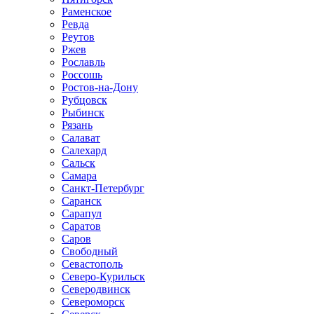
Раменское
Ревда
Реутов
Ржев
Рославль
Россошь
Ростов-на-Дону
Рубцовск
Рыбинск
Рязань
Салават
Салехард
Сальск
Самара
Санкт-Петербург
Саранск
Сарапул
Саратов
Саров
Свободный
Севастополь
Северо-Курильск
Северодвинск
Североморск