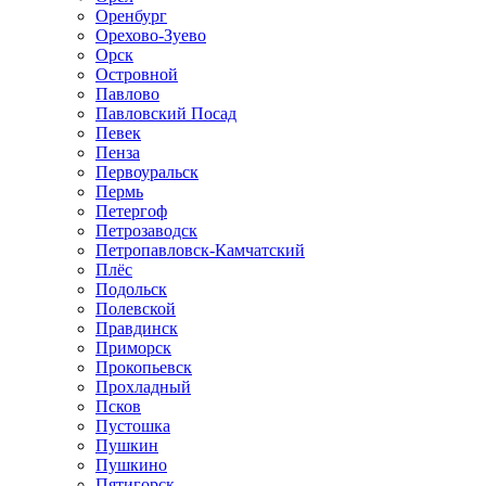
Оренбург
Орехово-Зуево
Орск
Островной
Павлово
Павловский Посад
Певек
Пенза
Первоуральск
Пермь
Петергоф
Петрозаводск
Петропавловск-Камчатский
Плёс
Подольск
Полевской
Правдинск
Приморск
Прокопьевск
Прохладный
Псков
Пустошка
Пушкин
Пушкино
Пятигорск