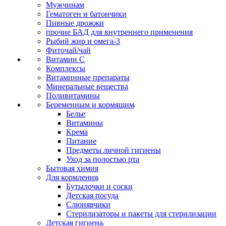
Мужчинам
Гематоген и батончики
Пивные дрожжи
прочие БАД для внутреннего применения
Рыбий жир и омега-3
Фиточай/чай
Витамин С
Комплексы
Витаминные препараты
Минеральные вещества
Поливитамины
Беременным и кормящим
Белье
Витамины
Крема
Питание
Предметы личной гигиены
Уход за полостью рта
Бытовая химия
Для кормления
Бутылочки и соски
Детская посуда
Слюнявчики
Стерилизаторы и пакеты для стерилизации
Детская гигиена