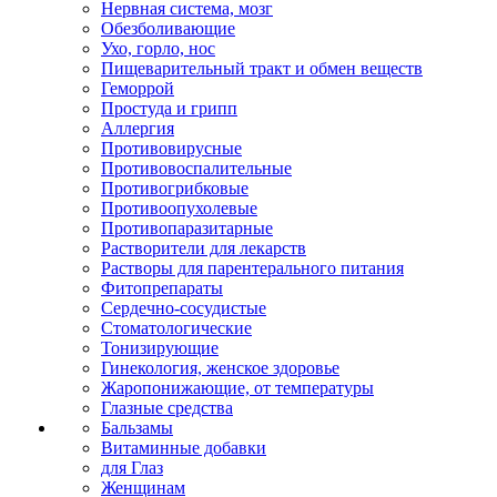
Нервная система, мозг
Обезболивающие
Ухо, горло, нос
Пищеварительный тракт и обмен веществ
Геморрой
Простуда и грипп
Аллергия
Противовирусные
Противовоспалительные
Противогрибковые
Противоопухолевые
Противопаразитарные
Растворители для лекарств
Растворы для парентерального питания
Фитопрепараты
Сердечно-сосудистые
Стоматологические
Тонизирующие
Гинекология, женское здоровье
Жаропонижающие, от температуры
Глазные средства
Бальзамы
Витаминные добавки
для Глаз
Женщинам