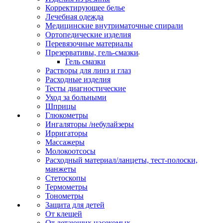
Корректирующее белье
Лечебная одежда
Медицинские внутриматочные спирали
Ортопедические изделия
Перевязочные материалы
Презервативы, гель-смазки
Гель смазки
Растворы для линз и глаз
Расходные изделия
Тесты диагностические
Уход за больными
Шприцы
Глюкометры
Ингаляторы /небулайзеры
Ирригаторы
Массажеры
Молокоотсосы
Расходный материал/ланцеты, тест-полоски,
манжеты
Стетоскопы
Термометры
Тонометры
Защита для детей
От клещей
От летающих насекомых