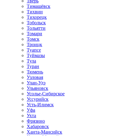
Тверь
Тимашёвск
Тихвин
Тихорецк
Тобольск
Тольятти
Томари
Томск
Троицк
Туапсе
Туймазы
Тула
Туран
Тюмень
Узловая
Улан-Удэ
Ульяновск
Усолье-Сибирское
Уссурийск
Усть-Илимск
Уфа
Ухта
Фрязино
Хабаровск
Ханта-Мансийск