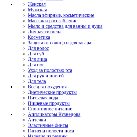
Женская
Мужская
Масла эфирные, косметические
Массаж и расслабление
Мыло и средства для ванны и душа
Личная гигиена
Косметика
Защита от солнца и для загара
Для волос
Для губ
Для лица
Для ног
Уход за полостью рта
Для рук и ногтей
Для тела
Все для похудения
Диетические продукты
Питьевая вода
Пищевые продукты
Спортивное питание
Аппликаторы Кузнецова
Аптечки
Эластичные бинты
Гигиена полости носа
Изделия из резины