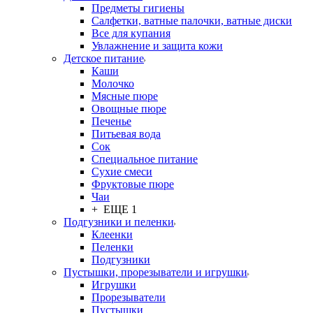
Предметы гигиены
Салфетки, ватные палочки, ватные диски
Все для купания
Увлажнение и защита кожи
Детское питание
Каши
Молочко
Мясные пюре
Овощные пюре
Печенье
Питьевая вода
Сок
Специальное питание
Сухие смеси
Фруктовые пюре
Чаи
+ ЕЩЕ 1
Подгузники и пеленки
Клеенки
Пеленки
Подгузники
Пустышки, прорезыватели и игрушки
Игрушки
Прорезыватели
Пустышки