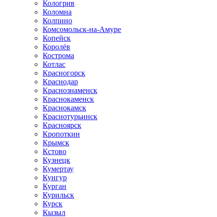
Кологрив
Коломна
Колпино
Комсомольск-на-Амуре
Копейск
Королёв
Кострома
Котлас
Красногорск
Краснодар
Краснознаменск
Краснокаменск
Краснокамск
Краснотурьинск
Красноярск
Кропоткин
Крымск
Кстово
Кузнецк
Кумертау
Кунгур
Курган
Курильск
Курск
Кызыл