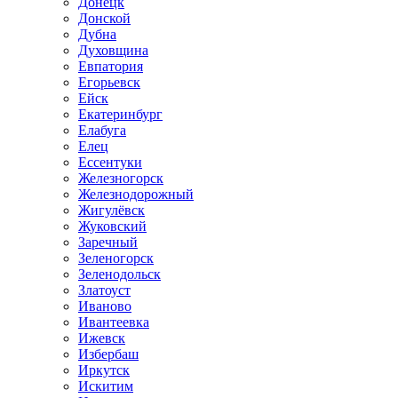
Донецк
Донской
Дубна
Духовщина
Евпатория
Егорьевск
Ейск
Екатеринбург
Елабуга
Елец
Ессентуки
Железногорск
Железнодорожный
Жигулёвск
Жуковский
Заречный
Зеленогорск
Зеленодольск
Златоуст
Иваново
Ивантеевка
Ижевск
Избербаш
Иркутск
Искитим