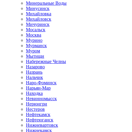
Минеральные Воды
Минусинск
Михайловка
Михайловск
Мичуринск
Мосальск
Москва
Мурино
Мурманск
Муром
Мытищи
Набережные Челны
Назарово
Назрань
Нальчик
Наро-Фоминск
Нарьян-Мар
Находка
Невинномысск
Нерюнгри
Нестеров
Нефтекамск
Нефтеюганск
Нижневартовск
Нижнекамск