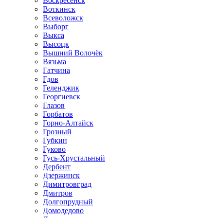
Воскресенск
Воткинск
Всеволожск
Выборг
Выкса
Высоцк
Вышний Волочёк
Вязьма
Гатчина
Гдов
Геленджик
Георгиевск
Глазов
Горбатов
Горно-Алтайск
Грозный
Губкин
Гуково
Гусь-Хрустальный
Дербент
Дзержинск
Димитровград
Дмитров
Долгопрудный
Домодедово