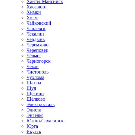
Ханты-Мансийск
Хасавюрт
Химки
Холм
Чайковский
Чапаевск
Чекалин
Чердынь
Черемхово
Череповец
Чёрмоз
Черногорск
Чехов
Чистополь
Чухлома
Шахты
Шуя
Щёкино
Щёлково
Электросталь
Элиста
Энгельс
Южно-Сахалинск
Юрга
Якутск