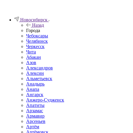
Новосибирск
Назад
Города
Чебоксары
Челябинск
Черкесск
Чита
Абакан
Азов
Александров
Алексин
Альметьевск
Анадырь
Анапа
Ангарск
Анжеро-Судженск
Апатиты
Арзамас
Армавир
Арсеньев
Артём
Артёмовск