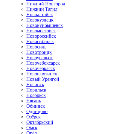
Нижний Новгород
Нижний Тагил
Новоалтайск
Новокузнецк
Новокуйбышевск
Новомосковск
Новороссийск
Новосибирск
Новосиль
Новотроицк
Новоуральск
Новочебоксарск
Новочеркасск
Новошахтинск
Новый Уренгой
Ногинск
Норильск
Ноябрьск
Нягань
Обнинск
Одинцово
Озёрск
Октябрьский
Омск
Орёл