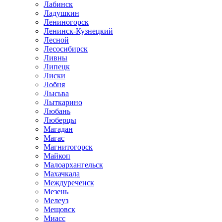
Лабинск
Ладушкин
Лениногорск
Ленинск-Кузнецкий
Лесной
Лесосибирск
Ливны
Липецк
Лиски
Лобня
Лысьва
Лыткарино
Любань
Люберцы
Магадан
Магас
Магнитогорск
Майкоп
Малоархангельск
Махачкала
Междуреченск
Мезень
Мелеуз
Мещовск
Миасс