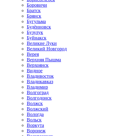
Боровичи
Братск
Брянск
Бугульма
Будённовск
Бузулук
Буйнакск
Великие Луки
Великий Новгород
Верея
Верхняя Пышма
Верхоянск
Видное
Владивосток
Владикавказ
Владимир
Волгоград
Волгодонск
Волжск
Волжский
Вологда
Вольск
Воркута
Воронеж