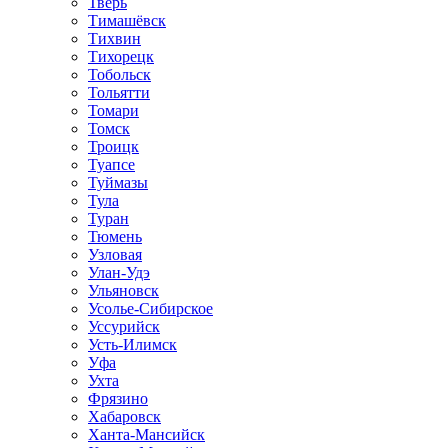
Тверь
Тимашёвск
Тихвин
Тихорецк
Тобольск
Тольятти
Томари
Томск
Троицк
Туапсе
Туймазы
Тула
Туран
Тюмень
Узловая
Улан-Удэ
Ульяновск
Усолье-Сибирское
Уссурийск
Усть-Илимск
Уфа
Ухта
Фрязино
Хабаровск
Ханта-Мансийск