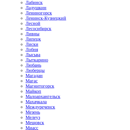
Лабинск
Ладушкин
Лениногорск
Ленинск-Кузнецкий
Лесной
Лесосибирск
Ливны
Липецк
Лиски
Лобня
Лысьва
Лыткарино
Любань
Люберцы
Магадан
Магас
Магнитогорск
Майкоп
Малоархангельск
Махачкала
Междуреченск
Мезень
Мелеуз
Мещовск
Миасс