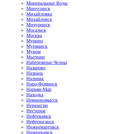
Минеральные Воды
Минусинск
Михайловка
Михайловск
Мичуринск
Мосальск
Москва
Мурино
Мурманск
Муром
Мытищи
Набережные Челны
Назарово
Назрань
Нальчик
Наро-Фоминск
Нарьян-Мар
Находка
Невинномысск
Нерюнгри
Нестеров
Нефтекамск
Нефтеюганск
Нижневартовск
Нижнекамск