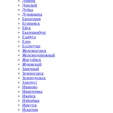
Донецк
Донской
Дубна
Духовщина
Евпатория
Егорьевск
Ейск
Екатеринбург
Елабуга
Елец
Ессентуки
Железногорск
Железнодорожный
Жигулёвск
Жуковский
Заречный
Зеленогорск
Зеленодольск
Златоуст
Иваново
Ивантеевка
Ижевск
Избербаш
Иркутск
Искитим