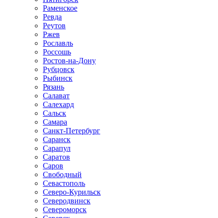
Раменское
Ревда
Реутов
Ржев
Рославль
Россошь
Ростов-на-Дону
Рубцовск
Рыбинск
Рязань
Салават
Салехард
Сальск
Самара
Санкт-Петербург
Саранск
Сарапул
Саратов
Саров
Свободный
Севастополь
Северо-Курильск
Северодвинск
Североморск