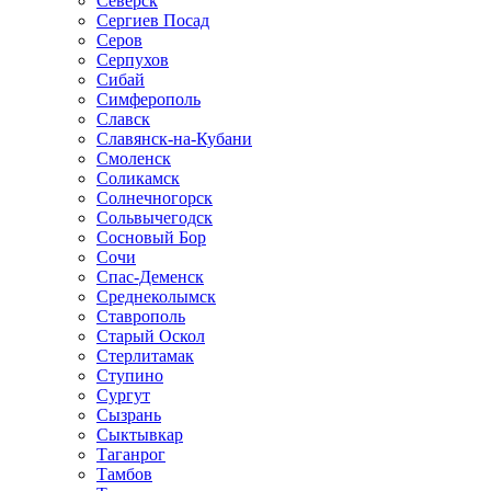
Северск
Сергиев Посад
Серов
Серпухов
Сибай
Симферополь
Славск
Славянск-на-Кубани
Смоленск
Соликамск
Солнечногорск
Сольвычегодск
Сосновый Бор
Сочи
Спас-Деменск
Среднеколымск
Ставрополь
Старый Оскол
Стерлитамак
Ступино
Сургут
Сызрань
Сыктывкар
Таганрог
Тамбов