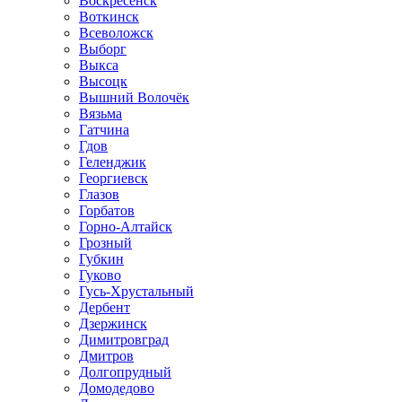
Воскресенск
Воткинск
Всеволожск
Выборг
Выкса
Высоцк
Вышний Волочёк
Вязьма
Гатчина
Гдов
Геленджик
Георгиевск
Глазов
Горбатов
Горно-Алтайск
Грозный
Губкин
Гуково
Гусь-Хрустальный
Дербент
Дзержинск
Димитровград
Дмитров
Долгопрудный
Домодедово