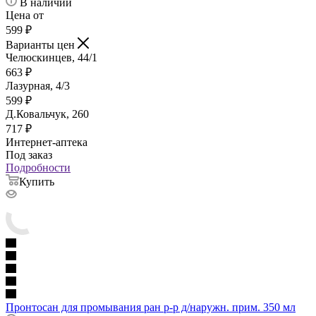
В наличии
Цена от
599
₽
Варианты цен
Челюскинцев, 44/1
663
₽
Лазурная, 4/3
599
₽
Д.Ковальчук, 260
717
₽
Интернет-аптека
Под заказ
Подробности
Купить
Пронтосан для промывания ран р-р д/наружн. прим. 350 мл