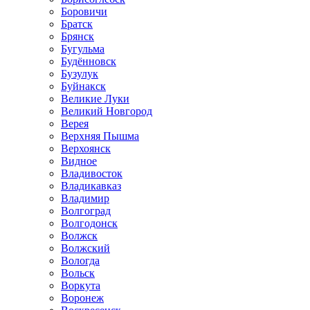
Боровичи
Братск
Брянск
Бугульма
Будённовск
Бузулук
Буйнакск
Великие Луки
Великий Новгород
Верея
Верхняя Пышма
Верхоянск
Видное
Владивосток
Владикавказ
Владимир
Волгоград
Волгодонск
Волжск
Волжский
Вологда
Вольск
Воркута
Воронеж