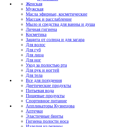
Женская
Мужская
Масла эфирные, косметические
Массаж и расслабление
Мыло и средства для ванны и душа
Личная гигиена
Косметика
Защита от солнца и для загара
Для волос
Для губ
Для лица
Для ног
Уход за полостью рта
Для рук и ногтей
Для тела
Все для похудения
Диетические продукты
Питьевая вода
Пищевые продукты
Спортивное питание
Аппликаторы Кузнецова
Аптечки
Эластичные бинты
Гигиена полости носа
Изделия из резины