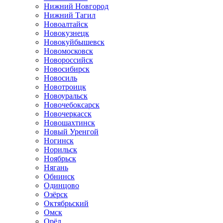
Нижний Новгород
Нижний Тагил
Новоалтайск
Новокузнецк
Новокуйбышевск
Новомосковск
Новороссийск
Новосибирск
Новосиль
Новотроицк
Новоуральск
Новочебоксарск
Новочеркасск
Новошахтинск
Новый Уренгой
Ногинск
Норильск
Ноябрьск
Нягань
Обнинск
Одинцово
Озёрск
Октябрьский
Омск
Орёл