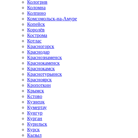
Кологрив
Коломна
Колпино
Комсомольск-на-Амуре
Копейск
Королёв
Кострома
Котлас
Красногорск
Краснодар
Краснознаменск
Краснокаменск
Краснокамск
Краснотурьинск
Красноярск
Кропоткин
Крымск
Кстово
Кузнецк
Кумертау
Кунгур
Курган
Курильск
Курск
Кызыл