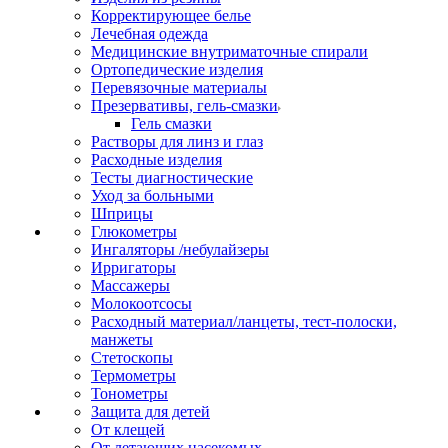
Корректирующее белье
Лечебная одежда
Медицинские внутриматочные спирали
Ортопедические изделия
Перевязочные материалы
Презервативы, гель-смазки
Гель смазки
Растворы для линз и глаз
Расходные изделия
Тесты диагностические
Уход за больными
Шприцы
Глюкометры
Ингаляторы /небулайзеры
Ирригаторы
Массажеры
Молокоотсосы
Расходный материал/ланцеты, тест-полоски,
манжеты
Стетоскопы
Термометры
Тонометры
Защита для детей
От клещей
От летающих насекомых