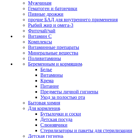
Мужчинам
Гематоген и батончики
Пивные дрожжи
прочие БАД для внутреннего применения
Рыбий жир и омега-3
Фиточай/чай
Витамин С
Комплексы
Витаминные препараты
Минеральные вещества
Поливитамины
Беременным и кормящим
Белье
Витамины
Крема
Питание
Предметы личной гигиены
Уход за полостью рта
Бытовая химия
Для кормления
Бутылочки и соски
Детская посуда
Слюнявчики
Стерилизаторы и пакеты для стерилизации
Детская гигиена