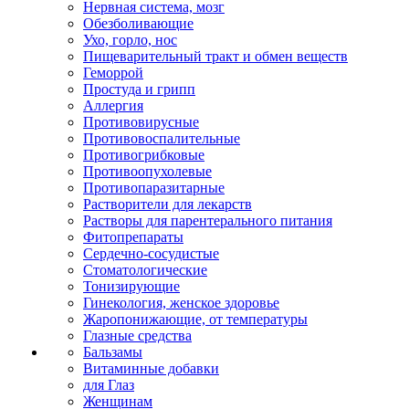
Нервная система, мозг
Обезболивающие
Ухо, горло, нос
Пищеварительный тракт и обмен веществ
Геморрой
Простуда и грипп
Аллергия
Противовирусные
Противовоспалительные
Противогрибковые
Противоопухолевые
Противопаразитарные
Растворители для лекарств
Растворы для парентерального питания
Фитопрепараты
Сердечно-сосудистые
Стоматологические
Тонизирующие
Гинекология, женское здоровье
Жаропонижающие, от температуры
Глазные средства
Бальзамы
Витаминные добавки
для Глаз
Женщинам