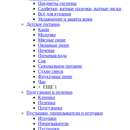
Предметы гигиены
Салфетки, ватные палочки, ватные диски
Все для купания
Увлажнение и защита кожи
Детское питание
Каши
Молочко
Мясные пюре
Овощные пюре
Печенье
Питьевая вода
Сок
Специальное питание
Сухие смеси
Фруктовые пюре
Чаи
+ ЕЩЕ 1
Подгузники и пеленки
Клеенки
Пеленки
Подгузники
Пустышки, прорезыватели и игрушки
Игрушки
Прорезыватели
Пустышки