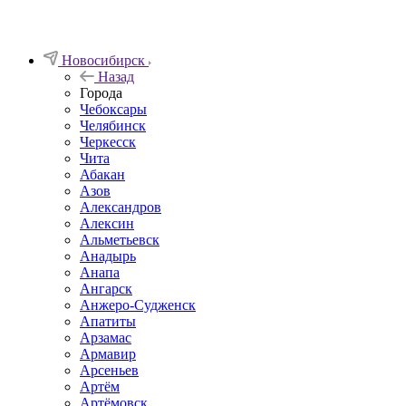
Новосибирск
Назад
Города
Чебоксары
Челябинск
Черкесск
Чита
Абакан
Азов
Александров
Алексин
Альметьевск
Анадырь
Анапа
Ангарск
Анжеро-Судженск
Апатиты
Арзамас
Армавир
Арсеньев
Артём
Артёмовск