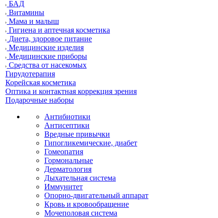
БАД
Витамины
Мама и малыш
Гигиена и аптечная косметика
Диета, здоровое питание
Медицинские изделия
Медицинские приборы
Средства от насекомых
Гирудотерапия
Корейская косметика
Оптика и контактная коррекция зрения
Подарочные наборы
Антибиотики
Антисептики
Вредные привычки
Гипогликемические, диабет
Гомеопатия
Гормональные
Дерматология
Дыхательная система
Иммунитет
Опорно-двигательный аппарат
Кровь и кровообращение
Мочеполовая система