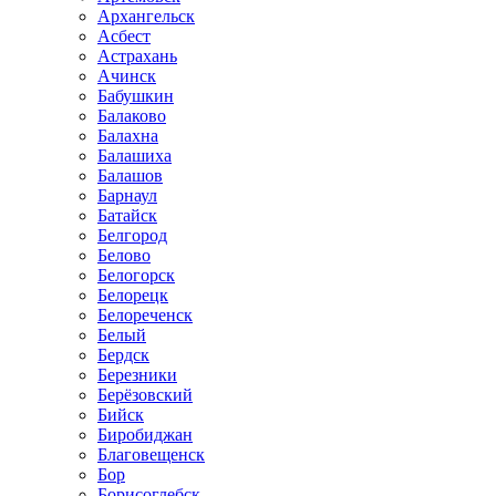
Архангельск
Асбест
Астрахань
Ачинск
Бабушкин
Балаково
Балахна
Балашиха
Балашов
Барнаул
Батайск
Белгород
Белово
Белогорск
Белорецк
Белореченск
Белый
Бердск
Березники
Берёзовский
Бийск
Биробиджан
Благовещенск
Бор
Борисоглебск