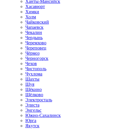
Ханты-Мансийск
Хасавюрт
Химки
Холм
Чайковский
Чапаевск
Чекалин
Чердынь
Черемхово
Череповец
Чёрмоз
Черногорск
Чехов
Чистополь
Чухлома
Шахты
Шуя
Щёкино
Щёлково
Электросталь
Элиста
Энгельс
Южно-Сахалинск
Юрга
Якутск