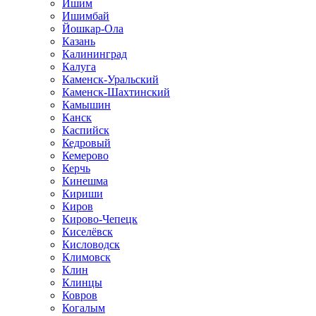
Ишим
Ишимбай
Йошкар-Ола
Казань
Калининград
Калуга
Каменск-Уральский
Каменск-Шахтинский
Камышин
Канск
Каспийск
Кедровый
Кемерово
Керчь
Кинешма
Кириши
Киров
Кирово-Чепецк
Киселёвск
Кисловодск
Климовск
Клин
Клинцы
Ковров
Когалым