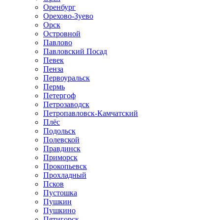
Оренбург
Орехово-Зуево
Орск
Островной
Павлово
Павловский Посад
Певек
Пенза
Первоуральск
Пермь
Петергоф
Петрозаводск
Петропавловск-Камчатский
Плёс
Подольск
Полевской
Правдинск
Приморск
Прокопьевск
Прохладный
Псков
Пустошка
Пушкин
Пушкино
Пятигорск