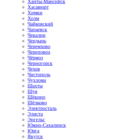
Ханты-Мансийск
Хасавюрт
Химки
Холм
Чайковский
Чапаевск
Чекалин
Чердынь
Черемхово
Череповец
Чёрмоз
Черногорск
Чехов
Чистополь
Чухлома
Шахты
Шуя
Щёкино
Щёлково
Электросталь
Элиста
Энгельс
Южно-Сахалинск
Юрга
Якутск