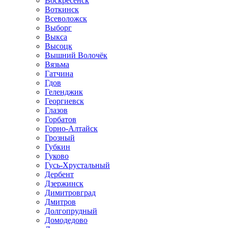
Воскресенск
Воткинск
Всеволожск
Выборг
Выкса
Высоцк
Вышний Волочёк
Вязьма
Гатчина
Гдов
Геленджик
Георгиевск
Глазов
Горбатов
Горно-Алтайск
Грозный
Губкин
Гуково
Гусь-Хрустальный
Дербент
Дзержинск
Димитровград
Дмитров
Долгопрудный
Домодедово