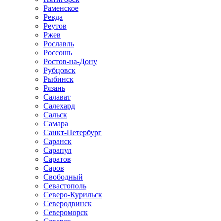
Раменское
Ревда
Реутов
Ржев
Рославль
Россошь
Ростов-на-Дону
Рубцовск
Рыбинск
Рязань
Салават
Салехард
Сальск
Самара
Санкт-Петербург
Саранск
Сарапул
Саратов
Саров
Свободный
Севастополь
Северо-Курильск
Северодвинск
Североморск