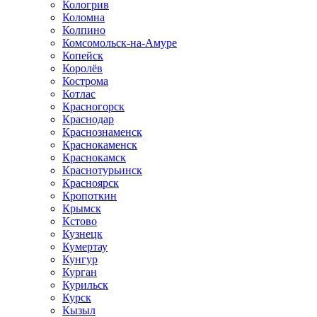
Кологрив
Коломна
Колпино
Комсомольск-на-Амуре
Копейск
Королёв
Кострома
Котлас
Красногорск
Краснодар
Краснознаменск
Краснокаменск
Краснокамск
Краснотурьинск
Красноярск
Кропоткин
Крымск
Кстово
Кузнецк
Кумертау
Кунгур
Курган
Курильск
Курск
Кызыл