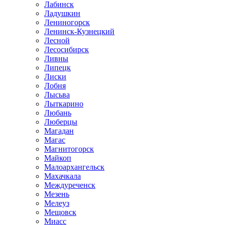
Лабинск
Ладушкин
Лениногорск
Ленинск-Кузнецкий
Лесной
Лесосибирск
Ливны
Липецк
Лиски
Лобня
Лысьва
Лыткарино
Любань
Люберцы
Магадан
Магас
Магнитогорск
Майкоп
Малоархангельск
Махачкала
Междуреченск
Мезень
Мелеуз
Мещовск
Миасс