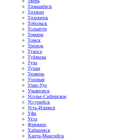
Тверь
Тимашёвск
Тихвин
Тихорецк
Тобольск
Тольятти
Томари
Томск
Троицк
Туапсе
Туймазы
Тула
Туран
Тюмень
Узловая
Улан-Удэ
Ульяновск
Усолье-Сибирское
Уссурийск
Усть-Илимск
Уфа
Ухта
Фрязино
Хабаровск
Ханта-Мансийск