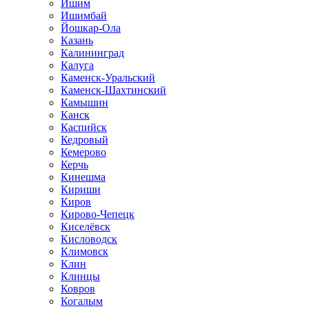
Ишим
Ишимбай
Йошкар-Ола
Казань
Калининград
Калуга
Каменск-Уральский
Каменск-Шахтинский
Камышин
Канск
Каспийск
Кедровый
Кемерово
Керчь
Кинешма
Кириши
Киров
Кирово-Чепецк
Киселёвск
Кисловодск
Климовск
Клин
Клинцы
Ковров
Когалым