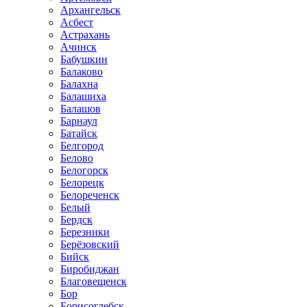
Архангельск
Асбест
Астрахань
Ачинск
Бабушкин
Балаково
Балахна
Балашиха
Балашов
Барнаул
Батайск
Белгород
Белово
Белогорск
Белорецк
Белореченск
Белый
Бердск
Березники
Берёзовский
Бийск
Биробиджан
Благовещенск
Бор
Борисоглебск