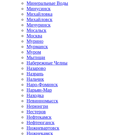
Минеральные Воды
Минусинск
Михайловка
Михайловск
Мичуринск
Мосальск
Москва
Мурино
Мурманск
Муром
Мытищи
Набережные Челны
Назарово
Назрань
Нальчик
Наро-Фоминск
Нарьян-Мар
Находка
Невинномысск
Нерюнгри
Нестеров
Нефтекамск
Нефтеюганск
Нижневартовск
Нижнекамск