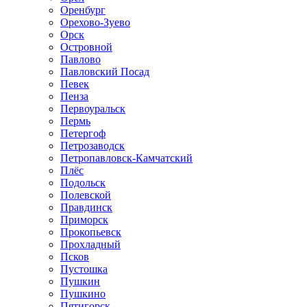
Оренбург
Орехово-Зуево
Орск
Островной
Павлово
Павловский Посад
Певек
Пенза
Первоуральск
Пермь
Петергоф
Петрозаводск
Петропавловск-Камчатский
Плёс
Подольск
Полевской
Правдинск
Приморск
Прокопьевск
Прохладный
Псков
Пустошка
Пушкин
Пушкино
Пятигорск