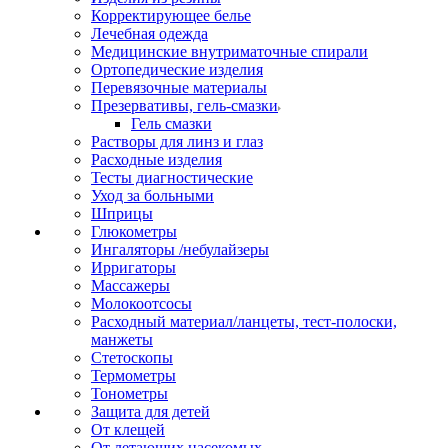
Корректирующее белье
Лечебная одежда
Медицинские внутриматочные спирали
Ортопедические изделия
Перевязочные материалы
Презервативы, гель-смазки
Гель смазки
Растворы для линз и глаз
Расходные изделия
Тесты диагностические
Уход за больными
Шприцы
Глюкометры
Ингаляторы /небулайзеры
Ирригаторы
Массажеры
Молокоотсосы
Расходный материал/ланцеты, тест-полоски,
манжеты
Стетоскопы
Термометры
Тонометры
Защита для детей
От клещей
От летающих насекомых