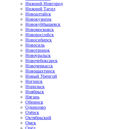
Нижний Новгород
Нижний Тагил
Новоалтайск
Новокузнецк
Новокуйбышевск
Новомосковск
Новороссийск
Новосибирск
Новосиль
Новотроицк
Новоуральск
Новочебоксарск
Новочеркасск
Новошахтинск
Новый Уренгой
Ногинск
Норильск
Ноябрьск
Нягань
Обнинск
Одинцово
Озёрск
Октябрьский
Омск
Орёл