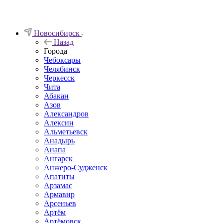
Новосибирск
Назад
Города
Чебоксары
Челябинск
Черкесск
Чита
Абакан
Азов
Александров
Алексин
Альметьевск
Анадырь
Анапа
Ангарск
Анжеро-Судженск
Апатиты
Арзамас
Армавир
Арсеньев
Артём
Артёмовск