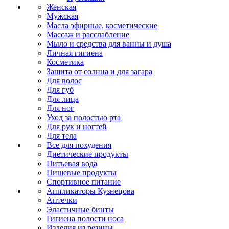
Женская
Мужская
Масла эфирные, косметические
Массаж и расслабление
Мыло и средства для ванны и душа
Личная гигиена
Косметика
Защита от солнца и для загара
Для волос
Для губ
Для лица
Для ног
Уход за полостью рта
Для рук и ногтей
Для тела
Все для похудения
Диетические продукты
Питьевая вода
Пищевые продукты
Спортивное питание
Аппликаторы Кузнецова
Аптечки
Эластичные бинты
Гигиена полости носа
Изделия из резины