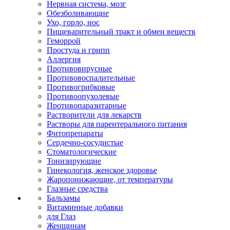
Нервная система, мозг
Обезболивающие
Ухо, горло, нос
Пищеварительный тракт и обмен веществ
Геморрой
Простуда и грипп
Аллергия
Противовирусные
Противовоспалительные
Противогрибковые
Противоопухолевые
Противопаразитарные
Растворители для лекарств
Растворы для парентерального питания
Фитопрепараты
Сердечно-сосудистые
Стоматологические
Тонизирующие
Гинекология, женское здоровье
Жаропонижающие, от температуры
Глазные средства
Бальзамы
Витаминные добавки
для Глаз
Женщинам