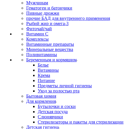
Мужчинам
Гематоген и батончики
Пивные дрожжи
прочие БАД для внутреннего применения
Рыбий жир и омега-3
Фиточай/чай
Витамин С
Комплексы
Витаминные препараты
Минеральные вещества
Поливитамины
Беременным и кормящим
Белье
Витамины
Крема
Питание
Предметы личной гигиены
Уход за полостью рта
Бытовая химия
Для кормления
Бутылочки и соски
Детская посуда
Слюнявчики
Стерилизаторы и пакеты для стерилизации
Детская гигиена