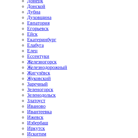
Донецк
Донской
Дубна
Духовщина
Евпатория
Егорьевск
Ейск
Екатеринбург
Елабуга
Елец
Ессентуки
Железногорск
Железнодорожный
Жигулёвск
Жуковский
Заречный
Зеленогорск
Зеленодольск
Златоуст
Иваново
Ивантеевка
Ижевск
Избербаш
Иркутск
Искитим