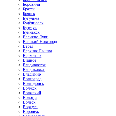
Боровичи
Братск
Брянск
Бугульма
Будённовск
Бузулук
Буйнакск
Великие Луки
Великий Новгород
Верея
Верхняя Пышма
Верхоянск
Видное
Владивосток
Владикавказ
Владимир
Волгоград
Волгодонск
Волжск
Волжский
Вологда
Вольск
Воркута
Воронеж