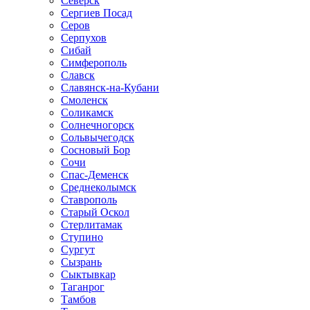
Северск
Сергиев Посад
Серов
Серпухов
Сибай
Симферополь
Славск
Славянск-на-Кубани
Смоленск
Соликамск
Солнечногорск
Сольвычегодск
Сосновый Бор
Сочи
Спас-Деменск
Среднеколымск
Ставрополь
Старый Оскол
Стерлитамак
Ступино
Сургут
Сызрань
Сыктывкар
Таганрог
Тамбов