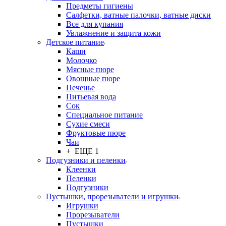
Предметы гигиены
Салфетки, ватные палочки, ватные диски
Все для купания
Увлажнение и защита кожи
Детское питание
Каши
Молочко
Мясные пюре
Овощные пюре
Печенье
Питьевая вода
Сок
Специальное питание
Сухие смеси
Фруктовые пюре
Чаи
+ ЕЩЕ 1
Подгузники и пеленки
Клеенки
Пеленки
Подгузники
Пустышки, прорезыватели и игрушки
Игрушки
Прорезыватели
Пустышки