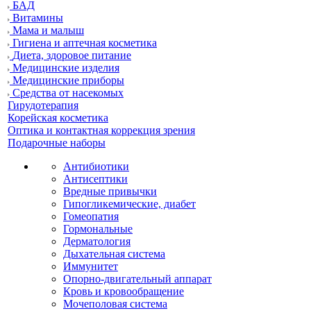
БАД
Витамины
Мама и малыш
Гигиена и аптечная косметика
Диета, здоровое питание
Медицинские изделия
Медицинские приборы
Средства от насекомых
Гирудотерапия
Корейская косметика
Оптика и контактная коррекция зрения
Подарочные наборы
Антибиотики
Антисептики
Вредные привычки
Гипогликемические, диабет
Гомеопатия
Гормональные
Дерматология
Дыхательная система
Иммунитет
Опорно-двигательный аппарат
Кровь и кровообращение
Мочеполовая система