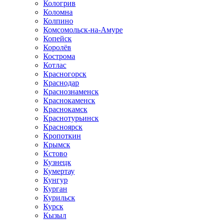
Кологрив
Коломна
Колпино
Комсомольск-на-Амуре
Копейск
Королёв
Кострома
Котлас
Красногорск
Краснодар
Краснознаменск
Краснокаменск
Краснокамск
Краснотурьинск
Красноярск
Кропоткин
Крымск
Кстово
Кузнецк
Кумертау
Кунгур
Курган
Курильск
Курск
Кызыл