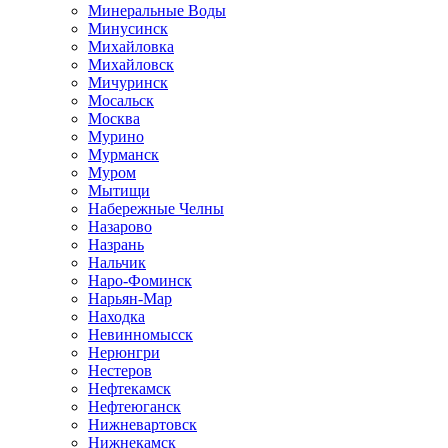
Минеральные Воды
Минусинск
Михайловка
Михайловск
Мичуринск
Мосальск
Москва
Мурино
Мурманск
Муром
Мытищи
Набережные Челны
Назарово
Назрань
Нальчик
Наро-Фоминск
Нарьян-Мар
Находка
Невинномысск
Нерюнгри
Нестеров
Нефтекамск
Нефтеюганск
Нижневартовск
Нижнекамск