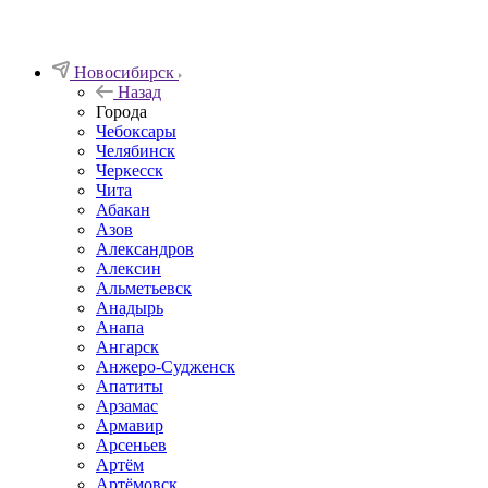
Новосибирск
Назад
Города
Чебоксары
Челябинск
Черкесск
Чита
Абакан
Азов
Александров
Алексин
Альметьевск
Анадырь
Анапа
Ангарск
Анжеро-Судженск
Апатиты
Арзамас
Армавир
Арсеньев
Артём
Артёмовск