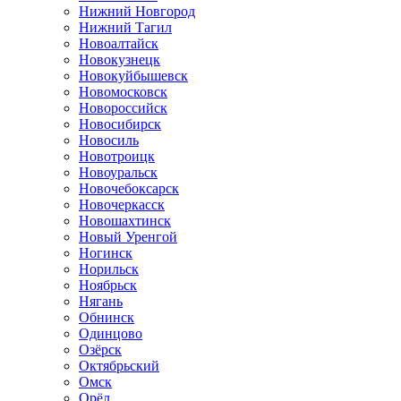
Нижний Новгород
Нижний Тагил
Новоалтайск
Новокузнецк
Новокуйбышевск
Новомосковск
Новороссийск
Новосибирск
Новосиль
Новотроицк
Новоуральск
Новочебоксарск
Новочеркасск
Новошахтинск
Новый Уренгой
Ногинск
Норильск
Ноябрьск
Нягань
Обнинск
Одинцово
Озёрск
Октябрьский
Омск
Орёл