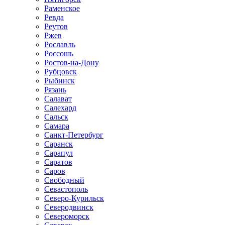
Раменское
Ревда
Реутов
Ржев
Рославль
Россошь
Ростов-на-Дону
Рубцовск
Рыбинск
Рязань
Салават
Салехард
Сальск
Самара
Санкт-Петербург
Саранск
Сарапул
Саратов
Саров
Свободный
Севастополь
Северо-Курильск
Северодвинск
Североморск