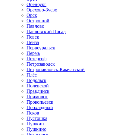
Оренбург
Орехово-Зуево
Орск
Островной
Павлово
Павловский Посад
Певек
Пенза
Первоуральск
Пермь
Петергоф
Петрозаводск
Петропавловск-Камчатский
Плёс
Подольск
Полевской
Правдинск
Приморск
Прокопьевск
Прохладный
Псков
Пустошка
Пушкин
Пушкино
Пятигорск