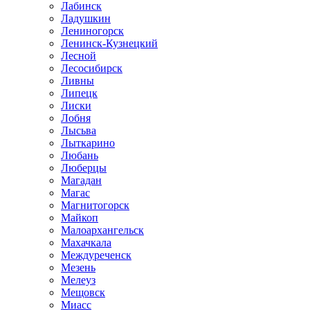
Лабинск
Ладушкин
Лениногорск
Ленинск-Кузнецкий
Лесной
Лесосибирск
Ливны
Липецк
Лиски
Лобня
Лысьва
Лыткарино
Любань
Люберцы
Магадан
Магас
Магнитогорск
Майкоп
Малоархангельск
Махачкала
Междуреченск
Мезень
Мелеуз
Мещовск
Миасс