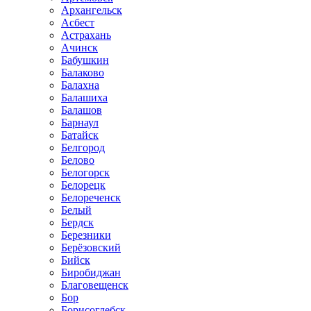
Архангельск
Асбест
Астрахань
Ачинск
Бабушкин
Балаково
Балахна
Балашиха
Балашов
Барнаул
Батайск
Белгород
Белово
Белогорск
Белорецк
Белореченск
Белый
Бердск
Березники
Берёзовский
Бийск
Биробиджан
Благовещенск
Бор
Борисоглебск