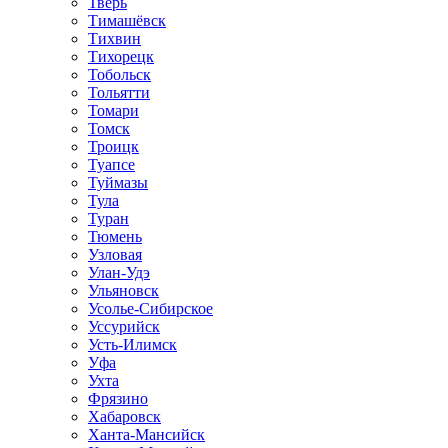
Тверь
Тимашёвск
Тихвин
Тихорецк
Тобольск
Тольятти
Томари
Томск
Троицк
Туапсе
Туймазы
Тула
Туран
Тюмень
Узловая
Улан-Удэ
Ульяновск
Усолье-Сибирское
Уссурийск
Усть-Илимск
Уфа
Ухта
Фрязино
Хабаровск
Ханта-Мансийск