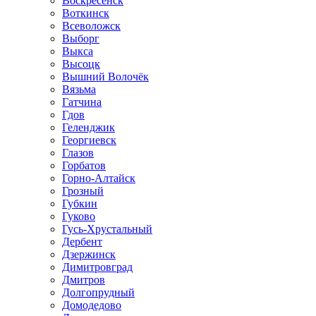
Воскресенск
Воткинск
Всеволожск
Выборг
Выкса
Высоцк
Вышний Волочёк
Вязьма
Гатчина
Гдов
Геленджик
Георгиевск
Глазов
Горбатов
Горно-Алтайск
Грозный
Губкин
Гуково
Гусь-Хрустальный
Дербент
Дзержинск
Димитровград
Дмитров
Долгопрудный
Домодедово