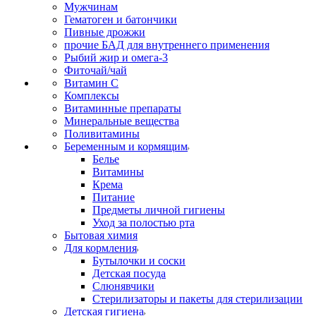
Мужчинам
Гематоген и батончики
Пивные дрожжи
прочие БАД для внутреннего применения
Рыбий жир и омега-3
Фиточай/чай
Витамин С
Комплексы
Витаминные препараты
Минеральные вещества
Поливитамины
Беременным и кормящим
Белье
Витамины
Крема
Питание
Предметы личной гигиены
Уход за полостью рта
Бытовая химия
Для кормления
Бутылочки и соски
Детская посуда
Слюнявчики
Стерилизаторы и пакеты для стерилизации
Детская гигиена