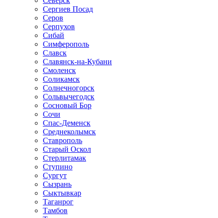
Северск
Сергиев Посад
Серов
Серпухов
Сибай
Симферополь
Славск
Славянск-на-Кубани
Смоленск
Соликамск
Солнечногорск
Сольвычегодск
Сосновый Бор
Сочи
Спас-Деменск
Среднеколымск
Ставрополь
Старый Оскол
Стерлитамак
Ступино
Сургут
Сызрань
Сыктывкар
Таганрог
Тамбов