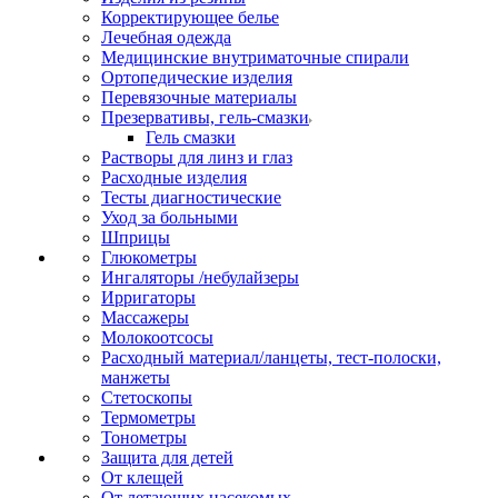
Корректирующее белье
Лечебная одежда
Медицинские внутриматочные спирали
Ортопедические изделия
Перевязочные материалы
Презервативы, гель-смазки
Гель смазки
Растворы для линз и глаз
Расходные изделия
Тесты диагностические
Уход за больными
Шприцы
Глюкометры
Ингаляторы /небулайзеры
Ирригаторы
Массажеры
Молокоотсосы
Расходный материал/ланцеты, тест-полоски,
манжеты
Стетоскопы
Термометры
Тонометры
Защита для детей
От клещей
От летающих насекомых