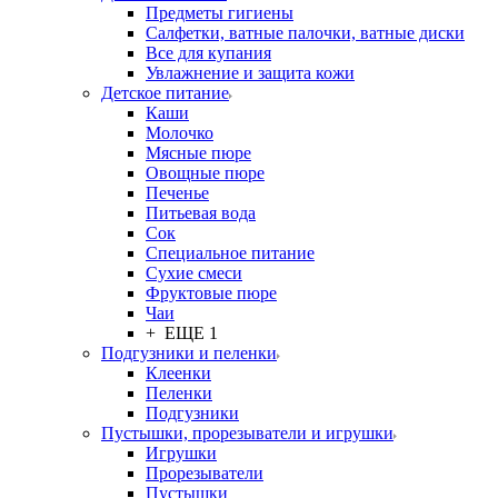
Предметы гигиены
Салфетки, ватные палочки, ватные диски
Все для купания
Увлажнение и защита кожи
Детское питание
Каши
Молочко
Мясные пюре
Овощные пюре
Печенье
Питьевая вода
Сок
Специальное питание
Сухие смеси
Фруктовые пюре
Чаи
+ ЕЩЕ 1
Подгузники и пеленки
Клеенки
Пеленки
Подгузники
Пустышки, прорезыватели и игрушки
Игрушки
Прорезыватели
Пустышки