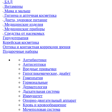
БАД
Витамины
Мама и малыш
Гигиена и аптечная косметика
Диета, здоровое питание
Медицинские изделия
Медицинские приборы
Средства от насекомых
Гирудотерапия
Корейская косметика
Оптика и контактная коррекция зрения
Подарочные наборы
Антибиотики
Антисептики
Вредные привычки
Гипогликемические, диабет
Гомеопатия
Гормональные
Дерматология
Дыхательная система
Иммунитет
Опорно-двигательный аппарат
Кровь и кровообращение
Мочеполовая система