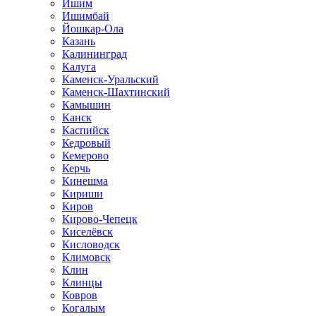
Ишим
Ишимбай
Йошкар-Ола
Казань
Калининград
Калуга
Каменск-Уральский
Каменск-Шахтинский
Камышин
Канск
Каспийск
Кедровый
Кемерово
Керчь
Кинешма
Кириши
Киров
Кирово-Чепецк
Киселёвск
Кисловодск
Климовск
Клин
Клинцы
Ковров
Когалым