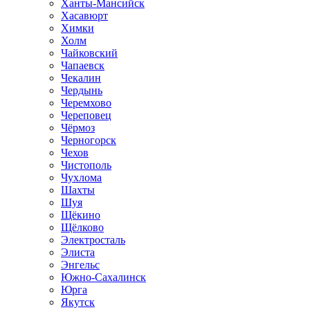
Ханты-Мансийск
Хасавюрт
Химки
Холм
Чайковский
Чапаевск
Чекалин
Чердынь
Черемхово
Череповец
Чёрмоз
Черногорск
Чехов
Чистополь
Чухлома
Шахты
Шуя
Щёкино
Щёлково
Электросталь
Элиста
Энгельс
Южно-Сахалинск
Юрга
Якутск