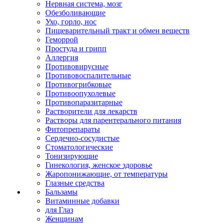
Нервная система, мозг
Обезболивающие
Ухо, горло, нос
Пищеварительный тракт и обмен веществ
Геморрой
Простуда и грипп
Аллергия
Противовирусные
Противовоспалительные
Противогрибковые
Противоопухолевые
Противопаразитарные
Растворители для лекарств
Растворы для парентерального питания
Фитопрепараты
Сердечно-сосудистые
Стоматологические
Тонизирующие
Гинекология, женское здоровье
Жаропонижающие, от температуры
Глазные средства
Бальзамы
Витаминные добавки
для Глаз
Женщинам