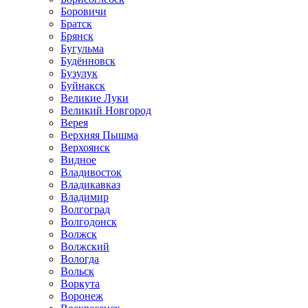
Боровичи
Братск
Брянск
Бугульма
Будённовск
Бузулук
Буйнакск
Великие Луки
Великий Новгород
Верея
Верхняя Пышма
Верхоянск
Видное
Владивосток
Владикавказ
Владимир
Волгоград
Волгодонск
Волжск
Волжский
Вологда
Вольск
Воркута
Воронеж