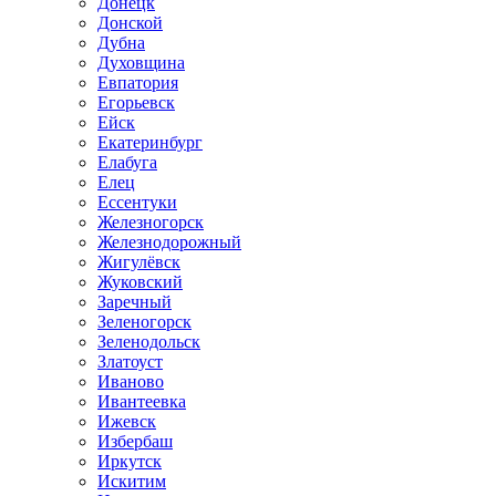
Донецк
Донской
Дубна
Духовщина
Евпатория
Егорьевск
Ейск
Екатеринбург
Елабуга
Елец
Ессентуки
Железногорск
Железнодорожный
Жигулёвск
Жуковский
Заречный
Зеленогорск
Зеленодольск
Златоуст
Иваново
Ивантеевка
Ижевск
Избербаш
Иркутск
Искитим