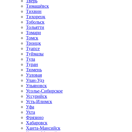
Тверь
Тимашёвск
Тихвин
Тихорецк
Тобольск
Тольятти
Томари
Томск
Троицк
Туапсе
Туймазы
Тула
Туран
Тюмень
Узловая
Улан-Удэ
Ульяновск
Усолье-Сибирское
Уссурийск
Усть-Илимск
Уфа
Ухта
Фрязино
Хабаровск
Ханта-Мансийск