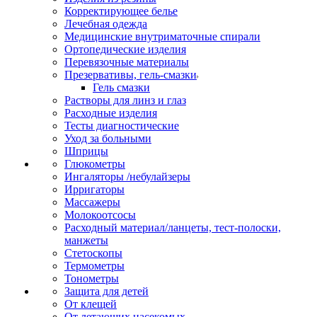
Корректирующее белье
Лечебная одежда
Медицинские внутриматочные спирали
Ортопедические изделия
Перевязочные материалы
Презервативы, гель-смазки
Гель смазки
Растворы для линз и глаз
Расходные изделия
Тесты диагностические
Уход за больными
Шприцы
Глюкометры
Ингаляторы /небулайзеры
Ирригаторы
Массажеры
Молокоотсосы
Расходный материал/ланцеты, тест-полоски,
манжеты
Стетоскопы
Термометры
Тонометры
Защита для детей
От клещей
От летающих насекомых