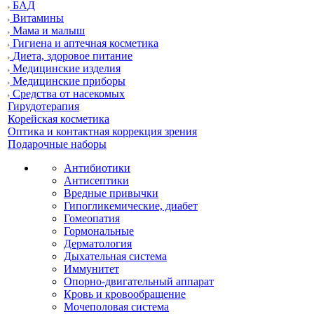
БАД
Витамины
Мама и малыш
Гигиена и аптечная косметика
Диета, здоровое питание
Медицинские изделия
Медицинские приборы
Средства от насекомых
Гирудотерапия
Корейская косметика
Оптика и контактная коррекция зрения
Подарочные наборы
Антибиотики
Антисептики
Вредные привычки
Гипогликемические, диабет
Гомеопатия
Гормональные
Дерматология
Дыхательная система
Иммунитет
Опорно-двигательный аппарат
Кровь и кровообращение
Мочеполовая система