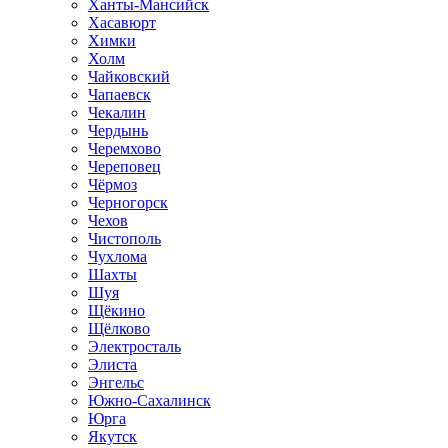
Ханты-Мансийск
Хасавюрт
Химки
Холм
Чайковский
Чапаевск
Чекалин
Чердынь
Черемхово
Череповец
Чёрмоз
Черногорск
Чехов
Чистополь
Чухлома
Шахты
Шуя
Щёкино
Щёлково
Электросталь
Элиста
Энгельс
Южно-Сахалинск
Юрга
Якутск