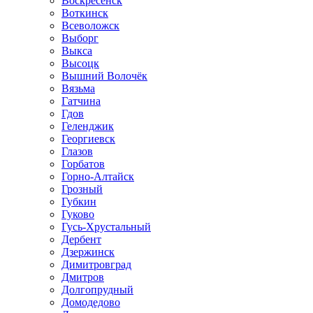
Воскресенск
Воткинск
Всеволожск
Выборг
Выкса
Высоцк
Вышний Волочёк
Вязьма
Гатчина
Гдов
Геленджик
Георгиевск
Глазов
Горбатов
Горно-Алтайск
Грозный
Губкин
Гуково
Гусь-Хрустальный
Дербент
Дзержинск
Димитровград
Дмитров
Долгопрудный
Домодедово