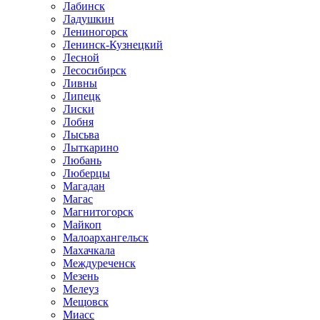
Лабинск
Ладушкин
Лениногорск
Ленинск-Кузнецкий
Лесной
Лесосибирск
Ливны
Липецк
Лиски
Лобня
Лысьва
Лыткарино
Любань
Люберцы
Магадан
Магас
Магнитогорск
Майкоп
Малоархангельск
Махачкала
Междуреченск
Мезень
Мелеуз
Мещовск
Миасс