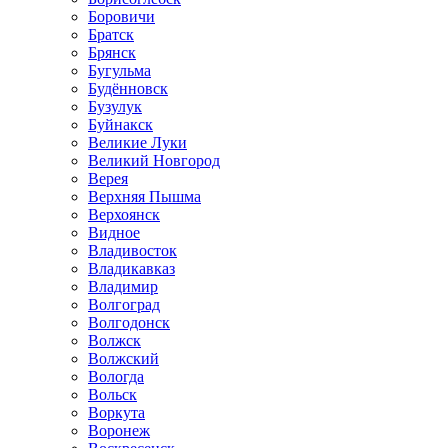
Боровичи
Братск
Брянск
Бугульма
Будённовск
Бузулук
Буйнакск
Великие Луки
Великий Новгород
Верея
Верхняя Пышма
Верхоянск
Видное
Владивосток
Владикавказ
Владимир
Волгоград
Волгодонск
Волжск
Волжский
Вологда
Вольск
Воркута
Воронеж