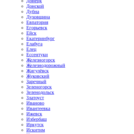
Донецк
Донской
Дубна
Духовщина
Евпатория
Егорьевск
Ейск
Екатеринбург
Елабуга
Елец
Ессентуки
Железногорск
Железнодорожный
Жигулёвск
Жуковский
Заречный
Зеленогорск
Зеленодольск
Златоуст
Иваново
Ивантеевка
Ижевск
Избербаш
Иркутск
Искитим