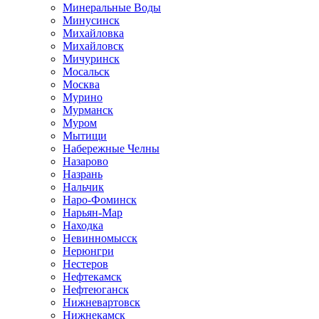
Минеральные Воды
Минусинск
Михайловка
Михайловск
Мичуринск
Мосальск
Москва
Мурино
Мурманск
Муром
Мытищи
Набережные Челны
Назарово
Назрань
Нальчик
Наро-Фоминск
Нарьян-Мар
Находка
Невинномысск
Нерюнгри
Нестеров
Нефтекамск
Нефтеюганск
Нижневартовск
Нижнекамск