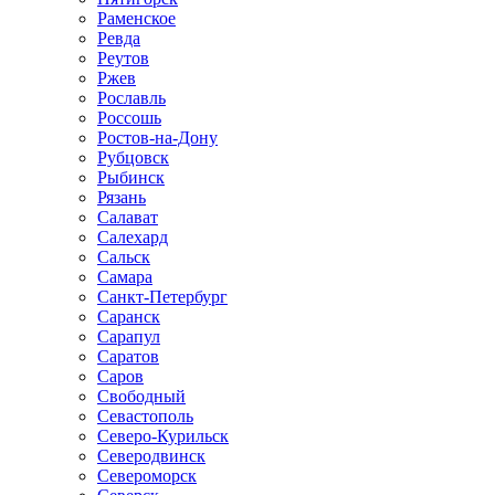
Раменское
Ревда
Реутов
Ржев
Рославль
Россошь
Ростов-на-Дону
Рубцовск
Рыбинск
Рязань
Салават
Салехард
Сальск
Самара
Санкт-Петербург
Саранск
Сарапул
Саратов
Саров
Свободный
Севастополь
Северо-Курильск
Северодвинск
Североморск