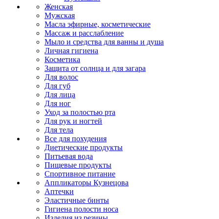
Женская
Мужская
Масла эфирные, косметические
Массаж и расслабление
Мыло и средства для ванны и душа
Личная гигиена
Косметика
Защита от солнца и для загара
Для волос
Для губ
Для лица
Для ног
Уход за полостью рта
Для рук и ногтей
Для тела
Все для похудения
Диетические продукты
Питьевая вода
Пищевые продукты
Спортивное питание
Аппликаторы Кузнецова
Аптечки
Эластичные бинты
Гигиена полости носа
Изделия из резины