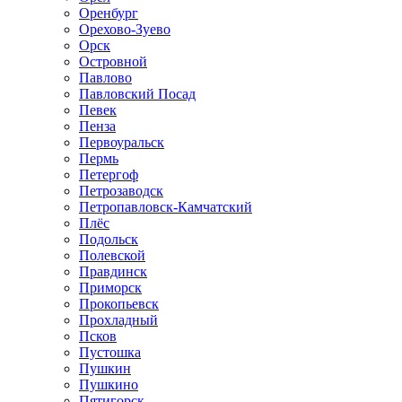
Оренбург
Орехово-Зуево
Орск
Островной
Павлово
Павловский Посад
Певек
Пенза
Первоуральск
Пермь
Петергоф
Петрозаводск
Петропавловск-Камчатский
Плёс
Подольск
Полевской
Правдинск
Приморск
Прокопьевск
Прохладный
Псков
Пустошка
Пушкин
Пушкино
Пятигорск