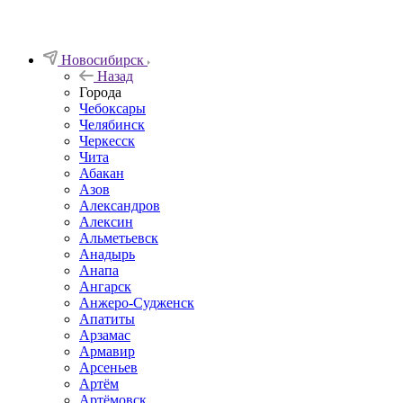
Новосибирск
Назад
Города
Чебоксары
Челябинск
Черкесск
Чита
Абакан
Азов
Александров
Алексин
Альметьевск
Анадырь
Анапа
Ангарск
Анжеро-Судженск
Апатиты
Арзамас
Армавир
Арсеньев
Артём
Артёмовск