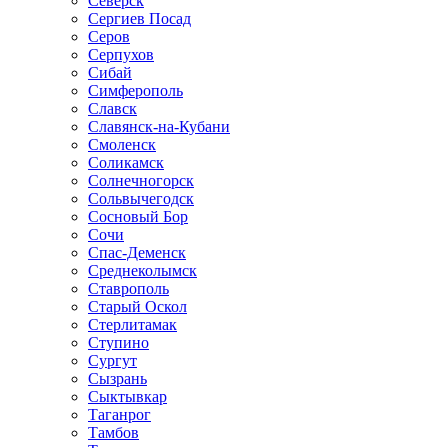
Северск
Сергиев Посад
Серов
Серпухов
Сибай
Симферополь
Славск
Славянск-на-Кубани
Смоленск
Соликамск
Солнечногорск
Сольвычегодск
Сосновый Бор
Сочи
Спас-Деменск
Среднеколымск
Ставрополь
Старый Оскол
Стерлитамак
Ступино
Сургут
Сызрань
Сыктывкар
Таганрог
Тамбов