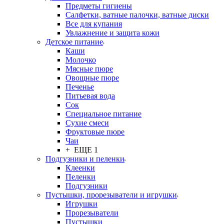
Предметы гигиены
Салфетки, ватные палочки, ватные диски
Все для купания
Увлажнение и защита кожи
Детское питание
Каши
Молочко
Мясные пюре
Овощные пюре
Печенье
Питьевая вода
Сок
Специальное питание
Сухие смеси
Фруктовые пюре
Чаи
+ ЕЩЕ 1
Подгузники и пеленки
Клеенки
Пеленки
Подгузники
Пустышки, прорезыватели и игрушки
Игрушки
Прорезыватели
Пустышки