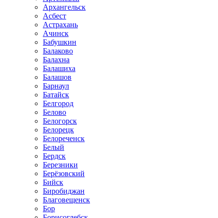
Архангельск
Асбест
Астрахань
Ачинск
Бабушкин
Балаково
Балахна
Балашиха
Балашов
Барнаул
Батайск
Белгород
Белово
Белогорск
Белорецк
Белореченск
Белый
Бердск
Березники
Берёзовский
Бийск
Биробиджан
Благовещенск
Бор
Борисоглебск