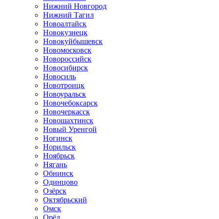
Нижний Новгород
Нижний Тагил
Новоалтайск
Новокузнецк
Новокуйбышевск
Новомосковск
Новороссийск
Новосибирск
Новосиль
Новотроицк
Новоуральск
Новочебоксарск
Новочеркасск
Новошахтинск
Новый Уренгой
Ногинск
Норильск
Ноябрьск
Нягань
Обнинск
Одинцово
Озёрск
Октябрьский
Омск
Орёл