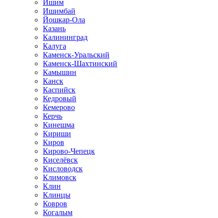
Ишим
Ишимбай
Йошкар-Ола
Казань
Калининград
Калуга
Каменск-Уральский
Каменск-Шахтинский
Камышин
Канск
Каспийск
Кедровый
Кемерово
Керчь
Кинешма
Кириши
Киров
Кирово-Чепецк
Киселёвск
Кисловодск
Климовск
Клин
Клинцы
Ковров
Когалым