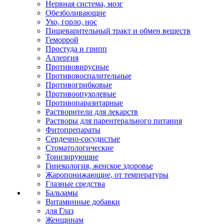
Нервная система, мозг
Обезболивающие
Ухо, горло, нос
Пищеварительный тракт и обмен веществ
Геморрой
Простуда и грипп
Аллергия
Противовирусные
Противовоспалительные
Противогрибковые
Противоопухолевые
Противопаразитарные
Растворители для лекарств
Растворы для парентерального питания
Фитопрепараты
Сердечно-сосудистые
Стоматологические
Тонизирующие
Гинекология, женское здоровье
Жаропонижающие, от температуры
Глазные средства
Бальзамы
Витаминные добавки
для Глаз
Женщинам