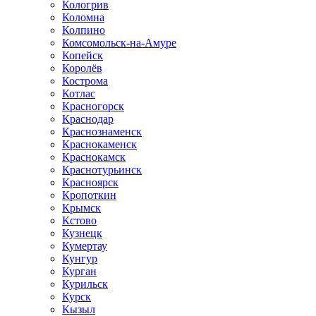
Кологрив
Коломна
Колпино
Комсомольск-на-Амуре
Копейск
Королёв
Кострома
Котлас
Красногорск
Краснодар
Краснознаменск
Краснокаменск
Краснокамск
Краснотурьинск
Красноярск
Кропоткин
Крымск
Кстово
Кузнецк
Кумертау
Кунгур
Курган
Курильск
Курск
Кызыл