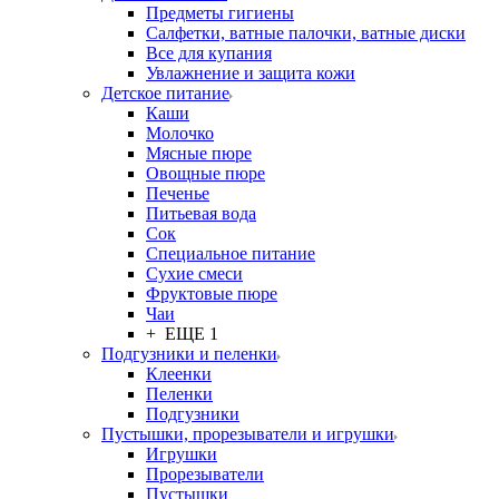
Предметы гигиены
Салфетки, ватные палочки, ватные диски
Все для купания
Увлажнение и защита кожи
Детское питание
Каши
Молочко
Мясные пюре
Овощные пюре
Печенье
Питьевая вода
Сок
Специальное питание
Сухие смеси
Фруктовые пюре
Чаи
+ ЕЩЕ 1
Подгузники и пеленки
Клеенки
Пеленки
Подгузники
Пустышки, прорезыватели и игрушки
Игрушки
Прорезыватели
Пустышки