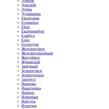
Донецк
Донской
Дубна
Духовщина
Евпатория
Егорьевск
Ейск
Екатеринбург
Елабуга
Елец
Ессентуки
Железногорск
Железнодорожный
Жигулёвск
Жуковский
Заречный
Зеленогорск
Зеленодольск
Златоуст
Иваново
Ивантеевка
Ижевск
Избербаш
Иркутск
Искитим