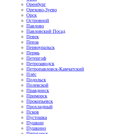
Оренбург
Орехово-Зуево
Орск
Островной
Павлово
Павловский Посад
Певек
Пенза
Первоуральск
Пермь
Петергоф
Петрозаводск
Петропавловск-Камчатский
Плёс
Подольск
Полевской
Правдинск
Приморск
Прокопьевск
Прохладный
Псков
Пустошка
Пушкин
Пушкино
Пятигорск