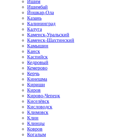
Ишим
Ишимбай
Йошкар-Ола
Казань
Калининград
Калуга
Каменск-Уральский
Каменск-Шахтинский
Камышин
Канск
Каспийск
Кедровый
Кемерово
Керчь
Кинешма
Кириши
Киров
Кирово-Чепецк
Киселёвск
Кисловодск
Климовск
Клин
Клинцы
Ковров
Когалым