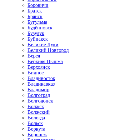
Боровичи
Братск
Брянск
Бугульма
Будённовск
Бузулук
Буйнакск
Великие Луки
Великий Новгород
Верея
Верхняя Пышма
Верхоянск
Видное
Владивосток
Владикавказ
Владимир
Волгоград
Волгодонск
Волжск
Волжский
Вологда
Вольск
Воркута
Воронеж