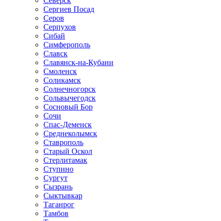
Северск
Сергиев Посад
Серов
Серпухов
Сибай
Симферополь
Славск
Славянск-на-Кубани
Смоленск
Соликамск
Солнечногорск
Сольвычегодск
Сосновый Бор
Сочи
Спас-Деменск
Среднеколымск
Ставрополь
Старый Оскол
Стерлитамак
Ступино
Сургут
Сызрань
Сыктывкар
Таганрог
Тамбов