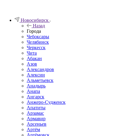
Новосибирск
Назад
Города
Чебоксары
Челябинск
Черкесск
Чита
Абакан
Азов
Александров
Алексин
Альметьевск
Анадырь
Анапа
Ангарск
Анжеро-Судженск
Апатиты
Арзамас
Армавир
Арсеньев
Артём
Артёмовск