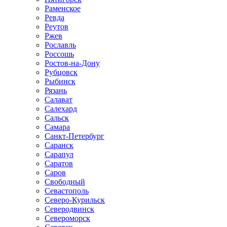
Раменское
Ревда
Реутов
Ржев
Рославль
Россошь
Ростов-на-Дону
Рубцовск
Рыбинск
Рязань
Салават
Салехард
Сальск
Самара
Санкт-Петербург
Саранск
Сарапул
Саратов
Саров
Свободный
Севастополь
Северо-Курильск
Северодвинск
Североморск