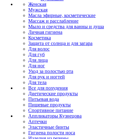
Женская
Мужская
Масла эфирные, косметические
Массаж и расслабление
Мыло и средства для ванны и душа
Личная гигиена
Косметика
Защита от солнца и для загара
Для волос
Для губ
Для лица
Для ног
Уход за полостью рта
Для рук и ногтей
Для тела
Все для похудения
Диетические продукты
Питьевая вода
Пищевые продукты
Спортивное питание
Аппликаторы Кузнецова
Аптечки
Эластичные бинты
Гигиена полости носа
Изделия из резины