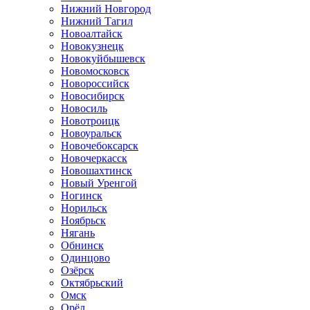
Нижний Новгород
Нижний Тагил
Новоалтайск
Новокузнецк
Новокуйбышевск
Новомосковск
Новороссийск
Новосибирск
Новосиль
Новотроицк
Новоуральск
Новочебоксарск
Новочеркасск
Новошахтинск
Новый Уренгой
Ногинск
Норильск
Ноябрьск
Нягань
Обнинск
Одинцово
Озёрск
Октябрьский
Омск
Орёл