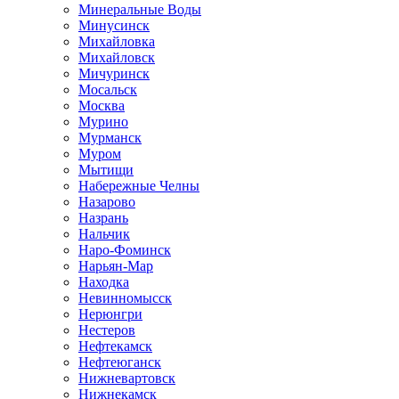
Минеральные Воды
Минусинск
Михайловка
Михайловск
Мичуринск
Мосальск
Москва
Мурино
Мурманск
Муром
Мытищи
Набережные Челны
Назарово
Назрань
Нальчик
Наро-Фоминск
Нарьян-Мар
Находка
Невинномысск
Нерюнгри
Нестеров
Нефтекамск
Нефтеюганск
Нижневартовск
Нижнекамск