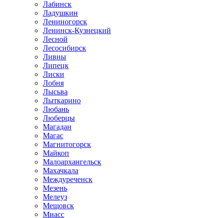
Лабинск
Ладушкин
Лениногорск
Ленинск-Кузнецкий
Лесной
Лесосибирск
Ливны
Липецк
Лиски
Лобня
Лысьва
Лыткарино
Любань
Люберцы
Магадан
Магас
Магнитогорск
Майкоп
Малоархангельск
Махачкала
Междуреченск
Мезень
Мелеуз
Мещовск
Миасс