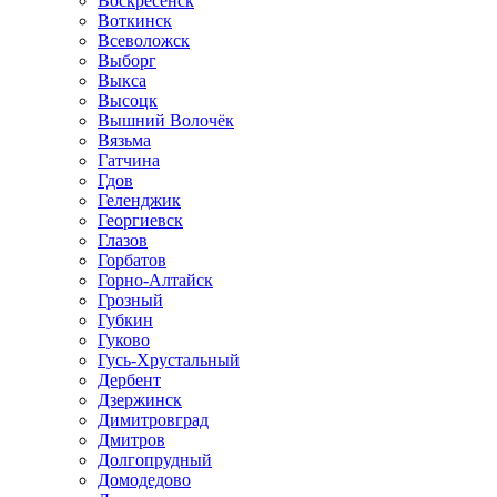
Воскресенск
Воткинск
Всеволожск
Выборг
Выкса
Высоцк
Вышний Волочёк
Вязьма
Гатчина
Гдов
Геленджик
Георгиевск
Глазов
Горбатов
Горно-Алтайск
Грозный
Губкин
Гуково
Гусь-Хрустальный
Дербент
Дзержинск
Димитровград
Дмитров
Долгопрудный
Домодедово