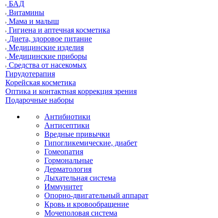
БАД
Витамины
Мама и малыш
Гигиена и аптечная косметика
Диета, здоровое питание
Медицинские изделия
Медицинские приборы
Средства от насекомых
Гирудотерапия
Корейская косметика
Оптика и контактная коррекция зрения
Подарочные наборы
Антибиотики
Антисептики
Вредные привычки
Гипогликемические, диабет
Гомеопатия
Гормональные
Дерматология
Дыхательная система
Иммунитет
Опорно-двигательный аппарат
Кровь и кровообращение
Мочеполовая система