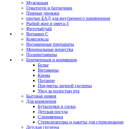
Мужчинам
Гематоген и батончики
Пивные дрожжи
прочие БАД для внутреннего применения
Рыбий жир и омега-3
Фиточай/чай
Витамин С
Комплексы
Витаминные препараты
Минеральные вещества
Поливитамины
Беременным и кормящим
Белье
Витамины
Крема
Питание
Предметы личной гигиены
Уход за полостью рта
Бытовая химия
Для кормления
Бутылочки и соски
Детская посуда
Слюнявчики
Стерилизаторы и пакеты для стерилизации
Детская гигиена