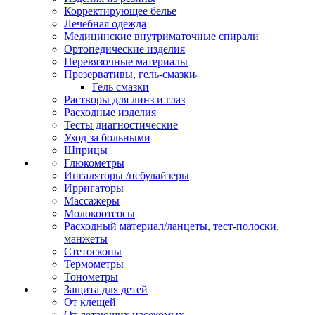
Корректирующее белье
Лечебная одежда
Медицинские внутриматочные спирали
Ортопедические изделия
Перевязочные материалы
Презервативы, гель-смазки
Гель смазки
Растворы для линз и глаз
Расходные изделия
Тесты диагностические
Уход за больными
Шприцы
Глюкометры
Ингаляторы /небулайзеры
Ирригаторы
Массажеры
Молокоотсосы
Расходный материал/ланцеты, тест-полоски,
манжеты
Стетоскопы
Термометры
Тонометры
Защита для детей
От клещей
От летающих насекомых