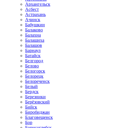
Архангельск
Асбест
Астрахань
Ачинск
Бабушкин
Балаково
Балахна
Балашиха
Балашов
Барнаул
Батайск
Белгород
Белово
Белогорск
Белорецк
Белореченск
Белый
Бердск
Березники
Берёзовский
Бийск
Биробиджан
Благовещенск
Бор
Борисоглебск