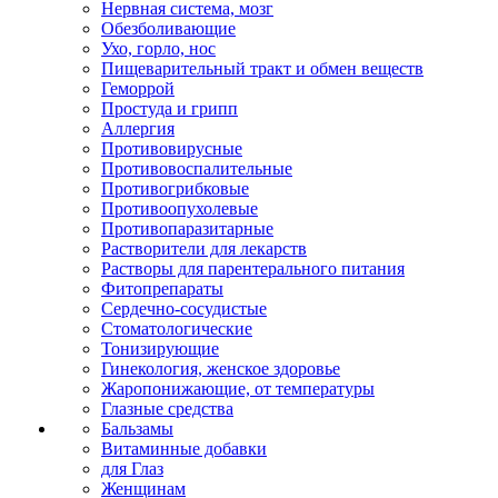
Нервная система, мозг
Обезболивающие
Ухо, горло, нос
Пищеварительный тракт и обмен веществ
Геморрой
Простуда и грипп
Аллергия
Противовирусные
Противовоспалительные
Противогрибковые
Противоопухолевые
Противопаразитарные
Растворители для лекарств
Растворы для парентерального питания
Фитопрепараты
Сердечно-сосудистые
Стоматологические
Тонизирующие
Гинекология, женское здоровье
Жаропонижающие, от температуры
Глазные средства
Бальзамы
Витаминные добавки
для Глаз
Женщинам