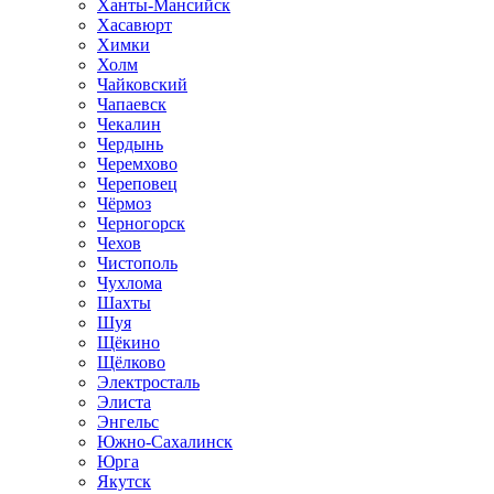
Ханты-Мансийск
Хасавюрт
Химки
Холм
Чайковский
Чапаевск
Чекалин
Чердынь
Черемхово
Череповец
Чёрмоз
Черногорск
Чехов
Чистополь
Чухлома
Шахты
Шуя
Щёкино
Щёлково
Электросталь
Элиста
Энгельс
Южно-Сахалинск
Юрга
Якутск