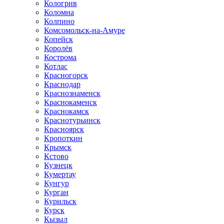
Кологрив
Коломна
Колпино
Комсомольск-на-Амуре
Копейск
Королёв
Кострома
Котлас
Красногорск
Краснодар
Краснознаменск
Краснокаменск
Краснокамск
Краснотурьинск
Красноярск
Кропоткин
Крымск
Кстово
Кузнецк
Кумертау
Кунгур
Курган
Курильск
Курск
Кызыл