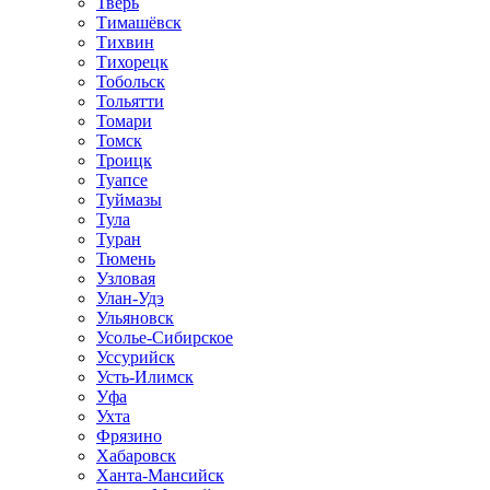
Тверь
Тимашёвск
Тихвин
Тихорецк
Тобольск
Тольятти
Томари
Томск
Троицк
Туапсе
Туймазы
Тула
Туран
Тюмень
Узловая
Улан-Удэ
Ульяновск
Усолье-Сибирское
Уссурийск
Усть-Илимск
Уфа
Ухта
Фрязино
Хабаровск
Ханта-Мансийск