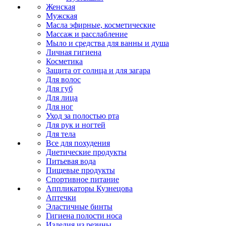
Женская
Мужская
Масла эфирные, косметические
Массаж и расслабление
Мыло и средства для ванны и душа
Личная гигиена
Косметика
Защита от солнца и для загара
Для волос
Для губ
Для лица
Для ног
Уход за полостью рта
Для рук и ногтей
Для тела
Все для похудения
Диетические продукты
Питьевая вода
Пищевые продукты
Спортивное питание
Аппликаторы Кузнецова
Аптечки
Эластичные бинты
Гигиена полости носа
Изделия из резины