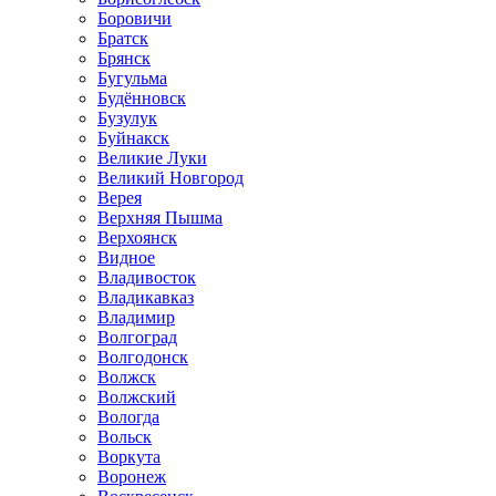
Боровичи
Братск
Брянск
Бугульма
Будённовск
Бузулук
Буйнакск
Великие Луки
Великий Новгород
Верея
Верхняя Пышма
Верхоянск
Видное
Владивосток
Владикавказ
Владимир
Волгоград
Волгодонск
Волжск
Волжский
Вологда
Вольск
Воркута
Воронеж