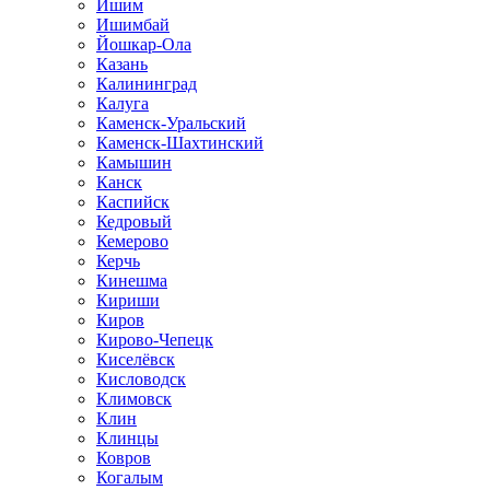
Ишим
Ишимбай
Йошкар-Ола
Казань
Калининград
Калуга
Каменск-Уральский
Каменск-Шахтинский
Камышин
Канск
Каспийск
Кедровый
Кемерово
Керчь
Кинешма
Кириши
Киров
Кирово-Чепецк
Киселёвск
Кисловодск
Климовск
Клин
Клинцы
Ковров
Когалым