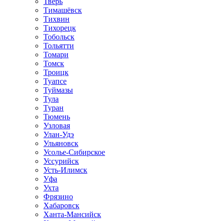
Тверь
Тимашёвск
Тихвин
Тихорецк
Тобольск
Тольятти
Томари
Томск
Троицк
Туапсе
Туймазы
Тула
Туран
Тюмень
Узловая
Улан-Удэ
Ульяновск
Усолье-Сибирское
Уссурийск
Усть-Илимск
Уфа
Ухта
Фрязино
Хабаровск
Ханта-Мансийск