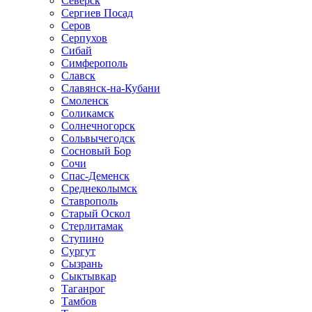
Северск
Сергиев Посад
Серов
Серпухов
Сибай
Симферополь
Славск
Славянск-на-Кубани
Смоленск
Соликамск
Солнечногорск
Сольвычегодск
Сосновый Бор
Сочи
Спас-Деменск
Среднеколымск
Ставрополь
Старый Оскол
Стерлитамак
Ступино
Сургут
Сызрань
Сыктывкар
Таганрог
Тамбов