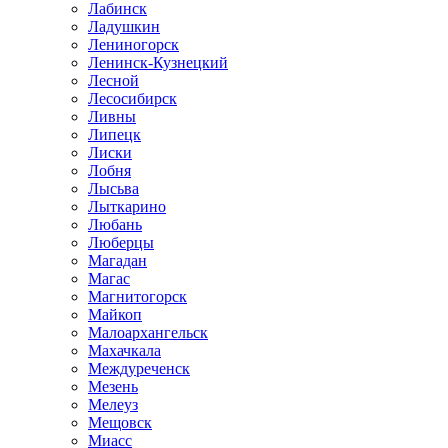
Лабинск
Ладушкин
Лениногорск
Ленинск-Кузнецкий
Лесной
Лесосибирск
Ливны
Липецк
Лиски
Лобня
Лысьва
Лыткарино
Любань
Люберцы
Магадан
Магас
Магнитогорск
Майкоп
Малоархангельск
Махачкала
Междуреченск
Мезень
Мелеуз
Мещовск
Миасс