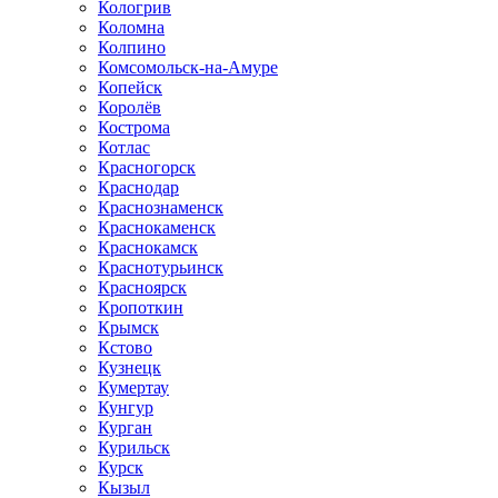
Кологрив
Коломна
Колпино
Комсомольск-на-Амуре
Копейск
Королёв
Кострома
Котлас
Красногорск
Краснодар
Краснознаменск
Краснокаменск
Краснокамск
Краснотурьинск
Красноярск
Кропоткин
Крымск
Кстово
Кузнецк
Кумертау
Кунгур
Курган
Курильск
Курск
Кызыл