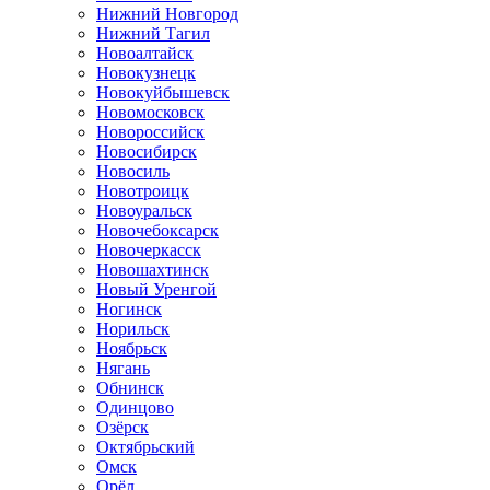
Нижний Новгород
Нижний Тагил
Новоалтайск
Новокузнецк
Новокуйбышевск
Новомосковск
Новороссийск
Новосибирск
Новосиль
Новотроицк
Новоуральск
Новочебоксарск
Новочеркасск
Новошахтинск
Новый Уренгой
Ногинск
Норильск
Ноябрьск
Нягань
Обнинск
Одинцово
Озёрск
Октябрьский
Омск
Орёл