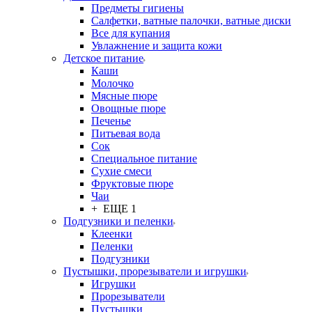
Предметы гигиены
Салфетки, ватные палочки, ватные диски
Все для купания
Увлажнение и защита кожи
Детское питание
Каши
Молочко
Мясные пюре
Овощные пюре
Печенье
Питьевая вода
Сок
Специальное питание
Сухие смеси
Фруктовые пюре
Чаи
+ ЕЩЕ 1
Подгузники и пеленки
Клеенки
Пеленки
Подгузники
Пустышки, прорезыватели и игрушки
Игрушки
Прорезыватели
Пустышки