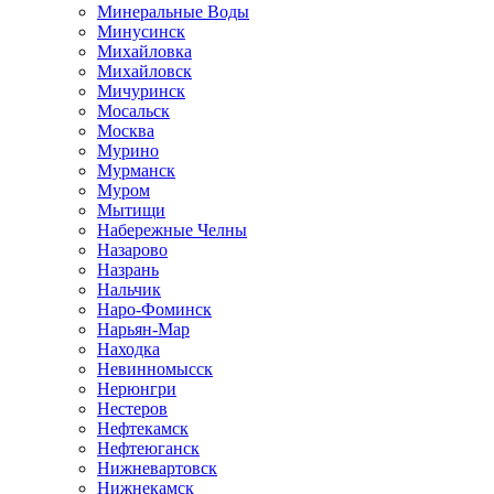
Минеральные Воды
Минусинск
Михайловка
Михайловск
Мичуринск
Мосальск
Москва
Мурино
Мурманск
Муром
Мытищи
Набережные Челны
Назарово
Назрань
Нальчик
Наро-Фоминск
Нарьян-Мар
Находка
Невинномысск
Нерюнгри
Нестеров
Нефтекамск
Нефтеюганск
Нижневартовск
Нижнекамск