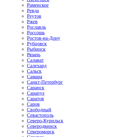
Раменское
Ревда
Реутов
Ржев
Рославль
Россошь
Ростов-на-Дону
Рубцовск
Рыбинск
Рязань
Салават
Салехард
Сальск
Самара
Санкт-Петербург
Саранск
Сарапул
Саратов
Саров
Свободный
Севастополь
Северо-Курильск
Северодвинск
Североморск