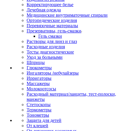
Корректирующее белье
Лечебная одежда
Медицинские внутриматочные спирали
Ортопедические изделия
Перевязочные материалы
Презервативы, гель-смазки
Гель смазки
Растворы для линз и глаз
Расходные изделия
Тесты диагностические
Уход за больными
Шприцы
Глюкометры
Ингаляторы /небулайзеры
Ирригаторы
Массажеры
Молокоотсосы
Расходный материал/ланцеты, тест-полоски,
манжеты
Стетоскопы
Термометры
Тонометры
Защита для детей
От клещей
От летающих насекомых