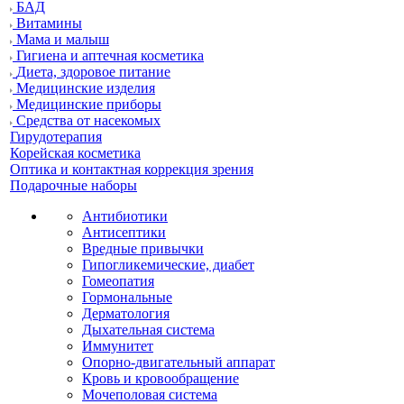
БАД
Витамины
Мама и малыш
Гигиена и аптечная косметика
Диета, здоровое питание
Медицинские изделия
Медицинские приборы
Средства от насекомых
Гирудотерапия
Корейская косметика
Оптика и контактная коррекция зрения
Подарочные наборы
Антибиотики
Антисептики
Вредные привычки
Гипогликемические, диабет
Гомеопатия
Гормональные
Дерматология
Дыхательная система
Иммунитет
Опорно-двигательный аппарат
Кровь и кровообращение
Мочеполовая система