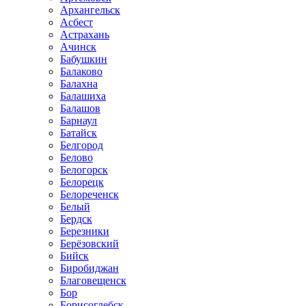
Архангельск
Асбест
Астрахань
Ачинск
Бабушкин
Балаково
Балахна
Балашиха
Балашов
Барнаул
Батайск
Белгород
Белово
Белогорск
Белорецк
Белореченск
Белый
Бердск
Березники
Берёзовский
Бийск
Биробиджан
Благовещенск
Бор
Борисоглебск