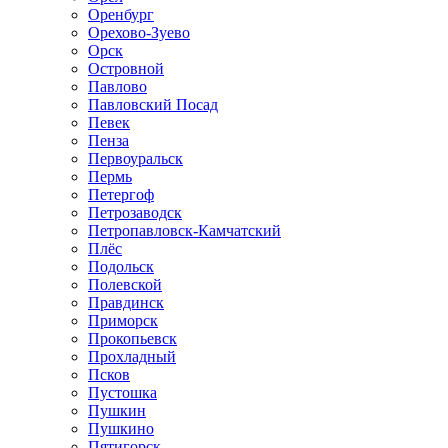
Оренбург
Орехово-Зуево
Орск
Островной
Павлово
Павловский Посад
Певек
Пенза
Первоуральск
Пермь
Петергоф
Петрозаводск
Петропавловск-Камчатский
Плёс
Подольск
Полевской
Правдинск
Приморск
Прокопьевск
Прохладный
Псков
Пустошка
Пушкин
Пушкино
Пятигорск