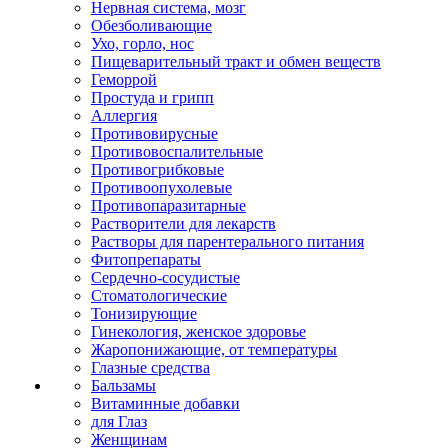
Нервная система, мозг
Обезболивающие
Ухо, горло, нос
Пищеварительный тракт и обмен веществ
Геморрой
Простуда и грипп
Аллергия
Противовирусные
Противовоспалительные
Противогрибковые
Противоопухолевые
Противопаразитарные
Растворители для лекарств
Растворы для парентерального питания
Фитопрепараты
Сердечно-сосудистые
Стоматологические
Тонизирующие
Гинекология, женское здоровье
Жаропонижающие, от температуры
Глазные средства
Бальзамы
Витаминные добавки
для Глаз
Женщинам