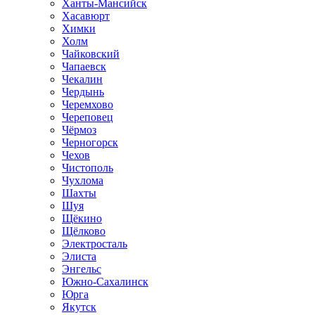
Ханты-Мансийск
Хасавюрт
Химки
Холм
Чайковский
Чапаевск
Чекалин
Чердынь
Черемхово
Череповец
Чёрмоз
Черногорск
Чехов
Чистополь
Чухлома
Шахты
Шуя
Щёкино
Щёлково
Электросталь
Элиста
Энгельс
Южно-Сахалинск
Юрга
Якутск