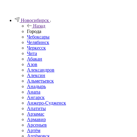
Новосибирск
Назад
Города
Чебоксары
Челябинск
Черкесск
Чита
Абакан
Азов
Александров
Алексин
Альметьевск
Анадырь
Анапа
Ангарск
Анжеро-Судженск
Апатиты
Арзамас
Армавир
Арсеньев
Артём
Артёмовск