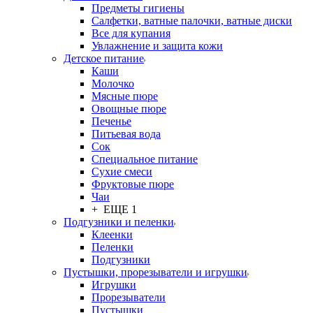
Предметы гигиены
Салфетки, ватные палочки, ватные диски
Все для купания
Увлажнение и защита кожи
Детское питание
Каши
Молочко
Мясные пюре
Овощные пюре
Печенье
Питьевая вода
Сок
Специальное питание
Сухие смеси
Фруктовые пюре
Чаи
+ ЕЩЕ 1
Подгузники и пеленки
Клеенки
Пеленки
Подгузники
Пустышки, прорезыватели и игрушки
Игрушки
Прорезыватели
Пустышки