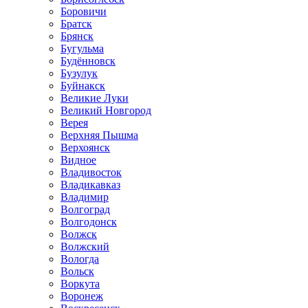
Боровичи
Братск
Брянск
Бугульма
Будённовск
Бузулук
Буйнакск
Великие Луки
Великий Новгород
Верея
Верхняя Пышма
Верхоянск
Видное
Владивосток
Владикавказ
Владимир
Волгоград
Волгодонск
Волжск
Волжский
Вологда
Вольск
Воркута
Воронеж