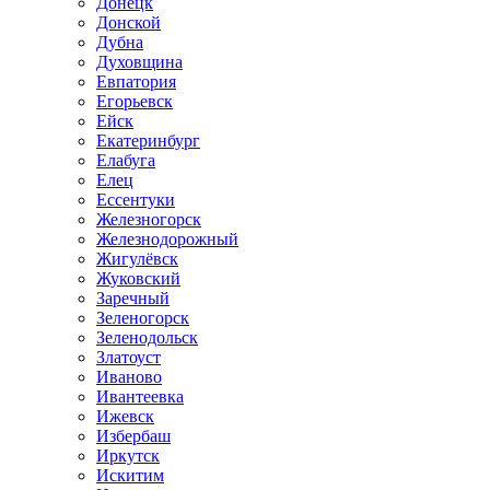
Донецк
Донской
Дубна
Духовщина
Евпатория
Егорьевск
Ейск
Екатеринбург
Елабуга
Елец
Ессентуки
Железногорск
Железнодорожный
Жигулёвск
Жуковский
Заречный
Зеленогорск
Зеленодольск
Златоуст
Иваново
Ивантеевка
Ижевск
Избербаш
Иркутск
Искитим