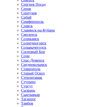
Северск
Сергиев Посад
Серов
Серпухов
Сибай
Симферополь
Славск
Славянск-на-Кубани
Смоленск
Соликамск
Солнечногорск
Сольвычегодск
Сосновый Бор
Сочи
Спас-Деменск
Среднеколымск
Ставрополь
Старый Оскол
Стерлитамак
Ступино
Сургут
Сызрань
Сыктывкар
Таганрог
Тамбов