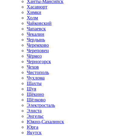
Ханты-Мансийск
Хасавюрт
Химки
Холм
Чайковский
Чапаевск
Чекалин
Чердынь
Черемхово
Череповец
Чёрмоз
Черногорск
Чехов
Чистополь
Чухлома
Шахты
Шуя
Щёкино
Щёлково
Электросталь
Элиста
Энгельс
Южно-Сахалинск
Юрга
Якутск