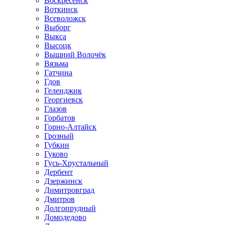
Воскресенск
Воткинск
Всеволожск
Выборг
Выкса
Высоцк
Вышний Волочёк
Вязьма
Гатчина
Гдов
Геленджик
Георгиевск
Глазов
Горбатов
Горно-Алтайск
Грозный
Губкин
Гуково
Гусь-Хрустальный
Дербент
Дзержинск
Димитровград
Дмитров
Долгопрудный
Домодедово