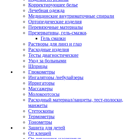
Корректирующее белье
Лечебная одежда
Медицинские внутриматочные спирали
Ортопедические изделия
Перевязочные материалы
Презервативы, гель-смазки
Гель смазки
Растворы для линз и глаз
Расходные изделия
Тесты диагностические
Уход за больными
Шприцы
Глюкометры
Ингаляторы /небулайзеры
Ирригаторы
Массажеры
Молокоотсосы
Расходный материал/ланцеты, тест-полоски,
манжеты
Стетоскопы
Термометры
Тонометры
Защита для детей
От клещей
От летающих насекомых