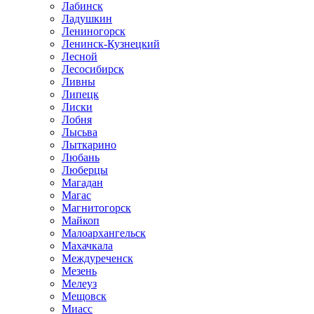
Лабинск
Ладушкин
Лениногорск
Ленинск-Кузнецкий
Лесной
Лесосибирск
Ливны
Липецк
Лиски
Лобня
Лысьва
Лыткарино
Любань
Люберцы
Магадан
Магас
Магнитогорск
Майкоп
Малоархангельск
Махачкала
Междуреченск
Мезень
Мелеуз
Мещовск
Миасс