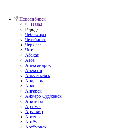
Новосибирск
Назад
Города
Чебоксары
Челябинск
Черкесск
Чита
Абакан
Азов
Александров
Алексин
Альметьевск
Анадырь
Анапа
Ангарск
Анжеро-Судженск
Апатиты
Арзамас
Армавир
Арсеньев
Артём
Артёмовск