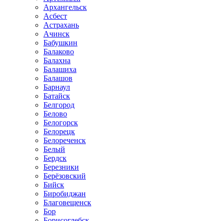
Архангельск
Асбест
Астрахань
Ачинск
Бабушкин
Балаково
Балахна
Балашиха
Балашов
Барнаул
Батайск
Белгород
Белово
Белогорск
Белорецк
Белореченск
Белый
Бердск
Березники
Берёзовский
Бийск
Биробиджан
Благовещенск
Бор
Борисоглебск