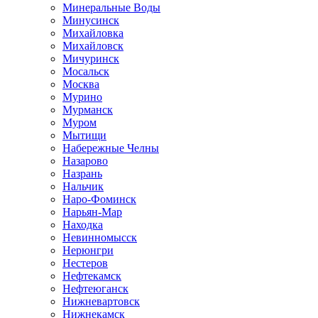
Минеральные Воды
Минусинск
Михайловка
Михайловск
Мичуринск
Мосальск
Москва
Мурино
Мурманск
Муром
Мытищи
Набережные Челны
Назарово
Назрань
Нальчик
Наро-Фоминск
Нарьян-Мар
Находка
Невинномысск
Нерюнгри
Нестеров
Нефтекамск
Нефтеюганск
Нижневартовск
Нижнекамск