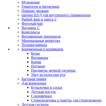
Мужчинам
Гематоген и батончики
Пивные дрожжи
прочие БАД для внутреннего применения
Рыбий жир и омега-3
Фиточай/чай
Витамин С
Комплексы
Витаминные препараты
Минеральные вещества
Поливитамины
Беременным и кормящим
Белье
Витамины
Крема
Питание
Предметы личной гигиены
Уход за полостью рта
Бытовая химия
Для кормления
Бутылочки и соски
Детская посуда
Слюнявчики
Стерилизаторы и пакеты для стерилизации
Детская гигиена