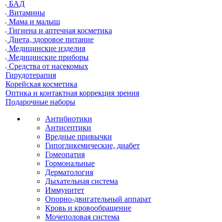
БАД
Витамины
Мама и малыш
Гигиена и аптечная косметика
Диета, здоровое питание
Медицинские изделия
Медицинские приборы
Средства от насекомых
Гирудотерапия
Корейская косметика
Оптика и контактная коррекция зрения
Подарочные наборы
Антибиотики
Антисептики
Вредные привычки
Гипогликемические, диабет
Гомеопатия
Гормональные
Дерматология
Дыхательная система
Иммунитет
Опорно-двигательный аппарат
Кровь и кровообращение
Мочеполовая система