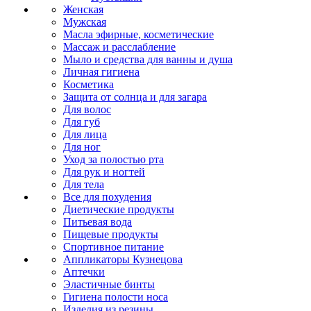
Женская
Мужская
Масла эфирные, косметические
Массаж и расслабление
Мыло и средства для ванны и душа
Личная гигиена
Косметика
Защита от солнца и для загара
Для волос
Для губ
Для лица
Для ног
Уход за полостью рта
Для рук и ногтей
Для тела
Все для похудения
Диетические продукты
Питьевая вода
Пищевые продукты
Спортивное питание
Аппликаторы Кузнецова
Аптечки
Эластичные бинты
Гигиена полости носа
Изделия из резины