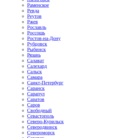
Раменское
Ревда
Реутов
Ржев
Рославль
Россошь
Ростов-на-Дону
Рубцовск
Рыбинск
Рязань
Салават
Салехард
Сальск
Самара
Санкт-Петербург
Саранск
Сарапул
Саратов
Саров
Свободный
Севастополь
Северо-Курильск
Северодвинск
Североморск