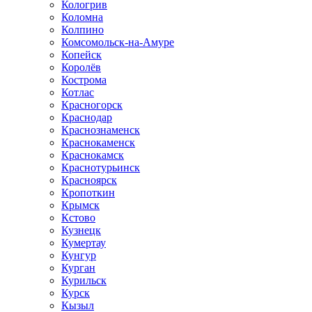
Кологрив
Коломна
Колпино
Комсомольск-на-Амуре
Копейск
Королёв
Кострома
Котлас
Красногорск
Краснодар
Краснознаменск
Краснокаменск
Краснокамск
Краснотурьинск
Красноярск
Кропоткин
Крымск
Кстово
Кузнецк
Кумертау
Кунгур
Курган
Курильск
Курск
Кызыл