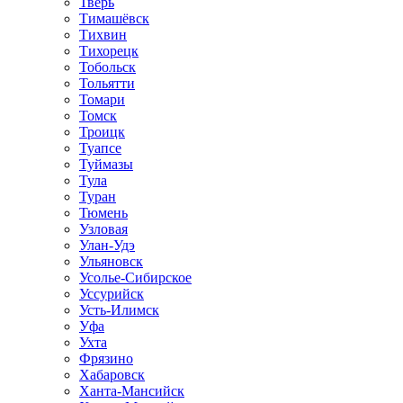
Тверь
Тимашёвск
Тихвин
Тихорецк
Тобольск
Тольятти
Томари
Томск
Троицк
Туапсе
Туймазы
Тула
Туран
Тюмень
Узловая
Улан-Удэ
Ульяновск
Усолье-Сибирское
Уссурийск
Усть-Илимск
Уфа
Ухта
Фрязино
Хабаровск
Ханта-Мансийск