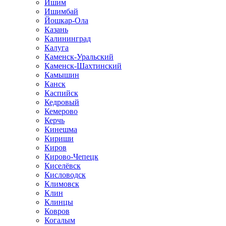
Ишим
Ишимбай
Йошкар-Ола
Казань
Калининград
Калуга
Каменск-Уральский
Каменск-Шахтинский
Камышин
Канск
Каспийск
Кедровый
Кемерово
Керчь
Кинешма
Кириши
Киров
Кирово-Чепецк
Киселёвск
Кисловодск
Климовск
Клин
Клинцы
Ковров
Когалым