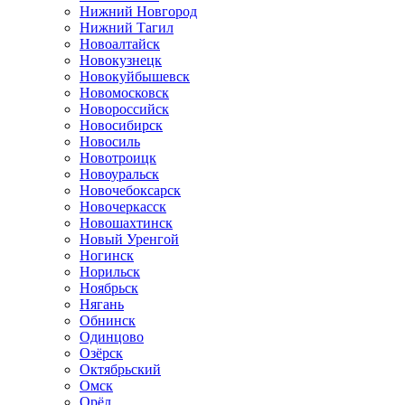
Нижний Новгород
Нижний Тагил
Новоалтайск
Новокузнецк
Новокуйбышевск
Новомосковск
Новороссийск
Новосибирск
Новосиль
Новотроицк
Новоуральск
Новочебоксарск
Новочеркасск
Новошахтинск
Новый Уренгой
Ногинск
Норильск
Ноябрьск
Нягань
Обнинск
Одинцово
Озёрск
Октябрьский
Омск
Орёл