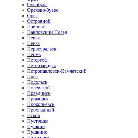
Оренбург
Орехово-Зуево
Орск
Островной
Павлово
Павловский Посад
Певек
Пенза
Первоуральск
Пермь
Петергоф
Петрозаводск
Петропавловск-Камчатский
Плёс
Подольск
Полевской
Правдинск
Приморск
Прокопьевск
Прохладный
Псков
Пустошка
Пушкин
Пушкино
Пятигорск