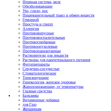
Нервная система, мозг
Обезболивающие
Ухо, горло, нос
Пищеварительный тракт и обмен веществ
Геморрой
Простуда и грипп
Аллергия
Противовирусные
Противовоспалительные
Противогрибковые
Противоопухолевые
Противопаразитарные
Растворители для лекарств
Растворы для парентерального питания
Фитопрепараты
Сердечно-сосудистые
Стоматологические
Тонизирующие
Гинекология, женское здоровье
Жаропонижающие, от температуры
Глазные средства
Бальзамы
Витаминные добавки
для Глаз
Женщинам