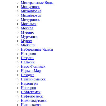
Минеральные Воды
Минусинск
Михайловка
Михайловск
Мичуринск
Мосальск
Москва
Мурино
Мурманск
Муром
Мытищи
Набережные Челны
Назарово
Назрань
Нальчик
Наро-Фоминск
Нарьян-Мар
Находка
Невинномысск
Нерюнгри
Нестеров
Нефтекамск
Нефтеюганск
Нижневартовск
Нижнекамск