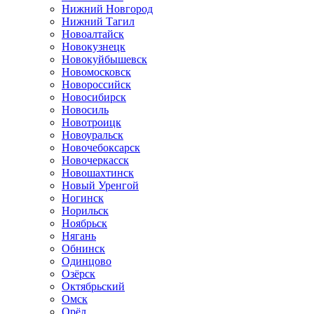
Нижний Новгород
Нижний Тагил
Новоалтайск
Новокузнецк
Новокуйбышевск
Новомосковск
Новороссийск
Новосибирск
Новосиль
Новотроицк
Новоуральск
Новочебоксарск
Новочеркасск
Новошахтинск
Новый Уренгой
Ногинск
Норильск
Ноябрьск
Нягань
Обнинск
Одинцово
Озёрск
Октябрьский
Омск
Орёл