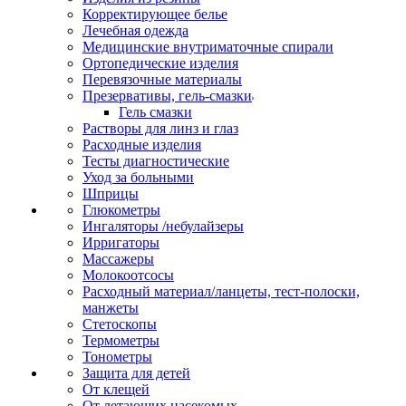
Корректирующее белье
Лечебная одежда
Медицинские внутриматочные спирали
Ортопедические изделия
Перевязочные материалы
Презервативы, гель-смазки
Гель смазки
Растворы для линз и глаз
Расходные изделия
Тесты диагностические
Уход за больными
Шприцы
Глюкометры
Ингаляторы /небулайзеры
Ирригаторы
Массажеры
Молокоотсосы
Расходный материал/ланцеты, тест-полоски,
манжеты
Стетоскопы
Термометры
Тонометры
Защита для детей
От клещей
От летающих насекомых