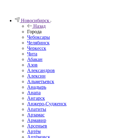
Новосибирск
Назад
Города
Чебоксары
Челябинск
Черкесск
Чита
Абакан
Азов
Александров
Алексин
Альметьевск
Анадырь
Анапа
Ангарск
Анжеро-Судженск
Апатиты
Арзамас
Армавир
Арсеньев
Артём
Артёмовск