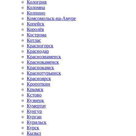
Кологрив
Коломна
Колпино
Комсомольск-на-Амуре
Копейск
Королёв
Кострома
Котлас
Красногорск
Краснодар
Краснознаменск
Краснокаменск
Краснокамск
Краснотурьинск
Красноярск
Кропоткин
Крымск
Кстово
Кузнецк
Кумертау
Кунгур
Курган
Курильск
Курск
Кызыл