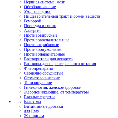
Нервная система, мозг
Обезболивающие
Ухо, горло, нос
Пищеварительный тракт и обмен веществ
Геморрой
Простуда и грипп
Аллергия
Противовирусные
Противовоспалительные
Противогрибковые
Противоопухолевые
Противопаразитарные
Растворители для лекарств
Растворы для парентерального питания
Фитопрепараты
Сердечно-сосудистые
Стоматологические
Тонизирующие
Гинекология, женское здоровье
Жаропонижающие, от температуры
Глазные средства
Бальзамы
Витаминные добавки
для Глаз
Женщинам