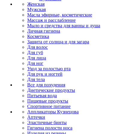
Женская
Мужская
Масла эфирные, косметические
Массаж и расслабление
Мыло и средства для ванны и душа
Личная гигиена
Косметика
Защита от солнца и для загара
Для волос
Для губ
Для лица
Для ног
Уход за полостью рта
Для рук и ногтей
Для тела
Все для похудения
Диетические продукты
Питьевая вода
Пищевые продукты
Спортивное питание
Аппликаторы Кузнецова
Аптечки
Эластичные бинты
Гигиена полости носа
Изделия из резины