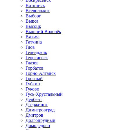
Воскресенск
Воткинск
Всеволожск
Выборг
Выкса
Высоцк
Вышний Волочёк
Вязьма
Гатчина
Гдов
Геленджик
Георгиевск
Глазов
Горбатов
Горно-Алтайск
Грозный
Губкин
Гуково
Гусь-Хрустальный
Дербент
Дзержинск
Димитровград
Дмитров
Долгопрудный
Домодедово