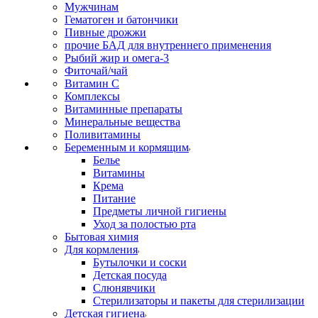
Мужчинам
Гематоген и батончики
Пивные дрожжи
прочие БАД для внутреннего применения
Рыбий жир и омега-3
Фиточай/чай
Витамин С
Комплексы
Витаминные препараты
Минеральные вещества
Поливитамины
Беременным и кормящим
Белье
Витамины
Крема
Питание
Предметы личной гигиены
Уход за полостью рта
Бытовая химия
Для кормления
Бутылочки и соски
Детская посуда
Слюнявчики
Стерилизаторы и пакеты для стерилизации
Детская гигиена