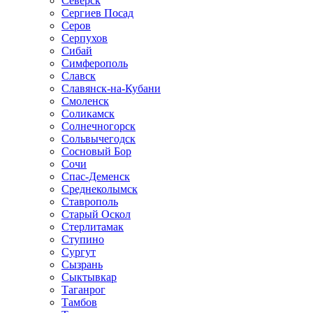
Северск
Сергиев Посад
Серов
Серпухов
Сибай
Симферополь
Славск
Славянск-на-Кубани
Смоленск
Соликамск
Солнечногорск
Сольвычегодск
Сосновый Бор
Сочи
Спас-Деменск
Среднеколымск
Ставрополь
Старый Оскол
Стерлитамак
Ступино
Сургут
Сызрань
Сыктывкар
Таганрог
Тамбов