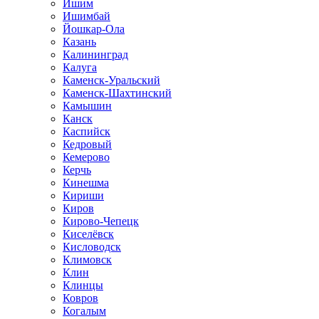
Ишим
Ишимбай
Йошкар-Ола
Казань
Калининград
Калуга
Каменск-Уральский
Каменск-Шахтинский
Камышин
Канск
Каспийск
Кедровый
Кемерово
Керчь
Кинешма
Кириши
Киров
Кирово-Чепецк
Киселёвск
Кисловодск
Климовск
Клин
Клинцы
Ковров
Когалым