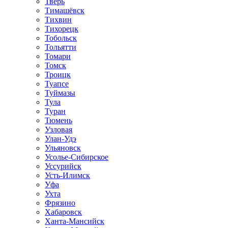
Тверь
Тимашёвск
Тихвин
Тихорецк
Тобольск
Тольятти
Томари
Томск
Троицк
Туапсе
Туймазы
Тула
Туран
Тюмень
Узловая
Улан-Удэ
Ульяновск
Усолье-Сибирское
Уссурийск
Усть-Илимск
Уфа
Ухта
Фрязино
Хабаровск
Ханта-Мансийск