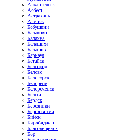
Архангельск
Асбест
Астрахань
Ачинск
Бабушкин
Балаково
Балахна
Балашиха
Балашов
Барнаул
Батайск
Белгород
Белово
Белогорск
Белорецк
Белореченск
Белый
Бердск
Березники
Берёзовский
Бийск
Биробиджан
Благовещенск
Бор
Борисоглебск