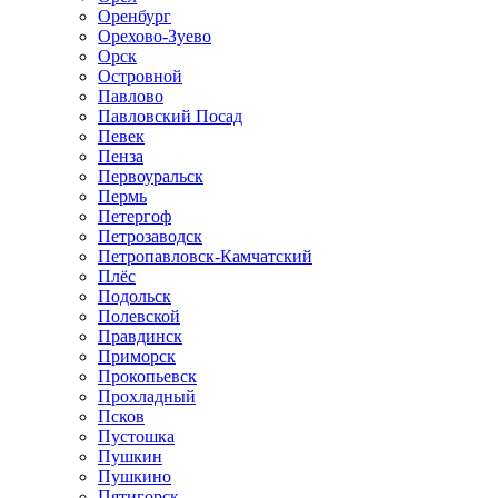
Оренбург
Орехово-Зуево
Орск
Островной
Павлово
Павловский Посад
Певек
Пенза
Первоуральск
Пермь
Петергоф
Петрозаводск
Петропавловск-Камчатский
Плёс
Подольск
Полевской
Правдинск
Приморск
Прокопьевск
Прохладный
Псков
Пустошка
Пушкин
Пушкино
Пятигорск