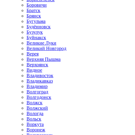
Боровичи
Братск
Брянск
Бугульма
Будённовск
Бузулук
Буйнакск
Великие Луки
Великий Новгород
Верея
Верхняя Пышма
Верхоянск
Видное
Владивосток
Владикавказ
Владимир
Волгоград
Волгодонск
Волжск
Волжский
Вологда
Вольск
Воркута
Воронеж