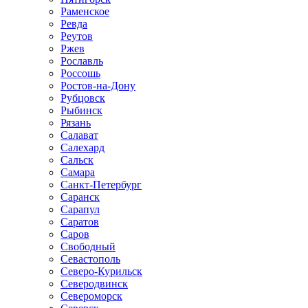
Раменское
Ревда
Реутов
Ржев
Рославль
Россошь
Ростов-на-Дону
Рубцовск
Рыбинск
Рязань
Салават
Салехард
Сальск
Самара
Санкт-Петербург
Саранск
Сарапул
Саратов
Саров
Свободный
Севастополь
Северо-Курильск
Северодвинск
Североморск