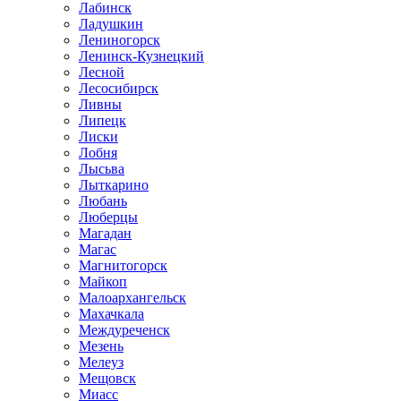
Лабинск
Ладушкин
Лениногорск
Ленинск-Кузнецкий
Лесной
Лесосибирск
Ливны
Липецк
Лиски
Лобня
Лысьва
Лыткарино
Любань
Люберцы
Магадан
Магас
Магнитогорск
Майкоп
Малоархангельск
Махачкала
Междуреченск
Мезень
Мелеуз
Мещовск
Миасс