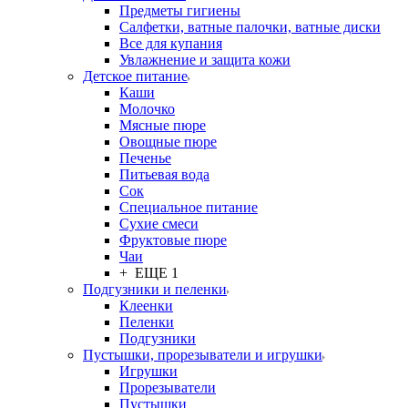
Предметы гигиены
Салфетки, ватные палочки, ватные диски
Все для купания
Увлажнение и защита кожи
Детское питание
Каши
Молочко
Мясные пюре
Овощные пюре
Печенье
Питьевая вода
Сок
Специальное питание
Сухие смеси
Фруктовые пюре
Чаи
+ ЕЩЕ 1
Подгузники и пеленки
Клеенки
Пеленки
Подгузники
Пустышки, прорезыватели и игрушки
Игрушки
Прорезыватели
Пустышки