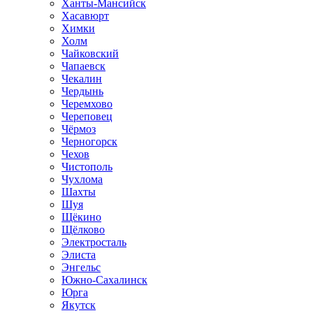
Ханты-Мансийск
Хасавюрт
Химки
Холм
Чайковский
Чапаевск
Чекалин
Чердынь
Черемхово
Череповец
Чёрмоз
Черногорск
Чехов
Чистополь
Чухлома
Шахты
Шуя
Щёкино
Щёлково
Электросталь
Элиста
Энгельс
Южно-Сахалинск
Юрга
Якутск