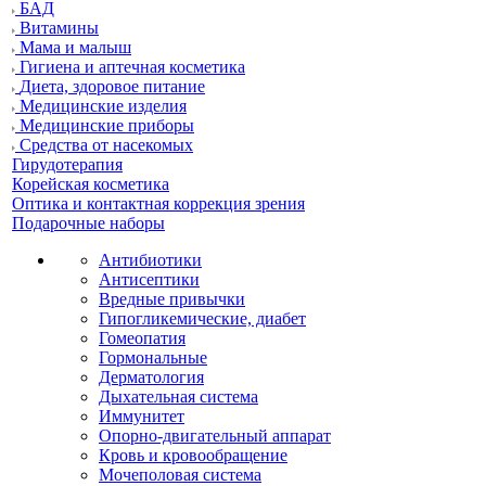
БАД
Витамины
Мама и малыш
Гигиена и аптечная косметика
Диета, здоровое питание
Медицинские изделия
Медицинские приборы
Средства от насекомых
Гирудотерапия
Корейская косметика
Оптика и контактная коррекция зрения
Подарочные наборы
Антибиотики
Антисептики
Вредные привычки
Гипогликемические, диабет
Гомеопатия
Гормональные
Дерматология
Дыхательная система
Иммунитет
Опорно-двигательный аппарат
Кровь и кровообращение
Мочеполовая система