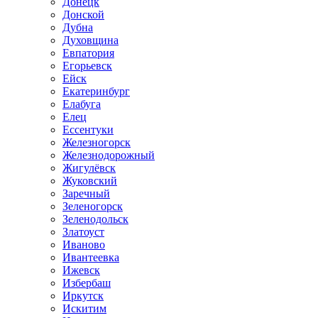
Донецк
Донской
Дубна
Духовщина
Евпатория
Егорьевск
Ейск
Екатеринбург
Елабуга
Елец
Ессентуки
Железногорск
Железнодорожный
Жигулёвск
Жуковский
Заречный
Зеленогорск
Зеленодольск
Златоуст
Иваново
Ивантеевка
Ижевск
Избербаш
Иркутск
Искитим