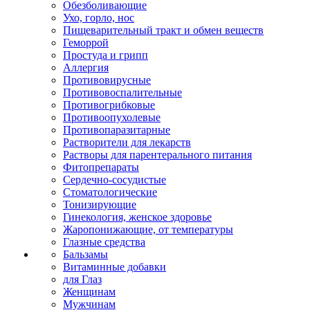
Обезболивающие
Ухо, горло, нос
Пищеварительный тракт и обмен веществ
Геморрой
Простуда и грипп
Аллергия
Противовирусные
Противовоспалительные
Противогрибковые
Противоопухолевые
Противопаразитарные
Растворители для лекарств
Растворы для парентерального питания
Фитопрепараты
Сердечно-сосудистые
Стоматологические
Тонизирующие
Гинекология, женское здоровье
Жаропонижающие, от температуры
Глазные средства
Бальзамы
Витаминные добавки
для Глаз
Женщинам
Мужчинам