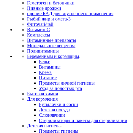
Гематоген и батончики
Пивные дрожжи
прочие БАД для внутреннего применения
Рыбий жир и омега-3
Фиточай/чай
Витамин С
Комплексы
Витаминные препараты
Минеральные вещества
Поливитамины
Беременным и кормящим
Белье
Витамины
Крема
Питание
Предметы личной гигиены
Уход за полостью рта
Бытовая химия
Для кормления
Бутылочки и соски
Детская посуда
Слюнявчики
Стерилизаторы и пакеты для стерилизации
Детская гигиена
Предметы гигиены