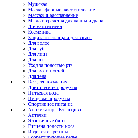
Мужская
Масла эфирные, косметические
Массаж и расслабление
Мыло и средства для ванны и душа
Личная гигиена
Косметика
Защита от солнца и для загара
Для волос
Для губ
Для лица
Для ног
Уход за полостью рта
Для рук и ногтей
Для тела
Все для похудения
Диетические продукты
Питьевая вода
Пищевые продукты
Спортивное питание
Аппликаторы Кузнецова
Аптечки
Эластичные бинты
Гигиена полости носа
Изделия из резины
Корректирующее белье