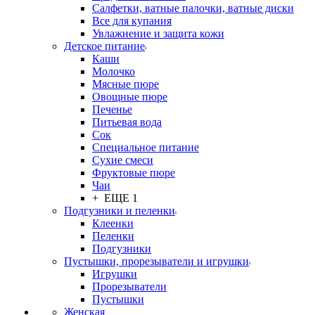
Салфетки, ватные палочки, ватные диски
Все для купания
Увлажнение и защита кожи
Детское питание
Каши
Молочко
Мясные пюре
Овощные пюре
Печенье
Питьевая вода
Сок
Специальное питание
Сухие смеси
Фруктовые пюре
Чаи
+ ЕЩЕ 1
Подгузники и пеленки
Клеенки
Пеленки
Подгузники
Пустышки, прорезыватели и игрушки
Игрушки
Прорезыватели
Пустышки
Женская