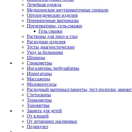
Лечебная одежда
Медицинские внутриматочные спирали
Ортопедические изделия
Перевязочные материалы
Презервативы, гель-смазки
Гель смазки
Растворы для линз и глаз
Расходные изделия
Тесты диагностические
Уход за больными
Шприцы
Глюкометры
Ингаляторы /небулайзеры
Ирригаторы
Массажеры
Молокоотсосы
Расходный материал/ланцеты, тест-полоски, манже
Стетоскопы
Термометры
Тонометры
Защита для детей
От клещей
От летающих насекомых
Педикулез