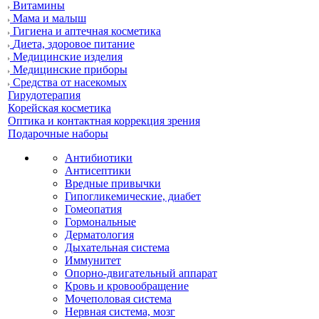
Витамины
Мама и малыш
Гигиена и аптечная косметика
Диета, здоровое питание
Медицинские изделия
Медицинские приборы
Средства от насекомых
Гирудотерапия
Корейская косметика
Оптика и контактная коррекция зрения
Подарочные наборы
Антибиотики
Антисептики
Вредные привычки
Гипогликемические, диабет
Гомеопатия
Гормональные
Дерматология
Дыхательная система
Иммунитет
Опорно-двигательный аппарат
Кровь и кровообращение
Мочеполовая система
Нервная система, мозг