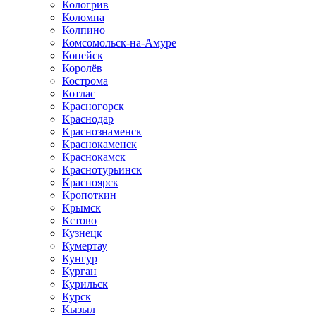
Кологрив
Коломна
Колпино
Комсомольск-на-Амуре
Копейск
Королёв
Кострома
Котлас
Красногорск
Краснодар
Краснознаменск
Краснокаменск
Краснокамск
Краснотурьинск
Красноярск
Кропоткин
Крымск
Кстово
Кузнецк
Кумертау
Кунгур
Курган
Курильск
Курск
Кызыл