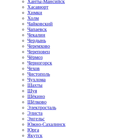
Ханты-Мансийск
Хасавюрт
Химки
Холм
Чайковский
Чапаевск
Чекалин
Чердынь
Черемхово
Череповец
Чёрмоз
Черногорск
Чехов
Чистополь
Чухлома
Шахты
Шуя
Щёкино
Щёлково
Электросталь
Элиста
Энгельс
Южно-Сахалинск
Юрга
Якутск