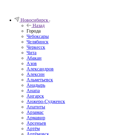
Новосибирск
Назад
Города
Чебоксары
Челябинск
Черкесск
Чита
Абакан
Азов
Александров
Алексин
Альметьевск
Анадырь
Анапа
Ангарск
Анжеро-Судженск
Апатиты
Арзамас
Армавир
Арсеньев
Артём
Артёмовск