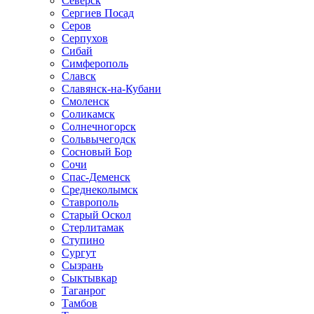
Северск
Сергиев Посад
Серов
Серпухов
Сибай
Симферополь
Славск
Славянск-на-Кубани
Смоленск
Соликамск
Солнечногорск
Сольвычегодск
Сосновый Бор
Сочи
Спас-Деменск
Среднеколымск
Ставрополь
Старый Оскол
Стерлитамак
Ступино
Сургут
Сызрань
Сыктывкар
Таганрог
Тамбов