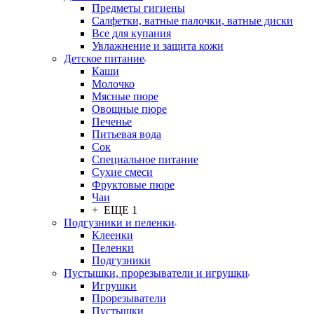
Предметы гигиены
Салфетки, ватные палочки, ватные диски
Все для купания
Увлажнение и защита кожи
Детское питание
Каши
Молочко
Мясные пюре
Овощные пюре
Печенье
Питьевая вода
Сок
Специальное питание
Сухие смеси
Фруктовые пюре
Чаи
+ ЕЩЕ 1
Подгузники и пеленки
Клеенки
Пеленки
Подгузники
Пустышки, прорезыватели и игрушки
Игрушки
Прорезыватели
Пустышки