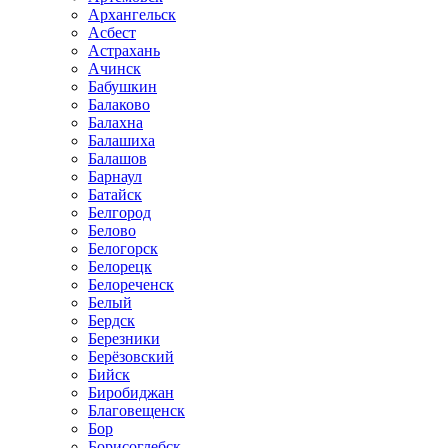
Архангельск
Асбест
Астрахань
Ачинск
Бабушкин
Балаково
Балахна
Балашиха
Балашов
Барнаул
Батайск
Белгород
Белово
Белогорск
Белорецк
Белореченск
Белый
Бердск
Березники
Берёзовский
Бийск
Биробиджан
Благовещенск
Бор
Борисоглебск