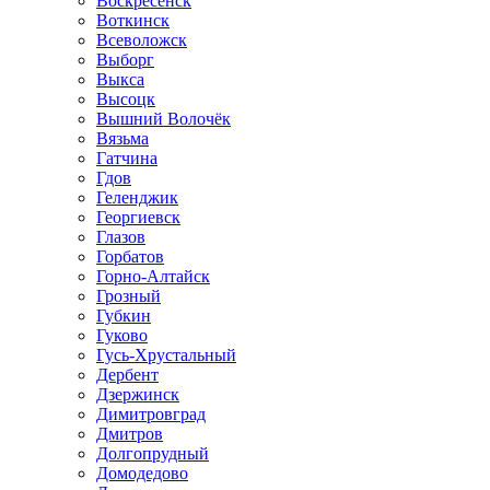
Воскресенск
Воткинск
Всеволожск
Выборг
Выкса
Высоцк
Вышний Волочёк
Вязьма
Гатчина
Гдов
Геленджик
Георгиевск
Глазов
Горбатов
Горно-Алтайск
Грозный
Губкин
Гуково
Гусь-Хрустальный
Дербент
Дзержинск
Димитровград
Дмитров
Долгопрудный
Домодедово