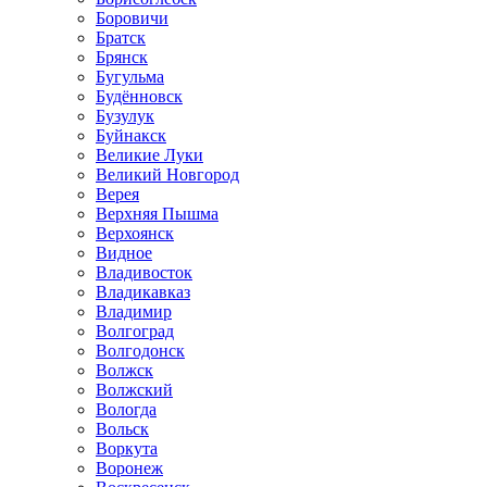
Боровичи
Братск
Брянск
Бугульма
Будённовск
Бузулук
Буйнакск
Великие Луки
Великий Новгород
Верея
Верхняя Пышма
Верхоянск
Видное
Владивосток
Владикавказ
Владимир
Волгоград
Волгодонск
Волжск
Волжский
Вологда
Вольск
Воркута
Воронеж