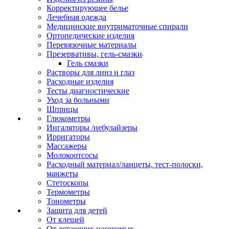
Корректирующее белье
Лечебная одежда
Медицинские внутриматочные спирали
Ортопедические изделия
Перевязочные материалы
Презервативы, гель-смазки
Гель смазки
Растворы для линз и глаз
Расходные изделия
Тесты диагностические
Уход за больными
Шприцы
Глюкометры
Ингаляторы /небулайзеры
Ирригаторы
Массажеры
Молокоотсосы
Расходный материал/ланцеты, тест-полоски,
манжеты
Стетоскопы
Термометры
Тонометры
Защита для детей
От клещей
От летающих насекомых