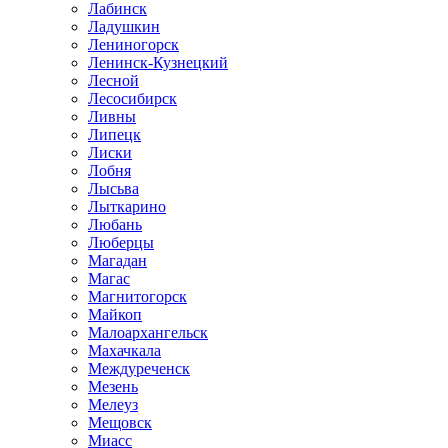
Лабинск
Ладушкин
Лениногорск
Ленинск-Кузнецкий
Лесной
Лесосибирск
Ливны
Липецк
Лиски
Лобня
Лысьва
Лыткарино
Любань
Люберцы
Магадан
Магас
Магнитогорск
Майкоп
Малоархангельск
Махачкала
Междуреченск
Мезень
Мелеуз
Мещовск
Миасс