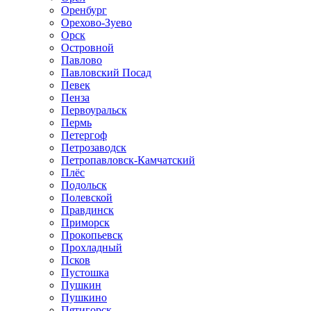
Оренбург
Орехово-Зуево
Орск
Островной
Павлово
Павловский Посад
Певек
Пенза
Первоуральск
Пермь
Петергоф
Петрозаводск
Петропавловск-Камчатский
Плёс
Подольск
Полевской
Правдинск
Приморск
Прокопьевск
Прохладный
Псков
Пустошка
Пушкин
Пушкино
Пятигорск