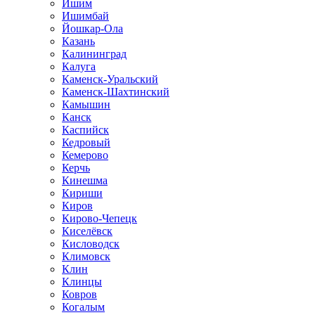
Ишим
Ишимбай
Йошкар-Ола
Казань
Калининград
Калуга
Каменск-Уральский
Каменск-Шахтинский
Камышин
Канск
Каспийск
Кедровый
Кемерово
Керчь
Кинешма
Кириши
Киров
Кирово-Чепецк
Киселёвск
Кисловодск
Климовск
Клин
Клинцы
Ковров
Когалым