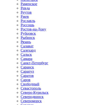
Раменское
Ревда
Реутов
Ржев
Рославль
Россошь
Ростов-на-Дону
Рубцовск
Рыбинск
Рязань
Салават
Салехард
Сальск
Самара
Санкт-Петербург
Саранск
Сарапул
Саратов
Саров
Свободный
Севастополь
Северо-Курильск
Северодвинск
Североморск