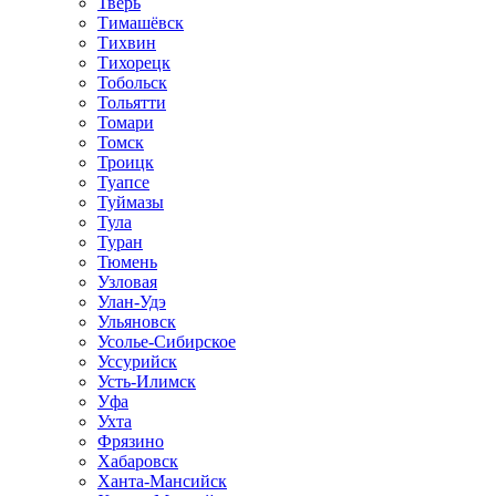
Тверь
Тимашёвск
Тихвин
Тихорецк
Тобольск
Тольятти
Томари
Томск
Троицк
Туапсе
Туймазы
Тула
Туран
Тюмень
Узловая
Улан-Удэ
Ульяновск
Усолье-Сибирское
Уссурийск
Усть-Илимск
Уфа
Ухта
Фрязино
Хабаровск
Ханта-Мансийск