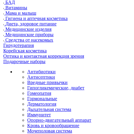
БАД
Витамины
Мама и малыш
Гигиена и аптечная косметика
Диета, здоровое питание
Медицинские изделия
Медицинские приборы
Средства от насекомых
Гирудотерапия
Корейская косметика
Оптика и контактная коррекция зрения
Подарочные наборы
Антибиотики
Антисептики
Вредные привычки
Гипогликемические, диабет
Гомеопатия
Гормональные
Дерматология
Дыхательная система
Иммунитет
Опорно-двигательный аппарат
Кровь и кровообращение
Мочеполовая система