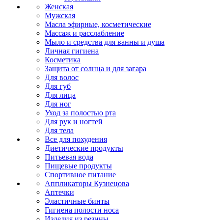
Женская
Мужская
Масла эфирные, косметические
Массаж и расслабление
Мыло и средства для ванны и душа
Личная гигиена
Косметика
Защита от солнца и для загара
Для волос
Для губ
Для лица
Для ног
Уход за полостью рта
Для рук и ногтей
Для тела
Все для похудения
Диетические продукты
Питьевая вода
Пищевые продукты
Спортивное питание
Аппликаторы Кузнецова
Аптечки
Эластичные бинты
Гигиена полости носа
Изделия из резины