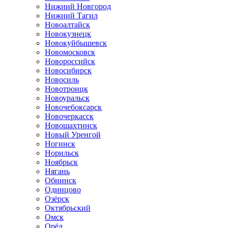
Нижний Новгород
Нижний Тагил
Новоалтайск
Новокузнецк
Новокуйбышевск
Новомосковск
Новороссийск
Новосибирск
Новосиль
Новотроицк
Новоуральск
Новочебоксарск
Новочеркасск
Новошахтинск
Новый Уренгой
Ногинск
Норильск
Ноябрьск
Нягань
Обнинск
Одинцово
Озёрск
Октябрьский
Омск
Орёл