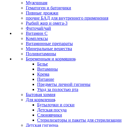
Мужчинам
Гематоген и батончики
Пивные дрожжи
прочие БАД для внутреннего применения
Рыбий жир и омега-3
Фиточай/чай
Витамин С
Комплексы
Витаминные препараты
Минеральные вещества
Поливитамины
Беременным и кормящим
Белье
Витамины
Крема
Питание
Предметы личной гигиены
Уход за полостью рта
Бытовая химия
Для кормления
Бутылочки и соски
Детская посуда
Слюнявчики
Стерилизаторы и пакеты для стерилизации
Детская гигиена