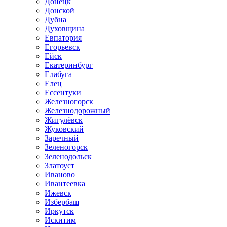
Донецк
Донской
Дубна
Духовщина
Евпатория
Егорьевск
Ейск
Екатеринбург
Елабуга
Елец
Ессентуки
Железногорск
Железнодорожный
Жигулёвск
Жуковский
Заречный
Зеленогорск
Зеленодольск
Златоуст
Иваново
Ивантеевка
Ижевск
Избербаш
Иркутск
Искитим