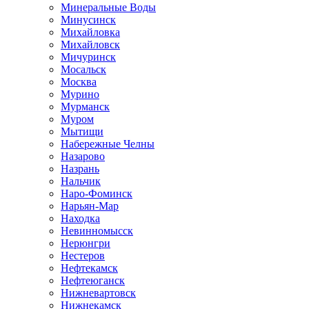
Минеральные Воды
Минусинск
Михайловка
Михайловск
Мичуринск
Мосальск
Москва
Мурино
Мурманск
Муром
Мытищи
Набережные Челны
Назарово
Назрань
Нальчик
Наро-Фоминск
Нарьян-Мар
Находка
Невинномысск
Нерюнгри
Нестеров
Нефтекамск
Нефтеюганск
Нижневартовск
Нижнекамск