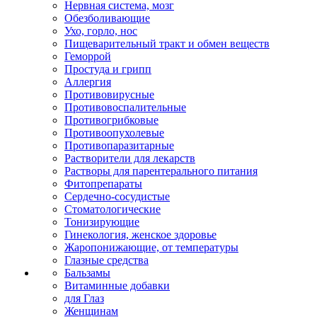
Нервная система, мозг
Обезболивающие
Ухо, горло, нос
Пищеварительный тракт и обмен веществ
Геморрой
Простуда и грипп
Аллергия
Противовирусные
Противовоспалительные
Противогрибковые
Противоопухолевые
Противопаразитарные
Растворители для лекарств
Растворы для парентерального питания
Фитопрепараты
Сердечно-сосудистые
Стоматологические
Тонизирующие
Гинекология, женское здоровье
Жаропонижающие, от температуры
Глазные средства
Бальзамы
Витаминные добавки
для Глаз
Женщинам