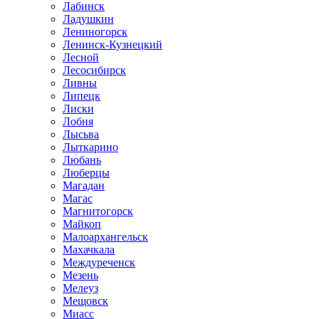
Лабинск
Ладушкин
Лениногорск
Ленинск-Кузнецкий
Лесной
Лесосибирск
Ливны
Липецк
Лиски
Лобня
Лысьва
Лыткарино
Любань
Люберцы
Магадан
Магас
Магнитогорск
Майкоп
Малоархангельск
Махачкала
Междуреченск
Мезень
Мелеуз
Мещовск
Миасс