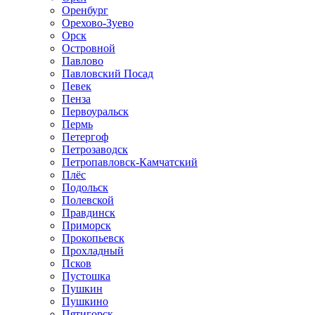
Оренбург
Орехово-Зуево
Орск
Островной
Павлово
Павловский Посад
Певек
Пенза
Первоуральск
Пермь
Петергоф
Петрозаводск
Петропавловск-Камчатский
Плёс
Подольск
Полевской
Правдинск
Приморск
Прокопьевск
Прохладный
Псков
Пустошка
Пушкин
Пушкино
Пятигорск