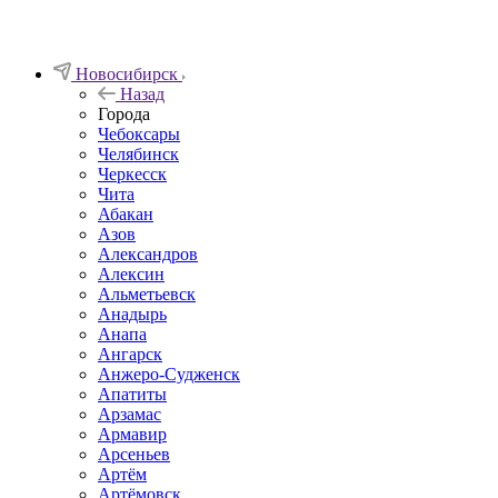
Новосибирск
Назад
Города
Чебоксары
Челябинск
Черкесск
Чита
Абакан
Азов
Александров
Алексин
Альметьевск
Анадырь
Анапа
Ангарск
Анжеро-Судженск
Апатиты
Арзамас
Армавир
Арсеньев
Артём
Артёмовск