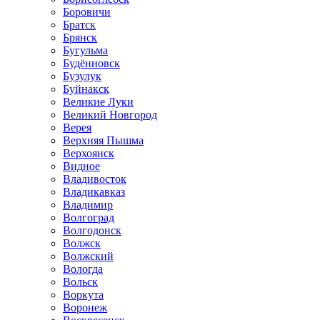
Боровичи
Братск
Брянск
Бугульма
Будённовск
Бузулук
Буйнакск
Великие Луки
Великий Новгород
Верея
Верхняя Пышма
Верхоянск
Видное
Владивосток
Владикавказ
Владимир
Волгоград
Волгодонск
Волжск
Волжский
Вологда
Вольск
Воркута
Воронеж