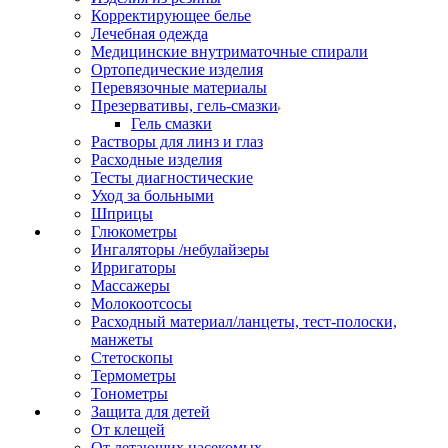
Корректирующее белье
Лечебная одежда
Медицинские внутриматочные спирали
Ортопедические изделия
Перевязочные материалы
Презервативы, гель-смазки
Гель смазки
Растворы для линз и глаз
Расходные изделия
Тесты диагностические
Уход за больными
Шприцы
Глюкометры
Ингаляторы /небулайзеры
Ирригаторы
Массажеры
Молокоотсосы
Расходный материал/ланцеты, тест-полоски,
манжеты
Стетоскопы
Термометры
Тонометры
Защита для детей
От клещей
От летающих насекомых