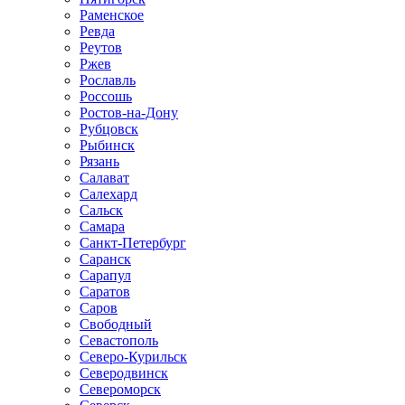
Раменское
Ревда
Реутов
Ржев
Рославль
Россошь
Ростов-на-Дону
Рубцовск
Рыбинск
Рязань
Салават
Салехард
Сальск
Самара
Санкт-Петербург
Саранск
Сарапул
Саратов
Саров
Свободный
Севастополь
Северо-Курильск
Северодвинск
Североморск