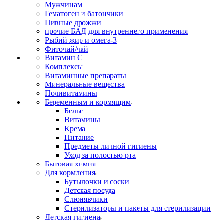
Мужчинам
Гематоген и батончики
Пивные дрожжи
прочие БАД для внутреннего применения
Рыбий жир и омега-3
Фиточай/чай
Витамин С
Комплексы
Витаминные препараты
Минеральные вещества
Поливитамины
Беременным и кормящим
Белье
Витамины
Крема
Питание
Предметы личной гигиены
Уход за полостью рта
Бытовая химия
Для кормления
Бутылочки и соски
Детская посуда
Слюнявчики
Стерилизаторы и пакеты для стерилизации
Детская гигиена