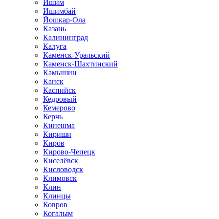
Ишим
Ишимбай
Йошкар-Ола
Казань
Калининград
Калуга
Каменск-Уральский
Каменск-Шахтинский
Камышин
Канск
Каспийск
Кедровый
Кемерово
Керчь
Кинешма
Кириши
Киров
Кирово-Чепецк
Киселёвск
Кисловодск
Климовск
Клин
Клинцы
Ковров
Когалым