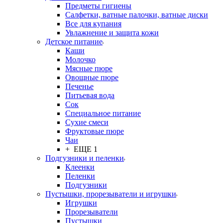
Предметы гигиены
Салфетки, ватные палочки, ватные диски
Все для купания
Увлажнение и защита кожи
Детское питание
Каши
Молочко
Мясные пюре
Овощные пюре
Печенье
Питьевая вода
Сок
Специальное питание
Сухие смеси
Фруктовые пюре
Чаи
+ ЕЩЕ 1
Подгузники и пеленки
Клеенки
Пеленки
Подгузники
Пустышки, прорезыватели и игрушки
Игрушки
Прорезыватели
Пустышки