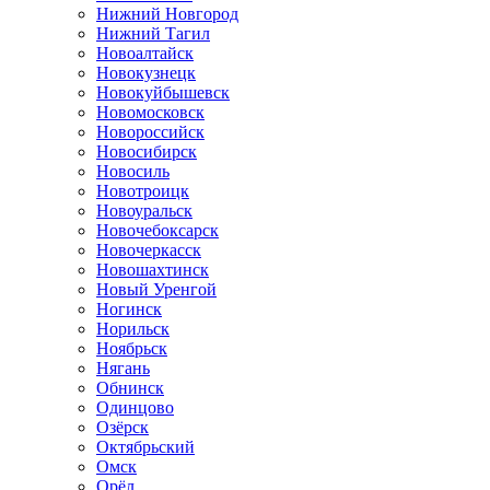
Нижний Новгород
Нижний Тагил
Новоалтайск
Новокузнецк
Новокуйбышевск
Новомосковск
Новороссийск
Новосибирск
Новосиль
Новотроицк
Новоуральск
Новочебоксарск
Новочеркасск
Новошахтинск
Новый Уренгой
Ногинск
Норильск
Ноябрьск
Нягань
Обнинск
Одинцово
Озёрск
Октябрьский
Омск
Орёл