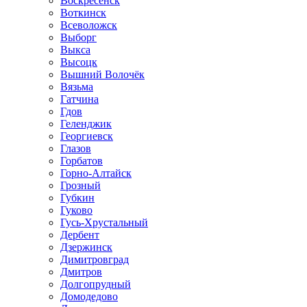
Воскресенск
Воткинск
Всеволожск
Выборг
Выкса
Высоцк
Вышний Волочёк
Вязьма
Гатчина
Гдов
Геленджик
Георгиевск
Глазов
Горбатов
Горно-Алтайск
Грозный
Губкин
Гуково
Гусь-Хрустальный
Дербент
Дзержинск
Димитровград
Дмитров
Долгопрудный
Домодедово