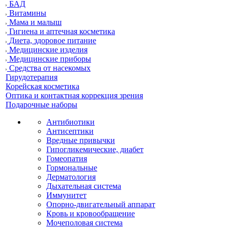
БАД
Витамины
Мама и малыш
Гигиена и аптечная косметика
Диета, здоровое питание
Медицинские изделия
Медицинские приборы
Средства от насекомых
Гирудотерапия
Корейская косметика
Оптика и контактная коррекция зрения
Подарочные наборы
Антибиотики
Антисептики
Вредные привычки
Гипогликемические, диабет
Гомеопатия
Гормональные
Дерматология
Дыхательная система
Иммунитет
Опорно-двигательный аппарат
Кровь и кровообращение
Мочеполовая система