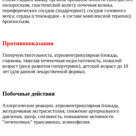
пилороспазм, спастический колит); почечная колика,
периферических сосудов (эндартериит); сосудов головного
мозга; сердца (стенокардия - в составе комплексной терапии);
бронхоспазм.
Противопоказания
Гиперчувствительность, атриовентрикулярная блокада,
глаукома, тяжелая печеночная недостаточность, пожилой
возраст (риск развития гипертермии), детский возраст до 10
лет (для данной лекарственной формы).
Побочные действия
Аллергические реакции, атриовентрикулярная блокада,
желудочковая экстрасистолия, снижение артериального
давления, запор, сонливость, повышение активности
"печеночных" трансаминаз, эозинофилия.