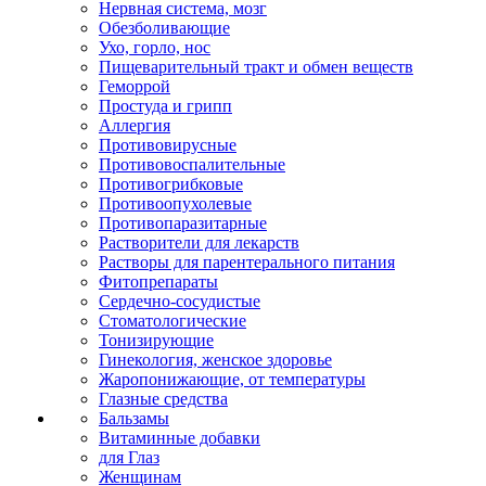
Нервная система, мозг
Обезболивающие
Ухо, горло, нос
Пищеварительный тракт и обмен веществ
Геморрой
Простуда и грипп
Аллергия
Противовирусные
Противовоспалительные
Противогрибковые
Противоопухолевые
Противопаразитарные
Растворители для лекарств
Растворы для парентерального питания
Фитопрепараты
Сердечно-сосудистые
Стоматологические
Тонизирующие
Гинекология, женское здоровье
Жаропонижающие, от температуры
Глазные средства
Бальзамы
Витаминные добавки
для Глаз
Женщинам