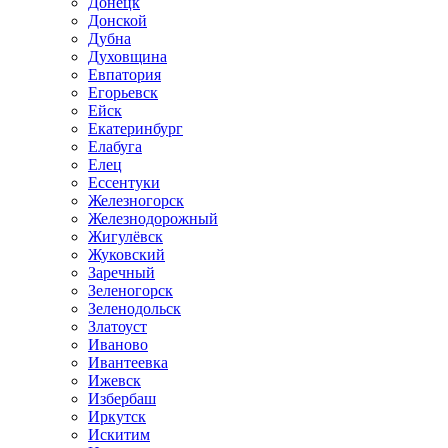
Донецк
Донской
Дубна
Духовщина
Евпатория
Егорьевск
Ейск
Екатеринбург
Елабуга
Елец
Ессентуки
Железногорск
Железнодорожный
Жигулёвск
Жуковский
Заречный
Зеленогорск
Зеленодольск
Златоуст
Иваново
Ивантеевка
Ижевск
Избербаш
Иркутск
Искитим