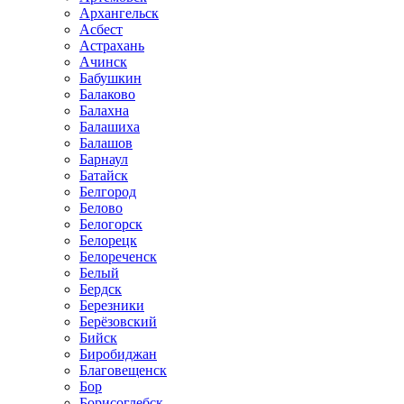
Архангельск
Асбест
Астрахань
Ачинск
Бабушкин
Балаково
Балахна
Балашиха
Балашов
Барнаул
Батайск
Белгород
Белово
Белогорск
Белорецк
Белореченск
Белый
Бердск
Березники
Берёзовский
Бийск
Биробиджан
Благовещенск
Бор
Борисоглебск