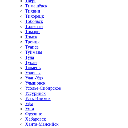
Тверь
Тимашёвск
Тихвин
Тихорецк
Тобольск
Тольятти
Томари
Томск
Троицк
Туапсе
Туймазы
Тула
Туран
Тюмень
Узловая
Улан-Удэ
Ульяновск
Усолье-Сибирское
Уссурийск
Усть-Илимск
Уфа
Ухта
Фрязино
Хабаровск
Ханта-Мансийск