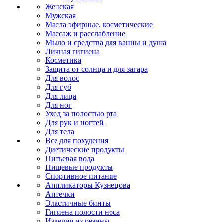
Женская
Мужская
Масла эфирные, косметические
Массаж и расслабление
Мыло и средства для ванны и душа
Личная гигиена
Косметика
Защита от солнца и для загара
Для волос
Для губ
Для лица
Для ног
Уход за полостью рта
Для рук и ногтей
Для тела
Все для похудения
Диетические продукты
Питьевая вода
Пищевые продукты
Спортивное питание
Аппликаторы Кузнецова
Аптечки
Эластичные бинты
Гигиена полости носа
Изделия из резины