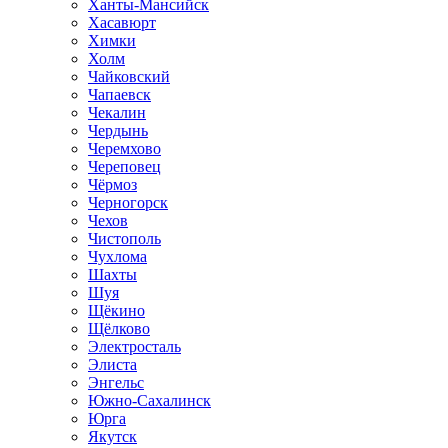
Ханты-Мансийск
Хасавюрт
Химки
Холм
Чайковский
Чапаевск
Чекалин
Чердынь
Черемхово
Череповец
Чёрмоз
Черногорск
Чехов
Чистополь
Чухлома
Шахты
Шуя
Щёкино
Щёлково
Электросталь
Элиста
Энгельс
Южно-Сахалинск
Юрга
Якутск