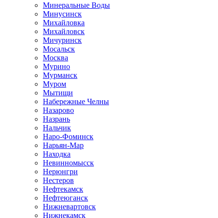
Минеральные Воды
Минусинск
Михайловка
Михайловск
Мичуринск
Мосальск
Москва
Мурино
Мурманск
Муром
Мытищи
Набережные Челны
Назарово
Назрань
Нальчик
Наро-Фоминск
Нарьян-Мар
Находка
Невинномысск
Нерюнгри
Нестеров
Нефтекамск
Нефтеюганск
Нижневартовск
Нижнекамск