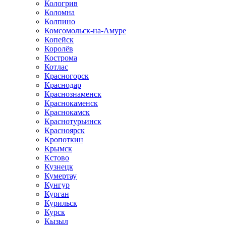
Кологрив
Коломна
Колпино
Комсомольск-на-Амуре
Копейск
Королёв
Кострома
Котлас
Красногорск
Краснодар
Краснознаменск
Краснокаменск
Краснокамск
Краснотурьинск
Красноярск
Кропоткин
Крымск
Кстово
Кузнецк
Кумертау
Кунгур
Курган
Курильск
Курск
Кызыл