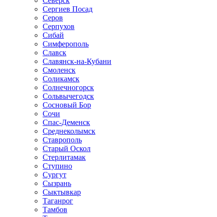
Северск
Сергиев Посад
Серов
Серпухов
Сибай
Симферополь
Славск
Славянск-на-Кубани
Смоленск
Соликамск
Солнечногорск
Сольвычегодск
Сосновый Бор
Сочи
Спас-Деменск
Среднеколымск
Ставрополь
Старый Оскол
Стерлитамак
Ступино
Сургут
Сызрань
Сыктывкар
Таганрог
Тамбов