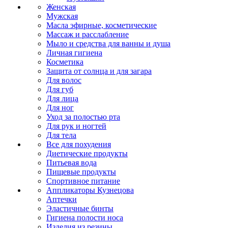
Женская
Мужская
Масла эфирные, косметические
Массаж и расслабление
Мыло и средства для ванны и душа
Личная гигиена
Косметика
Защита от солнца и для загара
Для волос
Для губ
Для лица
Для ног
Уход за полостью рта
Для рук и ногтей
Для тела
Все для похудения
Диетические продукты
Питьевая вода
Пищевые продукты
Спортивное питание
Аппликаторы Кузнецова
Аптечки
Эластичные бинты
Гигиена полости носа
Изделия из резины