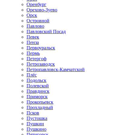
Оренбург
Орехово-Зуево
Орск
Островной
Павлово
Павловский Посад
Певек
Пенза
Первоуральск
Пермь
Петергоф
Петрозаводск
Петропавловск-Камчатский
Плёс
Подольск
Полевской
Правдинск
Приморск
Прокопьевск
Прохладный
Псков
Пустошка
Пушкин
Пушкино
Пятигорск