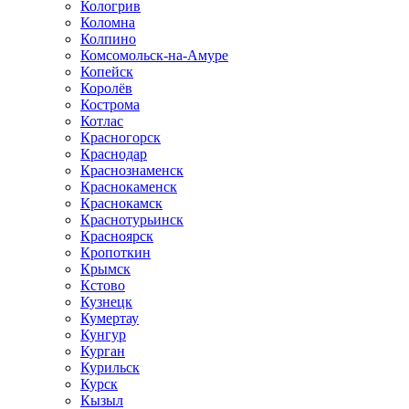
Кологрив
Коломна
Колпино
Комсомольск-на-Амуре
Копейск
Королёв
Кострома
Котлас
Красногорск
Краснодар
Краснознаменск
Краснокаменск
Краснокамск
Краснотурьинск
Красноярск
Кропоткин
Крымск
Кстово
Кузнецк
Кумертау
Кунгур
Курган
Курильск
Курск
Кызыл