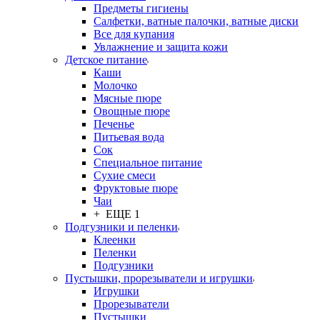
Предметы гигиены
Салфетки, ватные палочки, ватные диски
Все для купания
Увлажнение и защита кожи
Детское питание
Каши
Молочко
Мясные пюре
Овощные пюре
Печенье
Питьевая вода
Сок
Специальное питание
Сухие смеси
Фруктовые пюре
Чаи
+ ЕЩЕ 1
Подгузники и пеленки
Клеенки
Пеленки
Подгузники
Пустышки, прорезыватели и игрушки
Игрушки
Прорезыватели
Пустышки