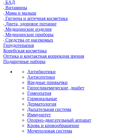
БАД
Витамины
Мама и малыш
Гигиена и аптечная косметика
Диета, здоровое питание
Медицинские изделия
Медицинские приборы
Средства от насекомых
Гирудотерапия
Корейская косметика
Оптика и контактная коррекция зрения
Подарочные наборы
Антибиотики
Антисептики
Вредные привычки
Гипогликемические, диабет
Гомеопатия
Гормональные
Дерматология
Дыхательная система
Иммунитет
Опорно-двигательный аппарат
Кровь и кровообращение
Мочеполовая система