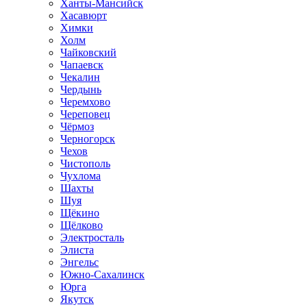
Ханты-Мансийск
Хасавюрт
Химки
Холм
Чайковский
Чапаевск
Чекалин
Чердынь
Черемхово
Череповец
Чёрмоз
Черногорск
Чехов
Чистополь
Чухлома
Шахты
Шуя
Щёкино
Щёлково
Электросталь
Элиста
Энгельс
Южно-Сахалинск
Юрга
Якутск