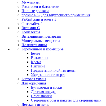
Мужчинам
Гематоген и батончики
Пивные дрожжи
прочие БАД для внутреннего применения
Рыбий жир и омега-3
Фиточай/чай
Витамин С
Комплексы
Витаминные препараты
Минеральные вещества
Поливитамины
Беременным и кормящим
Белье
Витамины
Крема
Питание
Предметы личной гигиены
Уход за полостью рта
Бытовая химия
Для кормления
Бутылочки и соски
Детская посуда
Слюнявчики
Стерилизаторы и пакеты для стерилизации
Детская гигиена