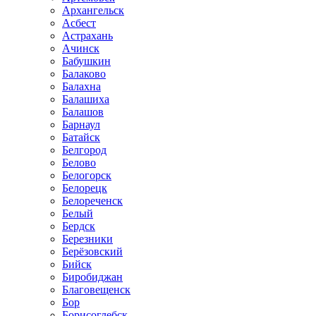
Архангельск
Асбест
Астрахань
Ачинск
Бабушкин
Балаково
Балахна
Балашиха
Балашов
Барнаул
Батайск
Белгород
Белово
Белогорск
Белорецк
Белореченск
Белый
Бердск
Березники
Берёзовский
Бийск
Биробиджан
Благовещенск
Бор
Борисоглебск