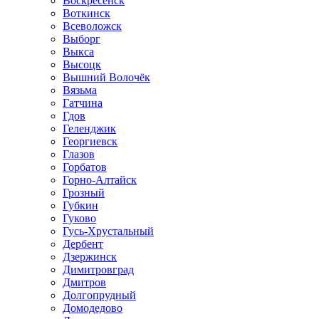
Воскресенск
Воткинск
Всеволожск
Выборг
Выкса
Высоцк
Вышний Волочёк
Вязьма
Гатчина
Гдов
Геленджик
Георгиевск
Глазов
Горбатов
Горно-Алтайск
Грозный
Губкин
Гуково
Гусь-Хрустальный
Дербент
Дзержинск
Димитровград
Дмитров
Долгопрудный
Домодедово