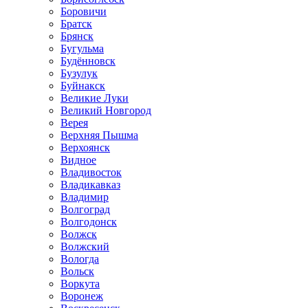
Боровичи
Братск
Брянск
Бугульма
Будённовск
Бузулук
Буйнакск
Великие Луки
Великий Новгород
Верея
Верхняя Пышма
Верхоянск
Видное
Владивосток
Владикавказ
Владимир
Волгоград
Волгодонск
Волжск
Волжский
Вологда
Вольск
Воркута
Воронеж