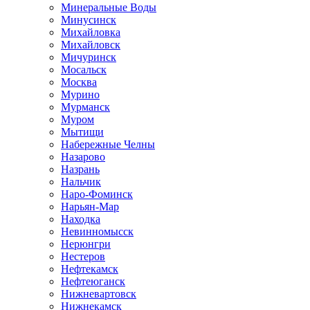
Минеральные Воды
Минусинск
Михайловка
Михайловск
Мичуринск
Мосальск
Москва
Мурино
Мурманск
Муром
Мытищи
Набережные Челны
Назарово
Назрань
Нальчик
Наро-Фоминск
Нарьян-Мар
Находка
Невинномысск
Нерюнгри
Нестеров
Нефтекамск
Нефтеюганск
Нижневартовск
Нижнекамск