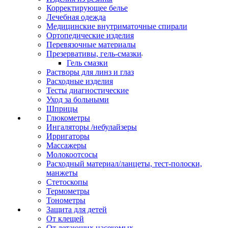
Корректирующее белье
Лечебная одежда
Медицинские внутриматочные спирали
Ортопедические изделия
Перевязочные материалы
Презервативы, гель-смазки
Гель смазки
Растворы для линз и глаз
Расходные изделия
Тесты диагностические
Уход за больными
Шприцы
Глюкометры
Ингаляторы /небулайзеры
Ирригаторы
Массажеры
Молокоотсосы
Расходный материал/ланцеты, тест-полоски,
манжеты
Стетоскопы
Термометры
Тонометры
Защита для детей
От клещей
От летающих насекомых