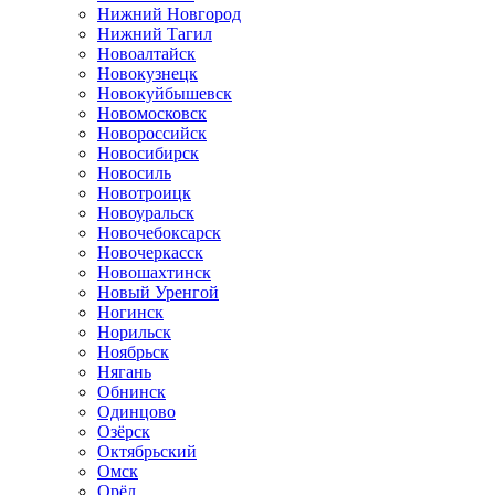
Нижний Новгород
Нижний Тагил
Новоалтайск
Новокузнецк
Новокуйбышевск
Новомосковск
Новороссийск
Новосибирск
Новосиль
Новотроицк
Новоуральск
Новочебоксарск
Новочеркасск
Новошахтинск
Новый Уренгой
Ногинск
Норильск
Ноябрьск
Нягань
Обнинск
Одинцово
Озёрск
Октябрьский
Омск
Орёл