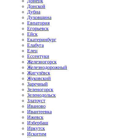
Донецк
Донской
Дубна
Духовщина
Евпатория
Егорьевск
Ейск
Екатеринбург
Елабуга
Елец
Ессентуки
Железногорск
Железнодорожный
Жигулёвск
Жуковский
Заречный
Зеленогорск
Зеленодольск
Златоуст
Иваново
Ивантеевка
Ижевск
Избербаш
Иркутск
Искитим