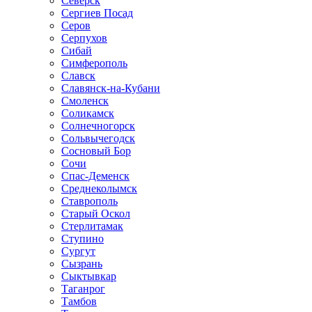
Северск
Сергиев Посад
Серов
Серпухов
Сибай
Симферополь
Славск
Славянск-на-Кубани
Смоленск
Соликамск
Солнечногорск
Сольвычегодск
Сосновый Бор
Сочи
Спас-Деменск
Среднеколымск
Ставрополь
Старый Оскол
Стерлитамак
Ступино
Сургут
Сызрань
Сыктывкар
Таганрог
Тамбов