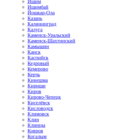
Ишим
Ишимбай
Йошкар-Ола
Казань
Калининград
Калуга
Каменск-Уральский
Каменск-Шахтинский
Камышин
Канск
Каспийск
Кедровый
Кемерово
Керчь
Кинешма
Кириши
Киров
Кирово-Чепецк
Киселёвск
Кисловодск
Климовск
Клин
Клинцы
Ковров
Когалым