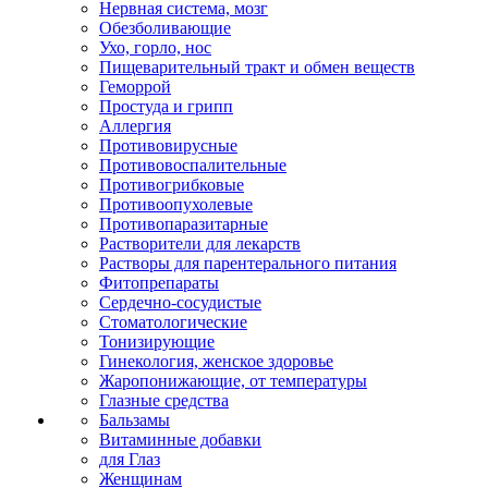
Нервная система, мозг
Обезболивающие
Ухо, горло, нос
Пищеварительный тракт и обмен веществ
Геморрой
Простуда и грипп
Аллергия
Противовирусные
Противовоспалительные
Противогрибковые
Противоопухолевые
Противопаразитарные
Растворители для лекарств
Растворы для парентерального питания
Фитопрепараты
Сердечно-сосудистые
Стоматологические
Тонизирующие
Гинекология, женское здоровье
Жаропонижающие, от температуры
Глазные средства
Бальзамы
Витаминные добавки
для Глаз
Женщинам