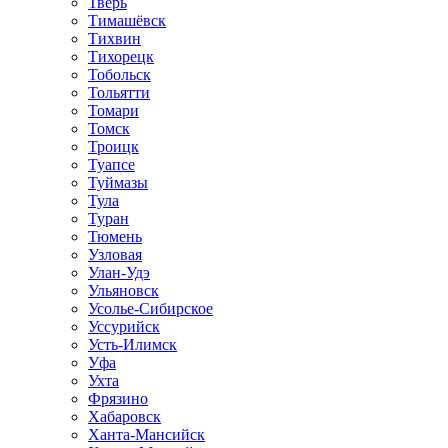
Тверь
Тимашёвск
Тихвин
Тихорецк
Тобольск
Тольятти
Томари
Томск
Троицк
Туапсе
Туймазы
Тула
Туран
Тюмень
Узловая
Улан-Удэ
Ульяновск
Усолье-Сибирское
Уссурийск
Усть-Илимск
Уфа
Ухта
Фрязино
Хабаровск
Ханта-Мансийск