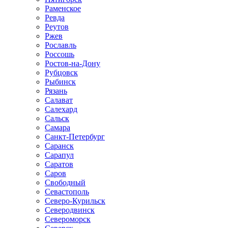
Раменское
Ревда
Реутов
Ржев
Рославль
Россошь
Ростов-на-Дону
Рубцовск
Рыбинск
Рязань
Салават
Салехард
Сальск
Самара
Санкт-Петербург
Саранск
Сарапул
Саратов
Саров
Свободный
Севастополь
Северо-Курильск
Северодвинск
Североморск