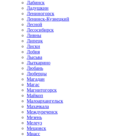
Лабинск
Ладушкин
Лениногорск
Ленинск-Кузнецкий
Лесной
Лесосибирск
Ливны
Липецк
Лиски
Лобня
Лысьва
Лыткарино
Любань
Люберцы
Магадан
Магас
Магнитогорск
Майкоп
Малоархангельск
Махачкала
Междуреченск
Мезень
Мелеуз
Мещовск
Миасс