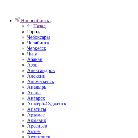
Новосибирск
Назад
Города
Чебоксары
Челябинск
Черкесск
Чита
Абакан
Азов
Александров
Алексин
Альметьевск
Анадырь
Анапа
Ангарск
Анжеро-Судженск
Апатиты
Арзамас
Армавир
Арсеньев
Артём
Артёмовск