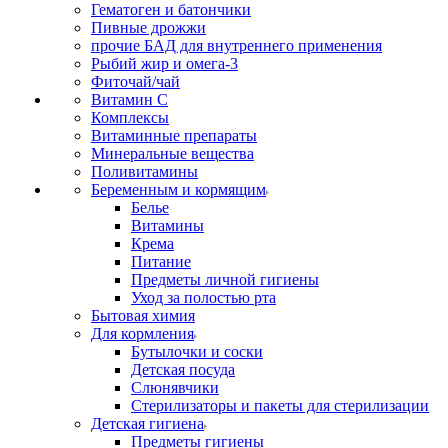
Гематоген и батончики
Пивные дрожжи
прочие БАД для внутреннего применения
Рыбий жир и омега-3
Фиточай/чай
Витамин С
Комплексы
Витаминные препараты
Минеральные вещества
Поливитамины
Беременным и кормящим
Белье
Витамины
Крема
Питание
Предметы личной гигиены
Уход за полостью рта
Бытовая химия
Для кормления
Бутылочки и соски
Детская посуда
Слюнявчики
Стерилизаторы и пакеты для стерилизации
Детская гигиена
Предметы гигиены