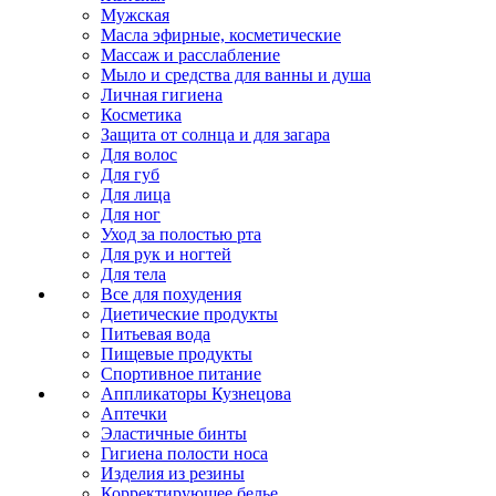
Мужская
Масла эфирные, косметические
Массаж и расслабление
Мыло и средства для ванны и душа
Личная гигиена
Косметика
Защита от солнца и для загара
Для волос
Для губ
Для лица
Для ног
Уход за полостью рта
Для рук и ногтей
Для тела
Все для похудения
Диетические продукты
Питьевая вода
Пищевые продукты
Спортивное питание
Аппликаторы Кузнецова
Аптечки
Эластичные бинты
Гигиена полости носа
Изделия из резины
Корректирующее белье