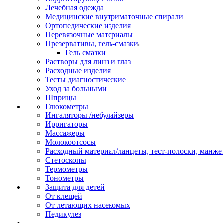
Лечебная одежда
Медицинские внутриматочные спирали
Ортопедические изделия
Перевязочные материалы
Презервативы, гель-смазки
Гель смазки
Растворы для линз и глаз
Расходные изделия
Тесты диагностические
Уход за больными
Шприцы
Глюкометры
Ингаляторы /небулайзеры
Ирригаторы
Массажеры
Молокоотсосы
Расходный материал/ланцеты, тест-полоски, манже
Стетоскопы
Термометры
Тонометры
Защита для детей
От клещей
От летающих насекомых
Педикулез