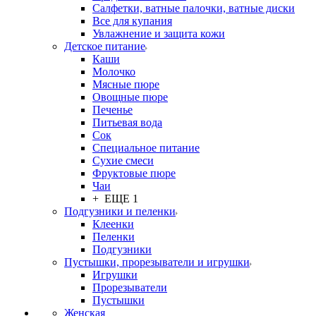
Салфетки, ватные палочки, ватные диски
Все для купания
Увлажнение и защита кожи
Детское питание
Каши
Молочко
Мясные пюре
Овощные пюре
Печенье
Питьевая вода
Сок
Специальное питание
Сухие смеси
Фруктовые пюре
Чаи
+ ЕЩЕ 1
Подгузники и пеленки
Клеенки
Пеленки
Подгузники
Пустышки, прорезыватели и игрушки
Игрушки
Прорезыватели
Пустышки
Женская