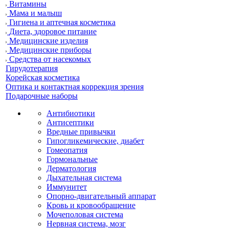
Витамины
Мама и малыш
Гигиена и аптечная косметика
Диета, здоровое питание
Медицинские изделия
Медицинские приборы
Средства от насекомых
Гирудотерапия
Корейская косметика
Оптика и контактная коррекция зрения
Подарочные наборы
Антибиотики
Антисептики
Вредные привычки
Гипогликемические, диабет
Гомеопатия
Гормональные
Дерматология
Дыхательная система
Иммунитет
Опорно-двигательный аппарат
Кровь и кровообращение
Мочеполовая система
Нервная система, мозг