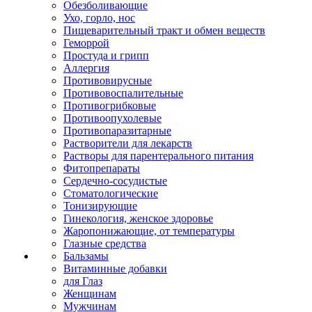
Обезболивающие
Ухо, горло, нос
Пищеварительный тракт и обмен веществ
Геморрой
Простуда и грипп
Аллергия
Противовирусные
Противовоспалительные
Противогрибковые
Противоопухолевые
Противопаразитарные
Растворители для лекарств
Растворы для парентерального питания
Фитопрепараты
Сердечно-сосудистые
Стоматологические
Тонизирующие
Гинекология, женское здоровье
Жаропонижающие, от температуры
Глазные средства
Бальзамы
Витаминные добавки
для Глаз
Женщинам
Мужчинам