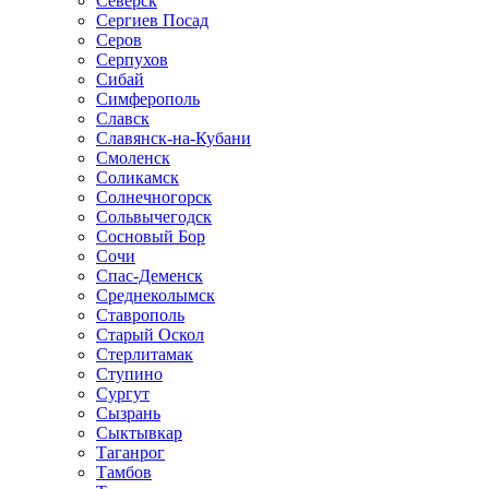
Северск
Сергиев Посад
Серов
Серпухов
Сибай
Симферополь
Славск
Славянск-на-Кубани
Смоленск
Соликамск
Солнечногорск
Сольвычегодск
Сосновый Бор
Сочи
Спас-Деменск
Среднеколымск
Ставрополь
Старый Оскол
Стерлитамак
Ступино
Сургут
Сызрань
Сыктывкар
Таганрог
Тамбов