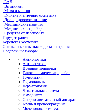
БАД
Витамины
Мама и малыш
Гигиена и аптечная косметика
Диета, здоровое питание
Медицинские изделия
Медицинские приборы
Средства от насекомых
Гирудотерапия
Корейская косметика
Оптика и контактная коррекция зрения
Подарочные наборы
Антибиотики
Антисептики
Вредные привычки
Гипогликемические, диабет
Гомеопатия
Гормональные
Дерматология
Дыхательная система
Иммунитет
Опорно-двигательный аппарат
Кровь и кровообращение
Мочеполовая система