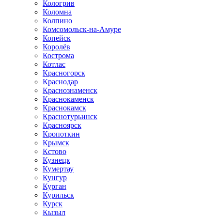
Кологрив
Коломна
Колпино
Комсомольск-на-Амуре
Копейск
Королёв
Кострома
Котлас
Красногорск
Краснодар
Краснознаменск
Краснокаменск
Краснокамск
Краснотурьинск
Красноярск
Кропоткин
Крымск
Кстово
Кузнецк
Кумертау
Кунгур
Курган
Курильск
Курск
Кызыл