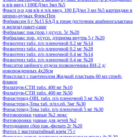
и в/в введ.) 100ЕД/мл 3мл №5
Фиасп р-р для в/в и п/к введ. 100 ЕД/мл 3 мл №5 картриджи в
шприц-ручках ФлексПен
Фибраксин 6 г №15 БАД к пище (источник арабиногалактана
и железа) пакет-саше
Фибралакс пак.(пор.) д/сусп. 5г №20
Фибралакс пор. д/сусп. д/приема внутрь 5 г №20
Физиотенз табл. п/о пленочной 0.2 мг №14
Физиотенз табл. п/о пленочной 0.2 мг №28
Физиотенз табл. п/о пленочной 0.4 мг №14
Физиотенз табл. п/о пленочной 0.4 мг №28
Фиксатор шейного отдела позвоночника ВН-2 д/
новорожденных 4х28см
Фикспласт с пантенолом Жидкий пластырь 60 мл спрей-
флакон
Фильтрум-СТИ табл. 400 мг №10
Фильтрум-СТИ табл. 400 мг №50
Финастерид-OBL табл. п/о пленочной 5 мг №30
Финастерид-Тева таб. п/пл.об. 5мг №30
Финастерид-Тева табл. п/о пленочной 5 мг №30
Фитоворонки ушные №2 люкс
Фитоворонки ушные для детей №2
Фитодиарин сбор пак.-фильтр 2г №20
Фитол-1 мастопатийный крем 75 г
Фитолакс жеват. пастилки мармеладные ягоды 4г №30