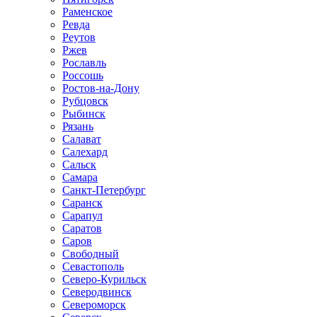
Раменское
Ревда
Реутов
Ржев
Рославль
Россошь
Ростов-на-Дону
Рубцовск
Рыбинск
Рязань
Салават
Салехард
Сальск
Самара
Санкт-Петербург
Саранск
Сарапул
Саратов
Саров
Свободный
Севастополь
Северо-Курильск
Северодвинск
Североморск