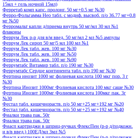
15мл + гель ночной 15мл)
Ферретаб комп капс. пролонг. 50 мг+0.5 мг №30
Ферро-Фольгамма Нео табл. с модиф. высвоб. п/о 36.77 мг+0.8
мг №50
Ферромальт капли д/приема внутрь 50 мг/мл 30 мл №1
флаконы
Феррум Лек р-р для в/м введ. 50 мг/мл 2 мл №5 ампулы
Феррум Лек сироп 50 мг|5 мл 100 мл №1
Феррум Лек табл. жев. 100 мг №30
Феррум Лек табл. жев. 100 мг №50
Феррум Лек табл. жев. 100 мг №90
Феррумтабс Витамир табл. п/о 190 мг №30
Феррумтабс Сердце континента табл. п/о 190 мг №30
Фертина инозит 1000 мг фолиевая кислота 100 мкг пор. 3 г
№30
Фертина Инозит 1000мг Фолиевая кислота 100 мкг саше №30
Фертина Инозит 1000мг Фолиевая кислота 100мкг пак. 3г
№30
Фестал табл. кишечнораств. п/о 50 мг+25 мг+192 мг №20
Фестал табл. кишечнораств. п/о 50 мг+25 мг+192 мг №40
Фиалки трава пак. 50г
Фиалки трава пак. 50г
Фиасп картриджи в шприц-ручках ФлексПен (р-р д/подкожн.
и в/в введ.) 100ЕД/мл 3мл №5
Фиасп картриджи в шприц-ручках ФлексПен (р-р д/подкожн.