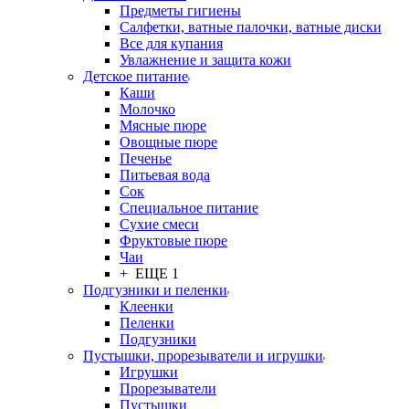
Предметы гигиены
Салфетки, ватные палочки, ватные диски
Все для купания
Увлажнение и защита кожи
Детское питание
Каши
Молочко
Мясные пюре
Овощные пюре
Печенье
Питьевая вода
Сок
Специальное питание
Сухие смеси
Фруктовые пюре
Чаи
+ ЕЩЕ 1
Подгузники и пеленки
Клеенки
Пеленки
Подгузники
Пустышки, прорезыватели и игрушки
Игрушки
Прорезыватели
Пустышки