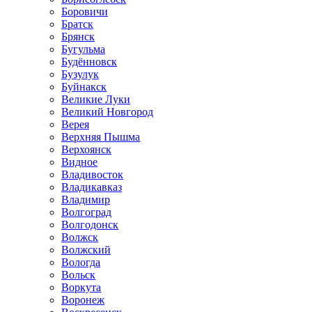
Боровичи
Братск
Брянск
Бугульма
Будённовск
Бузулук
Буйнакск
Великие Луки
Великий Новгород
Верея
Верхняя Пышма
Верхоянск
Видное
Владивосток
Владикавказ
Владимир
Волгоград
Волгодонск
Волжск
Волжский
Вологда
Вольск
Воркута
Воронеж