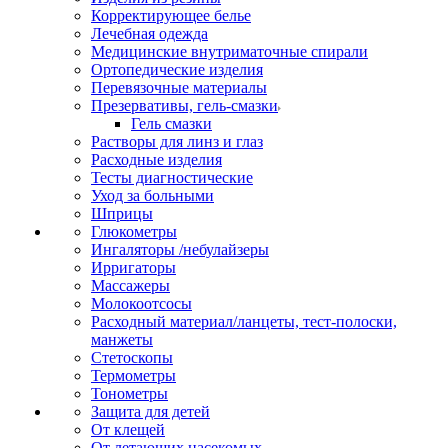
Корректирующее белье
Лечебная одежда
Медицинские внутриматочные спирали
Ортопедические изделия
Перевязочные материалы
Презервативы, гель-смазки
Гель смазки
Растворы для линз и глаз
Расходные изделия
Тесты диагностические
Уход за больными
Шприцы
Глюкометры
Ингаляторы /небулайзеры
Ирригаторы
Массажеры
Молокоотсосы
Расходный материал/ланцеты, тест-полоски,
манжеты
Стетоскопы
Термометры
Тонометры
Защита для детей
От клещей
От летающих насекомых