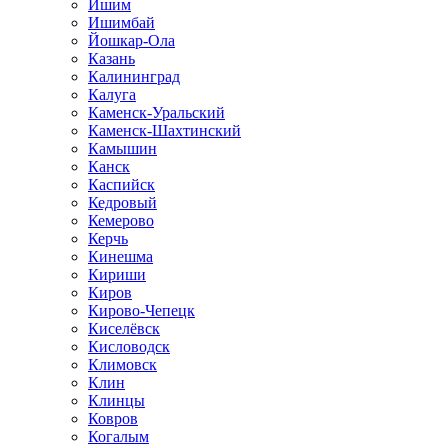
Ишим
Ишимбай
Йошкар-Ола
Казань
Калининград
Калуга
Каменск-Уральский
Каменск-Шахтинский
Камышин
Канск
Каспийск
Кедровый
Кемерово
Керчь
Кинешма
Кириши
Киров
Кирово-Чепецк
Киселёвск
Кисловодск
Климовск
Клин
Клинцы
Ковров
Когалым