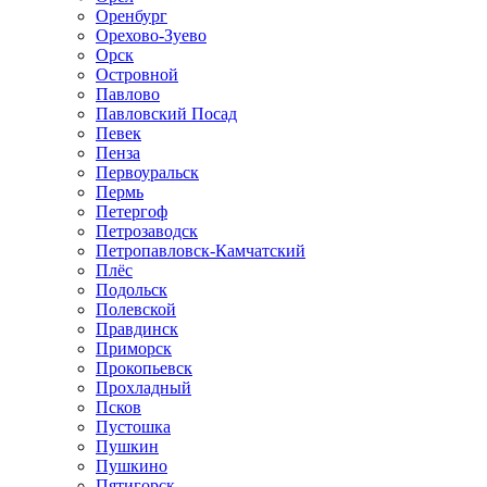
Оренбург
Орехово-Зуево
Орск
Островной
Павлово
Павловский Посад
Певек
Пенза
Первоуральск
Пермь
Петергоф
Петрозаводск
Петропавловск-Камчатский
Плёс
Подольск
Полевской
Правдинск
Приморск
Прокопьевск
Прохладный
Псков
Пустошка
Пушкин
Пушкино
Пятигорск