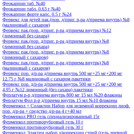
Феокарпин таб. №40
Феокарпин табл. 0.63 г №40
Феокарпин форте капс. 0.5 г №24
Фервекс для детей пак.(пор. д/приг. р-ра д/приема внутрь) №8
(малиновый с сахаром)
Фервекс пак.(пор. д/приг. р-ра д/приема внутрь) №12
(лимонный без сахара)
Фервекс пак.(пор. д/приг. р-ра д/приема внутрь) №8
(лимонный без сахара)
Фервекс пак.(пор. д/приг. р-ра д/приема внутрь) №8
(лимонный с сахаром)
Фервекс пак.(пор. д/приг. р-ра д/приема внутрь) №8
(малиновый с сахаром)
Фервекс пор. д/р-ра д/приема внутрь 500 мг+25 мг+200 мг
12.75 г №8 малиновый с сахаром пакетики
Фервекс пор. д/р-ра д/приема внутрь 500 мг+25 мг+200 мг
4.95 г №12 лимонный (без сахара) пакетики
Ферлатум р-р д/приема внутрь 800 мг 15 мл №20 флаконы
Ферлатум Фол р-р д/приема внутрь 15 мл №10 флаконы
Ферменкол + Солактин Набор для энзимной коррекции лиоф.
пор. д/р-ра + средство д/р-ра 4 г+40 мл
Ферменкол PRO гель специализированный 15г
Ферменкол противорубцовый гель 10 г
Ферменкол противорубцовый гель 30 г
Ферменкол Элактин набор д/коррекции стрий (гель дневной