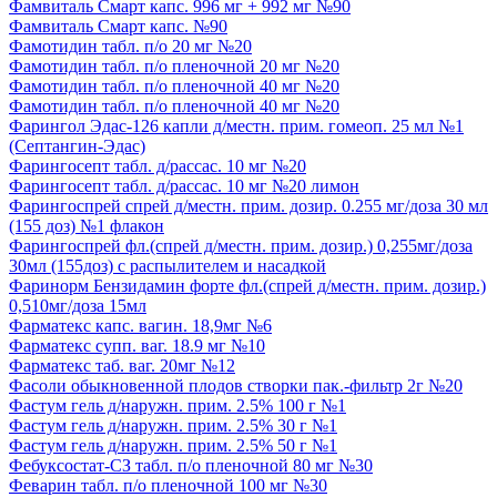
Фамвиталь Смарт капс. 996 мг + 992 мг №90
Фамвиталь Смарт капс. №90
Фамотидин табл. п/о 20 мг №20
Фамотидин табл. п/о пленочной 20 мг №20
Фамотидин табл. п/о пленочной 40 мг №20
Фамотидин табл. п/о пленочной 40 мг №20
Фарингол Эдас-126 капли д/местн. прим. гомеоп. 25 мл №1
(Септангин-Эдас)
Фарингосепт табл. д/рассас. 10 мг №20
Фарингосепт табл. д/рассас. 10 мг №20 лимон
Фарингоспрей спрей д/местн. прим. дозир. 0.255 мг/доза 30 мл
(155 доз) №1 флакон
Фарингоспрей фл.(спрей д/местн. прим. дозир.) 0,255мг/доза
30мл (155доз) с распылителем и насадкой
Фаринорм Бензидамин форте фл.(спрей д/местн. прим. дозир.)
0,510мг/доза 15мл
Фарматекс капс. вагин. 18,9мг №6
Фарматекс супп. ваг. 18.9 мг №10
Фарматекс таб. ваг. 20мг №12
Фасоли обыкновенной плодов створки пак.-фильтр 2г №20
Фастум гель д/наружн. прим. 2.5% 100 г №1
Фастум гель д/наружн. прим. 2.5% 30 г №1
Фастум гель д/наружн. прим. 2.5% 50 г №1
Фебуксостат-СЗ табл. п/о пленочной 80 мг №30
Феварин табл. п/о пленочной 100 мг №30