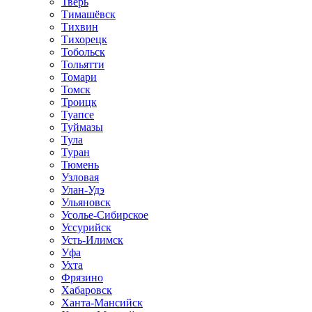
Тверь
Тимашёвск
Тихвин
Тихорецк
Тобольск
Тольятти
Томари
Томск
Троицк
Туапсе
Туймазы
Тула
Туран
Тюмень
Узловая
Улан-Удэ
Ульяновск
Усолье-Сибирское
Уссурийск
Усть-Илимск
Уфа
Ухта
Фрязино
Хабаровск
Ханта-Мансийск