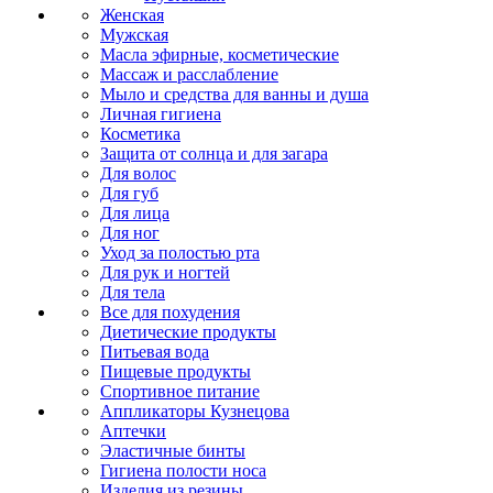
Женская
Мужская
Масла эфирные, косметические
Массаж и расслабление
Мыло и средства для ванны и душа
Личная гигиена
Косметика
Защита от солнца и для загара
Для волос
Для губ
Для лица
Для ног
Уход за полостью рта
Для рук и ногтей
Для тела
Все для похудения
Диетические продукты
Питьевая вода
Пищевые продукты
Спортивное питание
Аппликаторы Кузнецова
Аптечки
Эластичные бинты
Гигиена полости носа
Изделия из резины