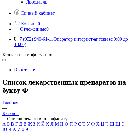
Ярославль
Личный кабинет
Корзина
0
Отложенные
0
+7 (952) 940-61-11
Оператор интернет-аптеки (с 9:00 до
18:00)
Контактная информация
Вконтакте
Список лекарственных препаратов на
букву Ф
Главная
—
Каталог
—
Список лекарств по алфавиту
А
Б
В
Г
Д
Е
Ж
З
И
Й
К
Л
М
Н
О
П
Р
С
Т
У
Ф
Х
Ц
Ч
Ш
Щ
Э
Ю
Я
A-Z
0-9