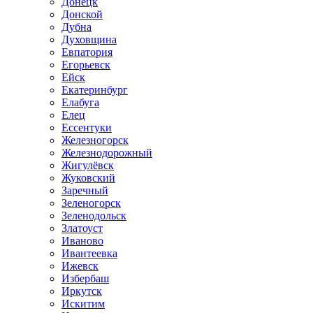
Донецк
Донской
Дубна
Духовщина
Евпатория
Егорьевск
Ейск
Екатеринбург
Елабуга
Елец
Ессентуки
Железногорск
Железнодорожный
Жигулёвск
Жуковский
Заречный
Зеленогорск
Зеленодольск
Златоуст
Иваново
Ивантеевка
Ижевск
Избербаш
Иркутск
Искитим