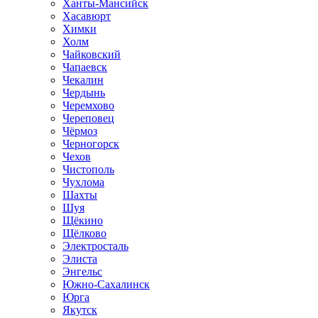
Ханты-Мансийск
Хасавюрт
Химки
Холм
Чайковский
Чапаевск
Чекалин
Чердынь
Черемхово
Череповец
Чёрмоз
Черногорск
Чехов
Чистополь
Чухлома
Шахты
Шуя
Щёкино
Щёлково
Электросталь
Элиста
Энгельс
Южно-Сахалинск
Юрга
Якутск