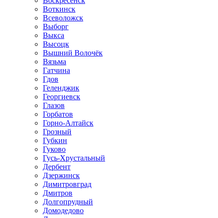
Воскресенск
Воткинск
Всеволожск
Выборг
Выкса
Высоцк
Вышний Волочёк
Вязьма
Гатчина
Гдов
Геленджик
Георгиевск
Глазов
Горбатов
Горно-Алтайск
Грозный
Губкин
Гуково
Гусь-Хрустальный
Дербент
Дзержинск
Димитровград
Дмитров
Долгопрудный
Домодедово