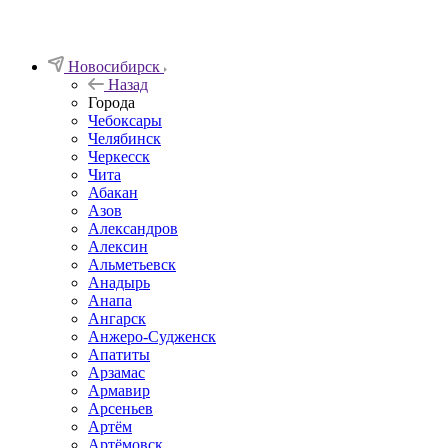
Новосибирск
Назад
Города
Чебоксары
Челябинск
Черкесск
Чита
Абакан
Азов
Александров
Алексин
Альметьевск
Анадырь
Анапа
Ангарск
Анжеро-Судженск
Апатиты
Арзамас
Армавир
Арсеньев
Артём
Артёмовск