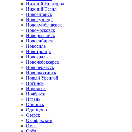
Нижний Новгород
Нижний Тагил
Новоалтайск
Новокузнецк
Новокуйбышевск
Новомосковск
Новороссийск
Новосибирск
Новосиль
Новотроицк
Новоуральск
Новочебоксарск
Новочеркасск
Новошахтинск
Новый Уренгой
Ногинск
Норильск
Ноябрьск
Нягань
Обнинск
Одинцово
Озёрск
Октябрьский
Омск
Орёл