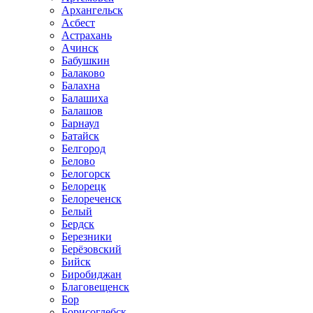
Архангельск
Асбест
Астрахань
Ачинск
Бабушкин
Балаково
Балахна
Балашиха
Балашов
Барнаул
Батайск
Белгород
Белово
Белогорск
Белорецк
Белореченск
Белый
Бердск
Березники
Берёзовский
Бийск
Биробиджан
Благовещенск
Бор
Борисоглебск