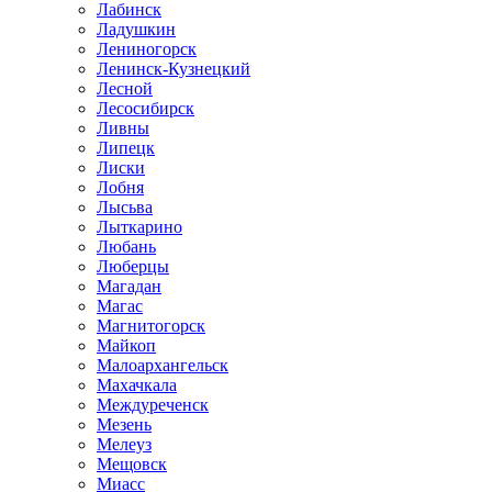
Лабинск
Ладушкин
Лениногорск
Ленинск-Кузнецкий
Лесной
Лесосибирск
Ливны
Липецк
Лиски
Лобня
Лысьва
Лыткарино
Любань
Люберцы
Магадан
Магас
Магнитогорск
Майкоп
Малоархангельск
Махачкала
Междуреченск
Мезень
Мелеуз
Мещовск
Миасс