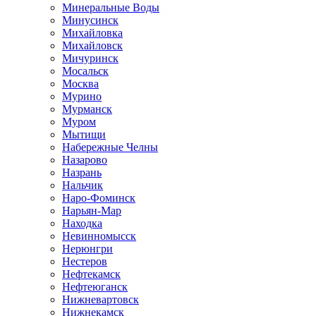
Минеральные Воды
Минусинск
Михайловка
Михайловск
Мичуринск
Мосальск
Москва
Мурино
Мурманск
Муром
Мытищи
Набережные Челны
Назарово
Назрань
Нальчик
Наро-Фоминск
Нарьян-Мар
Находка
Невинномысск
Нерюнгри
Нестеров
Нефтекамск
Нефтеюганск
Нижневартовск
Нижнекамск