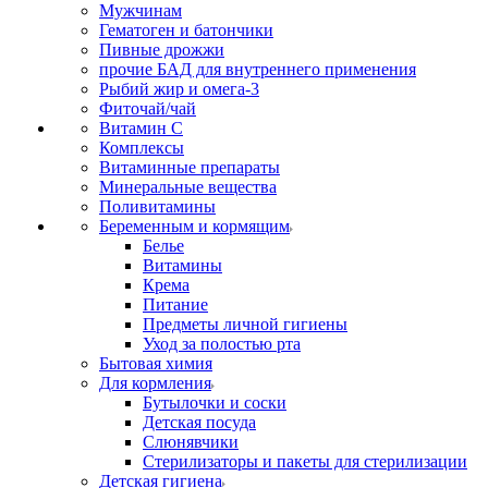
Мужчинам
Гематоген и батончики
Пивные дрожжи
прочие БАД для внутреннего применения
Рыбий жир и омега-3
Фиточай/чай
Витамин С
Комплексы
Витаминные препараты
Минеральные вещества
Поливитамины
Беременным и кормящим
Белье
Витамины
Крема
Питание
Предметы личной гигиены
Уход за полостью рта
Бытовая химия
Для кормления
Бутылочки и соски
Детская посуда
Слюнявчики
Стерилизаторы и пакеты для стерилизации
Детская гигиена