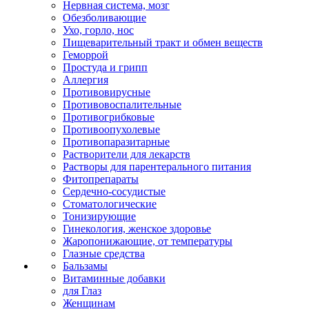
Нервная система, мозг
Обезболивающие
Ухо, горло, нос
Пищеварительный тракт и обмен веществ
Геморрой
Простуда и грипп
Аллергия
Противовирусные
Противовоспалительные
Противогрибковые
Противоопухолевые
Противопаразитарные
Растворители для лекарств
Растворы для парентерального питания
Фитопрепараты
Сердечно-сосудистые
Стоматологические
Тонизирующие
Гинекология, женское здоровье
Жаропонижающие, от температуры
Глазные средства
Бальзамы
Витаминные добавки
для Глаз
Женщинам