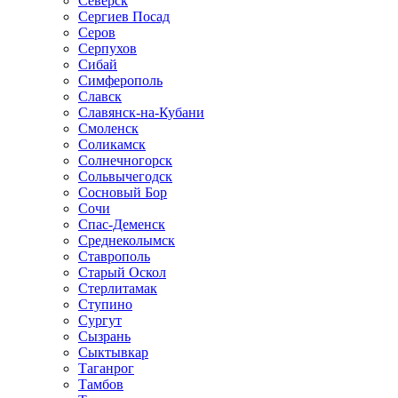
Северск
Сергиев Посад
Серов
Серпухов
Сибай
Симферополь
Славск
Славянск-на-Кубани
Смоленск
Соликамск
Солнечногорск
Сольвычегодск
Сосновый Бор
Сочи
Спас-Деменск
Среднеколымск
Ставрополь
Старый Оскол
Стерлитамак
Ступино
Сургут
Сызрань
Сыктывкар
Таганрог
Тамбов