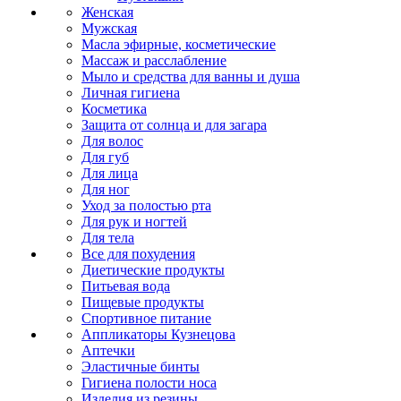
Женская
Мужская
Масла эфирные, косметические
Массаж и расслабление
Мыло и средства для ванны и душа
Личная гигиена
Косметика
Защита от солнца и для загара
Для волос
Для губ
Для лица
Для ног
Уход за полостью рта
Для рук и ногтей
Для тела
Все для похудения
Диетические продукты
Питьевая вода
Пищевые продукты
Спортивное питание
Аппликаторы Кузнецова
Аптечки
Эластичные бинты
Гигиена полости носа
Изделия из резины