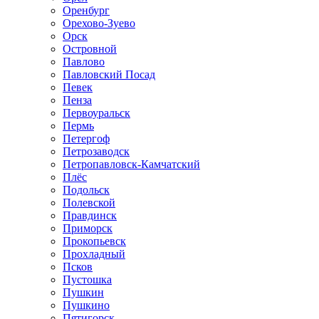
Оренбург
Орехово-Зуево
Орск
Островной
Павлово
Павловский Посад
Певек
Пенза
Первоуральск
Пермь
Петергоф
Петрозаводск
Петропавловск-Камчатский
Плёс
Подольск
Полевской
Правдинск
Приморск
Прокопьевск
Прохладный
Псков
Пустошка
Пушкин
Пушкино
Пятигорск