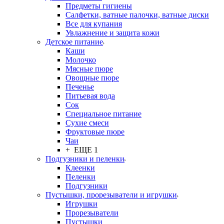
Предметы гигиены
Салфетки, ватные палочки, ватные диски
Все для купания
Увлажнение и защита кожи
Детское питание
Каши
Молочко
Мясные пюре
Овощные пюре
Печенье
Питьевая вода
Сок
Специальное питание
Сухие смеси
Фруктовые пюре
Чаи
+ ЕЩЕ 1
Подгузники и пеленки
Клеенки
Пеленки
Подгузники
Пустышки, прорезыватели и игрушки
Игрушки
Прорезыватели
Пустышки