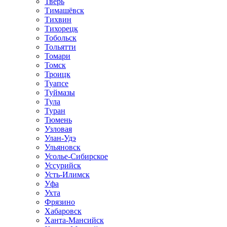
Тверь
Тимашёвск
Тихвин
Тихорецк
Тобольск
Тольятти
Томари
Томск
Троицк
Туапсе
Туймазы
Тула
Туран
Тюмень
Узловая
Улан-Удэ
Ульяновск
Усолье-Сибирское
Уссурийск
Усть-Илимск
Уфа
Ухта
Фрязино
Хабаровск
Ханта-Мансийск