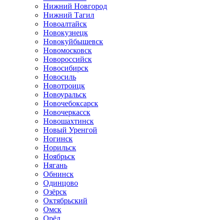
Нижний Новгород
Нижний Тагил
Новоалтайск
Новокузнецк
Новокуйбышевск
Новомосковск
Новороссийск
Новосибирск
Новосиль
Новотроицк
Новоуральск
Новочебоксарск
Новочеркасск
Новошахтинск
Новый Уренгой
Ногинск
Норильск
Ноябрьск
Нягань
Обнинск
Одинцово
Озёрск
Октябрьский
Омск
Орёл