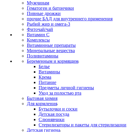
Мужчинам
Гематоген и батончики
Пивные дрожжи
прочие БАД для внутреннего применения
Рыбий жир и омега-3
Фиточай/чай
Витамин С
Комплексы
Витаминные препараты
Минеральные вещества
Поливитамины
Беременным и кормящим
Белье
Витамины
Крема
Питание
Предметы личной гигиены
Уход за полостью рта
Бытовая химия
Для кормления
Бутылочки и соски
Детская посуда
Слюнявчики
Стерилизаторы и пакеты для стерилизации
Детская гигиена