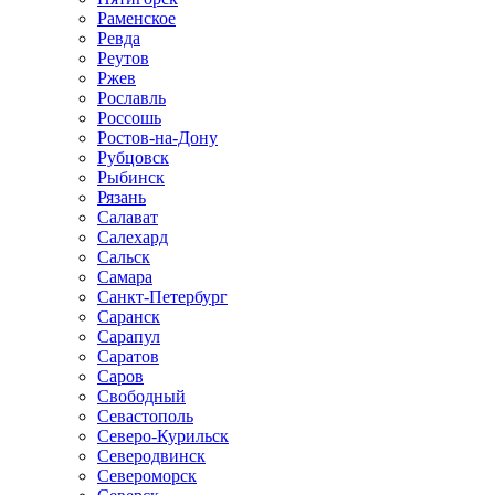
Раменское
Ревда
Реутов
Ржев
Рославль
Россошь
Ростов-на-Дону
Рубцовск
Рыбинск
Рязань
Салават
Салехард
Сальск
Самара
Санкт-Петербург
Саранск
Сарапул
Саратов
Саров
Свободный
Севастополь
Северо-Курильск
Северодвинск
Североморск