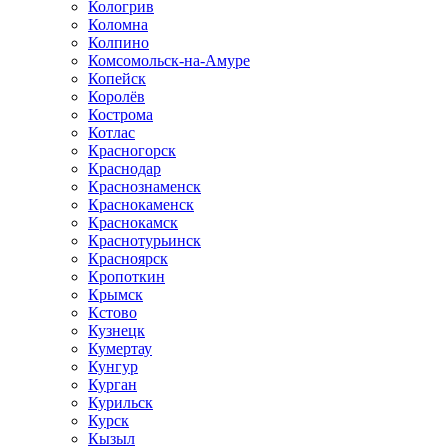
Кологрив
Коломна
Колпино
Комсомольск-на-Амуре
Копейск
Королёв
Кострома
Котлас
Красногорск
Краснодар
Краснознаменск
Краснокаменск
Краснокамск
Краснотурьинск
Красноярск
Кропоткин
Крымск
Кстово
Кузнецк
Кумертау
Кунгур
Курган
Курильск
Курск
Кызыл