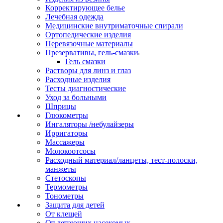
Корректирующее белье
Лечебная одежда
Медицинские внутриматочные спирали
Ортопедические изделия
Перевязочные материалы
Презервативы, гель-смазки
Гель смазки
Растворы для линз и глаз
Расходные изделия
Тесты диагностические
Уход за больными
Шприцы
Глюкометры
Ингаляторы /небулайзеры
Ирригаторы
Массажеры
Молокоотсосы
Расходный материал/ланцеты, тест-полоски,
манжеты
Стетоскопы
Термометры
Тонометры
Защита для детей
От клещей
От летающих насекомых