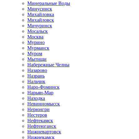
Минеральные Воды
Минусинск
Михайловка
Михайловск
Мичуринск
Мосальск
Москва
Мурино
Мурманск
Муром
Мытищи
Набережные Челны
Назарово
Назрань
Нальчик
Наро-Фоминск
Нарьян-Мар
Находка
Невинномысск
Нерюнгри
Нестеров
Нефтекамск
Нефтеюганск
Нижневартовск
Нижнекамск