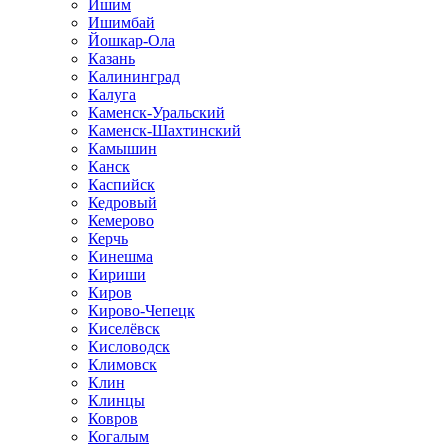
Ишим
Ишимбай
Йошкар-Ола
Казань
Калининград
Калуга
Каменск-Уральский
Каменск-Шахтинский
Камышин
Канск
Каспийск
Кедровый
Кемерово
Керчь
Кинешма
Кириши
Киров
Кирово-Чепецк
Киселёвск
Кисловодск
Климовск
Клин
Клинцы
Ковров
Когалым