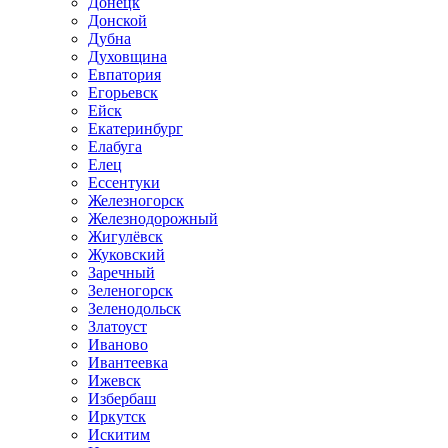
Донецк
Донской
Дубна
Духовщина
Евпатория
Егорьевск
Ейск
Екатеринбург
Елабуга
Елец
Ессентуки
Железногорск
Железнодорожный
Жигулёвск
Жуковский
Заречный
Зеленогорск
Зеленодольск
Златоуст
Иваново
Ивантеевка
Ижевск
Избербаш
Иркутск
Искитим