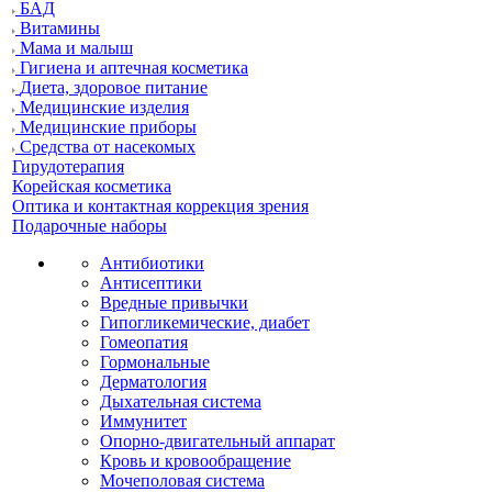
БАД
Витамины
Мама и малыш
Гигиена и аптечная косметика
Диета, здоровое питание
Медицинские изделия
Медицинские приборы
Средства от насекомых
Гирудотерапия
Корейская косметика
Оптика и контактная коррекция зрения
Подарочные наборы
Антибиотики
Антисептики
Вредные привычки
Гипогликемические, диабет
Гомеопатия
Гормональные
Дерматология
Дыхательная система
Иммунитет
Опорно-двигательный аппарат
Кровь и кровообращение
Мочеполовая система