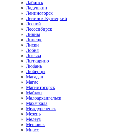
Лабинск
Ладушкин
Лениногорск
Ленинск-Кузнецкий
Лесной
Лесосибирск
Ливны
Липецк
Лиски
Лобня
Лысьва
Лыткарино
Любань
Люберцы
Магадан
Магас
Магнитогорск
Майкоп
Малоархангельск
Махачкала
Междуреченск
Мезень
Мелеуз
Мещовск
Миасс