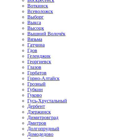
Воскресенск
Воткинск
Всеволожск
Выборг
Выкса
Высоцк
Вышний Волочёк
Вязьма
Гатчина
Гдов
Геленджик
Георгиевск
Глазов
Горбатов
Горно-Алтайск
Грозный
Губкин
Гуково
Гусь-Хрустальный
Дербент
Дзержинск
Димитровград
Дмитров
Долгопрудный
Домодедово