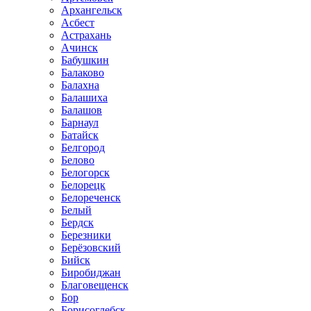
Архангельск
Асбест
Астрахань
Ачинск
Бабушкин
Балаково
Балахна
Балашиха
Балашов
Барнаул
Батайск
Белгород
Белово
Белогорск
Белорецк
Белореченск
Белый
Бердск
Березники
Берёзовский
Бийск
Биробиджан
Благовещенск
Бор
Борисоглебск