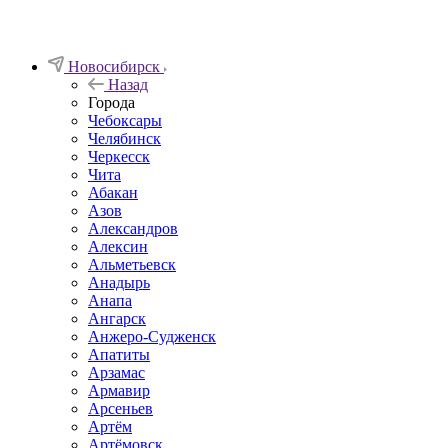
Новосибирск
Назад
Города
Чебоксары
Челябинск
Черкесск
Чита
Абакан
Азов
Александров
Алексин
Альметьевск
Анадырь
Анапа
Ангарск
Анжеро-Судженск
Апатиты
Арзамас
Армавир
Арсеньев
Артём
Артёмовск