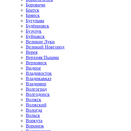
Боровичи
Братск
Брянск
Бугульма
Будённовск
Бузулук
Буйнакск
Великие Луки
Великий Новгород
Верея
Верхняя Пышма
Верхоянск
Видное
Владивосток
Владикавказ
Владимир
Волгоград
Волгодонск
Волжск
Волжский
Вологда
Вольск
Воркута
Воронеж