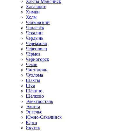
Ханты-Мансийск
Хасавюрт
Химки
Холм
Чайковский
Чапаевск
Чекалин
Чердынь
Черемхово
Череповец
Чёрмоз
Черногорск
Чехов
Чистополь
Чухлома
Шахты
Шуя
Щёкино
Щёлково
Электросталь
Элиста
Энгельс
Южно-Сахалинск
Юрга
Якутск