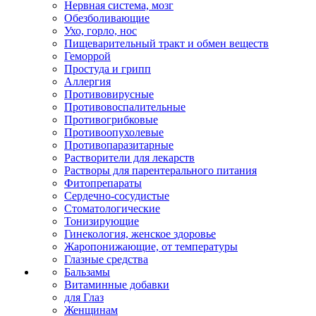
Нервная система, мозг
Обезболивающие
Ухо, горло, нос
Пищеварительный тракт и обмен веществ
Геморрой
Простуда и грипп
Аллергия
Противовирусные
Противовоспалительные
Противогрибковые
Противоопухолевые
Противопаразитарные
Растворители для лекарств
Растворы для парентерального питания
Фитопрепараты
Сердечно-сосудистые
Стоматологические
Тонизирующие
Гинекология, женское здоровье
Жаропонижающие, от температуры
Глазные средства
Бальзамы
Витаминные добавки
для Глаз
Женщинам