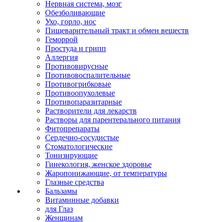
Нервная система, мозг
Обезболивающие
Ухо, горло, нос
Пищеварительный тракт и обмен веществ
Геморрой
Простуда и грипп
Аллергия
Противовирусные
Противовоспалительные
Противогрибковые
Противоопухолевые
Противопаразитарные
Растворители для лекарств
Растворы для парентерального питания
Фитопрепараты
Сердечно-сосудистые
Стоматологические
Тонизирующие
Гинекология, женское здоровье
Жаропонижающие, от температуры
Глазные средства
Бальзамы
Витаминные добавки
для Глаз
Женщинам