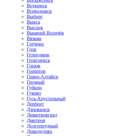
Воскресенск
Воткинск
Всеволожск
Выборг
Выкса
Высоцк
Вышний Волочёк
Вязьма
Гатчина
Гдов
Геленджик
Георгиевск
Глазов
Горбатов
Горно-Алтайск
Грозный
Губкин
Гуково
Гусь-Хрустальный
Дербент
Дзержинск
Димитровград
Дмитров
Долгопрудный
Домодедово