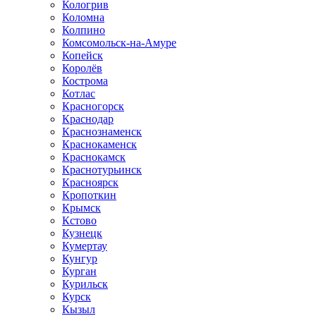
Кологрив
Коломна
Колпино
Комсомольск-на-Амуре
Копейск
Королёв
Кострома
Котлас
Красногорск
Краснодар
Краснознаменск
Краснокаменск
Краснокамск
Краснотурьинск
Красноярск
Кропоткин
Крымск
Кстово
Кузнецк
Кумертау
Кунгур
Курган
Курильск
Курск
Кызыл