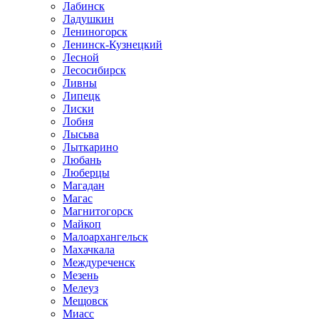
Лабинск
Ладушкин
Лениногорск
Ленинск-Кузнецкий
Лесной
Лесосибирск
Ливны
Липецк
Лиски
Лобня
Лысьва
Лыткарино
Любань
Люберцы
Магадан
Магас
Магнитогорск
Майкоп
Малоархангельск
Махачкала
Междуреченск
Мезень
Мелеуз
Мещовск
Миасс