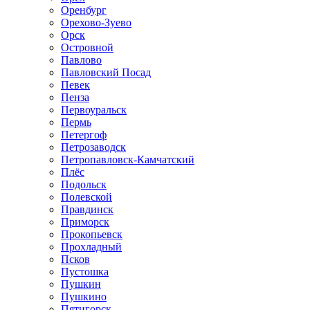
Оренбург
Орехово-Зуево
Орск
Островной
Павлово
Павловский Посад
Певек
Пенза
Первоуральск
Пермь
Петергоф
Петрозаводск
Петропавловск-Камчатский
Плёс
Подольск
Полевской
Правдинск
Приморск
Прокопьевск
Прохладный
Псков
Пустошка
Пушкин
Пушкино
Пятигорск