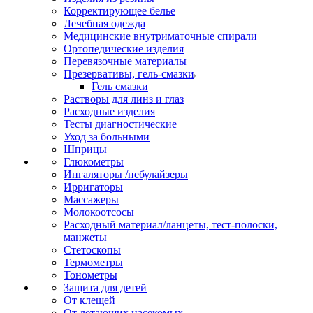
Корректирующее белье
Лечебная одежда
Медицинские внутриматочные спирали
Ортопедические изделия
Перевязочные материалы
Презервативы, гель-смазки
Гель смазки
Растворы для линз и глаз
Расходные изделия
Тесты диагностические
Уход за больными
Шприцы
Глюкометры
Ингаляторы /небулайзеры
Ирригаторы
Массажеры
Молокоотсосы
Расходный материал/ланцеты, тест-полоски,
манжеты
Стетоскопы
Термометры
Тонометры
Защита для детей
От клещей
От летающих насекомых