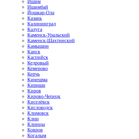
Ишим
Ишимбай
Йошкар-Ола
Казань
Калининград
Калуга
Каменск-Уральский
Каменск-Шахтинский
Камышин
Канск
Каспийск
Кедровый
Кемерово
Керчь
Кинешма
Кириши
Киров
Кирово-Чепецк
Киселёвск
Кисловодск
Климовск
Клин
Клинцы
Ковров
Когалым