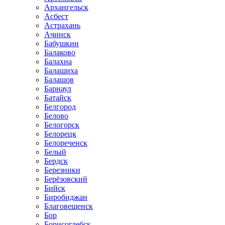
Архангельск
Асбест
Астрахань
Ачинск
Бабушкин
Балаково
Балахна
Балашиха
Балашов
Барнаул
Батайск
Белгород
Белово
Белогорск
Белорецк
Белореченск
Белый
Бердск
Березники
Берёзовский
Бийск
Биробиджан
Благовещенск
Бор
Борисоглебск