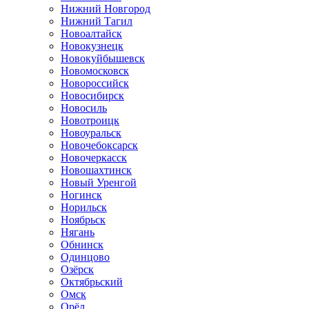
Нижний Новгород
Нижний Тагил
Новоалтайск
Новокузнецк
Новокуйбышевск
Новомосковск
Новороссийск
Новосибирск
Новосиль
Новотроицк
Новоуральск
Новочебоксарск
Новочеркасск
Новошахтинск
Новый Уренгой
Ногинск
Норильск
Ноябрьск
Нягань
Обнинск
Одинцово
Озёрск
Октябрьский
Омск
Орёл