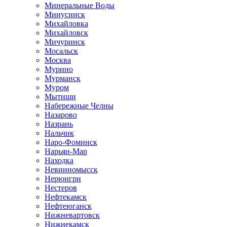
Минеральные Воды
Минусинск
Михайловка
Михайловск
Мичуринск
Мосальск
Москва
Мурино
Мурманск
Муром
Мытищи
Набережные Челны
Назарово
Назрань
Нальчик
Наро-Фоминск
Нарьян-Мар
Находка
Невинномысск
Нерюнгри
Нестеров
Нефтекамск
Нефтеюганск
Нижневартовск
Нижнекамск