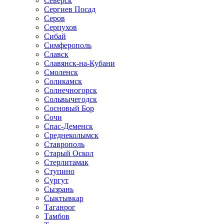
Северск
Сергиев Посад
Серов
Серпухов
Сибай
Симферополь
Славск
Славянск-на-Кубани
Смоленск
Соликамск
Солнечногорск
Сольвычегодск
Сосновый Бор
Сочи
Спас-Деменск
Среднеколымск
Ставрополь
Старый Оскол
Стерлитамак
Ступино
Сургут
Сызрань
Сыктывкар
Таганрог
Тамбов