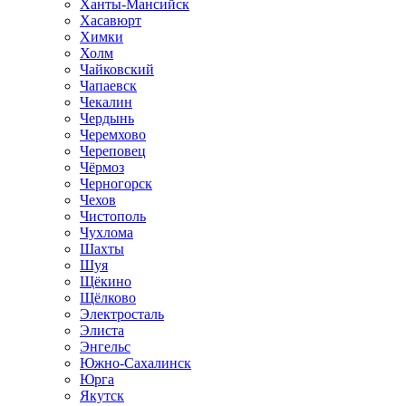
Ханты-Мансийск
Хасавюрт
Химки
Холм
Чайковский
Чапаевск
Чекалин
Чердынь
Черемхово
Череповец
Чёрмоз
Черногорск
Чехов
Чистополь
Чухлома
Шахты
Шуя
Щёкино
Щёлково
Электросталь
Элиста
Энгельс
Южно-Сахалинск
Юрга
Якутск