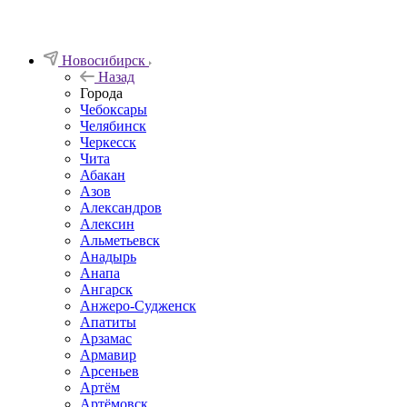
Новосибирск
Назад
Города
Чебоксары
Челябинск
Черкесск
Чита
Абакан
Азов
Александров
Алексин
Альметьевск
Анадырь
Анапа
Ангарск
Анжеро-Судженск
Апатиты
Арзамас
Армавир
Арсеньев
Артём
Артёмовск