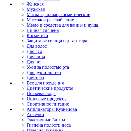
Женская
Мужская
Масла эфирные, косметические
Массаж и расслабление
Мыло и средства для ванны и душа
Личная гигиена
Косметика
Защита от солнца и для загара
Для волос
Для губ
Для лица
Для ног
Уход за полостью рта
Для рук и ногтей
Для тела
Все для похудения
Диетические продукты
Питьевая вода
Пищевые продукты
Спортивное питание
Аппликаторы Кузнецова
Аптечки
Эластичные бинты
Гигиена полости носа
Изделия из резины