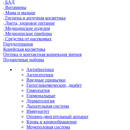
БАД
Витамины
Мама и малыш
Гигиена и аптечная косметика
Диета, здоровое питание
Медицинские изделия
Медицинские приборы
Средства от насекомых
Гирудотерапия
Корейская косметика
Оптика и контактная коррекция зрения
Подарочные наборы
Антибиотики
Антисептики
Вредные привычки
Гипогликемические, диабет
Гомеопатия
Гормональные
Дерматология
Дыхательная система
Иммунитет
Опорно-двигательный аппарат
Кровь и кровообращение
Мочеполовая система