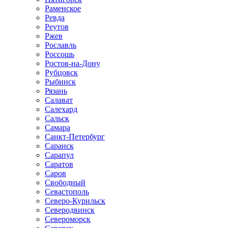
Раменское
Ревда
Реутов
Ржев
Рославль
Россошь
Ростов-на-Дону
Рубцовск
Рыбинск
Рязань
Салават
Салехард
Сальск
Самара
Санкт-Петербург
Саранск
Сарапул
Саратов
Саров
Свободный
Севастополь
Северо-Курильск
Северодвинск
Североморск