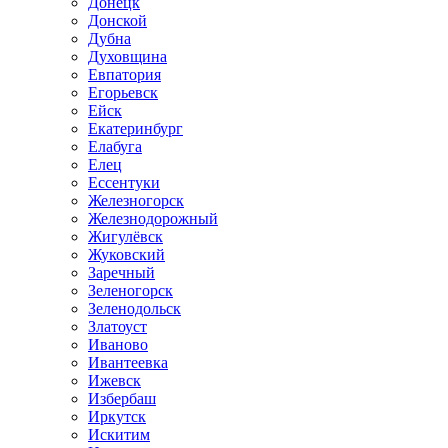
Донецк
Донской
Дубна
Духовщина
Евпатория
Егорьевск
Ейск
Екатеринбург
Елабуга
Елец
Ессентуки
Железногорск
Железнодорожный
Жигулёвск
Жуковский
Заречный
Зеленогорск
Зеленодольск
Златоуст
Иваново
Ивантеевка
Ижевск
Избербаш
Иркутск
Искитим