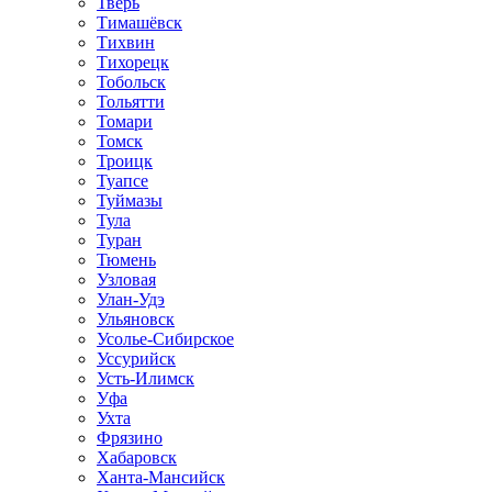
Тверь
Тимашёвск
Тихвин
Тихорецк
Тобольск
Тольятти
Томари
Томск
Троицк
Туапсе
Туймазы
Тула
Туран
Тюмень
Узловая
Улан-Удэ
Ульяновск
Усолье-Сибирское
Уссурийск
Усть-Илимск
Уфа
Ухта
Фрязино
Хабаровск
Ханта-Мансийск