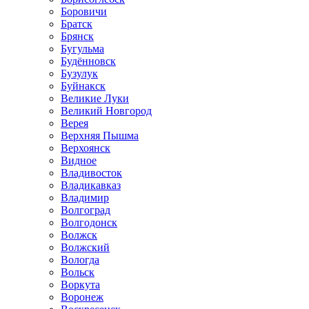
Боровичи
Братск
Брянск
Бугульма
Будённовск
Бузулук
Буйнакск
Великие Луки
Великий Новгород
Верея
Верхняя Пышма
Верхоянск
Видное
Владивосток
Владикавказ
Владимир
Волгоград
Волгодонск
Волжск
Волжский
Вологда
Вольск
Воркута
Воронеж