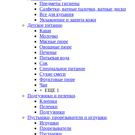
Предметы гигиены
Салфетки, ватные палочки, ватные диски
Все для купания
Увлажнение и защита кожи
Детское питание
Каши
Молочко
Мясные пюре
Овощные пюре
Печенье
Питьевая вода
Сок
Специальное питание
Сухие смеси
Фруктовые пюре
Чаи
+ ЕЩЕ 1
Подгузники и пеленки
Клеенки
Пеленки
Подгузники
Пустышки, прорезыватели и игрушки
Игрушки
Прорезыватели
Пустышки