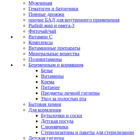
Мужчинам
Гематоген и батончики
Пивные дрожжи
прочие БАД для внутреннего применения
Рыбий жир и омега-3
Фиточай/чай
Витамин С
Комплексы
Витаминные препараты
Минеральные вещества
Поливитамины
Беременным и кормящим
Белье
Витамины
Крема
Питание
Предметы личной гигиены
Уход за полостью рта
Бытовая химия
Для кормления
Бутылочки и соски
Детская посуда
Слюнявчики
Стерилизаторы и пакеты для стерилизации
Детская гигиена