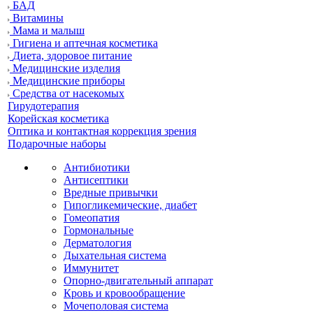
БАД
Витамины
Мама и малыш
Гигиена и аптечная косметика
Диета, здоровое питание
Медицинские изделия
Медицинские приборы
Средства от насекомых
Гирудотерапия
Корейская косметика
Оптика и контактная коррекция зрения
Подарочные наборы
Антибиотики
Антисептики
Вредные привычки
Гипогликемические, диабет
Гомеопатия
Гормональные
Дерматология
Дыхательная система
Иммунитет
Опорно-двигательный аппарат
Кровь и кровообращение
Мочеполовая система