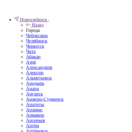
Новосибирск
Назад
Города
Чебоксары
Челябинск
Черкесск
Чита
Абакан
Азов
Александров
Алексин
Альметьевск
Анадырь
Анапа
Ангарск
Анжеро-Судженск
Апатиты
Арзамас
Армавир
Арсеньев
Артём
Артёмовск