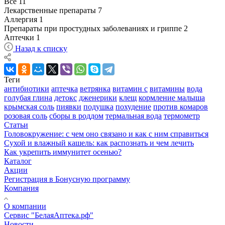
Все
11
Лекарственные препараты
7
Аллергия
1
Препараты при простудных заболеваниях и гриппе
2
Аптечки
1
Назад к списку
Теги
антибиотики
аптечка
ветрянка
витамин с
витамины
вода
голубая глина
детокс
дженерики
клещ
кормление малыша
крымская соль
пиявки
подушка
похудение
против комаров
розовая соль
сборы в роддом
термальная вода
термометр
Статьи
Головокружение: с чем оно связано и как с ним справиться
Сухой и влажный кашель: как распознать и чем лечить
Как укрепить иммунитет осенью?
Каталог
Акции
Регистрация в Бонусную программу
Компания
О компании
Сервис "БелаяАптека.рф"
Новости