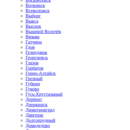
Воскресенск
Воткинск
Всеволожск
Выборг
Выкса
Высоцк
Вышний Волочёк
Вязьма
Гатчина
Гдов
Геленджик
Георгиевск
Глазов
Горбатов
Горно-Алтайск
Грозный
Губкин
Гуково
Гусь-Хрустальный
Дербент
Дзержинск
Димитровград
Дмитров
Долгопрудный
Домодедово