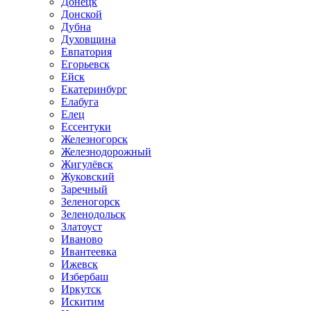
Донецк
Донской
Дубна
Духовщина
Евпатория
Егорьевск
Ейск
Екатеринбург
Елабуга
Елец
Ессентуки
Железногорск
Железнодорожный
Жигулёвск
Жуковский
Заречный
Зеленогорск
Зеленодольск
Златоуст
Иваново
Ивантеевка
Ижевск
Избербаш
Иркутск
Искитим