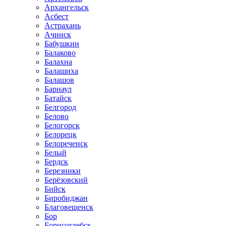
Архангельск
Асбест
Астрахань
Ачинск
Бабушкин
Балаково
Балахна
Балашиха
Балашов
Барнаул
Батайск
Белгород
Белово
Белогорск
Белорецк
Белореченск
Белый
Бердск
Березники
Берёзовский
Бийск
Биробиджан
Благовещенск
Бор
Борисоглебск