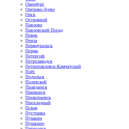
Оренбург
Орехово-Зуево
Орск
Островной
Павлово
Павловский Посад
Певек
Пенза
Первоуральск
Пермь
Петергоф
Петрозаводск
Петропавловск-Камчатский
Плёс
Подольск
Полевской
Правдинск
Приморск
Прокопьевск
Прохладный
Псков
Пустошка
Пушкин
Пушкино
Пятигорск