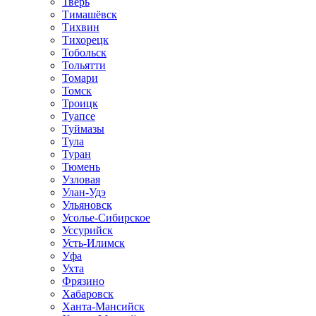
Тверь
Тимашёвск
Тихвин
Тихорецк
Тобольск
Тольятти
Томари
Томск
Троицк
Туапсе
Туймазы
Тула
Туран
Тюмень
Узловая
Улан-Удэ
Ульяновск
Усолье-Сибирское
Уссурийск
Усть-Илимск
Уфа
Ухта
Фрязино
Хабаровск
Ханта-Мансийск