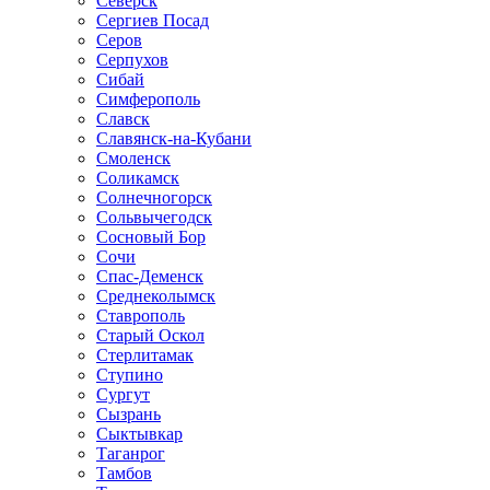
Северск
Сергиев Посад
Серов
Серпухов
Сибай
Симферополь
Славск
Славянск-на-Кубани
Смоленск
Соликамск
Солнечногорск
Сольвычегодск
Сосновый Бор
Сочи
Спас-Деменск
Среднеколымск
Ставрополь
Старый Оскол
Стерлитамак
Ступино
Сургут
Сызрань
Сыктывкар
Таганрог
Тамбов