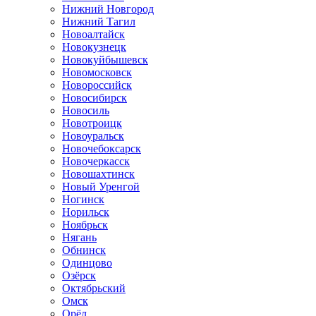
Нижний Новгород
Нижний Тагил
Новоалтайск
Новокузнецк
Новокуйбышевск
Новомосковск
Новороссийск
Новосибирск
Новосиль
Новотроицк
Новоуральск
Новочебоксарск
Новочеркасск
Новошахтинск
Новый Уренгой
Ногинск
Норильск
Ноябрьск
Нягань
Обнинск
Одинцово
Озёрск
Октябрьский
Омск
Орёл