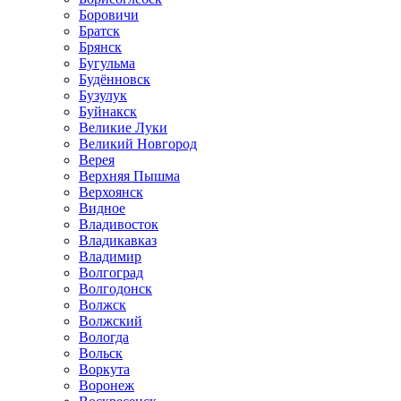
Боровичи
Братск
Брянск
Бугульма
Будённовск
Бузулук
Буйнакск
Великие Луки
Великий Новгород
Верея
Верхняя Пышма
Верхоянск
Видное
Владивосток
Владикавказ
Владимир
Волгоград
Волгодонск
Волжск
Волжский
Вологда
Вольск
Воркута
Воронеж