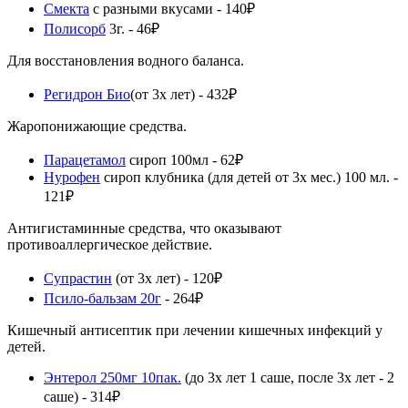
Смекта
с разными вкусами - 140₽
Полисорб
3г. - 46₽
Для восстановления водного баланса.
Регидрон Био
(от 3х лет) - 432₽
Жаропонижающие средства.
Парацетамол
сироп 100мл - 62₽
Нурофен
сироп клубника (для детей от 3х мес.) 100 мл. -
121₽
Антигистаминные средства, что оказывают
противоаллергическое действие.
Супрастин
(от 3х лет) - 120₽
Псило-бальзам 20г
- 264₽
Кишечный антисептик при лечении кишечных инфекций у
детей.
Энтерол 250мг 10пак.
(до 3х лет 1 саше, после 3х лет - 2
саше) - 314₽