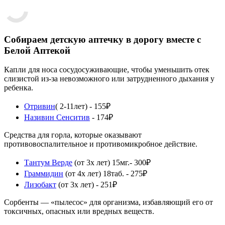
Собираем детскую аптечку в дорогу вместе с
Белой Аптекой
Капли для носа сосудосуживающие, чтобы уменьшить отек
слизистой из-за невозможного или затрудненного дыхания у
ребенка.
Отривин
( 2-11лет) - 155₽
Називин Сенситив
- 174₽
Средства для горла, которые оказывают
противовоспалительное и противомикробное действие.
Тантум Верде
(от 3х лет) 15мг.- 300₽
Граммидин
(от 4х лет) 18таб. - 275₽
Лизобакт
(от 3х лет) - 251₽
Сорбенты — «пылесос» для организма, избавляющий его от
токсичных, опасных или вредных веществ.