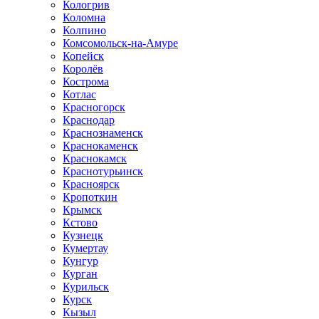
Кологрив
Коломна
Колпино
Комсомольск-на-Амуре
Копейск
Королёв
Кострома
Котлас
Красногорск
Краснодар
Краснознаменск
Краснокаменск
Краснокамск
Краснотурьинск
Красноярск
Кропоткин
Крымск
Кстово
Кузнецк
Кумертау
Кунгур
Курган
Курильск
Курск
Кызыл