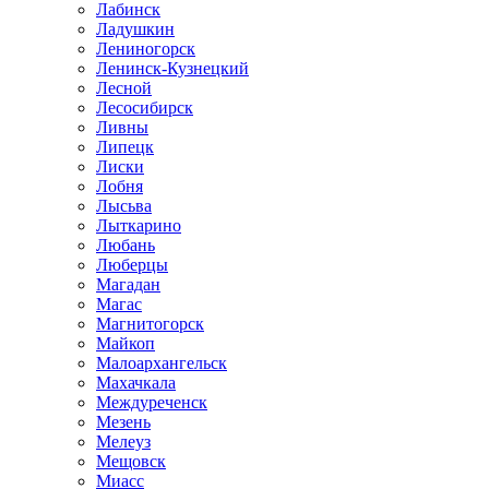
Лабинск
Ладушкин
Лениногорск
Ленинск-Кузнецкий
Лесной
Лесосибирск
Ливны
Липецк
Лиски
Лобня
Лысьва
Лыткарино
Любань
Люберцы
Магадан
Магас
Магнитогорск
Майкоп
Малоархангельск
Махачкала
Междуреченск
Мезень
Мелеуз
Мещовск
Миасс