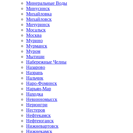
Минеральные Воды
Минусинск
Михайловка
Михайловск
Мичуринск
Мосальск
Москва
Мурино
Мурманск
Муром
Мытищи
Набережные Челны
Назарово
Назрань
Нальчик
Наро-Фоминск
Нарьян-Мар
Находка
Невинномысск
Нерюнгри
Нестеров
Нефтекамск
Нефтеюганск
Нижневартовск
Нижнекамск