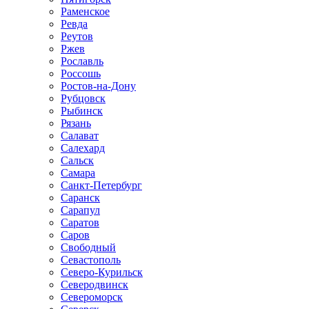
Раменское
Ревда
Реутов
Ржев
Рославль
Россошь
Ростов-на-Дону
Рубцовск
Рыбинск
Рязань
Салават
Салехард
Сальск
Самара
Санкт-Петербург
Саранск
Сарапул
Саратов
Саров
Свободный
Севастополь
Северо-Курильск
Северодвинск
Североморск