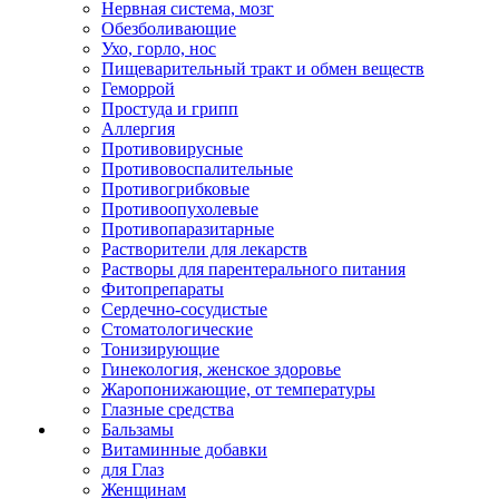
Нервная система, мозг
Обезболивающие
Ухо, горло, нос
Пищеварительный тракт и обмен веществ
Геморрой
Простуда и грипп
Аллергия
Противовирусные
Противовоспалительные
Противогрибковые
Противоопухолевые
Противопаразитарные
Растворители для лекарств
Растворы для парентерального питания
Фитопрепараты
Сердечно-сосудистые
Стоматологические
Тонизирующие
Гинекология, женское здоровье
Жаропонижающие, от температуры
Глазные средства
Бальзамы
Витаминные добавки
для Глаз
Женщинам