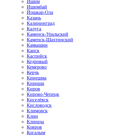
Ишим
Ишимбай
Йошкар-Ола
Казань
Калининград
Калуга
Каменск-Уральский
Каменск-Шахтинский
Камышин
Канск
Каспийск
Кедровый
Кемерово
Керчь
Кинешма
Кириши
Киров
Кирово-Чепецк
Киселёвск
Кисловодск
Климовск
Клин
Клинцы
Ковров
Когалым