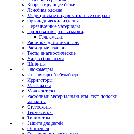
Корректирующее белье
Лечебная одежда
Медицинские внутриматочные спирали
Ортопедические изделия
Перевязочные материалы
Презервативы, гель-смазки
Гель смазки
Растворы для линз и глаз
Расходные изделия
Тесты диагностические
Уход за больными
Шприцы
Глюкометры
Ингаляторы /небулайзеры
Ирригаторы
Массажеры
Молокоотсосы
Расходный материал/ланцеты, тест-полоски,
манжеты
Стетоскопы
Термометры
Тонометры
Защита для детей
От клещей
От летающих насекомых