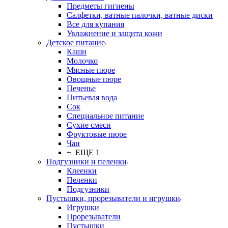
Предметы гигиены
Салфетки, ватные палочки, ватные диски
Все для купания
Увлажнение и защита кожи
Детское питание
Каши
Молочко
Мясные пюре
Овощные пюре
Печенье
Питьевая вода
Сок
Специальное питание
Сухие смеси
Фруктовые пюре
Чаи
+ ЕЩЕ 1
Подгузники и пеленки
Клеенки
Пеленки
Подгузники
Пустышки, прорезыватели и игрушки
Игрушки
Прорезыватели
Пустышки