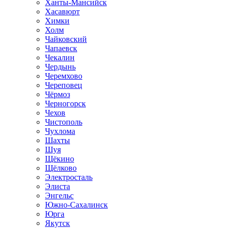
Ханты-Мансийск
Хасавюрт
Химки
Холм
Чайковский
Чапаевск
Чекалин
Чердынь
Черемхово
Череповец
Чёрмоз
Черногорск
Чехов
Чистополь
Чухлома
Шахты
Шуя
Щёкино
Щёлково
Электросталь
Элиста
Энгельс
Южно-Сахалинск
Юрга
Якутск