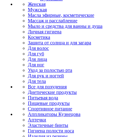
Женская
Мужская
Масла эфирные, косметические
Массаж и расслабление
Мыло и средства для ванны и душа
Личная гигиена
Косметика
Защита от солнца и для загара
Для волос
Для губ
Для лица
Для ног
Уход за полостью рта
Для рук и ногтей
Для тела
Все для похудения
Диетические продукты
Питьевая вода
Пищевые продукты
Спортивное питание
Аппликаторы Кузнецова
Аптечки
Эластичные бинты
Гигиена полости носа
Изделия из резины