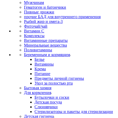
Мужчинам
Гематоген и батончики
Пивные дрожжи
прочие БАД для внутреннего применения
Рыбий жир и омега-3
Фиточай/чай
Витамин С
Комплексы
Витаминные препараты
Минеральные вещества
Поливитамины
Беременным и кормящим
Белье
Витамины
Крема
Питание
Предметы личной гигиены
Уход за полостью рта
Бытовая химия
Для кормления
Бутылочки и соски
Детская посуда
Слюнявчики
Стерилизаторы и пакеты для стерилизации
Детская гигиена