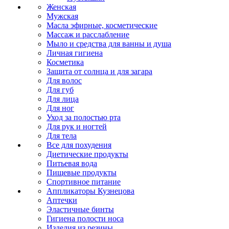
Женская
Мужская
Масла эфирные, косметические
Массаж и расслабление
Мыло и средства для ванны и душа
Личная гигиена
Косметика
Защита от солнца и для загара
Для волос
Для губ
Для лица
Для ног
Уход за полостью рта
Для рук и ногтей
Для тела
Все для похудения
Диетические продукты
Питьевая вода
Пищевые продукты
Спортивное питание
Аппликаторы Кузнецова
Аптечки
Эластичные бинты
Гигиена полости носа
Изделия из резины