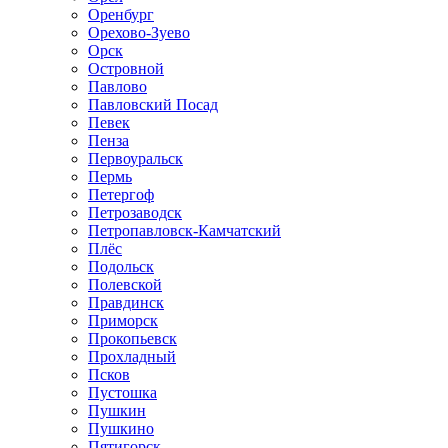
Оренбург
Орехово-Зуево
Орск
Островной
Павлово
Павловский Посад
Певек
Пенза
Первоуральск
Пермь
Петергоф
Петрозаводск
Петропавловск-Камчатский
Плёс
Подольск
Полевской
Правдинск
Приморск
Прокопьевск
Прохладный
Псков
Пустошка
Пушкин
Пушкино
Пятигорск