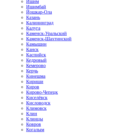
Ишим
Ишимбай
Йошкар-Ола
Казань
Калининград
Калуга
Каменск-Уральский
Каменск-Шахтинский
Камышин
Канск
Каспийск
Кедровый
Кемерово
Керчь
Кинешма
Кириши
Киров
Кирово-Чепецк
Киселёвск
Кисловодск
Климовск
Клин
Клинцы
Ковров
Когалым