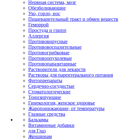
Нервная система, мозг
Обезболивающие
Ухо, горло, нос
Пищеварительный тракт и обмен веществ
Геморрой
Простуда и грипп
Аллергия
Противовирусные
Противовоспалительные
Противогрибковые
Противоопухолевые
Противопаразитарные
Растворители для лекарств
Растворы для парентерального питания
Фитопрепараты
Сердечно-сосудистые
Стоматологические
Тонизирующие
Гинекология, женское здоровье
Жаропонижающие, от температуры
Глазные средства
Бальзамы
Витаминные добавки
для Глаз
Женщинам