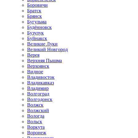
Боровичи
Братск
Брянск
Бугульма
Будённовск
Бузулук
Буйнакск
Великие Луки
Великий Новгород
Верея
Верхняя Пышма
Верхоянск
Видное
Владивосток
Владикавказ
Владимир
Волгоград
Волгодонск
Волжск
Волжский
Вологда
Вольск
Воркута
Воронеж