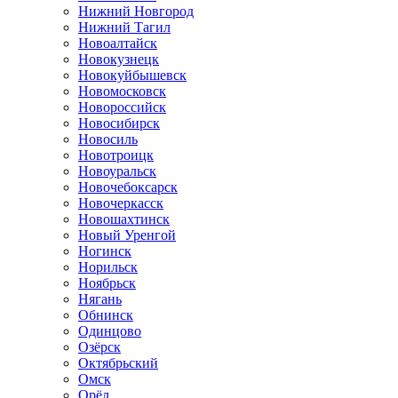
Нижний Новгород
Нижний Тагил
Новоалтайск
Новокузнецк
Новокуйбышевск
Новомосковск
Новороссийск
Новосибирск
Новосиль
Новотроицк
Новоуральск
Новочебоксарск
Новочеркасск
Новошахтинск
Новый Уренгой
Ногинск
Норильск
Ноябрьск
Нягань
Обнинск
Одинцово
Озёрск
Октябрьский
Омск
Орёл