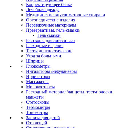
Корректирующее белье
Лечебная одежда
Медицинские внутриматочные спирали
Ортопедические изделия
Перевязочные материалы
Презервативы, гель-смазки
Гель смазки
Растворы для линз и глаз
Расходные изделия
Тесты диагностические
Уход за больными
Шприцы
Глюкометры
Ингаляторы /небулайзеры
Ирригаторы
Массажеры
Молокоотсосы
Расходный материал/ланцеты, тест-полоски,
манжеты
Стетоскопы
Термометры
Тонометры
Защита для детей
От клещей
От летающих насекомых