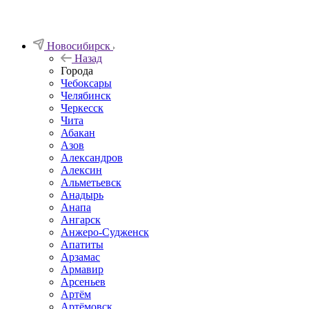
Новосибирск
Назад
Города
Чебоксары
Челябинск
Черкесск
Чита
Абакан
Азов
Александров
Алексин
Альметьевск
Анадырь
Анапа
Ангарск
Анжеро-Судженск
Апатиты
Арзамас
Армавир
Арсеньев
Артём
Артёмовск