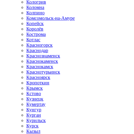
Кологрив
Коломна
Колпино
Комсомольск-на-Амуре
Копейск
Королёв
Кострома
Котлас
Красногорск
Краснодар
Краснознаменск
Краснокаменск
Краснокамск
Краснотурьинск
Красноярск
Кропоткин
Крымск
Кстово
Кузнецк
Кумертау
Кунгур
Курган
Курильск
Курск
Кызыл