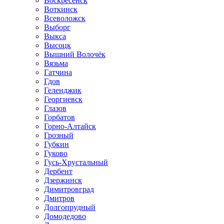
Воскресенск
Воткинск
Всеволожск
Выборг
Выкса
Высоцк
Вышний Волочёк
Вязьма
Гатчина
Гдов
Геленджик
Георгиевск
Глазов
Горбатов
Горно-Алтайск
Грозный
Губкин
Гуково
Гусь-Хрустальный
Дербент
Дзержинск
Димитровград
Дмитров
Долгопрудный
Домодедово