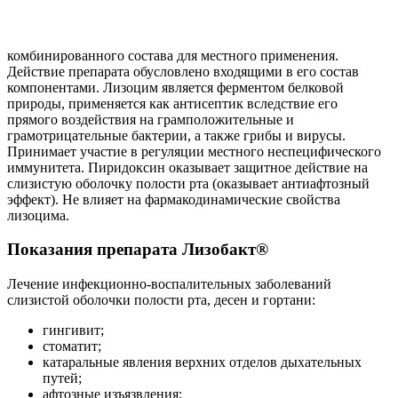
комбинированного состава для местного применения.
Действие препарата обусловлено входящими в его состав
компонентами. Лизоцим является ферментом белковой
природы, применяется как антисептик вследствие его
прямого воздействия на грамположительные и
грамотрицательные бактерии, а также грибы и вирусы.
Принимает участие в регуляции местного неспецифического
иммунитета. Пиридоксин оказывает защитное действие на
слизистую оболочку полости рта (оказывает антиафтозный
эффект). Не влияет на фармакодинамические свойства
лизоцима.
Показания препарата Лизобакт®
Лечение инфекционно-воспалительных заболеваний
слизистой оболочки полости рта, десен и гортани:
гингивит;
стоматит;
катаральные явления верхних отделов дыхательных
путей;
афтозные изъязвления;