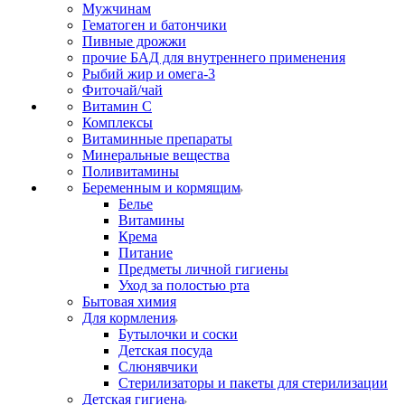
Мужчинам
Гематоген и батончики
Пивные дрожжи
прочие БАД для внутреннего применения
Рыбий жир и омега-3
Фиточай/чай
Витамин С
Комплексы
Витаминные препараты
Минеральные вещества
Поливитамины
Беременным и кормящим
Белье
Витамины
Крема
Питание
Предметы личной гигиены
Уход за полостью рта
Бытовая химия
Для кормления
Бутылочки и соски
Детская посуда
Слюнявчики
Стерилизаторы и пакеты для стерилизации
Детская гигиена