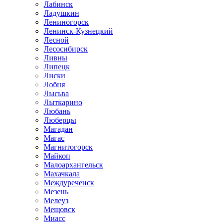
Лабинск
Ладушкин
Лениногорск
Ленинск-Кузнецкий
Лесной
Лесосибирск
Ливны
Липецк
Лиски
Лобня
Лысьва
Лыткарино
Любань
Люберцы
Магадан
Магас
Магнитогорск
Майкоп
Малоархангельск
Махачкала
Междуреченск
Мезень
Мелеуз
Мещовск
Миасс