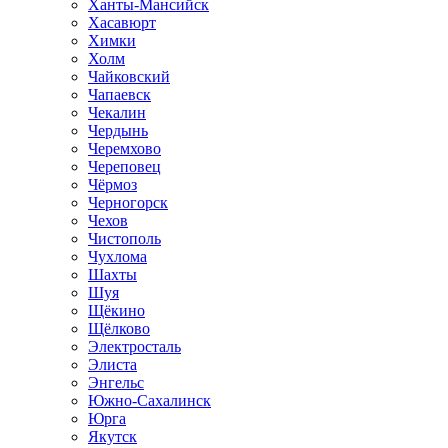
Ханты-Мансийск
Хасавюрт
Химки
Холм
Чайковский
Чапаевск
Чекалин
Чердынь
Черемхово
Череповец
Чёрмоз
Черногорск
Чехов
Чистополь
Чухлома
Шахты
Шуя
Щёкино
Щёлково
Электросталь
Элиста
Энгельс
Южно-Сахалинск
Юрга
Якутск