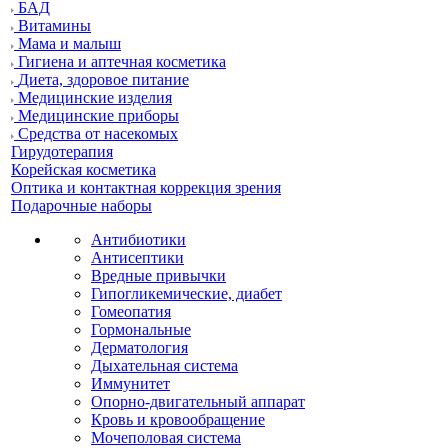
БАД
Витамины
Мама и малыш
Гигиена и аптечная косметика
Диета, здоровое питание
Медицинские изделия
Медицинские приборы
Средства от насекомых
Гирудотерапия
Корейская косметика
Оптика и контактная коррекция зрения
Подарочные наборы
Антибиотики
Антисептики
Вредные привычки
Гипогликемические, диабет
Гомеопатия
Гормональные
Дерматология
Дыхательная система
Иммунитет
Опорно-двигательный аппарат
Кровь и кровообращение
Мочеполовая система