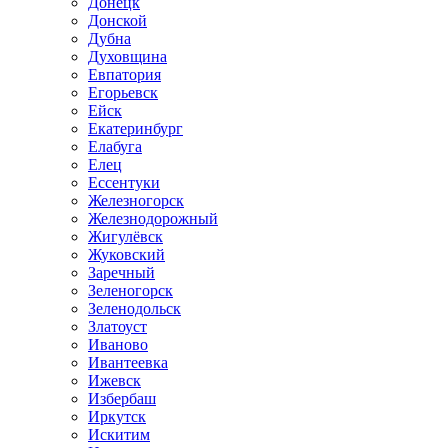
Донецк
Донской
Дубна
Духовщина
Евпатория
Егорьевск
Ейск
Екатеринбург
Елабуга
Елец
Ессентуки
Железногорск
Железнодорожный
Жигулёвск
Жуковский
Заречный
Зеленогорск
Зеленодольск
Златоуст
Иваново
Ивантеевка
Ижевск
Избербаш
Иркутск
Искитим