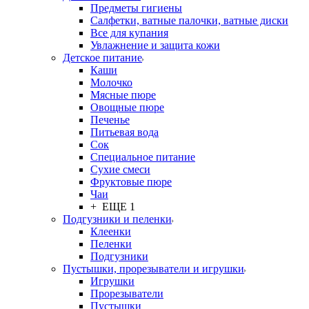
Предметы гигиены
Салфетки, ватные палочки, ватные диски
Все для купания
Увлажнение и защита кожи
Детское питание
Каши
Молочко
Мясные пюре
Овощные пюре
Печенье
Питьевая вода
Сок
Специальное питание
Сухие смеси
Фруктовые пюре
Чаи
+ ЕЩЕ 1
Подгузники и пеленки
Клеенки
Пеленки
Подгузники
Пустышки, прорезыватели и игрушки
Игрушки
Прорезыватели
Пустышки