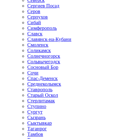
Северск
Сергиев Посад
Серов
Серпухов
Сибай
Симферополь
Славск
Славянск-на-Кубани
Смоленск
Соликамск
Солнечногорск
Сольвычегодск
Сосновый Бор
Сочи
Спас-Деменск
Среднеколымск
Ставрополь
Старый Оскол
Стерлитамак
Ступино
Сургут
Сызрань
Сыктывкар
Таганрог
Тамбов