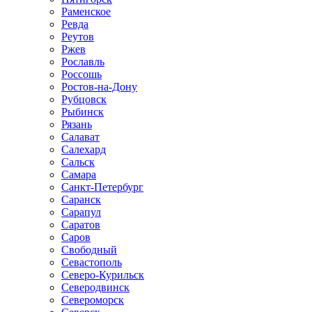
Раменское
Ревда
Реутов
Ржев
Рославль
Россошь
Ростов-на-Дону
Рубцовск
Рыбинск
Рязань
Салават
Салехард
Сальск
Самара
Санкт-Петербург
Саранск
Сарапул
Саратов
Саров
Свободный
Севастополь
Северо-Курильск
Северодвинск
Североморск