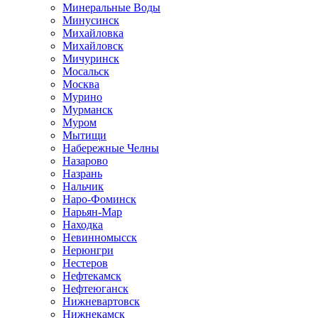
Минеральные Воды
Минусинск
Михайловка
Михайловск
Мичуринск
Мосальск
Москва
Мурино
Мурманск
Муром
Мытищи
Набережные Челны
Назарово
Назрань
Нальчик
Наро-Фоминск
Нарьян-Мар
Находка
Невинномысск
Нерюнгри
Нестеров
Нефтекамск
Нефтеюганск
Нижневартовск
Нижнекамск