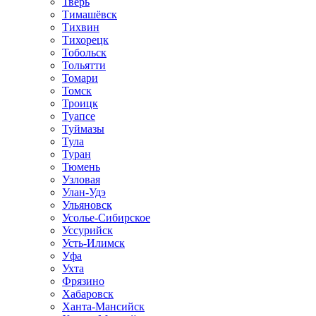
Тверь
Тимашёвск
Тихвин
Тихорецк
Тобольск
Тольятти
Томари
Томск
Троицк
Туапсе
Туймазы
Тула
Туран
Тюмень
Узловая
Улан-Удэ
Ульяновск
Усолье-Сибирское
Уссурийск
Усть-Илимск
Уфа
Ухта
Фрязино
Хабаровск
Ханта-Мансийск