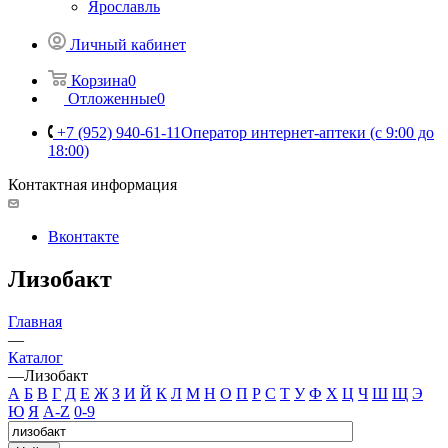
Ярославль
Личный кабинет
Корзина
0
Отложенные
0
+7 (952) 940-61-11
Оператор интернет-аптеки (с 9:00 до
18:00)
Контактная информация
Вконтакте
Лизобакт
Главная
—
Каталог
—
Лизобакт
А
Б
В
Г
Д
Е
Ж
З
И
Й
К
Л
М
Н
О
П
Р
С
Т
У
Ф
Х
Ц
Ч
Ш
Щ
Э
Ю
Я
A-Z
0-9