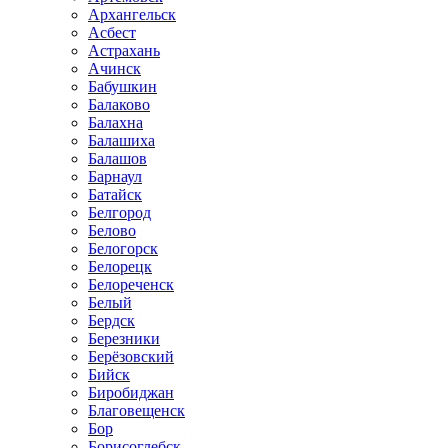
Архангельск
Асбест
Астрахань
Ачинск
Бабушкин
Балаково
Балахна
Балашиха
Балашов
Барнаул
Батайск
Белгород
Белово
Белогорск
Белорецк
Белореченск
Белый
Бердск
Березники
Берёзовский
Бийск
Биробиджан
Благовещенск
Бор
Борисоглебск