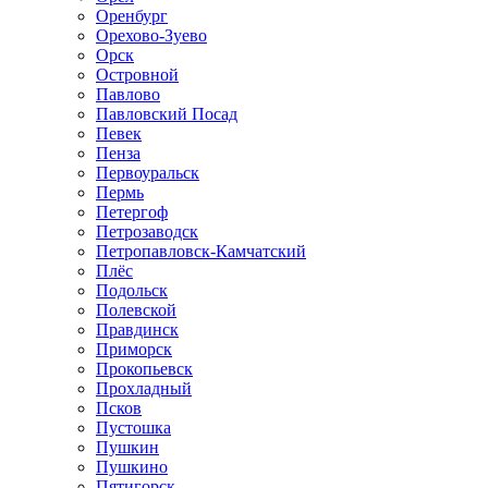
Оренбург
Орехово-Зуево
Орск
Островной
Павлово
Павловский Посад
Певек
Пенза
Первоуральск
Пермь
Петергоф
Петрозаводск
Петропавловск-Камчатский
Плёс
Подольск
Полевской
Правдинск
Приморск
Прокопьевск
Прохладный
Псков
Пустошка
Пушкин
Пушкино
Пятигорск