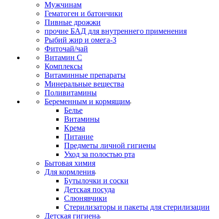
Мужчинам
Гематоген и батончики
Пивные дрожжи
прочие БАД для внутреннего применения
Рыбий жир и омега-3
Фиточай/чай
Витамин С
Комплексы
Витаминные препараты
Минеральные вещества
Поливитамины
Беременным и кормящим
Белье
Витамины
Крема
Питание
Предметы личной гигиены
Уход за полостью рта
Бытовая химия
Для кормления
Бутылочки и соски
Детская посуда
Слюнявчики
Стерилизаторы и пакеты для стерилизации
Детская гигиена