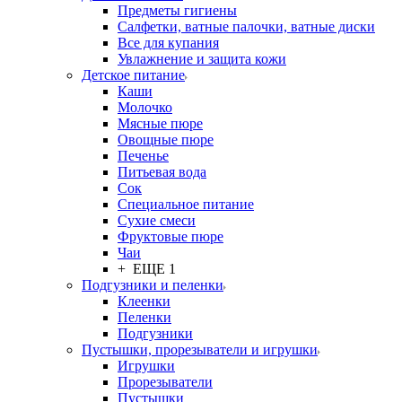
Предметы гигиены
Салфетки, ватные палочки, ватные диски
Все для купания
Увлажнение и защита кожи
Детское питание
Каши
Молочко
Мясные пюре
Овощные пюре
Печенье
Питьевая вода
Сок
Специальное питание
Сухие смеси
Фруктовые пюре
Чаи
+ ЕЩЕ 1
Подгузники и пеленки
Клеенки
Пеленки
Подгузники
Пустышки, прорезыватели и игрушки
Игрушки
Прорезыватели
Пустышки