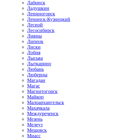
Лабинск
Ладушкин
Лениногорск
Ленинск-Кузнецкий
Лесной
Лесосибирск
Ливны
Липецк
Лиски
Лобня
Лысьва
Лыткарино
Любань
Люберцы
Магадан
Магас
Магнитогорск
Майкоп
Малоархангельск
Махачкала
Междуреченск
Мезень
Мелеуз
Мещовск
Миасс