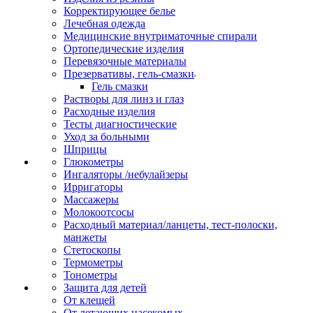
Корректирующее белье
Лечебная одежда
Медицинские внутриматочные спирали
Ортопедические изделия
Перевязочные материалы
Презервативы, гель-смазки
Гель смазки
Растворы для линз и глаз
Расходные изделия
Тесты диагностические
Уход за больными
Шприцы
Глюкометры
Ингаляторы /небулайзеры
Ирригаторы
Массажеры
Молокоотсосы
Расходный материал/ланцеты, тест-полоски,
манжеты
Стетоскопы
Термометры
Тонометры
Защита для детей
От клещей
От летающих насекомых