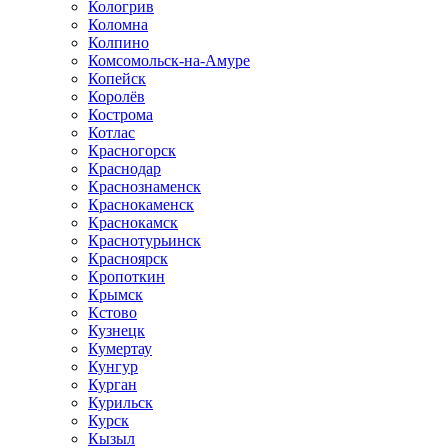
Кологрив
Коломна
Колпино
Комсомольск-на-Амуре
Копейск
Королёв
Кострома
Котлас
Красногорск
Краснодар
Краснознаменск
Краснокаменск
Краснокамск
Краснотурьинск
Красноярск
Кропоткин
Крымск
Кстово
Кузнецк
Кумертау
Кунгур
Курган
Курильск
Курск
Кызыл