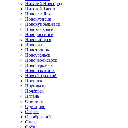
Нижний Новгород
Нижний Тагил
Новоалтайск
Новокузнецк
Новокуйбышевск
Новомосковск
Новороссийск
Новосибирск
Новосиль
Новотроицк
Новоуральск
Новочебоксарск
Новочеркасск
Новошахтинск
Новый Уренгой
Ногинск
Норильск
Ноябрьск
Нягань
Обнинск
Одинцово
Озёрск
Октябрьский
Омск
Орёл