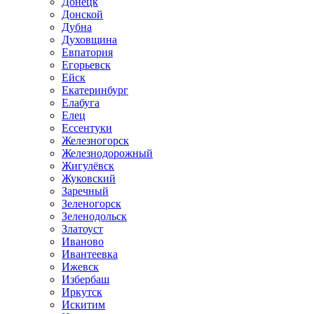
Донецк
Донской
Дубна
Духовщина
Евпатория
Егорьевск
Ейск
Екатеринбург
Елабуга
Елец
Ессентуки
Железногорск
Железнодорожный
Жигулёвск
Жуковский
Заречный
Зеленогорск
Зеленодольск
Златоуст
Иваново
Ивантеевка
Ижевск
Избербаш
Иркутск
Искитим