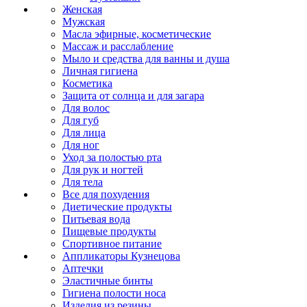
Женская
Мужская
Масла эфирные, косметические
Массаж и расслабление
Мыло и средства для ванны и душа
Личная гигиена
Косметика
Защита от солнца и для загара
Для волос
Для губ
Для лица
Для ног
Уход за полостью рта
Для рук и ногтей
Для тела
Все для похудения
Диетические продукты
Питьевая вода
Пищевые продукты
Спортивное питание
Аппликаторы Кузнецова
Аптечки
Эластичные бинты
Гигиена полости носа
Изделия из резины