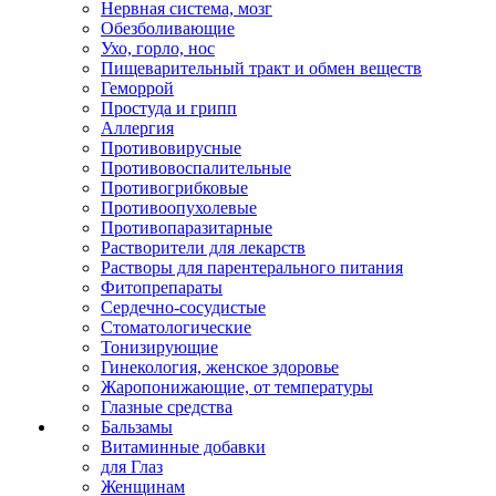
Нервная система, мозг
Обезболивающие
Ухо, горло, нос
Пищеварительный тракт и обмен веществ
Геморрой
Простуда и грипп
Аллергия
Противовирусные
Противовоспалительные
Противогрибковые
Противоопухолевые
Противопаразитарные
Растворители для лекарств
Растворы для парентерального питания
Фитопрепараты
Сердечно-сосудистые
Стоматологические
Тонизирующие
Гинекология, женское здоровье
Жаропонижающие, от температуры
Глазные средства
Бальзамы
Витаминные добавки
для Глаз
Женщинам