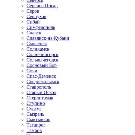
Северск
Сергиев Посад
Серов
Серпухов
Сибай
Симферополь
Славск
Славянск-на-Кубани
Смоленск
Соликамск
Солнечногорск
Сольвычегодск
Сосновый Бор
Сочи
Спас-Деменск
Среднеколымск
Ставрополь
Старый Оскол
Стерлитамак
Ступино
Сургут
Сызрань
Сыктывкар
Таганрог
Тамбов