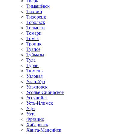
Тверь
Тимашёвск
Тихвин
Тихорецк
Тобольск
Тольятти
Томари
Томск
Троицк
Туапсе
Туймазы
Тула
Туран
Тюмень
Узловая
Улан-Удэ
Ульяновск
Усолье-Сибирское
Уссурийск
Усть-Илимск
Уфа
Ухта
Фрязино
Хабаровск
Ханта-Мансийск