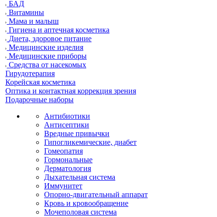
БАД
Витамины
Мама и малыш
Гигиена и аптечная косметика
Диета, здоровое питание
Медицинские изделия
Медицинские приборы
Средства от насекомых
Гирудотерапия
Корейская косметика
Оптика и контактная коррекция зрения
Подарочные наборы
Антибиотики
Антисептики
Вредные привычки
Гипогликемические, диабет
Гомеопатия
Гормональные
Дерматология
Дыхательная система
Иммунитет
Опорно-двигательный аппарат
Кровь и кровообращение
Мочеполовая система