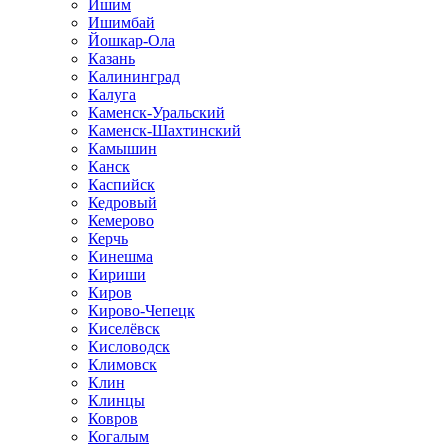
Ишим
Ишимбай
Йошкар-Ола
Казань
Калининград
Калуга
Каменск-Уральский
Каменск-Шахтинский
Камышин
Канск
Каспийск
Кедровый
Кемерово
Керчь
Кинешма
Кириши
Киров
Кирово-Чепецк
Киселёвск
Кисловодск
Климовск
Клин
Клинцы
Ковров
Когалым