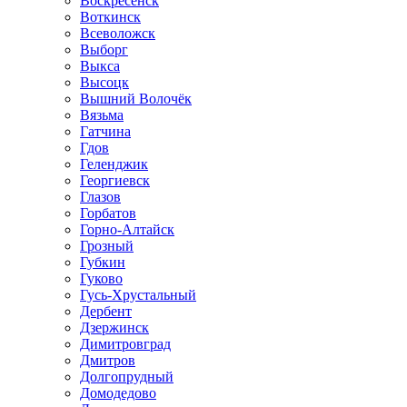
Воскресенск
Воткинск
Всеволожск
Выборг
Выкса
Высоцк
Вышний Волочёк
Вязьма
Гатчина
Гдов
Геленджик
Георгиевск
Глазов
Горбатов
Горно-Алтайск
Грозный
Губкин
Гуково
Гусь-Хрустальный
Дербент
Дзержинск
Димитровград
Дмитров
Долгопрудный
Домодедово