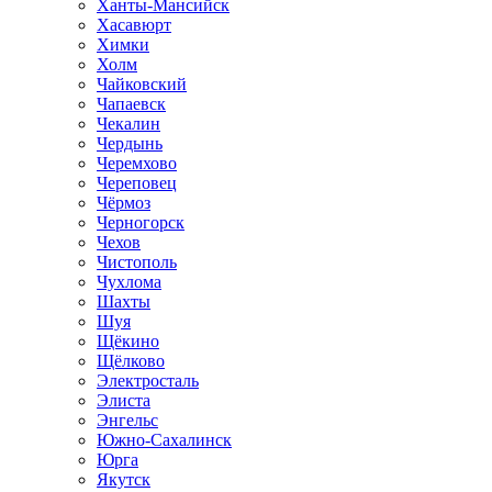
Ханты-Мансийск
Хасавюрт
Химки
Холм
Чайковский
Чапаевск
Чекалин
Чердынь
Черемхово
Череповец
Чёрмоз
Черногорск
Чехов
Чистополь
Чухлома
Шахты
Шуя
Щёкино
Щёлково
Электросталь
Элиста
Энгельс
Южно-Сахалинск
Юрга
Якутск