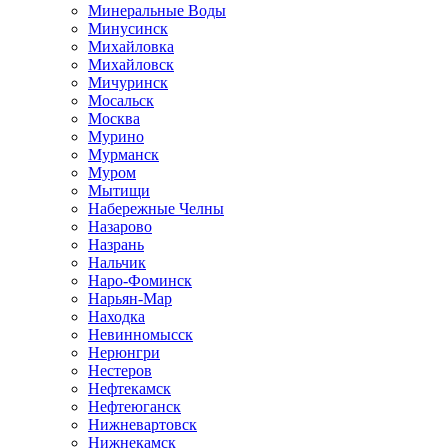
Минеральные Воды
Минусинск
Михайловка
Михайловск
Мичуринск
Мосальск
Москва
Мурино
Мурманск
Муром
Мытищи
Набережные Челны
Назарово
Назрань
Нальчик
Наро-Фоминск
Нарьян-Мар
Находка
Невинномысск
Нерюнгри
Нестеров
Нефтекамск
Нефтеюганск
Нижневартовск
Нижнекамск