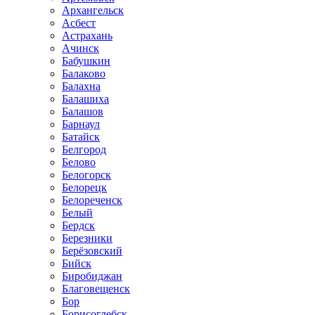
Архангельск
Асбест
Астрахань
Ачинск
Бабушкин
Балаково
Балахна
Балашиха
Балашов
Барнаул
Батайск
Белгород
Белово
Белогорск
Белорецк
Белореченск
Белый
Бердск
Березники
Берёзовский
Бийск
Биробиджан
Благовещенск
Бор
Борисоглебск