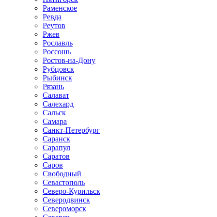
Раменское
Ревда
Реутов
Ржев
Рославль
Россошь
Ростов-на-Дону
Рубцовск
Рыбинск
Рязань
Салават
Салехард
Сальск
Самара
Санкт-Петербург
Саранск
Сарапул
Саратов
Саров
Свободный
Севастополь
Северо-Курильск
Северодвинск
Североморск