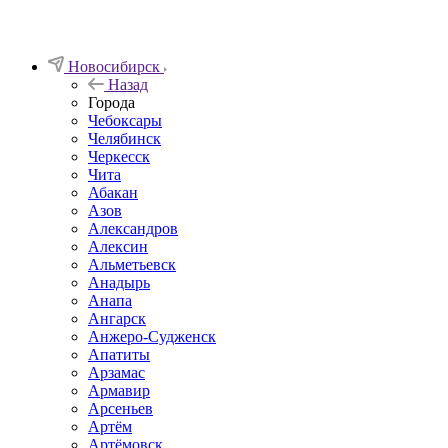
Новосибирск
Назад
Города
Чебоксары
Челябинск
Черкесск
Чита
Абакан
Азов
Александров
Алексин
Альметьевск
Анадырь
Анапа
Ангарск
Анжеро-Судженск
Апатиты
Арзамас
Армавир
Арсеньев
Артём
Артёмовск