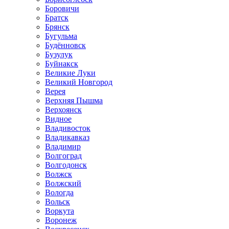
Боровичи
Братск
Брянск
Бугульма
Будённовск
Бузулук
Буйнакск
Великие Луки
Великий Новгород
Верея
Верхняя Пышма
Верхоянск
Видное
Владивосток
Владикавказ
Владимир
Волгоград
Волгодонск
Волжск
Волжский
Вологда
Вольск
Воркута
Воронеж