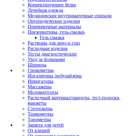
Корректирующее белье
Лечебная одежда
Медицинские внутриматочные спирали
Ортопедические изделия
Перевязочные материалы
Презервативы, гель-смазки
Гель смазки
Растворы для линз и глаз
Расходные изделия
Тесты диагностические
Уход за больными
Шприцы
Глюкометры
Ингаляторы /небулайзеры
Ирригаторы
Массажеры
Молокоотсосы
Расходный материал/ланцеты, тест-полоски,
манжеты
Стетоскопы
Термометры
Тонометры
Защита для детей
От клещей
От летающих насекомых