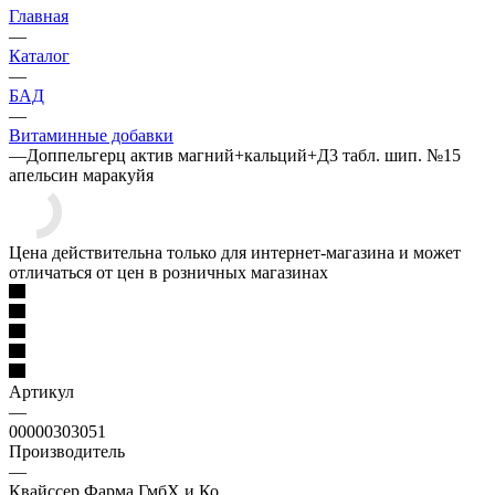
Главная
—
Каталог
—
БАД
—
Витаминные добавки
—
Доппельгерц актив магний+кальций+Д3 табл. шип. №15
апельсин маракуйя
Цена действительна только для интернет-магазина и может
отличаться от цен в розничных магазинах
Артикул
—
00000303051
Производитель
—
Квайссер Фарма ГмбХ и Ко