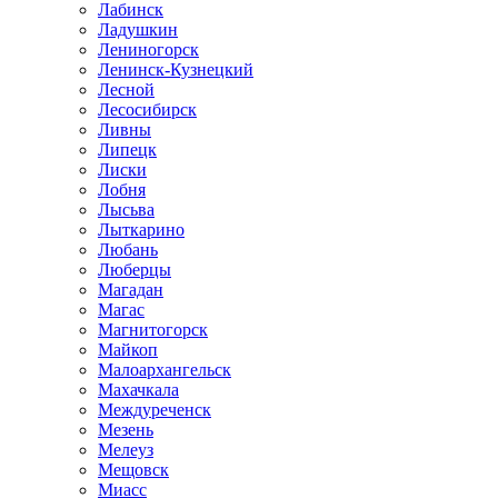
Лабинск
Ладушкин
Лениногорск
Ленинск-Кузнецкий
Лесной
Лесосибирск
Ливны
Липецк
Лиски
Лобня
Лысьва
Лыткарино
Любань
Люберцы
Магадан
Магас
Магнитогорск
Майкоп
Малоархангельск
Махачкала
Междуреченск
Мезень
Мелеуз
Мещовск
Миасс