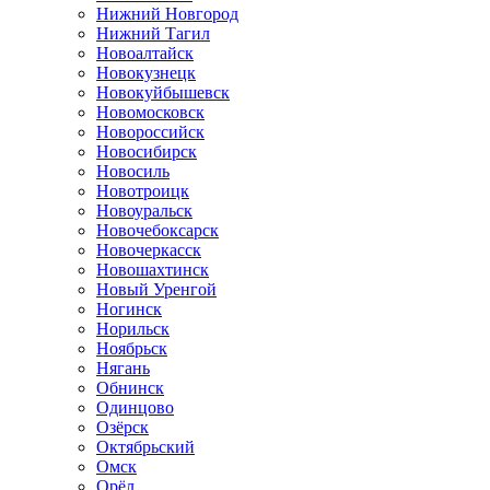
Нижний Новгород
Нижний Тагил
Новоалтайск
Новокузнецк
Новокуйбышевск
Новомосковск
Новороссийск
Новосибирск
Новосиль
Новотроицк
Новоуральск
Новочебоксарск
Новочеркасск
Новошахтинск
Новый Уренгой
Ногинск
Норильск
Ноябрьск
Нягань
Обнинск
Одинцово
Озёрск
Октябрьский
Омск
Орёл