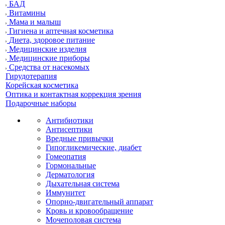
БАД
Витамины
Мама и малыш
Гигиена и аптечная косметика
Диета, здоровое питание
Медицинские изделия
Медицинские приборы
Средства от насекомых
Гирудотерапия
Корейская косметика
Оптика и контактная коррекция зрения
Подарочные наборы
Антибиотики
Антисептики
Вредные привычки
Гипогликемические, диабет
Гомеопатия
Гормональные
Дерматология
Дыхательная система
Иммунитет
Опорно-двигательный аппарат
Кровь и кровообращение
Мочеполовая система