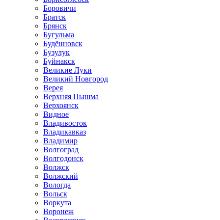
Боровичи
Братск
Брянск
Бугульма
Будённовск
Бузулук
Буйнакск
Великие Луки
Великий Новгород
Верея
Верхняя Пышма
Верхоянск
Видное
Владивосток
Владикавказ
Владимир
Волгоград
Волгодонск
Волжск
Волжский
Вологда
Вольск
Воркута
Воронеж