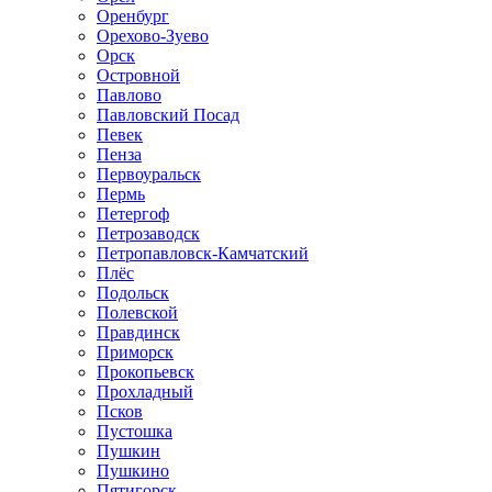
Оренбург
Орехово-Зуево
Орск
Островной
Павлово
Павловский Посад
Певек
Пенза
Первоуральск
Пермь
Петергоф
Петрозаводск
Петропавловск-Камчатский
Плёс
Подольск
Полевской
Правдинск
Приморск
Прокопьевск
Прохладный
Псков
Пустошка
Пушкин
Пушкино
Пятигорск