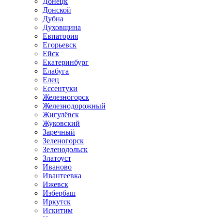
Донецк
Донской
Дубна
Духовщина
Евпатория
Егорьевск
Ейск
Екатеринбург
Елабуга
Елец
Ессентуки
Железногорск
Железнодорожный
Жигулёвск
Жуковский
Заречный
Зеленогорск
Зеленодольск
Златоуст
Иваново
Ивантеевка
Ижевск
Избербаш
Иркутск
Искитим