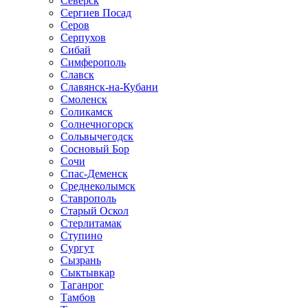
Северск
Сергиев Посад
Серов
Серпухов
Сибай
Симферополь
Славск
Славянск-на-Кубани
Смоленск
Соликамск
Солнечногорск
Сольвычегодск
Сосновый Бор
Сочи
Спас-Деменск
Среднеколымск
Ставрополь
Старый Оскол
Стерлитамак
Ступино
Сургут
Сызрань
Сыктывкар
Таганрог
Тамбов