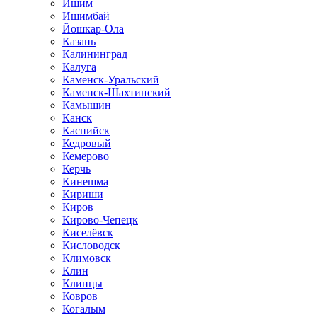
Ишим
Ишимбай
Йошкар-Ола
Казань
Калининград
Калуга
Каменск-Уральский
Каменск-Шахтинский
Камышин
Канск
Каспийск
Кедровый
Кемерово
Керчь
Кинешма
Кириши
Киров
Кирово-Чепецк
Киселёвск
Кисловодск
Климовск
Клин
Клинцы
Ковров
Когалым