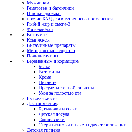
Мужчинам
Гематоген и батончики
Пивные дрожжи
прочие БАД для внутреннего применения
Рыбий жир и омега-3
Фиточай/чай
Витамин С
Комплексы
Витаминные препараты
Минеральные вещества
Поливитамины
Беременным и кормящим
Белье
Витамины
Крема
Питание
Предметы личной гигиены
Уход за полостью рта
Бытовая химия
Для кормления
Бутылочки и соски
Детская посуда
Слюнявчики
Стерилизаторы и пакеты для стерилизации
Детская гигиена