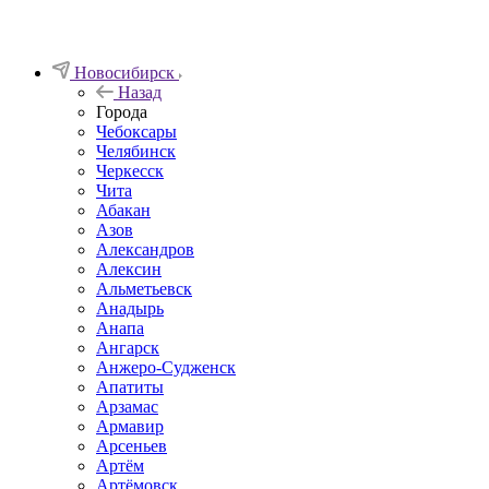
Новосибирск
Назад
Города
Чебоксары
Челябинск
Черкесск
Чита
Абакан
Азов
Александров
Алексин
Альметьевск
Анадырь
Анапа
Ангарск
Анжеро-Судженск
Апатиты
Арзамас
Армавир
Арсеньев
Артём
Артёмовск