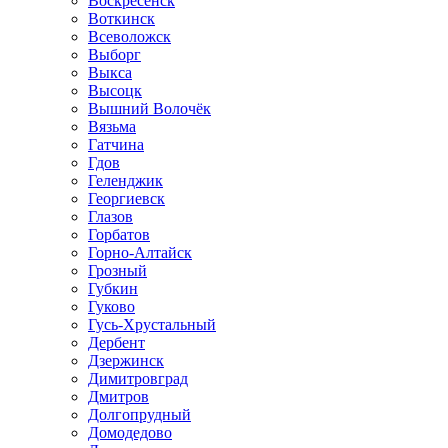
Воскресенск
Воткинск
Всеволожск
Выборг
Выкса
Высоцк
Вышний Волочёк
Вязьма
Гатчина
Гдов
Геленджик
Георгиевск
Глазов
Горбатов
Горно-Алтайск
Грозный
Губкин
Гуково
Гусь-Хрустальный
Дербент
Дзержинск
Димитровград
Дмитров
Долгопрудный
Домодедово