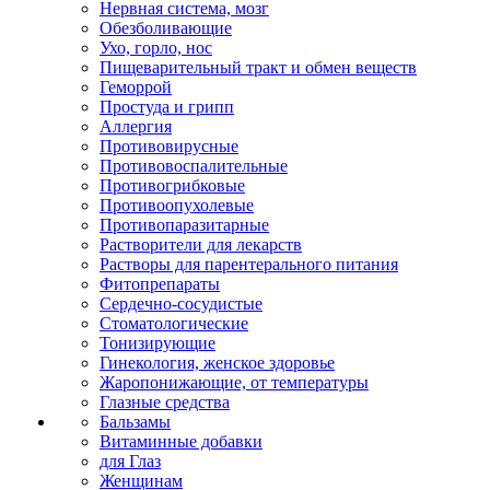
Нервная система, мозг
Обезболивающие
Ухо, горло, нос
Пищеварительный тракт и обмен веществ
Геморрой
Простуда и грипп
Аллергия
Противовирусные
Противовоспалительные
Противогрибковые
Противоопухолевые
Противопаразитарные
Растворители для лекарств
Растворы для парентерального питания
Фитопрепараты
Сердечно-сосудистые
Стоматологические
Тонизирующие
Гинекология, женское здоровье
Жаропонижающие, от температуры
Глазные средства
Бальзамы
Витаминные добавки
для Глаз
Женщинам