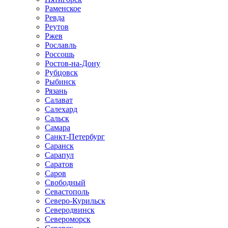
Раменское
Ревда
Реутов
Ржев
Рославль
Россошь
Ростов-на-Дону
Рубцовск
Рыбинск
Рязань
Салават
Салехард
Сальск
Самара
Санкт-Петербург
Саранск
Сарапул
Саратов
Саров
Свободный
Севастополь
Северо-Курильск
Северодвинск
Североморск