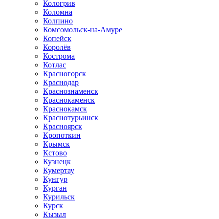
Кологрив
Коломна
Колпино
Комсомольск-на-Амуре
Копейск
Королёв
Кострома
Котлас
Красногорск
Краснодар
Краснознаменск
Краснокаменск
Краснокамск
Краснотурьинск
Красноярск
Кропоткин
Крымск
Кстово
Кузнецк
Кумертау
Кунгур
Курган
Курильск
Курск
Кызыл