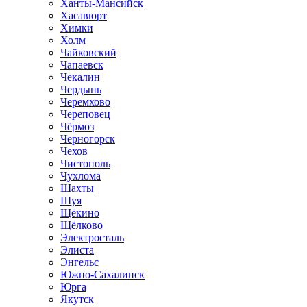
Ханты-Мансийск
Хасавюрт
Химки
Холм
Чайковский
Чапаевск
Чекалин
Чердынь
Черемхово
Череповец
Чёрмоз
Черногорск
Чехов
Чистополь
Чухлома
Шахты
Шуя
Щёкино
Щёлково
Электросталь
Элиста
Энгельс
Южно-Сахалинск
Юрга
Якутск