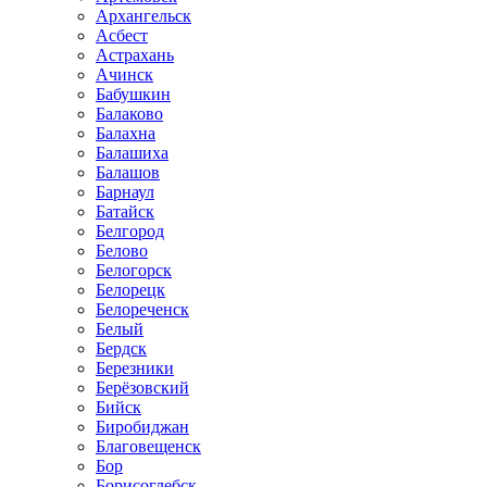
Архангельск
Асбест
Астрахань
Ачинск
Бабушкин
Балаково
Балахна
Балашиха
Балашов
Барнаул
Батайск
Белгород
Белово
Белогорск
Белорецк
Белореченск
Белый
Бердск
Березники
Берёзовский
Бийск
Биробиджан
Благовещенск
Бор
Борисоглебск