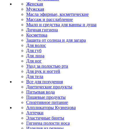
Женская
Мужская
Масла эфирные, косметические
Массаж и расслабление
Мыло и средства для ванны и душа
Личная гигиена
Косметика
Защита от солнца и для загара
Для волос
Для губ
Для лица
Для ног
Уход за полостью рта
Для рук и ногтей
Для тела
Все для похудения
Диетические продукты
Питьевая вода
Пищевые продукты
Спортивное питание
Аппликаторы Кузнецова
Аптечки
Эластичные бинты
Гигиена полости носа
Изделия из резины