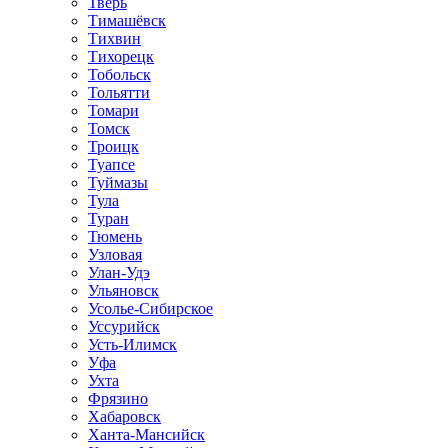
Тверь
Тимашёвск
Тихвин
Тихорецк
Тобольск
Тольятти
Томари
Томск
Троицк
Туапсе
Туймазы
Тула
Туран
Тюмень
Узловая
Улан-Удэ
Ульяновск
Усолье-Сибирское
Уссурийск
Усть-Илимск
Уфа
Ухта
Фрязино
Хабаровск
Ханта-Мансийск