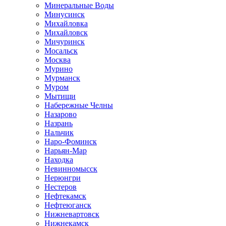
Минеральные Воды
Минусинск
Михайловка
Михайловск
Мичуринск
Мосальск
Москва
Мурино
Мурманск
Муром
Мытищи
Набережные Челны
Назарово
Назрань
Нальчик
Наро-Фоминск
Нарьян-Мар
Находка
Невинномысск
Нерюнгри
Нестеров
Нефтекамск
Нефтеюганск
Нижневартовск
Нижнекамск