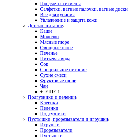
Предметы гигиены
Салфетки, ватные палочки, ватные диски
Все для купания
Увлажнение и защита кожи
Детское питание
Каши
Молочко
Мясные пюре
Овощные пюре
Печенье
Питьевая вода
Сок
Специальное питание
Сухие смеси
Фруктовые пюре
Чаи
+ ЕЩЕ 1
Подгузники и пеленки
Клеенки
Пеленки
Подгузники
Пустышки, прорезыватели и игрушки
Игрушки
Прорезыватели
Пустышки