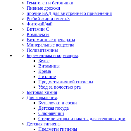
Гематоген и батончики
Пивные дрожжи
прочие БАД для внутреннего применения
Рыбий жир и омега-3
Фиточай/чай
Витамин С
Комплексы
Витаминные препараты
Минеральные вещества
Поливитамины
Беременным и кормящим
Белье
Витамины
Крема
Питание
Предметы личной гигиены
Уход за полостью рта
Бытовая химия
Для кормления
Бутылочки и соски
Детская посуда
Слюнявчики
Стерилизаторы и пакеты для стерилизации
Детская гигиена
Предметы гигиены