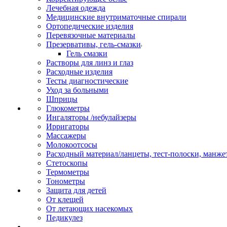
Лечебная одежда
Медицинские внутриматочные спирали
Ортопедические изделия
Перевязочные материалы
Презервативы, гель-смазки
Гель смазки
Растворы для линз и глаз
Расходные изделия
Тесты диагностические
Уход за больными
Шприцы
Глюкометры
Ингаляторы /небулайзеры
Ирригаторы
Массажеры
Молокоотсосы
Расходный материал/ланцеты, тест-полоски, манже
Стетоскопы
Термометры
Тонометры
Защита для детей
От клещей
От летающих насекомых
Педикулез