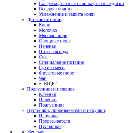
Салфетки, ватные палочки, ватные диски
Все для купания
Увлажнение и защита кожи
Детское питание
Каши
Молочко
Мясные пюре
Овощные пюре
Печенье
Питьевая вода
Сок
Специальное питание
Сухие смеси
Фруктовые пюре
Чаи
+ ЕЩЕ 1
Подгузники и пеленки
Клеенки
Пеленки
Подгузники
Пустышки, прорезыватели и игрушки
Игрушки
Прорезыватели
Пустышки
Женская