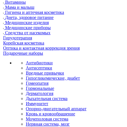
Витамины
Мама и малыш
Гигиена и аптечная косметика
Диета, здоровое питание
Медицинские изделия
Медицинские приборы
Средства от насекомых
Гирудотерапия
Корейская косметика
Оптика и контактная коррекция зрения
Подарочные наборы
Антибиотики
Антисептики
Вредные привычки
Гипогликемические, диабет
Гомеопатия
Гормональные
Дерматология
Дыхательная система
Иммунитет
Опорно-двигательный аппарат
Кровь и кровообращение
Мочеполовая система
Нервная система, мозг