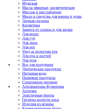
Мужская
Масла эфирные, косметические
Массаж и расслабление
Мыло и средства для ванны и душа
Личная гигиена
Косметика
Защита от солнца и для загара
Для волос
Для губ
Для лица
Для ног
Уход за полостью рта
Для рук и ногтей
Для тела
Все для похудения
Диетические продукты
Питьевая вода
Пищевые продукты
Спортивное питание
Аппликаторы Кузнецова
Аптечки
Эластичные бинты
Гигиена полости носа
Изделия из резины
Корректирующее белье