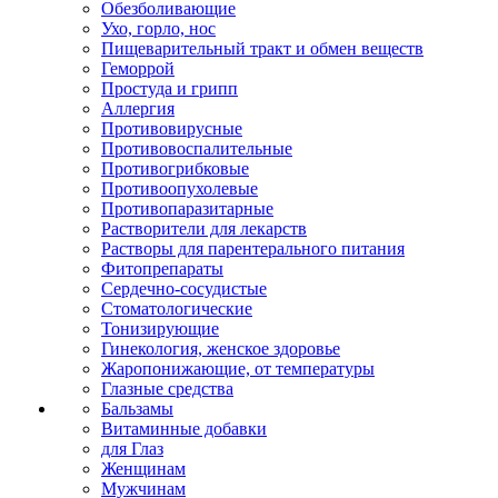
Обезболивающие
Ухо, горло, нос
Пищеварительный тракт и обмен веществ
Геморрой
Простуда и грипп
Аллергия
Противовирусные
Противовоспалительные
Противогрибковые
Противоопухолевые
Противопаразитарные
Растворители для лекарств
Растворы для парентерального питания
Фитопрепараты
Сердечно-сосудистые
Стоматологические
Тонизирующие
Гинекология, женское здоровье
Жаропонижающие, от температуры
Глазные средства
Бальзамы
Витаминные добавки
для Глаз
Женщинам
Мужчинам