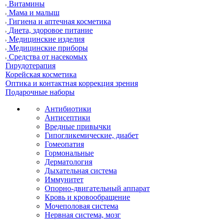
Витамины
Мама и малыш
Гигиена и аптечная косметика
Диета, здоровое питание
Медицинские изделия
Медицинские приборы
Средства от насекомых
Гирудотерапия
Корейская косметика
Оптика и контактная коррекция зрения
Подарочные наборы
Антибиотики
Антисептики
Вредные привычки
Гипогликемические, диабет
Гомеопатия
Гормональные
Дерматология
Дыхательная система
Иммунитет
Опорно-двигательный аппарат
Кровь и кровообращение
Мочеполовая система
Нервная система, мозг