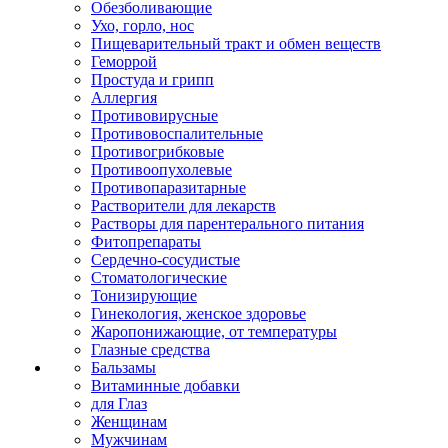
Обезболивающие
Ухо, горло, нос
Пищеварительный тракт и обмен веществ
Геморрой
Простуда и грипп
Аллергия
Противовирусные
Противовоспалительные
Противогрибковые
Противоопухолевые
Противопаразитарные
Растворители для лекарств
Растворы для парентерального питания
Фитопрепараты
Сердечно-сосудистые
Стоматологические
Тонизирующие
Гинекология, женское здоровье
Жаропонижающие, от температуры
Глазные средства
Бальзамы
Витаминные добавки
для Глаз
Женщинам
Мужчинам