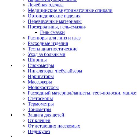
Лечебная одежда
Медицинские внутриматочные спирали
Ортопедические изделия
Перевязочные материалы
Презервативы, гель-смазки
Гель смазки
Растворы для линз и глаз
Расходные изделия
Тесты диагностические
Уход за больными
Шприцы
Глюкометры
Ингаляторы /небулайзеры
Ирригаторы
Массажеры
Молокоотсосы
Расходный материал/ланцеты, тест-полоски, манже
Стетоскопы
Термометры
Тонометры
Защита для детей
От клещей
От летающих насекомых
Педикулез