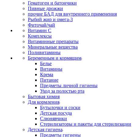
Гематоген и батончики
Пивные дрожжи
прочие БАД для внутреннего применения
Рыбий жир и омега-3
Фиточай/чай
Витамин С
Комплексы
Витаминные препараты
Минеральные вещества
Поливитамины
Беременным и кормящим
Белье
Витамины
Крема
Питание
Предметы личной гигиены
Уход за полостью рта
Бытовая химия
Для кормления
Бутылочки и соски
Детская посуда
Слюнявчики
Стерилизаторы и пакеты для стерилизации
Детская гигиена
Предметы гигиены