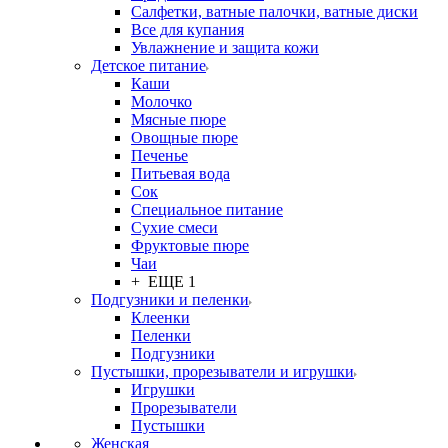
Салфетки, ватные палочки, ватные диски
Все для купания
Увлажнение и защита кожи
Детское питание
Каши
Молочко
Мясные пюре
Овощные пюре
Печенье
Питьевая вода
Сок
Специальное питание
Сухие смеси
Фруктовые пюре
Чаи
+ ЕЩЕ 1
Подгузники и пеленки
Клеенки
Пеленки
Подгузники
Пустышки, прорезыватели и игрушки
Игрушки
Прорезыватели
Пустышки
Женская