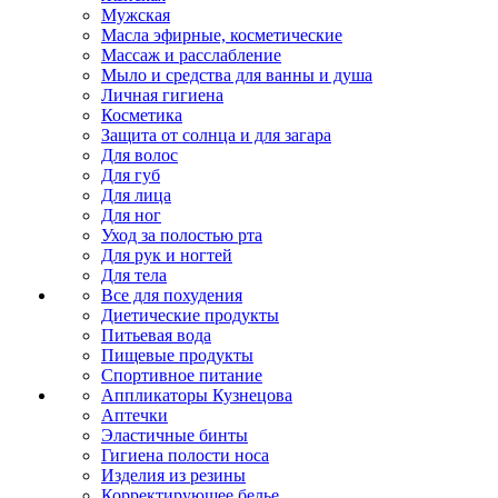
Мужская
Масла эфирные, косметические
Массаж и расслабление
Мыло и средства для ванны и душа
Личная гигиена
Косметика
Защита от солнца и для загара
Для волос
Для губ
Для лица
Для ног
Уход за полостью рта
Для рук и ногтей
Для тела
Все для похудения
Диетические продукты
Питьевая вода
Пищевые продукты
Спортивное питание
Аппликаторы Кузнецова
Аптечки
Эластичные бинты
Гигиена полости носа
Изделия из резины
Корректирующее белье