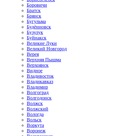
Боровичи
Братск
Брянск
Бугульма
Будённовск
Бузулук
Буйнакск
Великие Луки
Великий Новгород
Верея
Верхняя Пышма
Верхоянск
Видное
Владивосток
Владикавказ
Владимир
Волгоград
Волгодонск
Волжск
Волжский
Вологда
Вольск
Воркута
Воронеж