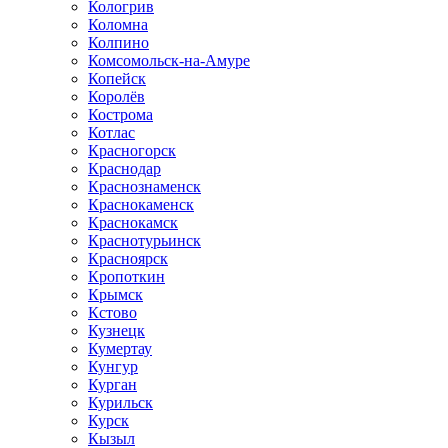
Кологрив
Коломна
Колпино
Комсомольск-на-Амуре
Копейск
Королёв
Кострома
Котлас
Красногорск
Краснодар
Краснознаменск
Краснокаменск
Краснокамск
Краснотурьинск
Красноярск
Кропоткин
Крымск
Кстово
Кузнецк
Кумертау
Кунгур
Курган
Курильск
Курск
Кызыл