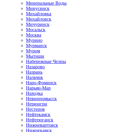
Минеральные Воды
Минусинск
Михайловка
Михайловск
Мичуринск
Мосальск
Москва
Мурино
Мурманск
Муром
Мытищи
Набережные Челны
Назарово
Назрань
Нальчик
Наро-Фоминск
Нарьян-Мар
Находка
Невинномысск
Нерюнгри
Нестеров
Нефтекамск
Нефтеюганск
Нижневартовск
Нижнекамск