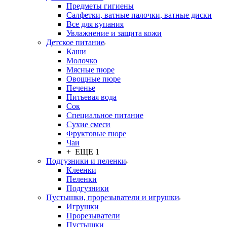
Предметы гигиены
Салфетки, ватные палочки, ватные диски
Все для купания
Увлажнение и защита кожи
Детское питание
Каши
Молочко
Мясные пюре
Овощные пюре
Печенье
Питьевая вода
Сок
Специальное питание
Сухие смеси
Фруктовые пюре
Чаи
+ ЕЩЕ 1
Подгузники и пеленки
Клеенки
Пеленки
Подгузники
Пустышки, прорезыватели и игрушки
Игрушки
Прорезыватели
Пустышки