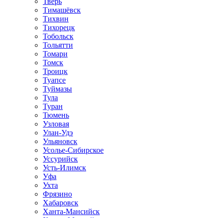
Тверь
Тимашёвск
Тихвин
Тихорецк
Тобольск
Тольятти
Томари
Томск
Троицк
Туапсе
Туймазы
Тула
Туран
Тюмень
Узловая
Улан-Удэ
Ульяновск
Усолье-Сибирское
Уссурийск
Усть-Илимск
Уфа
Ухта
Фрязино
Хабаровск
Ханта-Мансийск