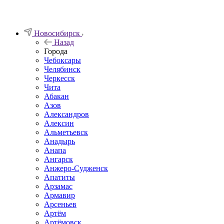
Новосибирск
Назад
Города
Чебоксары
Челябинск
Черкесск
Чита
Абакан
Азов
Александров
Алексин
Альметьевск
Анадырь
Анапа
Ангарск
Анжеро-Судженск
Апатиты
Арзамас
Армавир
Арсеньев
Артём
Артёмовск