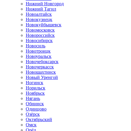
Нижний Новгород
Нижний Тагил
Новоалтайск
Новокузнецк
Новокуйбышевск
Новомосковск
Новороссийск
Новосибирск
Новосиль
Новотроицк
Новоуральск
Новочебоксарск
Новочеркасск
Новошахтинск
Новый Уренгой
Ногинск
Норильск
Ноябрьск
Нягань
Обнинск
Одинцово
Озёрск
Октябрьский
Омск
Орёл