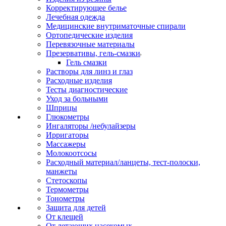
Корректирующее белье
Лечебная одежда
Медицинские внутриматочные спирали
Ортопедические изделия
Перевязочные материалы
Презервативы, гель-смазки
Гель смазки
Растворы для линз и глаз
Расходные изделия
Тесты диагностические
Уход за больными
Шприцы
Глюкометры
Ингаляторы /небулайзеры
Ирригаторы
Массажеры
Молокоотсосы
Расходный материал/ланцеты, тест-полоски,
манжеты
Стетоскопы
Термометры
Тонометры
Защита для детей
От клещей
От летающих насекомых