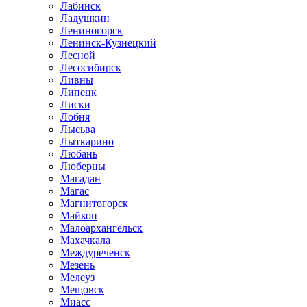
Лабинск
Ладушкин
Лениногорск
Ленинск-Кузнецкий
Лесной
Лесосибирск
Ливны
Липецк
Лиски
Лобня
Лысьва
Лыткарино
Любань
Люберцы
Магадан
Магас
Магнитогорск
Майкоп
Малоархангельск
Махачкала
Междуреченск
Мезень
Мелеуз
Мещовск
Миасс