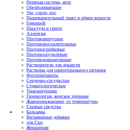
Нервная система, мозг
Обезболивающие
Ухо, горло, нос
Пищеварительный тракт и обмен веществ
Геморрой
Простуда и грипп
Аллергия
Противовирусные
Противовоспалительные
Противогрибковые
Противоопухолевые
Противопаразитарные
Растворители для лекарств
Растворы для парентерального питания
Фитопрепараты
Сердечно-сосудистые
Стоматологические
Тонизирующие
Гинекология, женское здоровье
Жаропонижающие, от температуры
Глазные средства
Бальзамы
Витаминные добавки
для Глаз
Женщинам