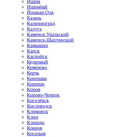
Ишим
Ишимбай
Йошкар-Ола
Казань
Калининград
Калуга
Каменск-Уральский
Каменск-Шахтинский
Камышин
Канск
Каспийск
Кедровый
Кемерово
Керчь
Кинешма
Кириши
Киров
Кирово-Чепецк
Киселёвск
Кисловодск
Климовск
Клин
Клинцы
Ковров
Когалым