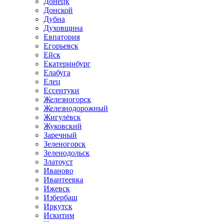
Донецк
Донской
Дубна
Духовщина
Евпатория
Егорьевск
Ейск
Екатеринбург
Елабуга
Елец
Ессентуки
Железногорск
Железнодорожный
Жигулёвск
Жуковский
Заречный
Зеленогорск
Зеленодольск
Златоуст
Иваново
Ивантеевка
Ижевск
Избербаш
Иркутск
Искитим