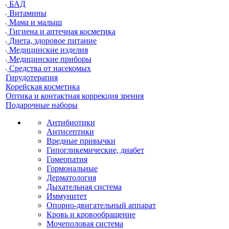
БАД
Витамины
Мама и малыш
Гигиена и аптечная косметика
Диета, здоровое питание
Медицинские изделия
Медицинские приборы
Средства от насекомых
Гирудотерапия
Корейская косметика
Оптика и контактная коррекция зрения
Подарочные наборы
Антибиотики
Антисептики
Вредные привычки
Гипогликемические, диабет
Гомеопатия
Гормональные
Дерматология
Дыхательная система
Иммунитет
Опорно-двигательный аппарат
Кровь и кровообращение
Мочеполовая система