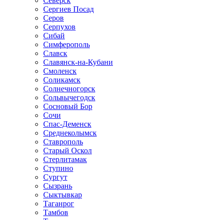
Северск
Сергиев Посад
Серов
Серпухов
Сибай
Симферополь
Славск
Славянск-на-Кубани
Смоленск
Соликамск
Солнечногорск
Сольвычегодск
Сосновый Бор
Сочи
Спас-Деменск
Среднеколымск
Ставрополь
Старый Оскол
Стерлитамак
Ступино
Сургут
Сызрань
Сыктывкар
Таганрог
Тамбов