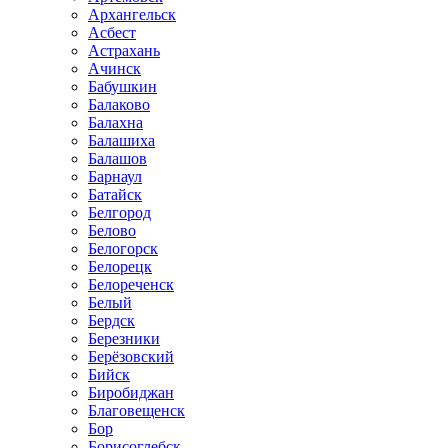
Архангельск
Асбест
Астрахань
Ачинск
Бабушкин
Балаково
Балахна
Балашиха
Балашов
Барнаул
Батайск
Белгород
Белово
Белогорск
Белорецк
Белореченск
Белый
Бердск
Березники
Берёзовский
Бийск
Биробиджан
Благовещенск
Бор
Борисоглебск