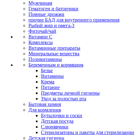
Мужчинам
Гематоген и батончики
Пивные дрожжи
прочие БАД для внутреннего применения
Рыбий жир и омега-3
Фиточай/чай
Витамин С
Комплексы
Витаминные препараты
Минеральные вещества
Поливитамины
Беременным и кормящим
Белье
Витамины
Крема
Питание
Предметы личной гигиены
Уход за полостью рта
Бытовая химия
Для кормления
Бутылочки и соски
Детская посуда
Слюнявчики
Стерилизаторы и пакеты для стерилизации
Детская гигиена