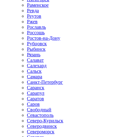
Раменское
Ревда
Реутов
Ржев
Рославль
Россошь
Ростов-на-Дону
Рубцовск
Рыбинск
Рязань
Салават
Салехард
Сальск
Самара
Санкт-Петербург
Саранск
Сарапул
Саратов
Саров
Свободный
Севастополь
Северо-Курильск
Северодвинск
Североморск