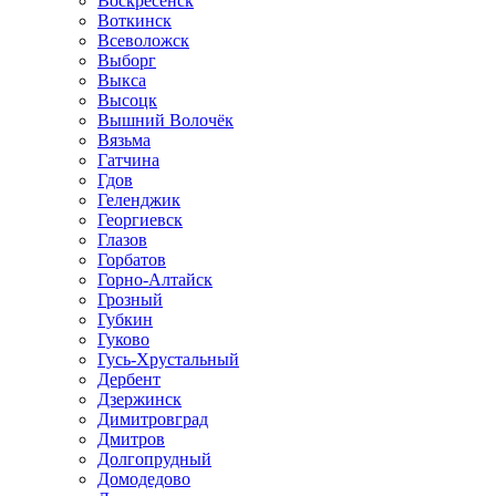
Воскресенск
Воткинск
Всеволожск
Выборг
Выкса
Высоцк
Вышний Волочёк
Вязьма
Гатчина
Гдов
Геленджик
Георгиевск
Глазов
Горбатов
Горно-Алтайск
Грозный
Губкин
Гуково
Гусь-Хрустальный
Дербент
Дзержинск
Димитровград
Дмитров
Долгопрудный
Домодедово