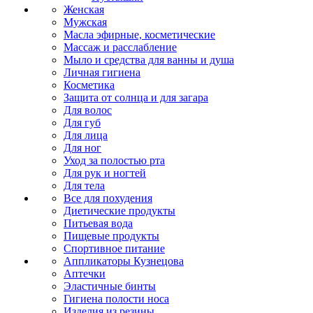
Женская
Мужская
Масла эфирные, косметические
Массаж и расслабление
Мыло и средства для ванны и душа
Личная гигиена
Косметика
Защита от солнца и для загара
Для волос
Для губ
Для лица
Для ног
Уход за полостью рта
Для рук и ногтей
Для тела
Все для похудения
Диетические продукты
Питьевая вода
Пищевые продукты
Спортивное питание
Аппликаторы Кузнецова
Аптечки
Эластичные бинты
Гигиена полости носа
Изделия из резины