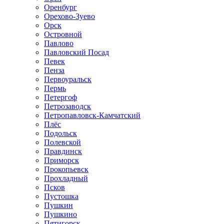
Оренбург
Орехово-Зуево
Орск
Островной
Павлово
Павловский Посад
Певек
Пенза
Первоуральск
Пермь
Петергоф
Петрозаводск
Петропавловск-Камчатский
Плёс
Подольск
Полевской
Правдинск
Приморск
Прокопьевск
Прохладный
Псков
Пустошка
Пушкин
Пушкино
Пятигорск