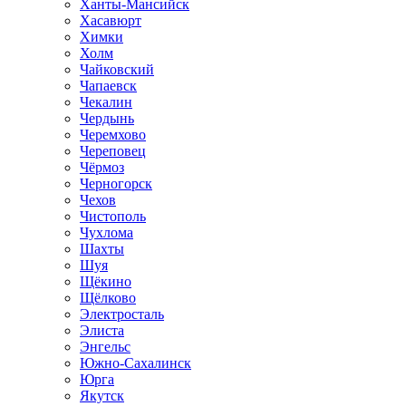
Ханты-Мансийск
Хасавюрт
Химки
Холм
Чайковский
Чапаевск
Чекалин
Чердынь
Черемхово
Череповец
Чёрмоз
Черногорск
Чехов
Чистополь
Чухлома
Шахты
Шуя
Щёкино
Щёлково
Электросталь
Элиста
Энгельс
Южно-Сахалинск
Юрга
Якутск