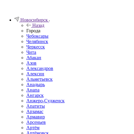
Новосибирск
Назад
Города
Чебоксары
Челябинск
Черкесск
Чита
Абакан
Азов
Александров
Алексин
Альметьевск
Анадырь
Анапа
Ангарск
Анжеро-Судженск
Апатиты
Арзамас
Армавир
Арсеньев
Артём
Артёмовск