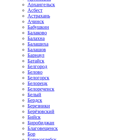
Архангельск
Асбест
Астрахань
Ачинск
Бабушкин
Балаково
Балахна
Балашиха
Балашов
Барнаул
Батайск
Белгород
Белово
Белогорск
Белорецк
Белореченск
Белый
Бердск
Березники
Берёзовский
Бийск
Биробиджан
Благовещенск
Бор
Борисоглебск