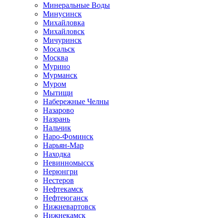
Минеральные Воды
Минусинск
Михайловка
Михайловск
Мичуринск
Мосальск
Москва
Мурино
Мурманск
Муром
Мытищи
Набережные Челны
Назарово
Назрань
Нальчик
Наро-Фоминск
Нарьян-Мар
Находка
Невинномысск
Нерюнгри
Нестеров
Нефтекамск
Нефтеюганск
Нижневартовск
Нижнекамск