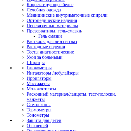
Корректирующее белье
Лечебная одежда
Медицинские внутриматочные спирали
Ортопедические изделия
Перевязочные материалы
Презервативы, гель-смазки
Гель смазки
Растворы для линз и глаз
Расходные изделия
Тесты диагностические
Уход за больными
Шприцы
Глюкометры
Ингаляторы /небулайзеры
Ирригаторы
Массажеры
Молокоотсосы
Расходный материал/ланцеты, тест-полоски,
манжеты
Стетоскопы
Термометры
Тонометры
Защита для детей
От клещей
От летающих насекомых