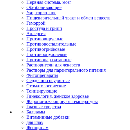
Нервная система, мозг
Обезболивающие
Ухо, горло, нос
Пищеварительный тракт и обмен веществ
Геморрой
Простуда и грипп
Аллергия
Противовирусные
Противовоспалительные
Противогрибковые
Противоопухолевые
Противопаразитарные
Растворители для лекарств
Растворы для парентерального питания
Фитопрепараты
Сердечно-сосудистые
Стоматологические
Тонизирующие
Гинекология, женское здоровье
Жаропонижающие, от температуры
Глазные средства
Бальзамы
Витаминные добавки
для Глаз
Женщинам