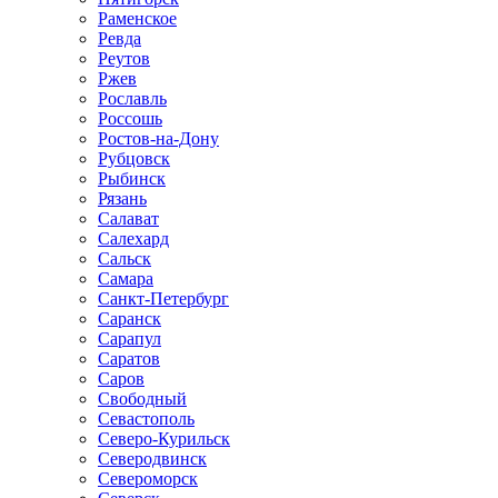
Раменское
Ревда
Реутов
Ржев
Рославль
Россошь
Ростов-на-Дону
Рубцовск
Рыбинск
Рязань
Салават
Салехард
Сальск
Самара
Санкт-Петербург
Саранск
Сарапул
Саратов
Саров
Свободный
Севастополь
Северо-Курильск
Северодвинск
Североморск