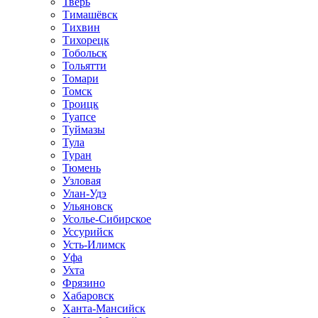
Тверь
Тимашёвск
Тихвин
Тихорецк
Тобольск
Тольятти
Томари
Томск
Троицк
Туапсе
Туймазы
Тула
Туран
Тюмень
Узловая
Улан-Удэ
Ульяновск
Усолье-Сибирское
Уссурийск
Усть-Илимск
Уфа
Ухта
Фрязино
Хабаровск
Ханта-Мансийск