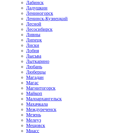
Лабинск
Ладушкин
Лениногорск
Ленинск-Кузнецкий
Лесной
Лесосибирск
Ливны
Липецк
Лиски
Лобня
Лысьва
Лыткарино
Любань
Люберцы
Магадан
Магас
Магнитогорск
Майкоп
Малоархангельск
Махачкала
Междуреченск
Мезень
Мелеуз
Мещовск
Миасс