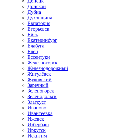
Донецк
Донской
Дубна
Духовщина
Евпатория
Егорьевск
Ейск
Екатеринбург
Елабуга
Елец
Ессентуки
Железногорск
Железнодорожный
Жигулёвск
Жуковский
Заречный
Зеленогорск
Зеленодольск
Златоуст
Иваново
Ивантеевка
Ижевск
Избербаш
Иркутск
Искитим