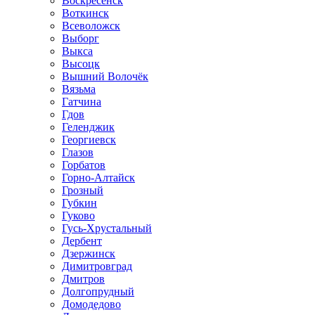
Воскресенск
Воткинск
Всеволожск
Выборг
Выкса
Высоцк
Вышний Волочёк
Вязьма
Гатчина
Гдов
Геленджик
Георгиевск
Глазов
Горбатов
Горно-Алтайск
Грозный
Губкин
Гуково
Гусь-Хрустальный
Дербент
Дзержинск
Димитровград
Дмитров
Долгопрудный
Домодедово