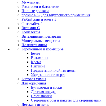
Мужчинам
Гематоген и батончики
Пивные дрожжи
прочие БАД для внутреннего применения
Рыбий жир и омега-3
Фиточай/чай
Витамин С
Комплексы
Витаминные препараты
Минеральные вещества
Поливитамины
Беременным и кормящим
Белье
Витамины
Крема
Питание
Предметы личной гигиены
Уход за полостью рта
Бытовая химия
Для кормления
Бутылочки и соски
Детская посуда
Слюнявчики
Стерилизаторы и пакеты для стерилизации
Детская гигиена