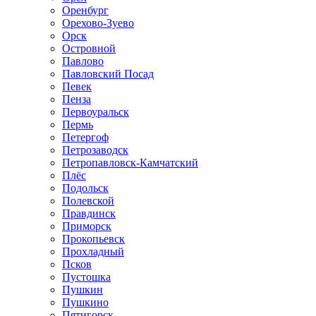
Оренбург
Орехово-Зуево
Орск
Островной
Павлово
Павловский Посад
Певек
Пенза
Первоуральск
Пермь
Петергоф
Петрозаводск
Петропавловск-Камчатский
Плёс
Подольск
Полевской
Правдинск
Приморск
Прокопьевск
Прохладный
Псков
Пустошка
Пушкин
Пушкино
Пятигорск