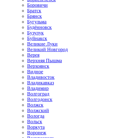
Боровичи
Братск
Брянск
Бугульма
Будённовск
Бузулук
Буйнакск
Великие Луки
Великий Новгород
Верея
Верхняя Пышма
Верхоянск
Видное
Владивосток
Владикавказ
Владимир
Волгоград
Волгодонск
Волжск
Волжский
Вологда
Вольск
Воркута
Воронеж