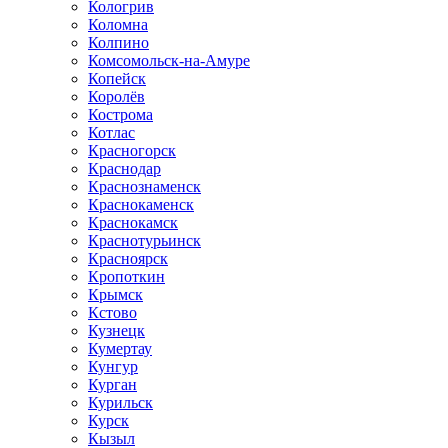
Кологрив
Коломна
Колпино
Комсомольск-на-Амуре
Копейск
Королёв
Кострома
Котлас
Красногорск
Краснодар
Краснознаменск
Краснокаменск
Краснокамск
Краснотурьинск
Красноярск
Кропоткин
Крымск
Кстово
Кузнецк
Кумертау
Кунгур
Курган
Курильск
Курск
Кызыл