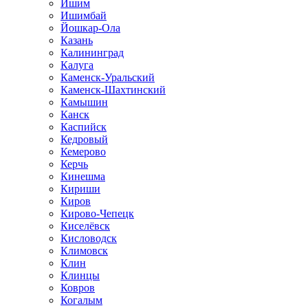
Ишим
Ишимбай
Йошкар-Ола
Казань
Калининград
Калуга
Каменск-Уральский
Каменск-Шахтинский
Камышин
Канск
Каспийск
Кедровый
Кемерово
Керчь
Кинешма
Кириши
Киров
Кирово-Чепецк
Киселёвск
Кисловодск
Климовск
Клин
Клинцы
Ковров
Когалым