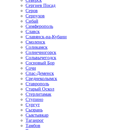
Северск
Сергиев Посад
Серов
Серпухов
Сибай
Симферополь
Славск
Славянск-на-Кубани
Смоленск
Соликамск
Солнечногорск
Сольвычегодск
Сосновый Бор
Сочи
Спас-Деменск
Среднеколымск
Ставрополь
Старый Оскол
Стерлитамак
Ступино
Сургут
Сызрань
Сыктывкар
Таганрог
Тамбов