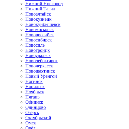
Нижний Новгород
Нижний Тагил
Новоалтайск
Новокузнецк
Новокуйбышевск
Новомосковск
Новороссийск
Новосибирск
Новосиль
Новотроицк
Новоуральск
Новочебоксарск
Новочеркасск
Новошахтинск
Новый Уренгой
Ногинск
Норильск
Ноябрьск
Нягань
Обнинск
Одинцово
Озёрск
Октябрьский
Омск
Орёл