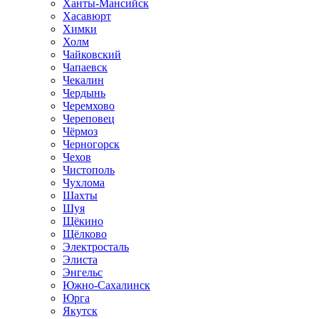
Ханты-Мансийск
Хасавюрт
Химки
Холм
Чайковский
Чапаевск
Чекалин
Чердынь
Черемхово
Череповец
Чёрмоз
Черногорск
Чехов
Чистополь
Чухлома
Шахты
Шуя
Щёкино
Щёлково
Электросталь
Элиста
Энгельс
Южно-Сахалинск
Юрга
Якутск