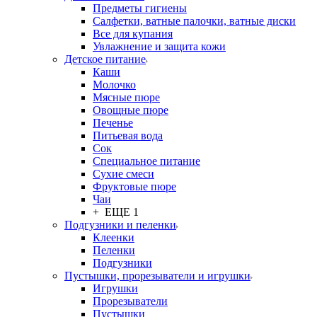
Предметы гигиены
Салфетки, ватные палочки, ватные диски
Все для купания
Увлажнение и защита кожи
Детское питание
Каши
Молочко
Мясные пюре
Овощные пюре
Печенье
Питьевая вода
Сок
Специальное питание
Сухие смеси
Фруктовые пюре
Чаи
+ ЕЩЕ 1
Подгузники и пеленки
Клеенки
Пеленки
Подгузники
Пустышки, прорезыватели и игрушки
Игрушки
Прорезыватели
Пустышки