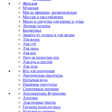
Женская
Мужская
Масла эфирные, косметические
Массаж и расслабление
Мыло и средства для ванны и душа
Личная гигиена
Косметика
Защита от солнца и для загара
Для волос
Для губ
Для лица
Для ног
Уход за полостью рта
Для рук и ногтей
Для тела
Все для похудения
Диетические продукты
Питьевая вода
Пищевые продукты
Спортивное питание
Аппликаторы Кузнецова
Аптечки
Эластичные бинты
Гигиена полости носа
Изделия из резины