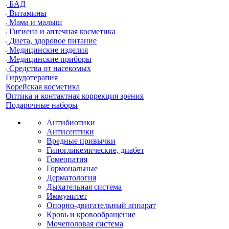
БАД
Витамины
Мама и малыш
Гигиена и аптечная косметика
Диета, здоровое питание
Медицинские изделия
Медицинские приборы
Средства от насекомых
Гирудотерапия
Корейская косметика
Оптика и контактная коррекция зрения
Подарочные наборы
Антибиотики
Антисептики
Вредные привычки
Гипогликемические, диабет
Гомеопатия
Гормональные
Дерматология
Дыхательная система
Иммунитет
Опорно-двигательный аппарат
Кровь и кровообращение
Мочеполовая система