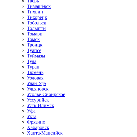
Тверь
Тимашёвск
Тихвин
Тихорецк
Тобольск
Тольятти
Томари
Томск
Троицк
Туапсе
Туймазы
Тула
Туран
Тюмень
Узловая
Улан-Удэ
Ульяновск
Усолье-Сибирское
Уссурийск
Усть-Илимск
Уфа
Ухта
Фрязино
Хабаровск
Ханта-Мансийск