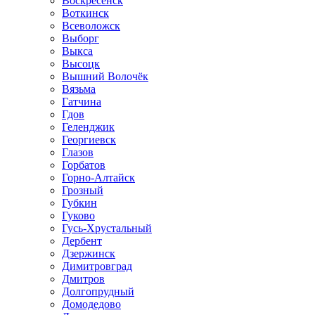
Воскресенск
Воткинск
Всеволожск
Выборг
Выкса
Высоцк
Вышний Волочёк
Вязьма
Гатчина
Гдов
Геленджик
Георгиевск
Глазов
Горбатов
Горно-Алтайск
Грозный
Губкин
Гуково
Гусь-Хрустальный
Дербент
Дзержинск
Димитровград
Дмитров
Долгопрудный
Домодедово