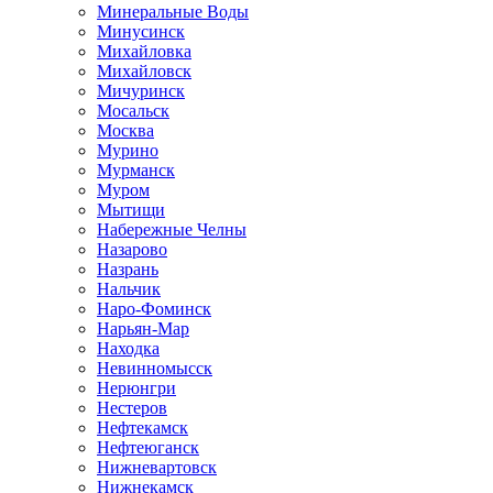
Минеральные Воды
Минусинск
Михайловка
Михайловск
Мичуринск
Мосальск
Москва
Мурино
Мурманск
Муром
Мытищи
Набережные Челны
Назарово
Назрань
Нальчик
Наро-Фоминск
Нарьян-Мар
Находка
Невинномысск
Нерюнгри
Нестеров
Нефтекамск
Нефтеюганск
Нижневартовск
Нижнекамск