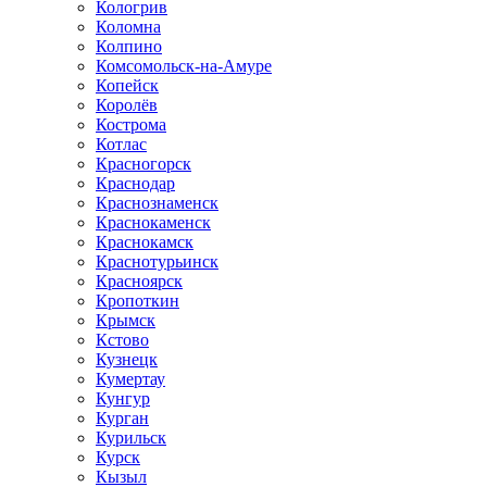
Кологрив
Коломна
Колпино
Комсомольск-на-Амуре
Копейск
Королёв
Кострома
Котлас
Красногорск
Краснодар
Краснознаменск
Краснокаменск
Краснокамск
Краснотурьинск
Красноярск
Кропоткин
Крымск
Кстово
Кузнецк
Кумертау
Кунгур
Курган
Курильск
Курск
Кызыл