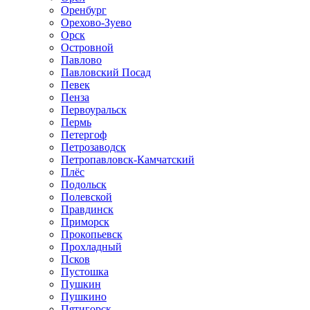
Оренбург
Орехово-Зуево
Орск
Островной
Павлово
Павловский Посад
Певек
Пенза
Первоуральск
Пермь
Петергоф
Петрозаводск
Петропавловск-Камчатский
Плёс
Подольск
Полевской
Правдинск
Приморск
Прокопьевск
Прохладный
Псков
Пустошка
Пушкин
Пушкино
Пятигорск