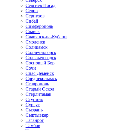
Северск
Сергиев Посад
Серов
Серпухов
Сибай
Симферополь
Славск
Славянск-на-Кубани
Смоленск
Соликамск
Солнечногорск
Сольвычегодск
Сосновый Бор
Сочи
Спас-Деменск
Среднеколымск
Ставрополь
Старый Оскол
Стерлитамак
Ступино
Сургут
Сызрань
Сыктывкар
Таганрог
Тамбов