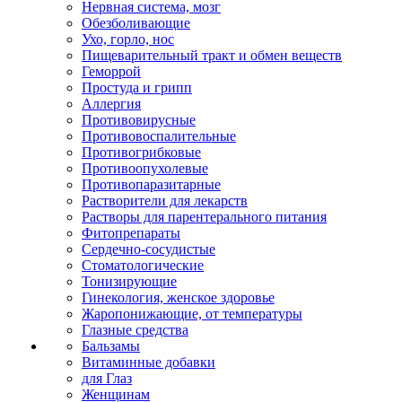
Нервная система, мозг
Обезболивающие
Ухо, горло, нос
Пищеварительный тракт и обмен веществ
Геморрой
Простуда и грипп
Аллергия
Противовирусные
Противовоспалительные
Противогрибковые
Противоопухолевые
Противопаразитарные
Растворители для лекарств
Растворы для парентерального питания
Фитопрепараты
Сердечно-сосудистые
Стоматологические
Тонизирующие
Гинекология, женское здоровье
Жаропонижающие, от температуры
Глазные средства
Бальзамы
Витаминные добавки
для Глаз
Женщинам