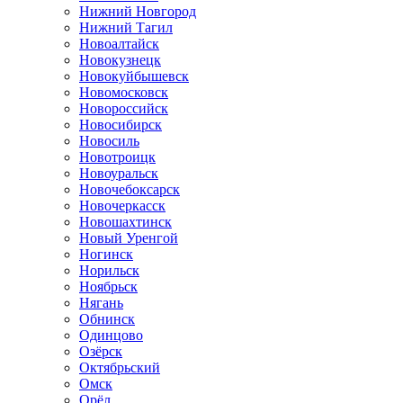
Нижний Новгород
Нижний Тагил
Новоалтайск
Новокузнецк
Новокуйбышевск
Новомосковск
Новороссийск
Новосибирск
Новосиль
Новотроицк
Новоуральск
Новочебоксарск
Новочеркасск
Новошахтинск
Новый Уренгой
Ногинск
Норильск
Ноябрьск
Нягань
Обнинск
Одинцово
Озёрск
Октябрьский
Омск
Орёл