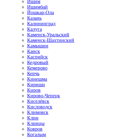
Ишим
Ишимбай
Йошкар-Ола
Казань
Калининград
Калуга
Каменск-Уральский
Каменск-Шахтинский
Камышин
Канск
Каспийск
Кедровый
Кемерово
Керчь
Кинешма
Кириши
Киров
Кирово-Чепецк
Киселёвск
Кисловодск
Климовск
Клин
Клинцы
Ковров
Когалым