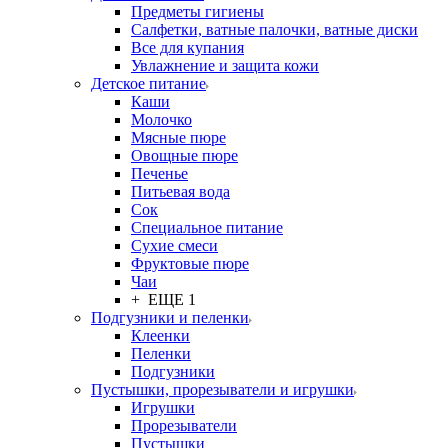
Предметы гигиены
Салфетки, ватные палочки, ватные диски
Все для купания
Увлажнение и защита кожи
Детское питание
Каши
Молочко
Мясные пюре
Овощные пюре
Печенье
Питьевая вода
Сок
Специальное питание
Сухие смеси
Фруктовые пюре
Чаи
+ ЕЩЕ 1
Подгузники и пеленки
Клеенки
Пеленки
Подгузники
Пустышки, прорезыватели и игрушки
Игрушки
Прорезыватели
Пустышки