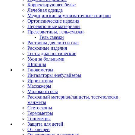
Корректирующее белье
Лечебная одежда
Медицинские внутриматочные спирали
Ортопедические изделия
Перевязочные материалы
Презервативы, гель-смазки
Гель смазки
Растворы для линз и глаз
Расходные изделия
Тесты диагностические
Уход за больными
Шприцы
Глюкометры
Ингаляторы /небулайзеры
Ирригаторы
Массажеры
Молокоотсосы
Расходный материал/ланцеты, тест-полоски,
манжеты
Стетоскопы
Термометры
Тонометры
Защита для детей
От клещей
От летающих насекомых