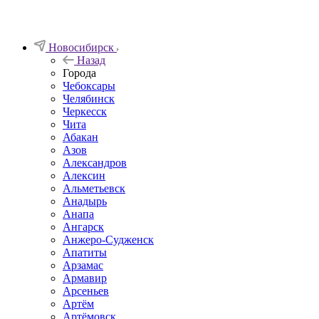
Новосибирск
Назад
Города
Чебоксары
Челябинск
Черкесск
Чита
Абакан
Азов
Александров
Алексин
Альметьевск
Анадырь
Анапа
Ангарск
Анжеро-Судженск
Апатиты
Арзамас
Армавир
Арсеньев
Артём
Артёмовск