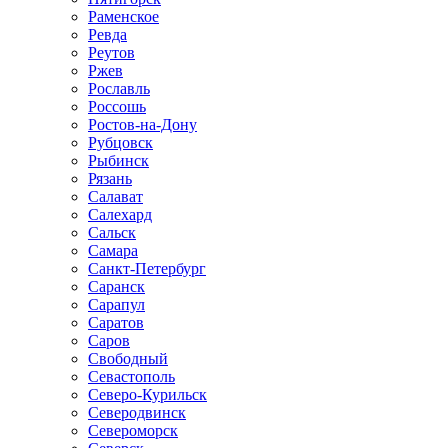
Раменское
Ревда
Реутов
Ржев
Рославль
Россошь
Ростов-на-Дону
Рубцовск
Рыбинск
Рязань
Салават
Салехард
Сальск
Самара
Санкт-Петербург
Саранск
Сарапул
Саратов
Саров
Свободный
Севастополь
Северо-Курильск
Северодвинск
Североморск