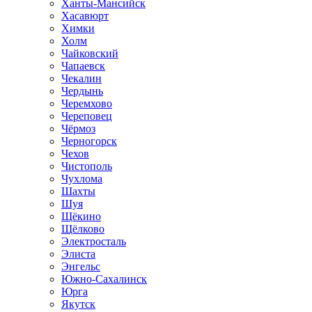
Ханты-Мансийск
Хасавюрт
Химки
Холм
Чайковский
Чапаевск
Чекалин
Чердынь
Черемхово
Череповец
Чёрмоз
Черногорск
Чехов
Чистополь
Чухлома
Шахты
Шуя
Щёкино
Щёлково
Электросталь
Элиста
Энгельс
Южно-Сахалинск
Юрга
Якутск