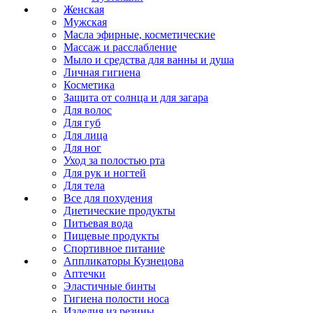
Женская
Мужская
Масла эфирные, косметические
Массаж и расслабление
Мыло и средства для ванны и душа
Личная гигиена
Косметика
Защита от солнца и для загара
Для волос
Для губ
Для лица
Для ног
Уход за полостью рта
Для рук и ногтей
Для тела
Все для похудения
Диетические продукты
Питьевая вода
Пищевые продукты
Спортивное питание
Аппликаторы Кузнецова
Аптечки
Эластичные бинты
Гигиена полости носа
Изделия из резины