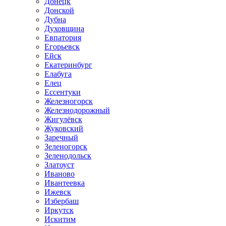
Донецк
Донской
Дубна
Духовщина
Евпатория
Егорьевск
Ейск
Екатеринбург
Елабуга
Елец
Ессентуки
Железногорск
Железнодорожный
Жигулёвск
Жуковский
Заречный
Зеленогорск
Зеленодольск
Златоуст
Иваново
Ивантеевка
Ижевск
Избербаш
Иркутск
Искитим