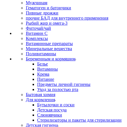
Мужчинам
Гематоген и батончики
Пивные дрожжи
прочие БАД для внутреннего применения
Рыбий жир и омега-3
Фиточай/чай
Витамин С
Комплексы
Витаминные препараты
Минеральные вещества
Поливитамины
Беременным и кормящим
Белье
Витамины
Крема
Питание
Предметы личной гигиены
Уход за полостью рта
Бытовая химия
Для кормления
Бутылочки и соски
Детская посуда
Слюнявчики
Стерилизаторы и пакеты для стерилизации
Детская гигиена