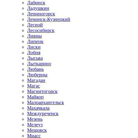
Лабинск
Ладушкин
Лениногорск
Ленинск-Кузнецкий
Лесной
Лесосибирск
Ливны
Липецк
Лиски
Лобня
Лысьва
Лыткарино
Любань
Люберцы
Магадан
Магас
Магнитогорск
Майкоп
Малоархангельск
Махачкала
Междуреченск
Мезень
Мелеуз
Мещовск
Миасс