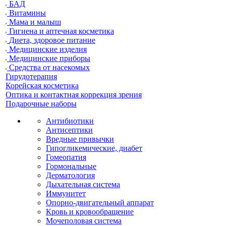
БАД
Витамины
Мама и малыш
Гигиена и аптечная косметика
Диета, здоровое питание
Медицинские изделия
Медицинские приборы
Средства от насекомых
Гирудотерапия
Корейская косметика
Оптика и контактная коррекция зрения
Подарочные наборы
Антибиотики
Антисептики
Вредные привычки
Гипогликемические, диабет
Гомеопатия
Гормональные
Дерматология
Дыхательная система
Иммунитет
Опорно-двигательный аппарат
Кровь и кровообращение
Мочеполовая система